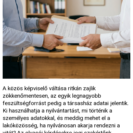
A közös képviselő váltása ritkán zajlik
zökkenőmentesen, az egyik legnagyobb
feszültségforrást pedig a társasház adatai jelentik.
Ki használhatja a nyilvántartást, mi történik a
személyes adatokkal, és meddig mehet el a
lakóközösség, ha nyilvánosan akarja rendezni a
vitát? Az olvasói kérdésekre jogi szakértőnk