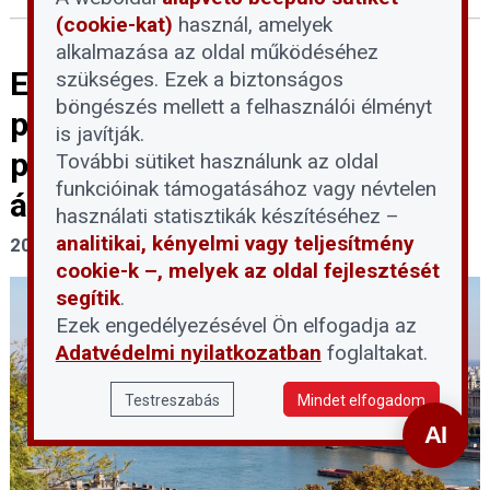
(cookie-kat)
használ, amelyek
alkalmazása az oldal működéséhez
Egyhangúlag megszavazta a
szükséges. Ezek a biztonságos
böngészés mellett a felhasználói élményt
parlament a devizahiteles
is javítják.
perek és végrehajtások
További sütiket használunk az oldal
funkcióinak támogatásához vagy névtelen
átmeneti felfüggesztését
használati statisztikák készítéséhez –
analitikai, kényelmi vagy teljesítmény
2026. június 9.
cookie-k –, melyek az oldal fejlesztését
segítik
.
Ezek engedélyezésével Ön elfogadja az
Adatvédelmi nyilatkozatban
foglaltakat.
Testreszabás
Mindet elfogadom