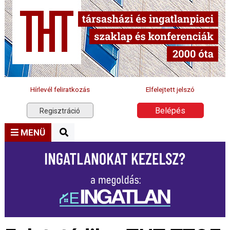
Hírlevél feliratkozás
Elfelejtett jelszó
Belépés
Regisztráció
MENÜ