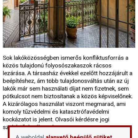
Sok lakóközösségben ismerős konfliktusforrás a
közös tulajdonú folyosószakaszok rácsos
lezárása. A társasház évekkel ezelőtt hozzájárult a
beépítéshez, ám több tulajdonosváltás után az új
lakók már sem használati díjat nem fizetnek, sem
pótkulcsot nem biztosítanak a közös képviselőnek.
A kizárólagos használat viszont megmarad, ami
komoly tűzvédelmi és katasztrófavédelmi
kockázatot is jelent. Olvasói kérdésre jogi
szakértőnk válaszol.
A weboldal
alapvető beépülő sütiket