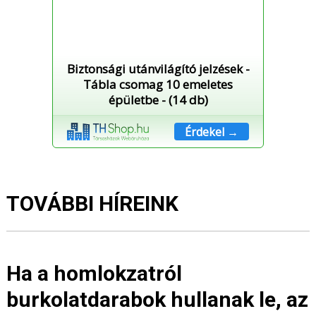
Biztonsági utánvilágító jelzések -
Tábla csomag 10 emeletes
épületbe - (14 db)
Érdekel →
TOVÁBBI HÍREINK
Ha a homlokzatról
burkolatdarabok hullanak le, az