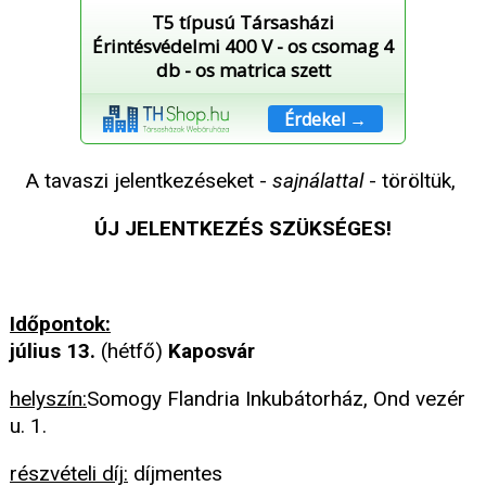
T5 típusú Társasházi
Érintésvédelmi 400 V - os csomag 4
db - os matrica szett
Érdekel →
A tavaszi jelentkezéseket -
sajnálattal
- töröltük,
ÚJ JELENTKEZÉS SZÜKSÉGES!
Időpontok:
július 13.
(hétfő)
Kaposvár
helyszín:
Somogy Flandria Inkubátorház, Ond vezér
u. 1.
részvételi díj:
díjmentes