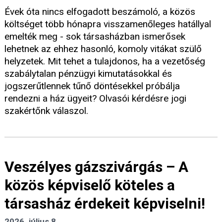
Évek óta nincs elfogadott beszámoló, a közös
költséget több hónapra visszamenőleges hatállyal
emelték meg - sok társasházban ismerősek
lehetnek az ehhez hasonló, komoly vitákat szülő
helyzetek. Mit tehet a tulajdonos, ha a vezetőség
szabálytalan pénzügyi kimutatásokkal és
jogszerűtlennek tűnő döntésekkel próbálja
rendezni a ház ügyeit? Olvasói kérdésre jogi
szakértőnk válaszol.
Veszélyes gázszivárgás – A
közös képviselő köteles a
társasház érdekeit képviselni!
2026. július 8.