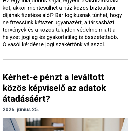
Ha egy tulajdonos saját, egyéni lakásbiztosítást
köt, akkor mentesülhet a ház közös biztosítási
díjának fizetése alól? Bár logikusnak tűnhet, hogy
ne fizessünk kétszer ugyanazért, a társasházi
törvények és a közös tulajdon védelme miatt a
helyzet jogilag és gyakorlatilag is összetettebb.
Olvasói kérdésre jogi szakértőnk válaszol.
Kérhet-e pénzt a leváltott
közös képviselő az adatok
átadásáért?
2026. június 25.