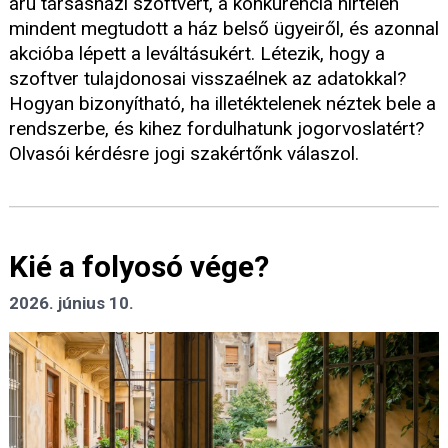
árú társasházi szoftvert, a konkurencia hirtelen
mindent megtudott a ház belső ügyeiről, és azonnal
akcióba lépett a leváltásukért. Létezik, hogy a
szoftver tulajdonosai visszaélnek az adatokkal?
Hogyan bizonyítható, ha illetéktelenek néztek bele a
rendszerbe, és kihez fordulhatunk jogorvoslatért?
Olvasói kérdésre jogi szakértőnk válaszol.
Kié a folyosó vége?
2026. június 10.