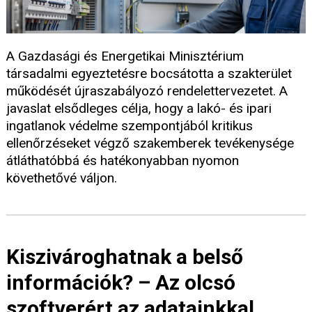
A Gazdasági és Energetikai Minisztérium
társadalmi egyeztetésre bocsátotta a szakterület
működését újraszabályozó rendelettervezetet. A
javaslat elsődleges célja, hogy a lakó- és ipari
ingatlanok védelme szempontjából kritikus
ellenőrzéseket végző szakemberek tevékenysége
átláthatóbbá és hatékonyabban nyomon
követhetővé váljon.
Kiszivároghatnak a belső
információk? – Az olcsó
szoftverért az adatainkkal