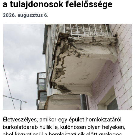
a tulajdonosok felelőssége
2026. augusztus 6.
Életveszélyes, amikor egy épület homlokzatáról
burkolatdarab hullik le, különösen olyan helyeken,
ahol közvetlenül a homlokzati sík előtt gyalogos