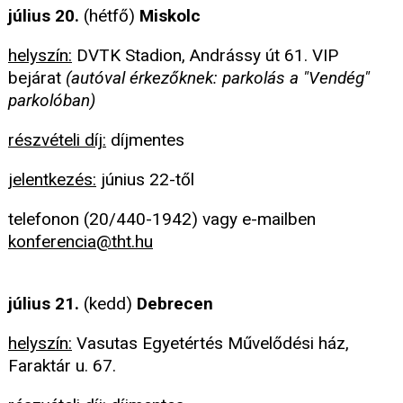
július 20.
(hétfő)
Miskolc
helyszín:
DVTK Stadion, Andrássy út 61. VIP
bejárat
(autóval érkezőknek: parkolás a "Vendég"
parkolóban)
részvételi díj:
díjmentes
jelentkezés:
június 22-től
telefonon (20/440-1942) vagy e-mailben
konferencia@tht.hu
július 21.
(kedd)
Debrecen
helyszín:
Vasutas Egyetértés Művelődési ház,
Faraktár u. 67.