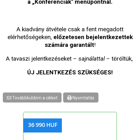
a „Konferenciák" menüpontnál.
A kiadvány átvétele csak a fent megadott
elérhetőségeken,
előzetesen bejelentkezettek
számára garantált
!
A tavaszi jelentkezéseket –
sajnálattal
– töröltük,
ÚJ JELENTKEZÉS SZÜKSÉGES!
Továbbküldöm a cikket
Nyomtatás
36 990 HUF