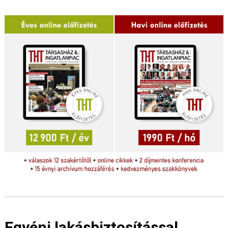
Egyéni lakásbiztosítással