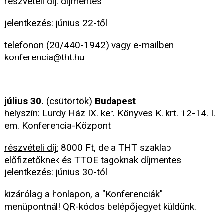
részvételi díj:
díjmentes
jelentkezés:
június 22-től
telefonon (20/440-1942) vagy e-mailben
konferencia@tht.hu
július 30.
(csütörtök)
Budapest
helyszín:
Lurdy Ház IX. ker. Könyves K. krt. 12-14. I.
em. Konferencia-Központ
részvételi díj:
8000 Ft, de a THT szaklap
előfizetőknek és TTOE tagoknak díjmentes
jelentkezés:
június 30-tól
kizárólag a honlapon, a "Konferenciák"
menüpontnál! QR-kódos belépőjegyet küldünk.