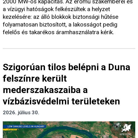
2000 MW-os kapacitás. Az erőmű szakemberei és
a vízügyi hatóságok felkészültek a helyzet
kezelésére: az álló blokkok biztonsági hűtése
folyamatosan biztosított, a lakosságot pedig
felelős és takarékos áramhasználatra kérik.
Szigorúan tilos belépni a Duna
felszínre került
mederszakaszaiba a
vízbázisvédelmi területeken
2026. július 30.