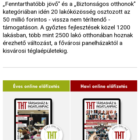
„Fenntarthatóbb jövő" és a „Biztonságos otthonok"
kategóriában idén 20 lakóközösség osztozott az
50 millió forintos - vissza nem térítendő -
támogatáson. A győztes fejlesztések közel 1200
lakásban, több mint 2500 lakó otthonában hoznak
érezhető változást, a fővárosi panelházaktól a
kisvárosi téglaépületekig.