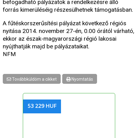
befogadható pályázatok a rendelkezésre álló
forrás kimerüléséig részesülhetnek támogatásban.
A fűtéskorszerűsítési pályázat következő régiós
nyitása 2014. november 27-én, 0.00 órától várható,
ekkor az észak-magyarországi régió lakosai
nyújthatják majd be pályázataikat.
NFM
Továbbküldöm a cikket
Nyomtatás
53 229 HUF