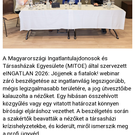
A Magyarországi Ingatlantulajdonosok és
Társasházak Egyesülete (MITOE) által szervezett
eINGATLAN 2026: Jöjjenek a fiatalok! webinar
záró beszélgetése az ingatlanvilág legszigorúbb,
mégis legizgalmasabb területére, a jog útvesztőibe
kalauzolta a nézőket. Egy hibásan összehívott
közgyűlés vagy egy vitatott határozat könnyen
bírósági eljáráshoz vezethet. A beszélgetés során
a szakértők beavatták a nézőket a társasházi
krízishelyzetekbe, és kiderült, miről ismerszik meg
a profi ügyvéd.