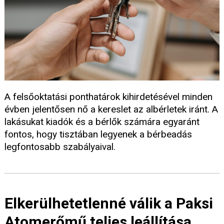
A felsőoktatási ponthatárok kihirdetésével minden
évben jelentősen nő a kereslet az albérletek iránt. A
lakásukat kiadók és a bérlők számára egyaránt
fontos, hogy tisztában legyenek a bérbeadás
legfontosabb szabályaival.
Elkerülhetetlenné válik a Paksi
Atomerőmű teljes leállítása