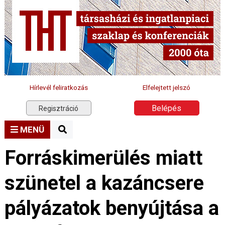
Hírlevél feliratkozás
Elfelejtett jelszó
Belépés
Regisztráció
MENÜ
Forráskimerülés miatt
szünetel a kazáncsere
pályázatok benyújtása a