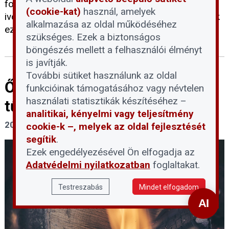
fogalma, és miért jelenthet kockázatot a lakossági
(cookie-kat)
használ, amelyek
ivóvízellátásra az emberi jelenlét a Duna medrének
alkalmazása az oldal működéséhez
ezen részein.
szükséges. Ezek a biztonságos
böngészés mellett a felhasználói élményt
is javítják.
További sütiket használunk az oldal
Ősztől 5 százalékra csökken a
funkcióinak támogatásához vagy névtelen
használati statisztikák készítéséhez –
tűzifa áfája
analitikai, kényelmi vagy teljesítmény
2026. július 30.
cookie-k –, melyek az oldal fejlesztését
segítik
.
Ezek engedélyezésével Ön elfogadja az
Adatvédelmi nyilatkozatban
foglaltakat.
Testreszabás
Mindet elfogadom