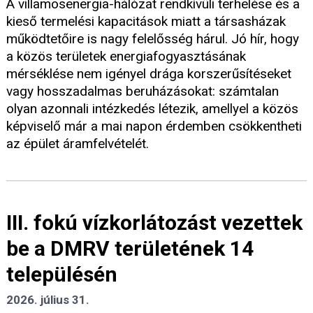
A villamosenergia-hálózat rendkívüli terhelése és a
kieső termelési kapacitások miatt a társasházak
működtetőire is nagy felelősség hárul. Jó hír, hogy
a közös területek energiafogyasztásának
mérséklése nem igényel drága korszerűsítéseket
vagy hosszadalmas beruházásokat: számtalan
olyan azonnali intézkedés létezik, amellyel a közös
képviselő már a mai napon érdemben csökkentheti
az épület áramfelvételét.
III. fokú vízkorlátozást vezettek
be a DMRV területének 14
településén
2026. július 31.