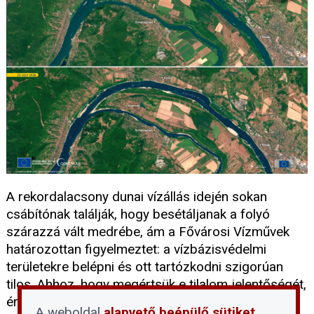
A rekordalacsony dunai vízállás idején sokan
csábítónak találják, hogy besétáljanak a folyó
szárazzá vált medrébe, ám a Fővárosi Vízművek
határozottan figyelmeztet: a vízbázisvédelmi
területekre belépni és ott tartózkodni szigorúan
tilos. Ahhoz, hogy megértsük e tilalom jelentőségét,
érdemes tisztázni, mit jelent pontosan a vízbázis
A weboldal
alapvető beépülő sütiket