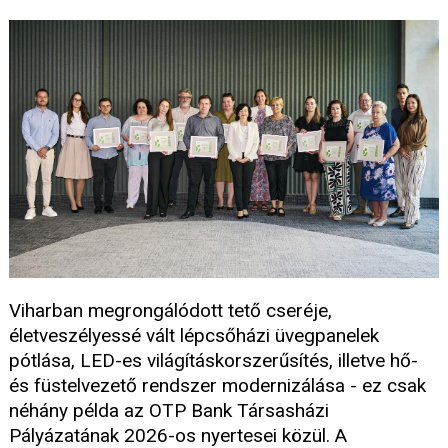
Viharban megrongálódott tető cseréje,
életveszélyessé vált lépcsőházi üvegpanelek
pótlása, LED-es világításkorszerűsítés, illetve hő-
és füstelvezető rendszer modernizálása - ez csak
néhány példa az OTP Bank Társasházi
Pályázatának 2026-os nyertesei közül. A