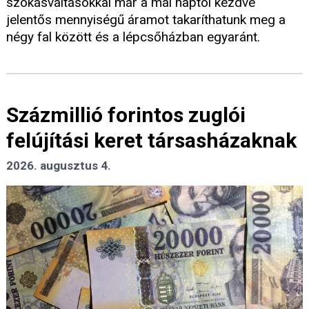
szokásváltásokkal már a mai naptól kezdve
jelentős mennyiségű áramot takaríthatunk meg a
négy fal között és a lépcsőházban egyaránt.
Százmillió forintos zuglói
felújítási keret társasházaknak
2026. augusztus 4.