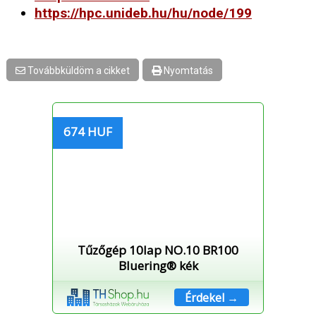
https://hpc.unideb.hu/hu/node/199
Továbbküldöm a cikket
Nyomtatás
674 HUF
Tűzőgép 10lap NO.10 BR100
Bluering® kék
Érdekel →