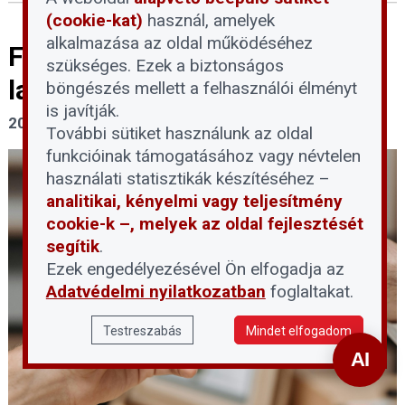
(cookie-kat)
használ, amelyek
alkalmazása az oldal működéséhez
Fontos tudnivalókat közölt a
szükséges. Ezek a biztonságos
lakáskiadásról a NAV
böngészés mellett a felhasználói élményt
is javítják.
2026. július 31.
További sütiket használunk az oldal
funkcióinak támogatásához vagy névtelen
használati statisztikák készítéséhez –
analitikai, kényelmi vagy teljesítmény
cookie-k –, melyek az oldal fejlesztését
segítik
.
Ezek engedélyezésével Ön elfogadja az
Adatvédelmi nyilatkozatban
foglaltakat.
Testreszabás
Mindet elfogadom