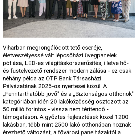
Viharban megrongálódott tető cseréje,
életveszélyessé vált lépcsőházi üvegpanelek
pótlása, LED-es világításkorszerűsítés, illetve hő-
és füstelvezető rendszer modernizálása - ez csak
néhány példa az OTP Bank Társasházi
Pályázatának 2026-os nyertesei közül. A
„Fenntarthatóbb jövő" és a „Biztonságos otthonok"
kategóriában idén 20 lakóközösség osztozott az
50 millió forintos - vissza nem térítendő -
támogatáson. A győztes fejlesztések közel 1200
lakásban, több mint 2500 lakó otthonában hoznak
érezhető változást, a fővárosi panelházaktól a