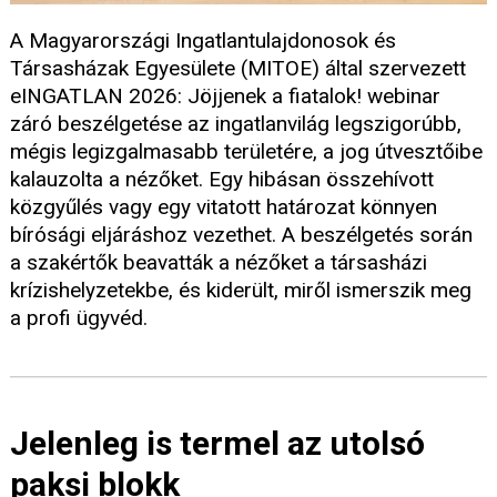
A Magyarországi Ingatlantulajdonosok és
Társasházak Egyesülete (MITOE) által szervezett
eINGATLAN 2026: Jöjjenek a fiatalok! webinar
záró beszélgetése az ingatlanvilág legszigorúbb,
mégis legizgalmasabb területére, a jog útvesztőibe
kalauzolta a nézőket. Egy hibásan összehívott
közgyűlés vagy egy vitatott határozat könnyen
bírósági eljáráshoz vezethet. A beszélgetés során
a szakértők beavatták a nézőket a társasházi
krízishelyzetekbe, és kiderült, miről ismerszik meg
a profi ügyvéd.
Jelenleg is termel az utolsó
paksi blokk