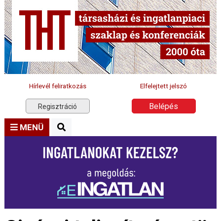
Hírlevél feliratkozás
Elfelejtett jelszó
Belépés
Regisztráció
MENÜ