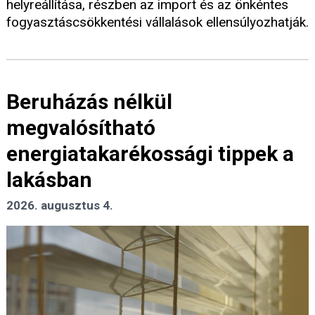
helyreállítása, részben az import és az önkéntes
fogyasztáscsökkentési vállalások ellensúlyozhatják.
Beruházás nélkül
megvalósítható
energiatakarékossági tippek a
lakásban
2026. augusztus 4.