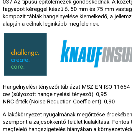
037 A2 típusú építőlemezek gondoskodnak. A kőzet
fagyapot kéreggel készülő, 50 mm és 75 mm vastag
kompozit táblák hangelnyelése kiemelkedő, a jellem
alapján a célnak leginkább megfelelnek.
Hangelnyelési tényezői táblázat MSZ EN ISO 11654 s
αw (súlyozott hangelnyelési tényező): 0,95
NRC érték (Noise Reduction Coefficient): 0,90
A lakókörnyezet nyugalmának megőrzése érdekében
szempont a zajcsökkentő felület kialakítása. Fontos
megfelelő hangszigetelés hiányában a környezetvéd