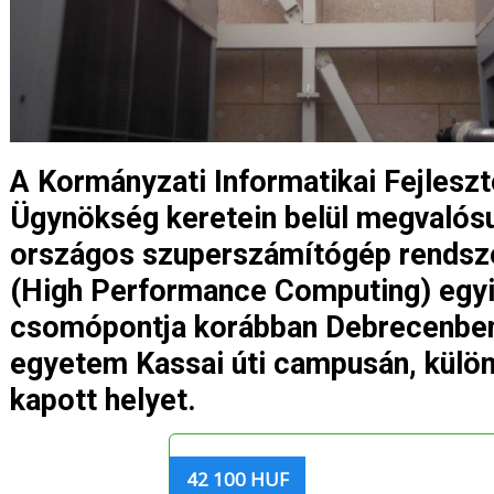
A Kormányzati Informatikai Fejleszt
Ügynökség keretein belül megvalós
országos szuperszámítógép rendsz
(High Performance Computing) egy
csomópontja korábban Debrecenben
egyetem Kassai úti campusán, külön
kapott helyet.
42 100 HUF