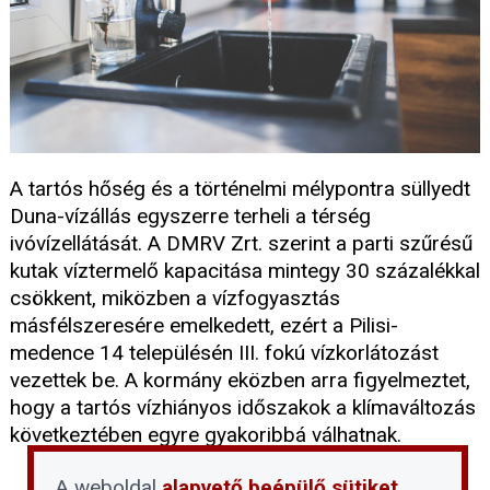
A tartós hőség és a történelmi mélypontra süllyedt
Duna-vízállás egyszerre terheli a térség
ivóvízellátását. A DMRV Zrt. szerint a parti szűrésű
kutak víztermelő kapacitása mintegy 30 százalékkal
csökkent, miközben a vízfogyasztás
másfélszeresére emelkedett, ezért a Pilisi-
medence 14 településén III. fokú vízkorlátozást
vezettek be. A kormány eközben arra figyelmeztet,
hogy a tartós vízhiányos időszakok a klímaváltozás
következtében egyre gyakoribbá válhatnak.
A weboldal
alapvető beépülő sütiket