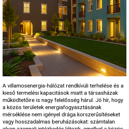
A villamosenergia-hálózat rendkívüli terhelése és a
kieső termelési kapacitások miatt a társasházak
működtetőire is nagy felelősség hárul. Jó hír, hogy
a közös területek energiafogyasztásának
mérséklése nem igényel drága korszerűsítéseket
vagy hosszadalmas beruházásokat: számtalan
olyan azonnali intézkedés létezik, amellyel a közös