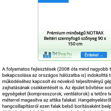
Prémium minőségű NOTRAX
Beltéri szennyfogó szőnyeg 90 x
150 cm
Érdekel →
A folyamatos fejlesztések (2008 óta mind nagyobb t
bekapcsolása az országos hálózatba is) indokolttá t
működéséhez kapcsolt és növekvő teljesítményű gé
zajhatásának csökkentését is. Az épület bővítése so
egységeket (kompresszorok, ventilátorok) a tetőre te
méterrel magasítva az attika falakat. Hangelnyelésről
hangcsillapításról ezen falak belső borításaként beép