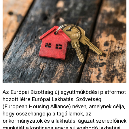
Az Európai Bizottság új együttműködési platformot
hozott létre Európai Lakhatási Szövetség
(European Housing Alliance) néven, amelynek célja,
hogy összehangolja a tagállamok, az
önkormányzatok és a lakhatási ágazat szereplőinek
munkáját a kontinens egyre súlyosbodó lakhatási