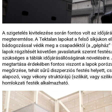
A szigetelés kivitelezése során fontos volt az időjár
megteremtése. A Tektalan lapokat a felső síkjukon el
bádogozással védik meg a csapadéktól (a „gépház” fel
lapok rögzítését követően javaslatunk szerint festés
szükséges a táblák időjárásállóságának növelésére.
megtartása érdekében fontos viszont a lapok porózu
megőrzése, tehát sűrű diszperziós festés helyett, cs
alapozó, vagy vékony struktúrájú (szilikát, vagy szili
homlokzati festék alkalmazható.