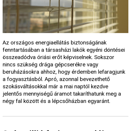
Az országos energiaellátás biztonságának
fenntartásában a társasházi lakók egyéni döntései
összeadódva óriási erőt képviselnek. Sokszor
nincs szükség drága gépcserékre vagy
beruházásokra ahhoz, hogy érdemben lefaragjunk
a fogyasztásból. Apró, azonnal bevezethető
szokásváltásokkal már a mai naptól kezdve
jelentős mennyiségű áramot takaríthatunk meg a
négy fal között és a lépcsőházban egyaránt.