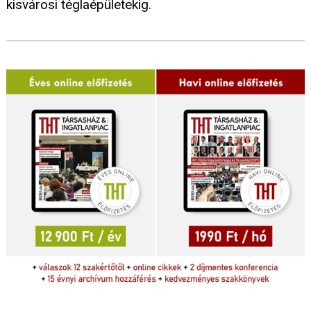
kisvárosi téglaépületekig.