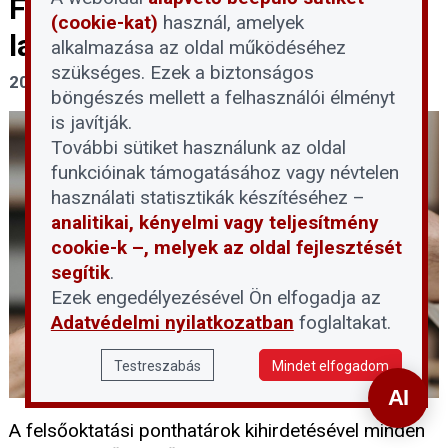
Fontos tudnivalókat közölt a
(cookie-kat)
használ, amelyek
lakáskiadásról a NAV
alkalmazása az oldal működéséhez
szükséges. Ezek a biztonságos
2026. július 31.
böngészés mellett a felhasználói élményt
is javítják.
További sütiket használunk az oldal
funkcióinak támogatásához vagy névtelen
használati statisztikák készítéséhez –
analitikai, kényelmi vagy teljesítmény
cookie-k –, melyek az oldal fejlesztését
segítik
.
Ezek engedélyezésével Ön elfogadja az
Adatvédelmi nyilatkozatban
foglaltakat.
Testreszabás
Mindet elfogadom
A felsőoktatási ponthatárok kihirdetésével minden