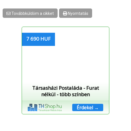
Továbbküldöm a cikket
Nyomtatás
7 690 HUF
Társasházi Postaláda - Furat
nélkül - több színben
Érdekel →