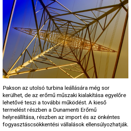
Pakson az utolsó turbina leállására még sor
kerülhet, de az erőmű műszaki kialakítása egyelőre
lehetővé teszi a további működést. A kieső
termelést részben a Dunamenti Erőmű
helyreállítása, részben az import és az önkéntes
fogyasztáscsökkentési vállalások ellensúlyozhatják.