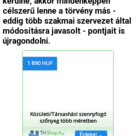
kerülne, akkor mindenképpen
célszerű lenne a törvény más -
eddig több szakmai szervezet által
módosításra javasolt - pontjait is
újragondolni.
1 890 HUF
Közületi/Társasházi szennyfogó
szőnyeg több méretben
Érdekel →