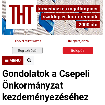
Hírlevél feliratkozás
Elfelejtett jelszó
Belépés
Regisztráció
MENÜ
Gondolatok a Csepeli
Önkormányzat
kezdeményezéséhez