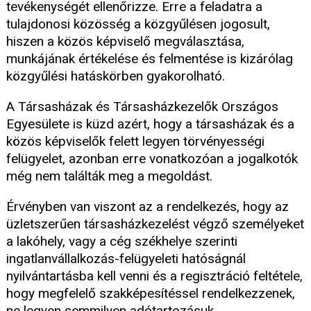
tevékenységét ellenőrizze. Erre a feladatra a
tulajdonosi közösség a közgyűlésen jogosult,
hiszen a közös képviselő megválasztása,
munkájának értékelése és felmentése is kizárólag
közgyűlési hatáskörben gyakorolható.
A Társasházak és Társasházkezelők Országos
Egyesülete is küzd azért, hogy a társasházak és a
közös képviselők felett legyen törvényességi
felügyelet, azonban erre vonatkozóan a jogalkotók
még nem találták meg a megoldást.
Érvényben van viszont az a rendelkezés, hogy az
üzletszerűen társasházkezelést végző személyeket
a lakóhely, vagy a cég székhelye szerinti
ingatlanvállalkozás-felügyeleti hatóságnál
nyilvántartásba kell venni és a regisztráció feltétele,
hogy megfelelő szakképesítéssel rendelkezzenek,
ne legyen semmilyen adótartozásuk.