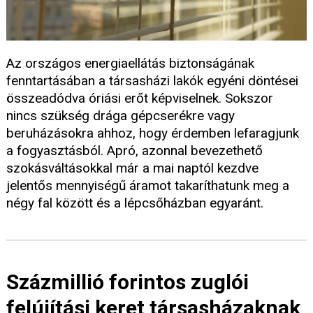
Az országos energiaellátás biztonságának
fenntartásában a társasházi lakók egyéni döntései
összeadódva óriási erőt képviselnek. Sokszor
nincs szükség drága gépcserékre vagy
beruházásokra ahhoz, hogy érdemben lefaragjunk
a fogyasztásból. Apró, azonnal bevezethető
szokásváltásokkal már a mai naptól kezdve
jelentős mennyiségű áramot takaríthatunk meg a
négy fal között és a lépcsőházban egyaránt.
Százmillió forintos zuglói
felújítási keret társasházaknak