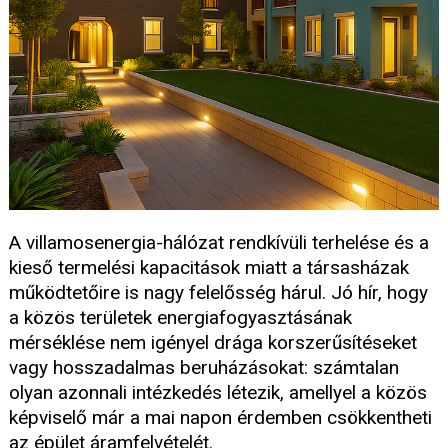
A villamosenergia-hálózat rendkívüli terhelése és a
kieső termelési kapacitások miatt a társasházak
működtetőire is nagy felelősség hárul. Jó hír, hogy
a közös területek energiafogyasztásának
mérséklése nem igényel drága korszerűsítéseket
vagy hosszadalmas beruházásokat: számtalan
olyan azonnali intézkedés létezik, amellyel a közös
képviselő már a mai napon érdemben csökkentheti
az épület áramfelvételét.