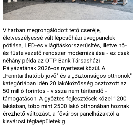
Viharban megrongálódott tető cseréje,
életveszélyessé vált lépcsőházi üvegpanelek
pótlása, LED-es világításkorszerűsítés, illetve hő-
és füstelvezető rendszer modernizálása - ez csak
néhány példa az OTP Bank Társasházi
Pályázatának 2026-os nyertesei közül. A
„Fenntarthatóbb jövő" és a „Biztonságos otthonok"
kategóriában idén 20 lakóközösség osztozott az
50 millió forintos - vissza nem térítendő -
támogatáson. A győztes fejlesztések közel 1200
lakásban, több mint 2500 lakó otthonában hoznak
érezhető változást, a fővárosi panelházaktól a
kisvárosi téglaépületekig.