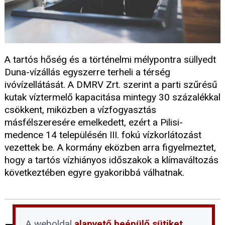
A tartós hőség és a történelmi mélypontra süllyedt
Duna-vízállás egyszerre terheli a térség
ivóvízellátását. A DMRV Zrt. szerint a parti szűrésű
kutak víztermelő kapacitása mintegy 30 százalékkal
csökkent, miközben a vízfogyasztás
másfélszeresére emelkedett, ezért a Pilisi-
medence 14 településén III. fokú vízkorlátozást
vezettek be. A kormány eközben arra figyelmeztet,
hogy a tartós vízhiányos időszakok a klímaváltozás
következtében egyre gyakoribbá válhatnak.
A weboldal
alapvető beépülő sütiket