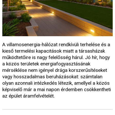
A villamosenergia-hálózat rendkívüli terhelése és a
kieső termelési kapacitások miatt a társasházak
működtetőire is nagy felelősség hárul. Jó hír, hogy
a közös területek energiafogyasztásának
mérséklése nem igényel drága korszerűsítéseket
vagy hosszadalmas beruházásokat: számtalan
olyan azonnali intézkedés létezik, amellyel a közös
képviselő már a mai napon érdemben csökkentheti
az épület áramfelvételét.