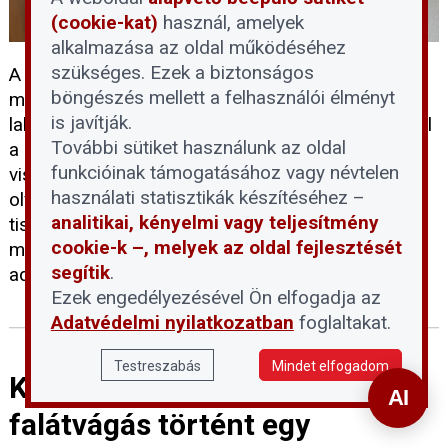
(cookie-kat)
használ, amelyek
alkalmazása az oldal működéséhez
szükséges. Ezek a biztonságos
A társasházi kamerarendszerek kiépítése és
böngészés mellett a felhasználói élményt
működtetése szigorú szabályozáshoz kötött. A
is javítják.
lakóközösségek gyakran szembesülnek tévhitekkel
További sütiket használunk az oldal
a kamerák elhelyezhetőségét, illetve a felvételek
funkcióinak támogatásához vagy névtelen
visszanézésének jogosultságát illetően. Az alábbi
használati statisztikák készítéséhez –
olvasói kérdésre adott szakmai állásfoglalás
analitikai, kényelmi vagy teljesítmény
tisztázza a jogszerű telepítés feltételeit, a
cookie-k –, melyek az oldal fejlesztését
megfigyelhető területek határait, valamint az
segítik
.
adatkezelésre vonatkozó kötelezettségeket.
Ezek engedélyezésével Ön elfogadja az
Adatvédelmi nyilatkozatban
foglaltakat.
Testreszabás
Mindet elfogadom
Közveszéllyel fenyegető
falátvágás történt egy