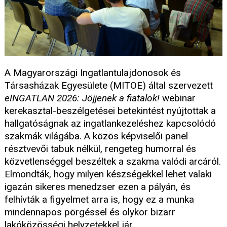
A Magyarországi Ingatlantulajdonosok és
Társasházak Egyesülete (MITOE) által szervezett
eINGATLAN 2026: Jöjjenek a fiatalok!
webinar
kerekasztal-beszélgetései betekintést nyújtottak a
hallgatóságnak az ingatlankezeléshez kapcsolódó
szakmák világába. A közös képviselői panel
résztvevői tabuk nélkül, rengeteg humorral és
közvetlenséggel beszéltek a szakma valódi arcáról.
Elmondták, hogy milyen készségekkel lehet valaki
igazán sikeres menedzser ezen a pályán, és
felhívták a figyelmet arra is, hogy ez a munka
mindennapos pörgéssel és olykor bizarr
lakóközösségi helyzetekkel jár.