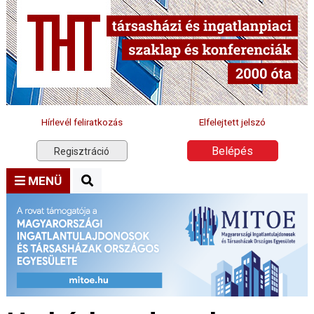
Hírlevél feliratkozás
Elfelejtett jelszó
Belépés
Regisztráció
MENÜ