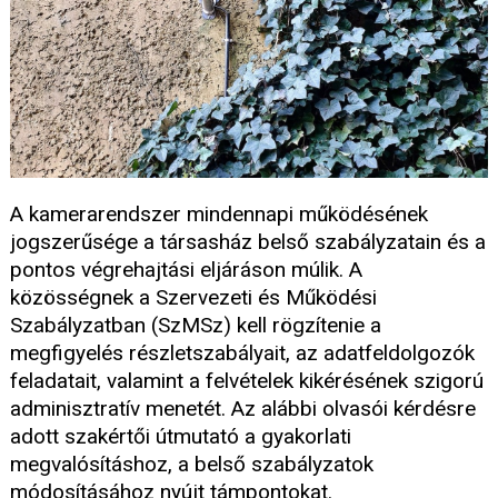
A kamerarendszer mindennapi működésének
jogszerűsége a társasház belső szabályzatain és a
pontos végrehajtási eljáráson múlik. A
közösségnek a Szervezeti és Működési
Szabályzatban (SzMSz) kell rögzítenie a
megfigyelés részletszabályait, az adatfeldolgozók
feladatait, valamint a felvételek kikérésének szigorú
adminisztratív menetét. Az alábbi olvasói kérdésre
adott szakértői útmutató a gyakorlati
megvalósításhoz, a belső szabályzatok
módosításához nyújt támpontokat.