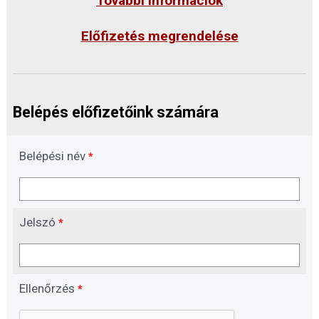
További információk
Előfizetés megrendelése
Belépés előfizetőink számára
Belépési név
*
Jelszó
*
Ellenőrzés
*