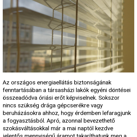
Az országos energiaellátás biztonságának
fenntartásában a társasházi lakók egyéni döntései
összeadódva óriási erőt képviselnek. Sokszor
nincs szükség drága gépcserékre vagy
beruházásokra ahhoz, hogy érdemben lefaragjunk
a fogyasztásból. Apró, azonnal bevezethető
szokásváltásokkal már a mai naptól kezdve
jelentős mennyiségű áramot takaríthatunk meg a