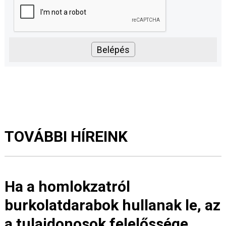
TOVÁBBI HÍREINK
Ha a homlokzatról
burkolatdarabok hullanak le, az
a tulajdonosok felelőssége