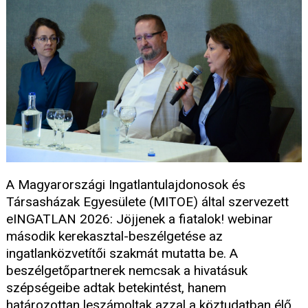
A Magyarországi Ingatlantulajdonosok és
Társasházak Egyesülete (MITOE) által szervezett
eINGATLAN 2026: Jöjjenek a fiatalok! webinar
második kerekasztal-beszélgetése az
ingatlanközvetítői szakmát mutatta be. A
beszélgetőpartnerek nemcsak a hivatásuk
szépségeibe adtak betekintést, hanem
határozottan leszámoltak azzal a köztudatban élő