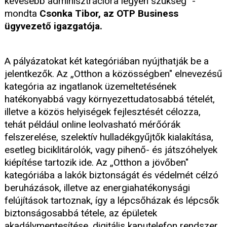
kevesebb adminisztrációra legyen szükség" -
mondta
Csonka Tibor, az OTP Business
ügyvezető igazgatója.
A pályázatokat két kategóriában nyújthatják be a
jelentkezők. Az „Otthon a közösségben" elnevezésű
kategória az ingatlanok üzemeltetésének
hatékonyabbá vagy környezettudatosabbá tételét,
illetve a közös helyiségek fejlesztését célozza,
tehát például online leolvasható mérőórák
felszerelése, szelektív hulladékgyűjtők kialakítása,
esetleg biciklitárolók, vagy pihenő- és játszóhelyek
kiépítése tartozik ide. Az „Otthon a jövőben"
kategóriába a lakók biztonságát és védelmét célzó
beruházások, illetve az energiahatékonysági
felújítások tartoznak, így a lépcsőházak és lépcsők
biztonságosabbá tétele, az épületek
akadálymentesítése, digitális kaputelefon rendszer