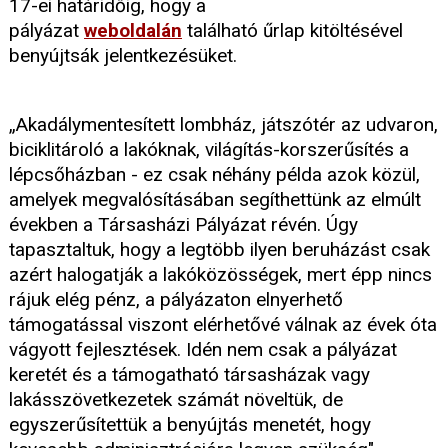
17-ei határidőig, hogy a
pályázat
weboldalán
található űrlap kitöltésével
benyújtsák jelentkezésüket.
„Akadálymentesített lombház, játszótér az udvaron,
biciklitároló a lakóknak, világítás-korszerűsítés a
lépcsőházban - ez csak néhány példa azok közül,
amelyek megvalósításában segíthettünk az elmúlt
években a Társasházi Pályázat révén. Úgy
tapasztaltuk, hogy a legtöbb ilyen beruházást csak
azért halogatják a lakóközösségek, mert épp nincs
rájuk elég pénz, a pályázaton elnyerhető
támogatással viszont elérhetővé válnak az évek óta
vágyott fejlesztések. Idén nem csak a pályázat
keretét és a támogatható társasházak vagy
lakásszövetkezetek számát növeltük, de
egyszerűsítettük a benyújtás menetét, hogy