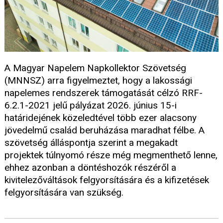
A Magyar Napelem Napkollektor Szövetség
(MNNSZ) arra figyelmeztet, hogy a lakossági
napelemes rendszerek támogatását célzó RRF-
6.2.1-2021 jelű pályázat 2026. június 15-i
határidejének közeledtével több ezer alacsony
jövedelmű család beruházása maradhat félbe. A
szövetség álláspontja szerint a megakadt
projektek túlnyomó része még megmenthető lenne,
ehhez azonban a döntéshozók részéről a
kivitelezőváltások felgyorsítására és a kifizetések
felgyorsítására van szükség.