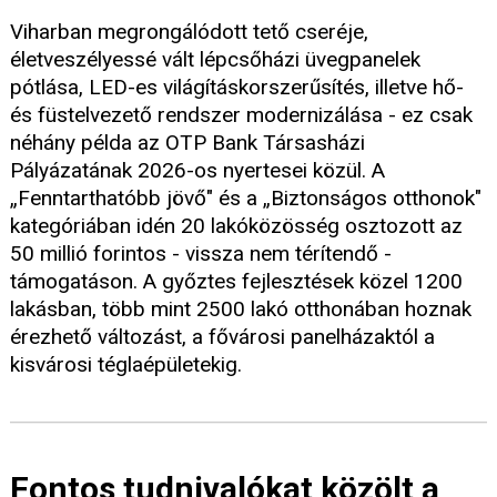
Viharban megrongálódott tető cseréje,
életveszélyessé vált lépcsőházi üvegpanelek
pótlása, LED-es világításkorszerűsítés, illetve hő-
és füstelvezető rendszer modernizálása - ez csak
néhány példa az OTP Bank Társasházi
Pályázatának 2026-os nyertesei közül. A
„Fenntarthatóbb jövő" és a „Biztonságos otthonok"
kategóriában idén 20 lakóközösség osztozott az
50 millió forintos - vissza nem térítendő -
támogatáson. A győztes fejlesztések közel 1200
lakásban, több mint 2500 lakó otthonában hoznak
érezhető változást, a fővárosi panelházaktól a
kisvárosi téglaépületekig.
Fontos tudnivalókat közölt a