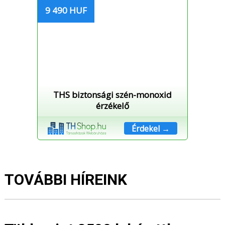
9 490 HUF
THS biztonsági szén-monoxid
érzékelő
Érdekel →
TOVÁBBI HÍREINK