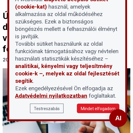
(cookie-kat)
használ, amelyek
alkalmazása az oldal működéséhez
Új törvényjavaslat a
szükséges. Ezek a biztonságos
devizahiteles eljárások és
böngészés mellett a felhasználói élményt
végrehajtások
is javítják.
További sütiket használunk az oldal
felfüggesztéséről
funkcióinak támogatásához vagy névtelen
használati statisztikák készítéséhez –
2026. május 21.
analitikai, kényelmi vagy teljesítmény
cookie-k –, melyek az oldal fejlesztését
segítik
.
Ezek engedélyezésével Ön elfogadja az
Adatvédelmi nyilatkozatban
foglaltakat.
Testreszabás
Mindet elfogadom