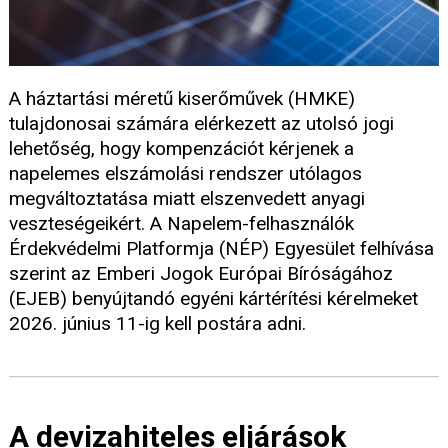
A háztartási méretű kiserőművek (HMKE)
tulajdonosai számára elérkezett az utolsó jogi
lehetőség, hogy kompenzációt kérjenek a
napelemes elszámolási rendszer utólagos
megváltoztatása miatt elszenvedett anyagi
veszteségeikért. A Napelem-felhasználók
Érdekvédelmi Platformja (NÉP) Egyesület felhívása
szerint az Emberi Jogok Európai Bíróságához
(EJEB) benyújtandó egyéni kártérítési kérelmeket
2026. június 11-ig kell postára adni.
A devizahiteles eljárások