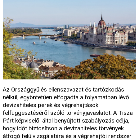
Az Országgyűlés ellenszavazat és tartózkodás
nélkül, egyöntetűen elfogadta a folyamatban lévő
devizahiteles perek és végrehajtások
felfüggesztéséről szóló törvényjavaslatot. A Tisza
Párt képviselői által benyújtott szabályozás célja,
hogy időt biztosítson a devizahiteles törvények
átfogó felülvizsgálatára és a végrehajtói rendszer