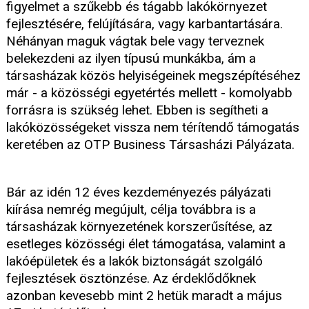
figyelmet a szűkebb és tágabb lakókörnyezet
fejlesztésére, felújítására, vagy karbantartására.
Néhányan maguk vágtak bele vagy terveznek
belekezdeni az ilyen típusú munkákba, ám a
társasházak közös helyiségeinek megszépítéséhez
már - a közösségi egyetértés mellett - komolyabb
forrásra is szükség lehet. Ebben is segítheti a
lakóközösségeket vissza nem térítendő támogatás
keretében az OTP Business Társasházi Pályázata.
Bár az idén 12 éves kezdeményezés pályázati
kiírása nemrég megújult, célja továbbra is a
társasházak környezetének korszerűsítése, az
esetleges közösségi élet támogatása, valamint a
lakóépületek és a lakók biztonságát szolgáló
fejlesztések ösztönzése. Az érdeklődőknek
azonban kevesebb mint 2 hetük maradt a május