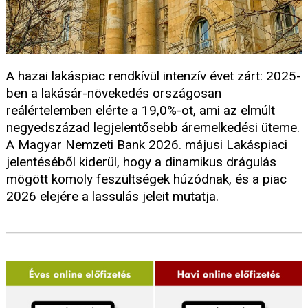
A hazai lakáspiac rendkívül intenzív évet zárt: 2025-
ben a lakásár-növekedés országosan
reálértelemben elérte a 19,0%-ot, ami az elmúlt
negyedszázad legjelentősebb áremelkedési üteme.
A Magyar Nemzeti Bank 2026. májusi Lakáspiaci
jelentéséből kiderül, hogy a dinamikus drágulás
mögött komoly feszültségek húzódnak, és a piac
2026 elejére a lassulás jeleit mutatja.