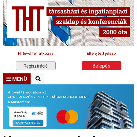
Hírlevél feliratkozás
Elfelejtett jelszó
Belépés
Regisztráció
MENÜ