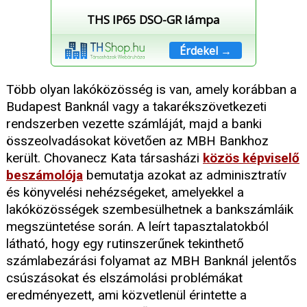
THS IP65 DSO-GR lámpa
Érdekel →
Több olyan lakóközösség is van, amely korábban a
Budapest Banknál vagy a takarékszövetkezeti
rendszerben vezette számláját, majd a banki
összeolvadásokat követően az MBH Bankhoz
került. Chovanecz Kata társasházi
közös képviselő
beszámolója
bemutatja azokat az adminisztratív
és könyvelési nehézségeket, amelyekkel a
lakóközösségek szembesülhetnek a bankszámláik
megszüntetése során. A leírt tapasztalatokból
látható, hogy egy rutinszerűnek tekinthető
számlabezárási folyamat az MBH Banknál jelentős
csúszásokat és elszámolási problémákat
eredményezett, ami közvetlenül érintette a