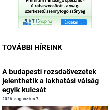
Prémium minőségű speciális -
újrahasznosított - anyag-
szerkezetű szennyfogó szőnyeg
Érdekel →
TOVÁBBI HÍREINK
A budapesti rozsdaövezetek
jelenthetik a lakhatási válság
egyik kulcsát
2026. augusztus 7.