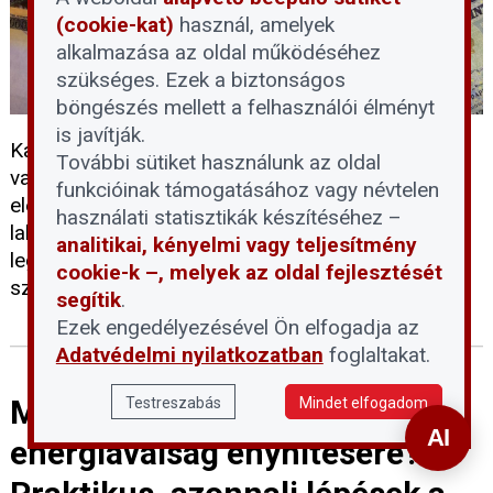
(cookie-kat)
használ, amelyek
alkalmazása az oldal működéséhez
szükséges. Ezek a biztonságos
böngészés mellett a felhasználói élményt
is javítják.
Kamatmentes felújítási és önerő-támogatás,
További sütiket használunk az oldal
valamint vissza nem térítendő kamattámogatás is
funkcióinak támogatásához vagy névtelen
elérhető a zuglói társasházak és
használati statisztikák készítéséhez –
lakásszövetkezetek számára. A pályázatokat a
analitikai, kényelmi vagy teljesítmény
legalább 2 albetétes házak 2026. augusztus 1. és
cookie-k –, melyek az oldal fejlesztését
szeptember 30. között nyújthatják be.
segítik
.
Ezek engedélyezésével Ön elfogadja az
Adatvédelmi nyilatkozatban
foglaltakat.
Mit tehet a közös képviselő az
Testreszabás
Mindet elfogadom
energiaválság enyhítésére? –