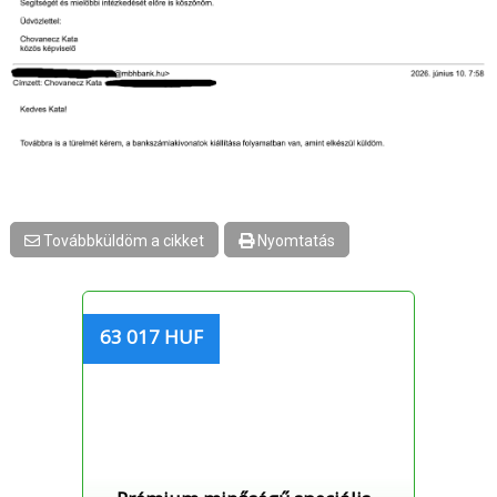
Továbbküldöm a cikket
Nyomtatás
63 017 HUF