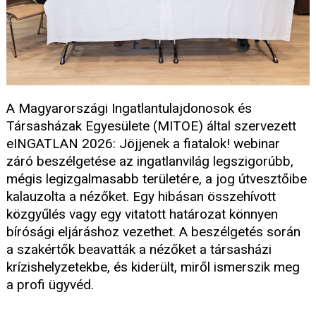
A Magyarországi Ingatlantulajdonosok és
Társasházak Egyesülete (MITOE) által szervezett
eINGATLAN 2026: Jöjjenek a fiatalok! webinar
záró beszélgetése az ingatlanvilág legszigorúbb,
mégis legizgalmasabb területére, a jog útvesztőibe
kalauzolta a nézőket. Egy hibásan összehívott
közgyűlés vagy egy vitatott határozat könnyen
bírósági eljáráshoz vezethet. A beszélgetés során
a szakértők beavatták a nézőket a társasházi
krízishelyzetekbe, és kiderült, miről ismerszik meg
a profi ügyvéd.