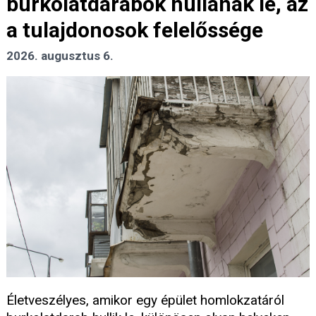
burkolatdarabok hullanak le, az
a tulajdonosok felelőssége
2026. augusztus 6.
Életveszélyes, amikor egy épület homlokzatáról