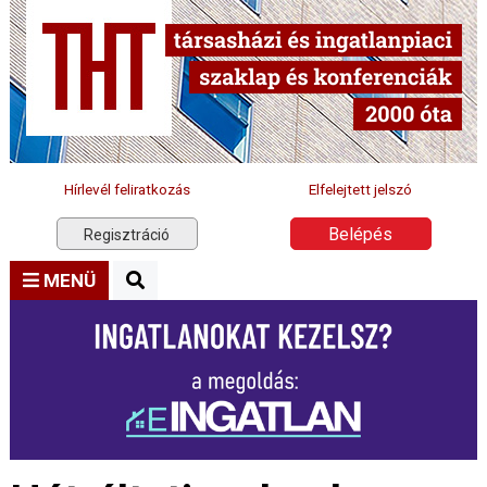
Hírlevél feliratkozás
Elfelejtett jelszó
Belépés
Regisztráció
MENÜ