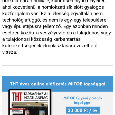
burkolatdarab hullik le, különösen olyan helyeken,
ahol közvetlenül a homlokzati sík előtt gyalogos
közforgalom van. Ez a jelenség egyáltalán nem
technológiafüggő, és nem is egy-egy településre
vagy épülettípusra jellemző. Egy azonban minden
esetben közös: a veszélyeztetés a tulajdonos vagy
a tulajdonosi közösség karbantartási
kötelezettségének elmulasztására vezethető
vissza.