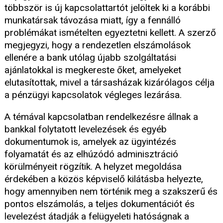
többször is új kapcsolattartót jelöltek ki a korábbi
munkatársak távozása miatt, így a fennálló
problémákat ismételten egyeztetni kellett. A szerző
megjegyzi, hogy a rendezetlen elszámolások
ellenére a bank utólag újabb szolgáltatási
ajánlatokkal is megkereste őket, amelyeket
elutasítottak, mivel a társasházak kizárólagos célja
a pénzügyi kapcsolatok végleges lezárása.
A témával kapcsolatban rendelkezésre állnak a
bankkal folytatott levelezések és egyéb
dokumentumok is, amelyek az ügyintézés
folyamatát és az elhúzódó adminisztráció
körülményeit rögzítik. A helyzet megoldása
érdekében a közös képviselő kilátásba helyezte,
hogy amennyiben nem történik meg a szakszerű és
pontos elszámolás, a teljes dokumentációt és
levelezést átadják a felügyeleti hatóságnak a