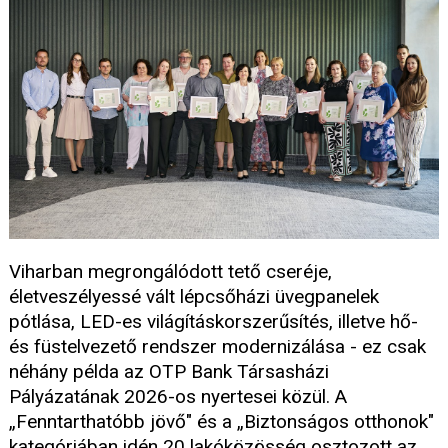
Viharban megrongálódott tető cseréje,
életveszélyessé vált lépcsőházi üvegpanelek
pótlása, LED-es világításkorszerűsítés, illetve hő-
és füstelvezető rendszer modernizálása - ez csak
néhány példa az OTP Bank Társasházi
Pályázatának 2026-os nyertesei közül. A
„Fenntarthatóbb jövő" és a „Biztonságos otthonok"
kategóriában idén 20 lakóközösség osztozott az