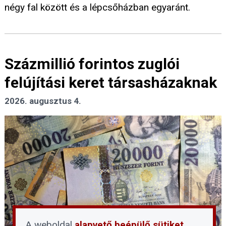
négy fal között és a lépcsőházban egyaránt.
Százmillió forintos zuglói
felújítási keret társasházaknak
2026. augusztus 4.
A weboldal
alapvető beépülő sütiket