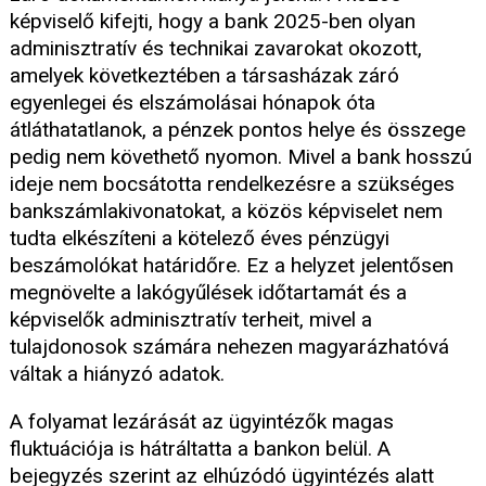
képviselő kifejti, hogy a bank 2025-ben olyan
adminisztratív és technikai zavarokat okozott,
amelyek következtében a társasházak záró
egyenlegei és elszámolásai hónapok óta
átláthatatlanok, a pénzek pontos helye és összege
pedig nem követhető nyomon. Mivel a bank hosszú
ideje nem bocsátotta rendelkezésre a szükséges
bankszámlakivonatokat, a közös képviselet nem
tudta elkészíteni a kötelező éves pénzügyi
beszámolókat határidőre. Ez a helyzet jelentősen
megnövelte a lakógyűlések időtartamát és a
képviselők adminisztratív terheit, mivel a
tulajdonosok számára nehezen magyarázhatóvá
váltak a hiányzó adatok.
A folyamat lezárását az ügyintézők magas
fluktuációja is hátráltatta a bankon belül. A
bejegyzés szerint az elhúzódó ügyintézés alatt