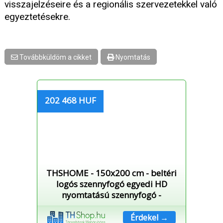
visszajelzéseire és a regionális szervezetekkel való
egyeztetésekre.
Továbbküldöm a cikket
Nyomtatás
202 468 HUF
THSHOME - 150x200 cm - beltéri
logós szennyfogó egyedi HD
nyomtatású szennyfogó -
Érdekel →