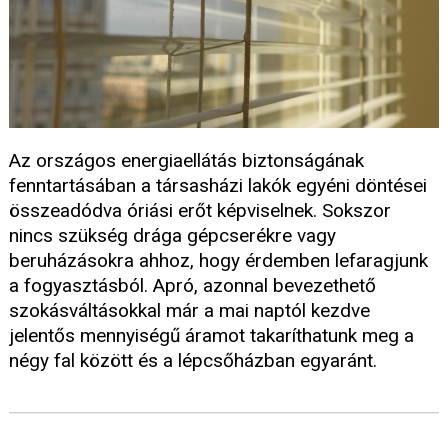
Az országos energiaellátás biztonságának
fenntartásában a társasházi lakók egyéni döntései
összeadódva óriási erőt képviselnek. Sokszor
nincs szükség drága gépcserékre vagy
beruházásokra ahhoz, hogy érdemben lefaragjunk
a fogyasztásból. Apró, azonnal bevezethető
szokásváltásokkal már a mai naptól kezdve
jelentős mennyiségű áramot takaríthatunk meg a
négy fal között és a lépcsőházban egyaránt.