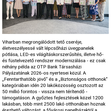
Viharban megrongálódott tető cseréje,
életveszélyessé vált lépcsőházi üvegpanelek
pótlása, LED-es világításkorszerűsítés, illetve hő-
és füstelvezető rendszer modernizálása - ez csak
néhány példa az OTP Bank Társasházi
Pályázatának 2026-os nyertesei közül. A
„Fenntarthatóbb jövő" és a „Biztonságos otthonok"
kategóriában idén 20 lakóközösség osztozott az
50 millió forintos - vissza nem térítendő -
támogatáson. A győztes fejlesztések közel 1200
lakásban, több mint 2500 lakó otthonában hoznak
érezhető változást, a fővárosi panelházaktól a