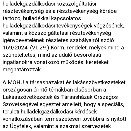
hulladékgazdálkodási közszolgáltatási
résztevékenység és a résztevékenység körébe
tartozó, hulladékkal kapcsolatos
hulladékgazdálkodási tevékenységek végzésének,
valamint a közszolgáltatási résztevékenység
igénybevételének részletes szabályairól szóló
169/2024. (VI. 29.) Korm. rendelet, melyek mind a
szüneteltetés, mind az üdülő besorolású
ingatlanokra vonatkozó működési kereteket
meghatározzák.
A MOHU a társasházakat és lakásszövetkezeteket
országosan érintő témákban elsősorban a
Lakásszövetkezetek és Társasházak Országos
Szövetségével egyeztet amellett, hogy a speciális,
területi hulladékgazdálkodási kérdések
vonatkozásában természetesen továbbra is nyitott
az Ügyfelek, valamint a szakmai szervezetek