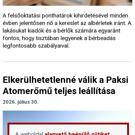
A felsőoktatási ponthatárok kihirdetésével minden
évben jelentősen nő a kereslet az albérletek iránt. A
lakásukat kiadók és a bérlők számára egyaránt
fontos, hogy tisztában legyenek a bérbeadás
legfontosabb szabályaival.
Elkerülhetetlenné válik a Paksi
Atomerőmű teljes leállítása
2026. július 30.
A weboldal
alapvető beépülő sütiket