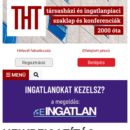
Hírlevél feliratkozás
Elfelejtett jelszó
Belépés
Regisztráció
MENÜ