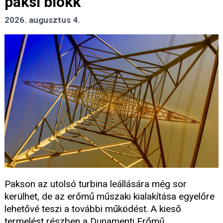
paksi blokk
2026. augusztus 4.
Pakson az utolsó turbina leállására még sor
kerülhet, de az erőmű műszaki kialakítása egyelőre
lehetővé teszi a további működést. A kieső
termelést részben a Dunamenti Erőmű