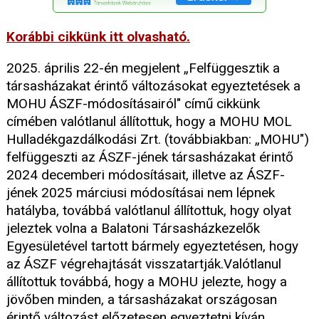
Korábbi cikkünk itt olvasható.
2025. április 22-én megjelent „Felfüggesztik a
társasházakat érintő változásokat egyeztetések a
MOHU ÁSZF-módosításairól" című cikkünk
címében valótlanul állítottuk, hogy a MOHU MOL
Hulladékgazdálkodási Zrt. (továbbiakban: „MOHU")
felfüggeszti az ÁSZF-jének társasházakat érintő
2024 decemberi módosításait, illetve az ÁSZF-
jének 2025 márciusi módosításai nem lépnek
hatályba, továbbá valótlanul állítottuk, hogy olyat
jeleztek volna a Balatoni Társasházkezelők
Egyesületével tartott bármely egyeztetésen, hogy
az ÁSZF végrehajtását visszatartják.Valótlanul
állítottuk továbbá, hogy a MOHU jelezte, hogy a
jövőben minden, a társasházakat országosan
érintő változást előzetesen egyeztetni kíván