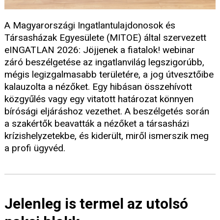
A Magyarországi Ingatlantulajdonosok és
Társasházak Egyesülete (MITOE) által szervezett
eINGATLAN 2026: Jöjjenek a fiatalok! webinar
záró beszélgetése az ingatlanvilág legszigorúbb,
mégis legizgalmasabb területére, a jog útvesztőibe
kalauzolta a nézőket. Egy hibásan összehívott
közgyűlés vagy egy vitatott határozat könnyen
bírósági eljáráshoz vezethet. A beszélgetés során
a szakértők beavatták a nézőket a társasházi
krízishelyzetekbe, és kiderült, miről ismerszik meg
a profi ügyvéd.
Jelenleg is termel az utolsó