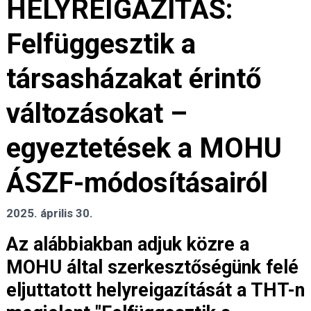
HELYREIGAZÍTÁS:
Felfüggesztik a
társasházakat érintő
változásokat –
egyeztetések a MOHU
ÁSZF-módosításairól
2025. április 30.
Az alábbiakban adjuk közre a
MOHU által szerkesztőségünk felé
eljuttatott helyreigazítását a THT-n