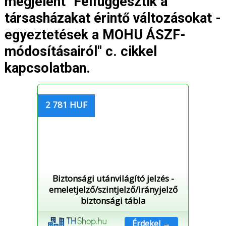
megjelent "Felfüggesztik a
társasházakat érintő változásokat -
egyeztetések a MOHU ÁSZF-
módosításairól" c. cikkel
kapcsolatban.
2 781 HUF
Biztonsági utánvilágító jelzés -
emeletjelző/szintjelző/irányjelző
biztonsági tábla
Érdekel →