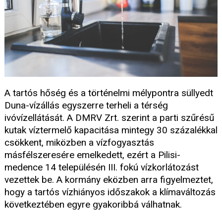
A tartós hőség és a történelmi mélypontra süllyedt
Duna-vízállás egyszerre terheli a térség
ivóvízellátását. A DMRV Zrt. szerint a parti szűrésű
kutak víztermelő kapacitása mintegy 30 százalékkal
csökkent, miközben a vízfogyasztás
másfélszeresére emelkedett, ezért a Pilisi-
medence 14 településén III. fokú vízkorlátozást
vezettek be. A kormány eközben arra figyelmeztet,
hogy a tartós vízhiányos időszakok a klímaváltozás
következtében egyre gyakoribbá válhatnak.