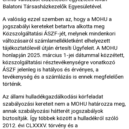
Balatoni Társasházkezelők Egyesületével.
A valóság ezzel szemben az, hogy a MOHU a
jogszabályi kereteket betartva alkotta meg
Közszolgáltatási ÁSZF-jét, melynek mindenkori
változásairól számlamellékletként elhelyezett
tájékoztatólevél útján értesíti Ügyfeleit. A MOHU
honlapján 2025. március 1-jei dátummal közzétett,
közszolgáltatási résztevékenységre vonatkozó
ÁSZF jelenleg is hatályos és érvényes, a
tevékenység és a számlázás is ennek megfelelően
történik.
Az állami hulladékgazdálkodási körfeladat
szabályozási kereteit nem a MOHU határozza meg,
annak szabályozási hátterét jogszabályok
biztosítják. Így többek között a hulladékról szóló
2012. évi CLXXXV. törvény és a