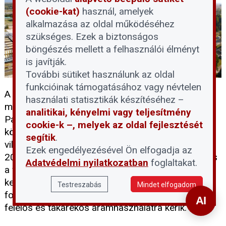
(cookie-kat)
használ, amelyek
alkalmazása az oldal működéséhez
szükséges. Ezek a biztonságos
böngészés mellett a felhasználói élményt
is javítják.
További sütiket használunk az oldal
funkcióinak támogatásához vagy névtelen
A Duna rendkívüli és tartós vízszintcsökkenése
használati statisztikák készítéséhez –
miatt a következő 24-72 órában le kell állítani a
analitikai, kényelmi vagy teljesítmény
Paksi Atomerőmű mind a négy blokkját. A döntés
cookie-k –, melyek az oldal fejlesztését
következtében átmenetileg megszűnik a hazai
segítik
.
villamosenergia-termelés mintegy felét adó, közel
Ezek engedélyezésével Ön elfogadja az
2000 MW-os kapacitás. Az erőmű szakemberei és
Adatvédelmi nyilatkozatban
foglaltakat.
a vízügyi hatóságok felkészültek a helyzet
kezelésére: az álló blokkok biztonsági hűtése
Testreszabás
Mindet elfogadom
folyamatosan biztosított, a lakosságot pedig
felelős és takarékos áramhasználatra kérik.