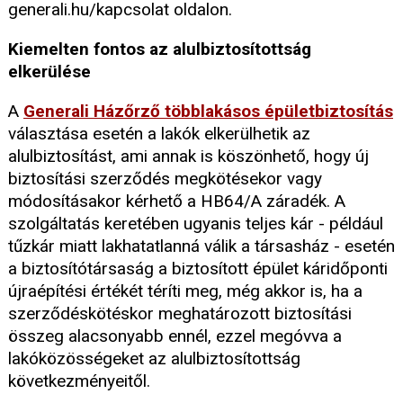
generali.hu/kapcsolat oldalon.
Kiemelten fontos az alulbiztosítottság
elkerülése
A
Generali Házőrző többlakásos épületbiztosítás
választása esetén a lakók elkerülhetik az
alulbiztosítást, ami annak is köszönhető, hogy új
biztosítási szerződés megkötésekor vagy
módosításakor kérhető a HB64/A záradék. A
szolgáltatás keretében ugyanis teljes kár - például
tűzkár miatt lakhatatlanná válik a társasház - esetén
a biztosítótársaság a biztosított épület káridőponti
újraépítési értékét téríti meg, még akkor is, ha a
szerződéskötéskor meghatározott biztosítási
összeg alacsonyabb ennél, ezzel megóvva a
lakóközösségeket az alulbiztosítottság
következményeitől.