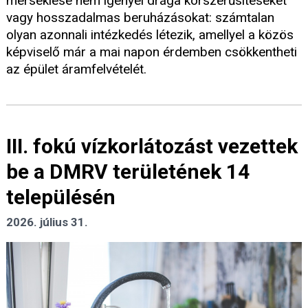
mérséklése nem igényel drága korszerűsítéseket
vagy hosszadalmas beruházásokat: számtalan
olyan azonnali intézkedés létezik, amellyel a közös
képviselő már a mai napon érdemben csökkentheti
az épület áramfelvételét.
III. fokú vízkorlátozást vezettek
be a DMRV területének 14
településén
2026. július 31.