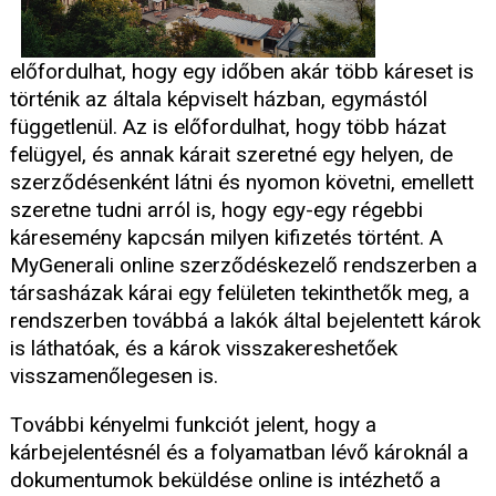
előfordulhat, hogy egy időben akár több káreset is
történik az általa képviselt házban, egymástól
függetlenül. Az is előfordulhat, hogy több házat
felügyel, és annak kárait szeretné egy helyen, de
szerződésenként látni és nyomon követni, emellett
szeretne tudni arról is, hogy egy-egy régebbi
káresemény kapcsán milyen kifizetés történt. A
MyGenerali online szerződéskezelő rendszerben a
társasházak kárai egy felületen tekinthetők meg, a
rendszerben továbbá a lakók által bejelentett károk
is láthatóak, és a károk visszakereshetőek
visszamenőlegesen is.
További kényelmi funkciót jelent, hogy a
kárbejelentésnél és a folyamatban lévő károknál a
dokumentumok beküldése online is intézhető a