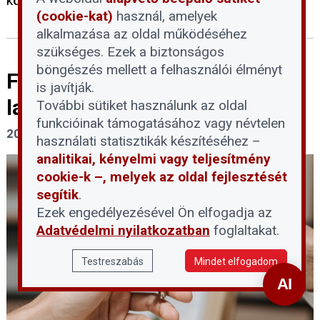
következtében egyre gyakoribbá válhatnak.
(cookie-kat)
használ, amelyek
alkalmazása az oldal működéséhez
szükséges. Ezek a biztonságos
böngészés mellett a felhasználói élményt
Fontos tudnivalókat közölt a
is javítják.
lakáskiadásról a NAV
További sütiket használunk az oldal
funkcióinak támogatásához vagy névtelen
2026. július 31.
használati statisztikák készítéséhez –
analitikai, kényelmi vagy teljesítmény
cookie-k –, melyek az oldal fejlesztését
segítik
.
Ezek engedélyezésével Ön elfogadja az
Adatvédelmi nyilatkozatban
foglaltakat.
Testreszabás
Mindet elfogadom