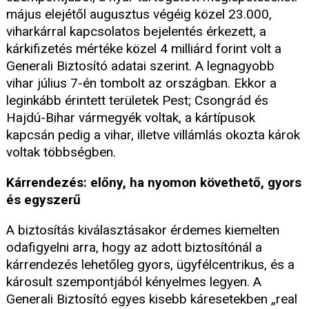
május elejétől augusztus végéig közel 23.000,
viharkárral kapcsolatos bejelentés érkezett, a
kárkifizetés mértéke közel 4 milliárd forint volt a
Generali Biztosító adatai szerint. A legnagyobb
vihar július 7-én tombolt az országban. Ekkor a
leginkább érintett területek Pest; Csongrád és
Hajdú-Bihar vármegyék voltak, a kártípusok
kapcsán pedig a vihar, illetve villámlás okozta károk
voltak többségben.
Kárrendezés: előny, ha nyomon követhető, gyors
és egyszerű
A biztosítás kiválasztásakor érdemes kiemelten
odafigyelni arra, hogy az adott biztosítónál a
kárrendezés lehetőleg gyors, ügyfélcentrikus, és a
károsult szempontjából kényelmes legyen. A
Generali Biztosító egyes kisebb káresetekben „real