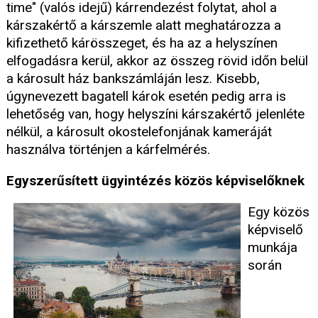
time" (valós idejű) kárrendezést folytat, ahol a
kárszakértő a kárszemle alatt meghatározza a
kifizethető kárösszeget, és ha az a helyszínen
elfogadásra kerül, akkor az összeg rövid időn belül
a károsult ház bankszámláján lesz. Kisebb,
úgynevezett bagatell károk esetén pedig arra is
lehetőség van, hogy helyszíni kárszakértő jelenléte
nélkül, a károsult okostelefonjának kameráját
használva történjen a kárfelmérés.
Egyszerűsített ügyintézés közös képviselőknek
Egy közös
képviselő
munkája
során