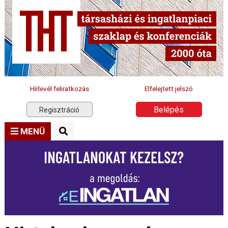
Hírlevél feliratkozás
Elfelejtett jelszó
Belépés
Regisztráció
MENÜ