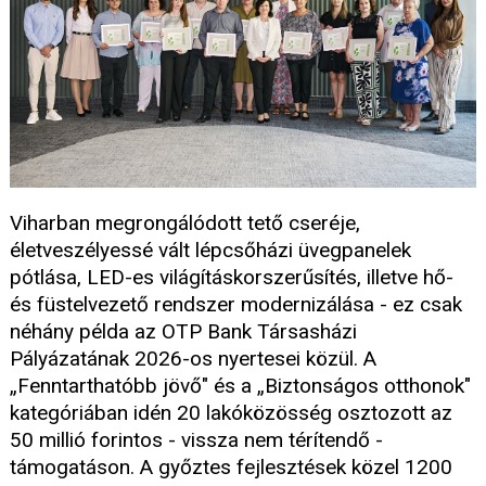
Viharban megrongálódott tető cseréje,
életveszélyessé vált lépcsőházi üvegpanelek
pótlása, LED-es világításkorszerűsítés, illetve hő-
és füstelvezető rendszer modernizálása - ez csak
néhány példa az OTP Bank Társasházi
Pályázatának 2026-os nyertesei közül. A
„Fenntarthatóbb jövő" és a „Biztonságos otthonok"
kategóriában idén 20 lakóközösség osztozott az
50 millió forintos - vissza nem térítendő -
támogatáson. A győztes fejlesztések közel 1200