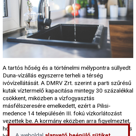
A tartós hőség és a történelmi mélypontra süllyedt
Duna-vízállás egyszerre terheli a térség
ivóvízellátását. A DMRV Zrt. szerint a parti szűrésű
kutak víztermelő kapacitása mintegy 30 százalékkal
csökkent, miközben a vízfogyasztás
másfélszeresére emelkedett, ezért a Pilisi-
medence 14 településén III. fokú vízkorlátozást
vezettek be. A kormány eközben arra figyelmeztet,
hogy a tartós vízhiányos időszakok a klímaváltozás
A weboldal
alapvető beépülő sütiket