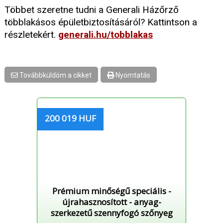
Többet szeretne tudni a Generali Házőrző
többlakásos épületbiztosításáról? Kattintson a
részletekért.
generali.hu/tobblakas
Továbbküldöm a cikket
Nyomtatás
200 019 HUF
Prémium minőségű speciális -
újrahasznosított - anyag-
szerkezetű szennyfogó szőnyeg