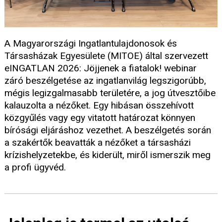
A Magyarországi Ingatlantulajdonosok és
Társasházak Egyesülete (MITOE) által szervezett
eINGATLAN 2026: Jöjjenek a fiatalok! webinar
záró beszélgetése az ingatlanvilág legszigorúbb,
mégis legizgalmasabb területére, a jog útvesztőibe
kalauzolta a nézőket. Egy hibásan összehívott
közgyűlés vagy egy vitatott határozat könnyen
bírósági eljáráshoz vezethet. A beszélgetés során
a szakértők beavatták a nézőket a társasházi
krízishelyzetekbe, és kiderült, miről ismerszik meg
a profi ügyvéd.