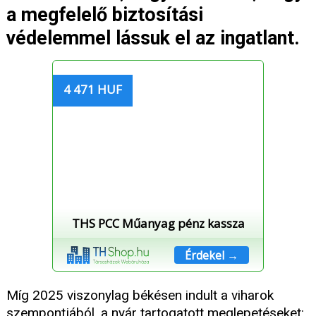
a megfelelő biztosítási
védelemmel lássuk el az ingatlant.
4 471 HUF
THS PCC Műanyag pénz kassza
Érdekel →
Míg 2025 viszonylag békésen indult a viharok
szempontjából, a nyár tartogatott meglepetéseket: