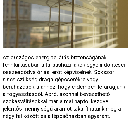
Az országos energiaellátás biztonságának
fenntartásában a társasházi lakók egyéni döntései
összeadódva óriási erőt képviselnek. Sokszor
nincs szükség drága gépcserékre vagy
beruházásokra ahhoz, hogy érdemben lefaragjunk
a fogyasztásból. Apró, azonnal bevezethető
szokásváltásokkal már a mai naptól kezdve
jelentős mennyiségű áramot takaríthatunk meg a
négy fal között és a lépcsőházban egyaránt.