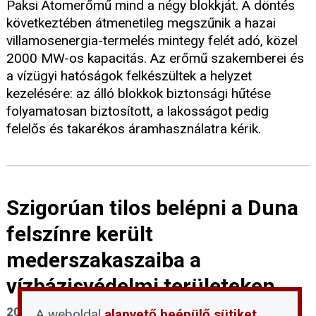
Paksi Atomerőmű mind a négy blokkját. A döntés
következtében átmenetileg megszűnik a hazai
villamosenergia-termelés mintegy felét adó, közel
2000 MW-os kapacitás. Az erőmű szakemberei és
a vízügyi hatóságok felkészültek a helyzet
kezelésére: az álló blokkok biztonsági hűtése
folyamatosan biztosított, a lakosságot pedig
felelős és takarékos áramhasználatra kérik.
Szigorúan tilos belépni a Duna
felszínre került
mederszakaszaiba a
vízbázisvédelmi területeken
2026. július 30.
A weboldal
alapvető beépülő sütiket