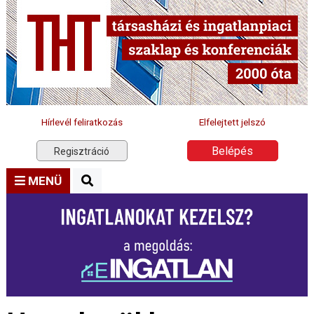
Hírlevél feliratkozás
Elfelejtett jelszó
Belépés
Regisztráció
MENÜ