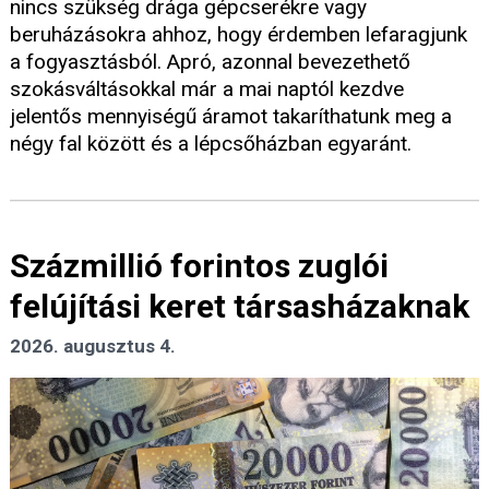
nincs szükség drága gépcserékre vagy
beruházásokra ahhoz, hogy érdemben lefaragjunk
a fogyasztásból. Apró, azonnal bevezethető
szokásváltásokkal már a mai naptól kezdve
jelentős mennyiségű áramot takaríthatunk meg a
négy fal között és a lépcsőházban egyaránt.
Százmillió forintos zuglói
felújítási keret társasházaknak
2026. augusztus 4.