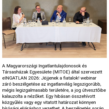
A Magyarországi Ingatlantulajdonosok és
Társasházak Egyesülete (MITOE) által szervezett
eINGATLAN 2026: Jöjjenek a fiatalok! webinar
záró beszélgetése az ingatlanvilág legszigorúbb,
mégis legizgalmasabb területére, a jog útvesztőibe
kalauzolta a nézőket. Egy hibásan összehívott
közgyűlés vagy egy vitatott határozat könnyen
bírósági eljáráshoz vezethet. A beszélgetés során