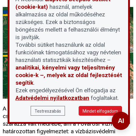
(cookie-kat)
használ, amelyek
alkalmazása az oldal működéséhez
szükséges. Ezek a biztonságos
böngészés mellett a felhasználói élményt
is javítják.
További sütiket használunk az oldal
funkcióinak támogatásához vagy névtelen
használati statisztikák készítéséhez –
analitikai, kényelmi vagy teljesítmény
cookie-k –, melyek az oldal fejlesztését
segítik
.
Ezek engedélyezésével Ön elfogadja az
Adatvédelmi nyilatkozatban
foglaltakat.
A rekordalacsony dunai vízállás idején sokan
Testreszabás
Mindet elfogadom
csábítónak találják, hogy besétáljanak a folyó
szárazzá vált medrébe, ám a Fővárosi Vízművek
határozottan figyelmeztet: a vízbázisvédelmi