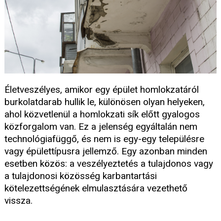
Életveszélyes, amikor egy épület homlokzatáról
burkolatdarab hullik le, különösen olyan helyeken,
ahol közvetlenül a homlokzati sík előtt gyalogos
közforgalom van. Ez a jelenség egyáltalán nem
technológiafüggő, és nem is egy-egy településre
vagy épülettípusra jellemző. Egy azonban minden
esetben közös: a veszélyeztetés a tulajdonos vagy
a tulajdonosi közösség karbantartási
kötelezettségének elmulasztására vezethető
vissza.