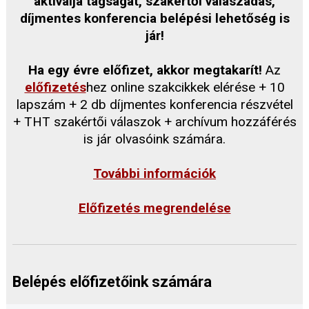
aktiválja tagságát, szakértői válaszadás,
díjmentes konferencia belépési lehetőség is
jár!
Ha egy évre előfizet, akkor megtakarít!
Az
előfizetés
hez online szakcikkek elérése + 10
lapszám + 2 db díjmentes konferencia részvétel
+ THT szakértői válaszok + archívum hozzáférés
is jár olvasóink számára.
További információk
Előfizetés megrendelése
Belépés előfizetőink számára