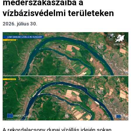
mederszakaszaiba a
vízbázisvédelmi területeken
2026. július 30.
A rekordalacsony dunai vízállás idején sokan