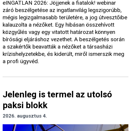
eINGATLAN 2026: Jöjjenek a fiatalok! webinar
záró beszélgetése az ingatlanvilág legszigorúbb,
mégis legizgalmasabb területére, a jog útvesztőibe
kalauzolta a nézőket. Egy hibásan összehívott
közgyűlés vagy egy vitatott határozat könnyen
bírósági eljáráshoz vezethet. A beszélgetés során
a szakértők beavatták a nézőket a társasházi
krízishelyzetekbe, és kiderült, miről ismerszik meg
a profi ügyvéd.
Jelenleg is termel az utolsó
paksi blokk
2026. augusztus 4.