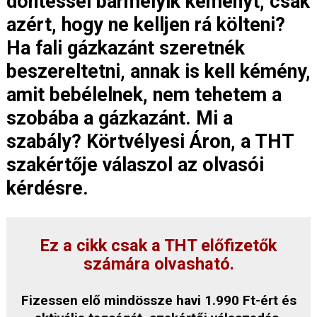
döntéssel bármelyik kéményt, csak
azért, hogy ne kelljen rá költeni?
Ha fali gázkazánt szeretnék
beszereltetni, annak is kell kémény,
amit bebélelnek, nem tehetem a
szobába a gázkazánt. Mi a
szabály? Körtvélyesi Áron, a THT
szakértője válaszol az olvasói
kérdésre.
Ez a cikk csak a THT előfizetők
számára olvasható.
Fizessen elő mindössze havi 1.990 Ft-ért és