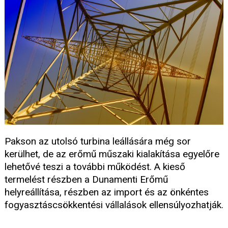
Pakson az utolsó turbina leállására még sor
kerülhet, de az erőmű műszaki kialakítása egyelőre
lehetővé teszi a további működést. A kieső
termelést részben a Dunamenti Erőmű
helyreállítása, részben az import és az önkéntes
fogyasztáscsökkentési vállalások ellensúlyozhatják.