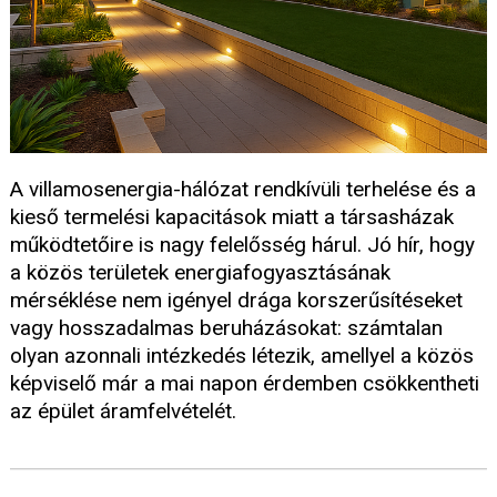
A villamosenergia-hálózat rendkívüli terhelése és a
kieső termelési kapacitások miatt a társasházak
működtetőire is nagy felelősség hárul. Jó hír, hogy
a közös területek energiafogyasztásának
mérséklése nem igényel drága korszerűsítéseket
vagy hosszadalmas beruházásokat: számtalan
olyan azonnali intézkedés létezik, amellyel a közös
képviselő már a mai napon érdemben csökkentheti
az épület áramfelvételét.