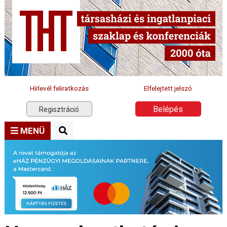
Hírlevél feliratkozás
Elfelejtett jelszó
Belépés
Regisztráció
MENÜ