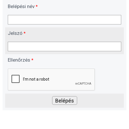
Belépési név
*
Jelszó
*
Ellenőrzés
*