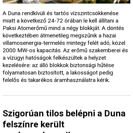
A Duna rendkívüli és tartós vízszintcsökkenése
miatt a következő 24-72 órában le kell állítani a
Paksi Atomerőmű mind a négy blokkját. A döntés
következtében átmenetileg megszűnik a hazai
villamosenergia-termelés mintegy felét adó, közel
2000 MW-os kapacitás. Az erőmű szakemberei és
a vízügyi hatóságok felkészültek a helyzet
kezelésére: az álló blokkok biztonsági hűtése
folyamatosan biztosított, a lakosságot pedig
felelős és takarékos áramhasználatra kérik.
Szigorúan tilos belépni a Duna
felszínre került