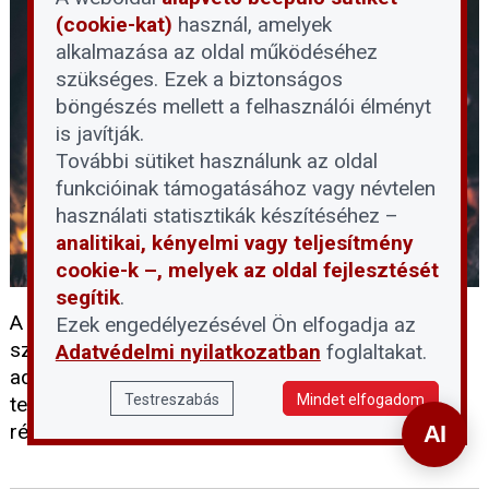
(cookie-kat)
használ, amelyek
alkalmazása az oldal működéséhez
szükséges. Ezek a biztonságos
böngészés mellett a felhasználói élményt
is javítják.
További sütiket használunk az oldal
funkcióinak támogatásához vagy névtelen
használati statisztikák készítéséhez –
analitikai, kényelmi vagy teljesítmény
cookie-k –, melyek az oldal fejlesztését
segítik
.
A kormány 2026 őszétől 27 százalékról 5
Ezek engedélyezésével Ön elfogadja az
százalékra csökkenti a tűzifa általános forgalmi
Adatvédelmi nyilatkozatban
foglaltakat.
adóját. Az intézkedés célja, hogy a részben vagy
Testreszabás
Mindet elfogadom
teljes egészében tűzifával fűtő háztartások is
részesüljenek a rezsitámogatási intézkedésekből.