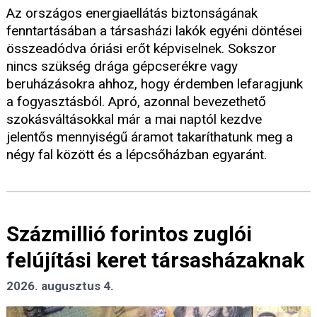
Az országos energiaellátás biztonságának
fenntartásában a társasházi lakók egyéni döntései
összeadódva óriási erőt képviselnek. Sokszor
nincs szükség drága gépcserékre vagy
beruházásokra ahhoz, hogy érdemben lefaragjunk
a fogyasztásból. Apró, azonnal bevezethető
szokásváltásokkal már a mai naptól kezdve
jelentős mennyiségű áramot takaríthatunk meg a
négy fal között és a lépcsőházban egyaránt.
Százmillió forintos zuglói
felújítási keret társasházaknak
2026. augusztus 4.