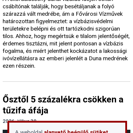
csábítónak találják, hogy besétáljanak a folyó
szárazzá vált medrébe, ám a Fővárosi Vízművek
határozottan figyelmeztet: a vízbázisvédelmi
területekre belépni és ott tartózkodni szigorúan
tilos. Ahhoz, hogy megértsük e tilalom jelentőségét,
érdemes tisztázni, mit jelent pontosan a vízbázis
fogalma, és miért jelenthet kockázatot a lakossági
ivóvízellátásra az emberi jelenlét a Duna medrének
ezen részein.
Ősztől 5 százalékra csökken a
tűzifa áfája
2026. július 30.
A weboldal
alapvető beépülő sütiket