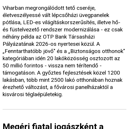
Viharban megrongálódott tető cseréje,
életveszélyessé vált lépcsőházi üvegpanelek
pótlása, LED-es világításkorszerűsítés, illetve hő-
és füstelvezető rendszer modernizálása - ez csak
néhány példa az OTP Bank Társasházi
Pályázatának 2026-os nyertesei közül. A
„Fenntarthatóbb jövő" és a „Biztonságos otthonok"
kategóriában idén 20 lakóközösség osztozott az
50 millió forintos - vissza nem térítendő -
támogatáson. A győztes fejlesztések közel 1200
lakásban, több mint 2500 lakó otthonában hoznak
érezhető változást, a fővárosi panelházaktól a
kisvárosi téglaépületekig.
Megéri fiatal jogászként a