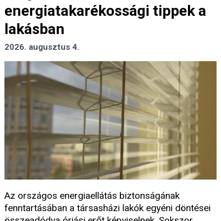
energiatakarékossági tippek a
lakásban
2026. augusztus 4.
Az országos energiaellátás biztonságának
fenntartásában a társasházi lakók egyéni döntései
összeadódva óriási erőt képviselnek. Sokszor