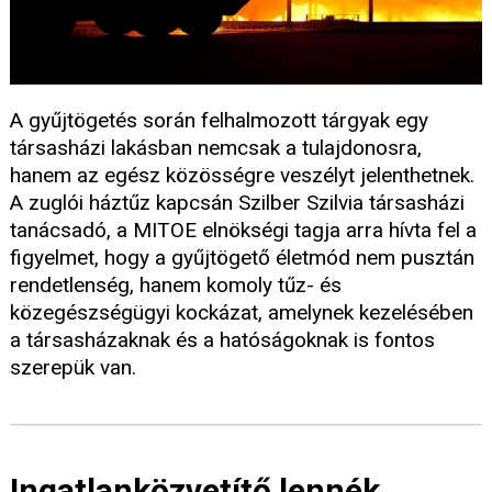
A gyűjtögetés során felhalmozott tárgyak egy
társasházi lakásban nemcsak a tulajdonosra,
hanem az egész közösségre veszélyt jelenthetnek.
A zuglói háztűz kapcsán Szilber Szilvia társasházi
tanácsadó, a MITOE elnökségi tagja arra hívta fel a
figyelmet, hogy a gyűjtögető életmód nem pusztán
rendetlenség, hanem komoly tűz- és
közegészségügyi kockázat, amelynek kezelésében
a társasházaknak és a hatóságoknak is fontos
szerepük van.
Ingatlanközvetítő lennék,