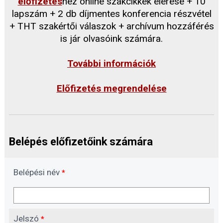
előfizetés
hez online szakcikkek elérése + 10
lapszám + 2 db díjmentes konferencia részvétel
+ THT szakértői válaszok + archívum hozzáférés
is jár olvasóink számára.
További információk
Előfizetés megrendelése
Belépés előfizetőink számára
Belépési név
*
Jelszó
*