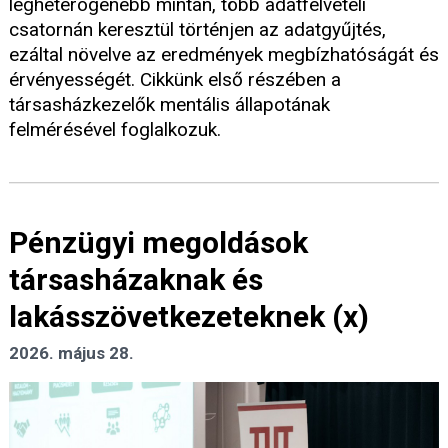
legheterogénebb mintán, több adatfelvételi
csatornán keresztül történjen az adatgyűjtés,
ezáltal növelve az eredmények megbízhatóságát és
érvényességét. Cikkünk első részében a
társasházkezelők mentális állapotának
felmérésével foglalkozuk.
Pénzügyi megoldások
társasházaknak és
lakásszövetkezeteknek (x)
2026. május 28.