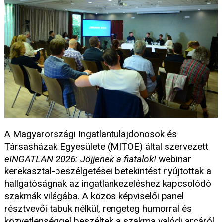
A Magyarországi Ingatlantulajdonosok és
Társasházak Egyesülete (MITOE) által szervezett
eINGATLAN 2026: Jöjjenek a fiatalok!
webinar
kerekasztal-beszélgetései betekintést nyújtottak a
hallgatóságnak az ingatlankezeléshez kapcsolódó
szakmák világába. A közös képviselői panel
résztvevői tabuk nélkül, rengeteg humorral és
közvetlenséggel beszéltek a szakma valódi arcáról.