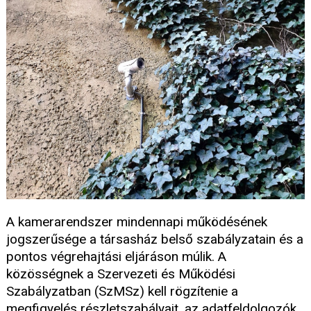
A kamerarendszer mindennapi működésének
jogszerűsége a társasház belső szabályzatain és a
pontos végrehajtási eljáráson múlik. A
közösségnek a Szervezeti és Működési
Szabályzatban (SzMSz) kell rögzítenie a
megfigyelés részletszabályait, az adatfeldolgozók