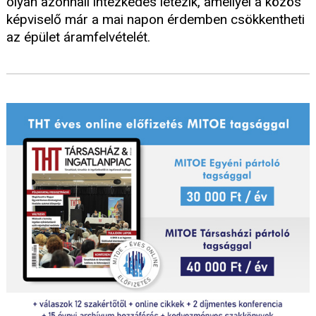
olyan azonnali intézkedés létezik, amellyel a közös
képviselő már a mai napon érdemben csökkentheti
az épület áramfelvételét.