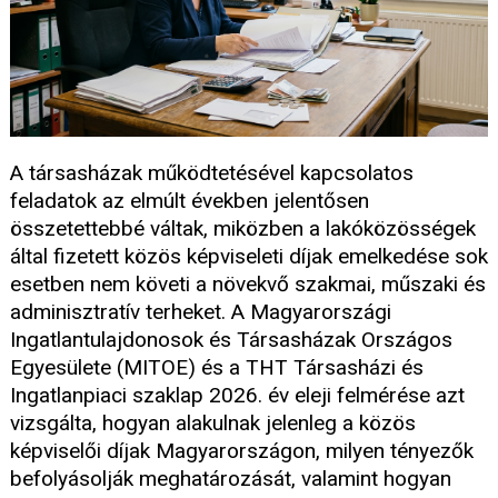
A társasházak működtetésével kapcsolatos
feladatok az elmúlt években jelentősen
összetettebbé váltak, miközben a lakóközösségek
által fizetett közös képviseleti díjak emelkedése sok
esetben nem követi a növekvő szakmai, műszaki és
adminisztratív terheket. A Magyarországi
Ingatlantulajdonosok és Társasházak Országos
Egyesülete (MITOE) és a THT Társasházi és
Ingatlanpiaci szaklap 2026. év eleji felmérése azt
vizsgálta, hogyan alakulnak jelenleg a közös
képviselői díjak Magyarországon, milyen tényezők
befolyásolják meghatározását, valamint hogyan