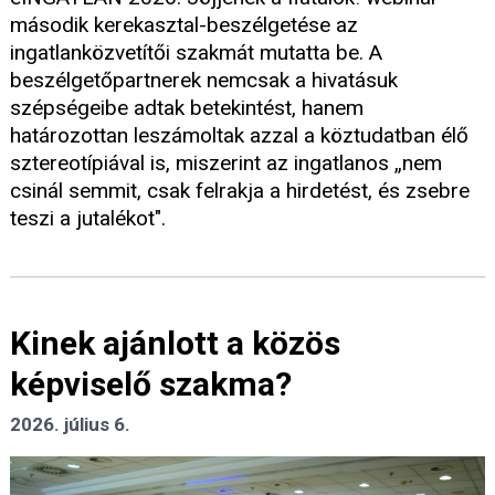
második kerekasztal-beszélgetése az
ingatlanközvetítői szakmát mutatta be. A
beszélgetőpartnerek nemcsak a hivatásuk
szépségeibe adtak betekintést, hanem
határozottan leszámoltak azzal a köztudatban élő
sztereotípiával is, miszerint az ingatlanos „nem
csinál semmit, csak felrakja a hirdetést, és zsebre
teszi a jutalékot".
Kinek ajánlott a közös
képviselő szakma?
2026. július 6.