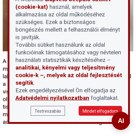
(cookie-kat)
használ, amelyek
alkalmazása az oldal működéséhez
szükséges. Ezek a biztonságos
böngészés mellett a felhasználói élményt
is javítják.
További sütiket használunk az oldal
funkcióinak támogatásához vagy névtelen
használati statisztikák készítéséhez –
A társasházi kamerarendszerek kiépítése és
analitikai, kényelmi vagy teljesítmény
működtetése szigorú szabályozáshoz kötött. A
cookie-k –, melyek az oldal fejlesztését
lakóközösségek gyakran szembesülnek tévhitekkel
segítik
.
a kamerák elhelyezhetőségét, illetve a felvételek
Ezek engedélyezésével Ön elfogadja az
visszanézésének jogosultságát illetően. Az alábbi
Adatvédelmi nyilatkozatban
foglaltakat.
olvasói kérdésre adott szakmai állásfoglalás
tisztázza a jogszerű telepítés feltételeit, a
Testreszabás
Mindet elfogadom
megfigyelhető területek határait, valamint az
adatkezelésre vonatkozó kötelezettségeket.