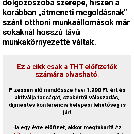
dolgozószoba szerepe, hiszen a
korábban „átmeneti megoldásnak"
szánt otthoni munkaállomások már
sokaknál hosszú távú
munkakörnyezetté váltak.
Ez a cikk csak a THT előfizetők
számára olvasható.
Fizessen elő mindössze havi 1.990 Ft-ért és
aktiválja tagságát, szakértői válaszadás,
díjmentes konferencia belépési lehetőség is
jár!
Ha egy évre előfizet, akkor megtakarít!
Az