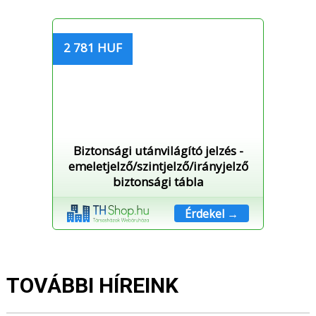
2 781 HUF
Biztonsági utánvilágító jelzés -
emeletjelző/szintjelző/irányjelző
biztonsági tábla
Érdekel →
TOVÁBBI HÍREINK