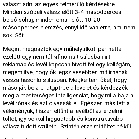
választ adni az egyes felmerülő kérdésekre.
Minden szóbeli válasz előtt 3-4 másodperces
belső sóhaj, minden email előtt 10-20
másodperces elemzés, ennyi idő van erre, ami nem
sok. Sőt.
Megint megosztok egy műhelytitkot: pár héttel
ezelőtt egy nem túl kifinomult stílusban irt
reklamációs levél kapcsán hívott fel egy kollégám,
megemlítve, hogy ők legszívesebben mit írnának
vissza hasonló stílusban. Megkértem őket, hogy
másolják be a chatgpt-be a levelet és kérdezzék
meg a mesterséges intelligenciát, hogy mi a baja a
levélírónak és azt olvassák el. Egészen más lett a
véleményük, hiszen eltűnt a levélből az érzelmi
töltet, így sokkal higgadtabb és konstruktívabb
válasz tudott születni. Szintén érzelmi töltet nélkül.