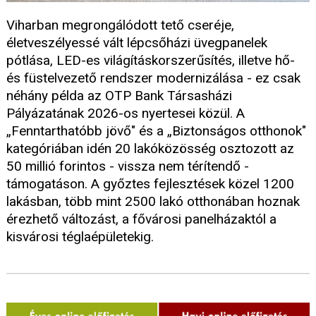
Viharban megrongálódott tető cseréje,
életveszélyessé vált lépcsőházi üvegpanelek
pótlása, LED-es világításkorszerűsítés, illetve hő-
és füstelvezető rendszer modernizálása - ez csak
néhány példa az OTP Bank Társasházi
Pályázatának 2026-os nyertesei közül. A
„Fenntarthatóbb jövő" és a „Biztonságos otthonok"
kategóriában idén 20 lakóközösség osztozott az
50 millió forintos - vissza nem térítendő -
támogatáson. A győztes fejlesztések közel 1200
lakásban, több mint 2500 lakó otthonában hoznak
érezhető változást, a fővárosi panelházaktól a
kisvárosi téglaépületekig.