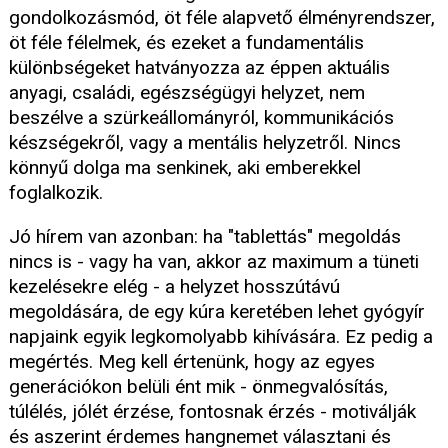
gondolkozásmód, öt féle alapvető élményrendszer,
öt féle félelmek, és ezeket a fundamentális
különbségeket hatványozza az éppen aktuális
anyagi, családi, egészségügyi helyzet, nem
beszélve a szürkeállományról, kommunikációs
készségekről, vagy a mentális helyzetről. Nincs
könnyű dolga ma senkinek, aki emberekkel
foglalkozik.
Jó hírem van azonban: ha "tablettás" megoldás
nincs is - vagy ha van, akkor az maximum a tüneti
kezelésekre elég - a helyzet hosszútávú
megoldására, de egy kúra keretében lehet gyógyír
napjaink egyik legkomolyabb kihívására. Ez pedig a
megértés. Meg kell értenünk, hogy az egyes
generációkon belüli ént mik - önmegvalósítás,
túlélés, jólét érzése, fontosnak érzés - motiválják
és aszerint érdemes hangnemet választani és