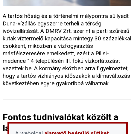
A tartós hőség és a történelmi mélypontra süllyedt
Duna-vízállás egyszerre terheli a térség
ivóvízellátását. A DMRV Zrt. szerint a parti szűrésű
kutak víztermelő kapacitása mintegy 30 százalékkal
csökkent, miközben a vízfogyasztás
másfélszeresére emelkedett, ezért a Pilisi-
medence 14 településén III. fokú vízkorlátozást
vezettek be. A kormány eközben arra figyelmeztet,
hogy a tartós vízhiányos időszakok a klímaváltozás
következtében egyre gyakoribbá válhatnak.
Fontos tudnivalókat közölt a
lakáskiadásról a NAV
A weboldal
alapvető beépülő sütiket