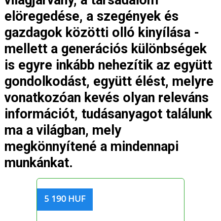
világjárvány, a társadalom
elöregedése, a szegények és
gazdagok közötti olló kinyílása -
mellett a generációs különbségek
is egyre inkább nehezítik az együtt
gondolkodást, együtt élést, melyre
vonatkozóan kevés olyan releváns
információt, tudásanyagot találunk
ma a világban, mely
megkönnyítené a mindennapi
munkánkat.
5 190 HUF