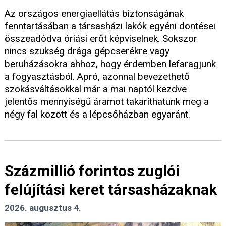
Az országos energiaellátás biztonságának
fenntartásában a társasházi lakók egyéni döntései
összeadódva óriási erőt képviselnek. Sokszor
nincs szükség drága gépcserékre vagy
beruházásokra ahhoz, hogy érdemben lefaragjunk
a fogyasztásból. Apró, azonnal bevezethető
szokásváltásokkal már a mai naptól kezdve
jelentős mennyiségű áramot takaríthatunk meg a
négy fal között és a lépcsőházban egyaránt.
Százmillió forintos zuglói
felújítási keret társasházaknak
2026. augusztus 4.