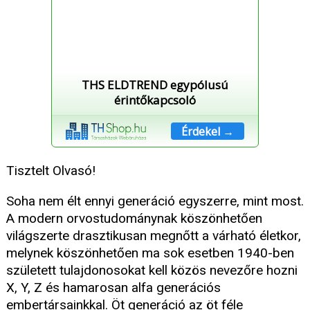
THS ELDTREND egypólusú
érintőkapcsoló
Érdekel →
Tisztelt Olvasó!
Soha nem élt ennyi generáció egyszerre, mint most.
A modern orvostudománynak köszönhetően
világszerte drasztikusan megnőtt a várható életkor,
melynek köszönhetően ma sok esetben 1940-ben
született tulajdonosokat kell közös nevezőre hozni
X, Y, Z és hamarosan alfa generációs
embertársainkkal. Öt generáció az öt féle