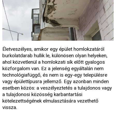
Életveszélyes, amikor egy épület homlokzatáról
burkolatdarab hullik le, különösen olyan helyeken,
ahol közvetlenül a homlokzati sík előtt gyalogos
közforgalom van. Ez a jelenség egyáltalán nem
technológiafüggő, és nem is egy-egy településre
vagy épülettípusra jellemző. Egy azonban minden
esetben közös: a veszélyeztetés a tulajdonos vagy
a tulajdonosi közösség karbantartási
kötelezettségének elmulasztására vezethető
vissza.