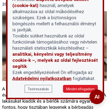
2026. július 31.
(cookie-kat)
használ, amelyek
alkalmazása az oldal működéséhez
szükséges. Ezek a biztonságos
böngészés mellett a felhasználói élményt
is javítják.
További sütiket használunk az oldal
funkcióinak támogatásához vagy névtelen
használati statisztikák készítéséhez –
analitikai, kényelmi vagy teljesítmény
cookie-k –, melyek az oldal fejlesztését
segítik
.
Ezek engedélyezésével Ön elfogadja az
Adatvédelmi nyilatkozatban
foglaltakat.
A felsőoktatási ponthatárok kihirdetésével minden
Testreszabás
Mindet elfogadom
évben jelentősen nő a kereslet az albérletek iránt. A
lakásukat kiadók és a bérlők számára egyaránt
fontos, hogy tisztában legyenek a bérbeadás