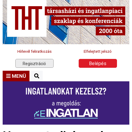
Hírlevél feliratkozás
Elfelejtett jelszó
Belépés
Regisztráció
MENÜ