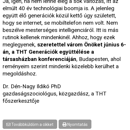
Ja, igen, ha nem lenne elég a sok változás, itt az
elmúlt 40 év technológiai boomja is. A jelenleg
együtt élő generációk közül kettő úgy született,
hogy se internet, se mobiltelefon nem volt. Nem
beszélve mesterséges intelligenciáról. Itt is más
rutinok kellenek mindenkinél. Ahhoz, hogy ezek
meglegyenek,
szeretettel várom Önöket június 6-
án, a THT Generációk együttélése a
társasházban konferenciáján
, Budapesten, ahol
reményeim szerint mindenki közelebb kerülhet a
megoldáshoz.
Dr. Dén-Nagy Ildikó PhD
gazdaságszociológus, közgazdász, a THT
főszerkesztője
Továbbküldöm a cikket
Nyomtatás