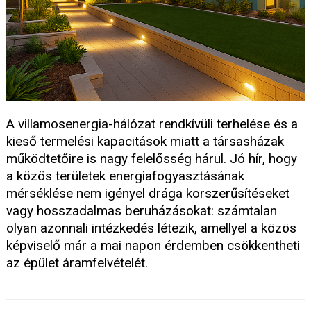
A villamosenergia-hálózat rendkívüli terhelése és a
kieső termelési kapacitások miatt a társasházak
működtetőire is nagy felelősség hárul. Jó hír, hogy
a közös területek energiafogyasztásának
mérséklése nem igényel drága korszerűsítéseket
vagy hosszadalmas beruházásokat: számtalan
olyan azonnali intézkedés létezik, amellyel a közös
képviselő már a mai napon érdemben csökkentheti
az épület áramfelvételét.