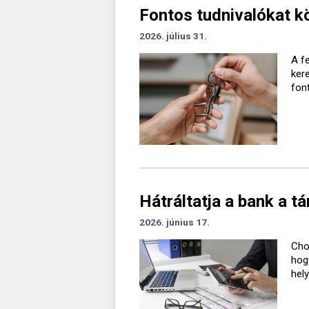
Fontos tudnivalókat k
2026. július 31.
A f
kere
fon
Hátráltatja a bank a 
2026. június 17.
Cho
hog
hel