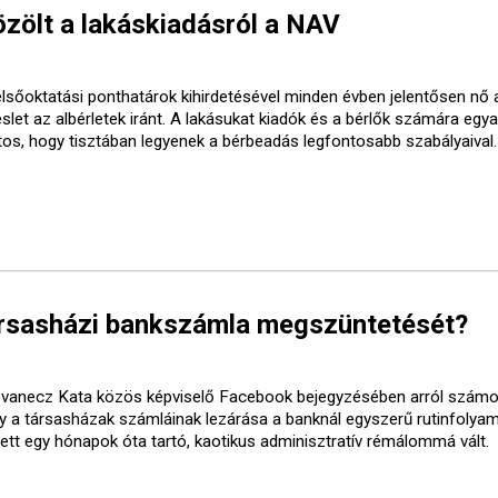
özölt a lakáskiadásról a NAV
elsőoktatási ponthatárok kihirdetésével minden évben jelentősen nő 
slet az albérletek iránt. A lakásukat kiadók és a bérlők számára egy
tos, hogy tisztában legyenek a bérbeadás legfontosabb szabályaival.
társasházi bankszámla megszüntetését?
vanecz Kata közös képviselő Facebook bejegyzésében arról számol
y a társasházak számláinak lezárása a banknál egyszerű rutinfolya
yett egy hónapok óta tartó, kaotikus adminisztratív rémálommá vált.