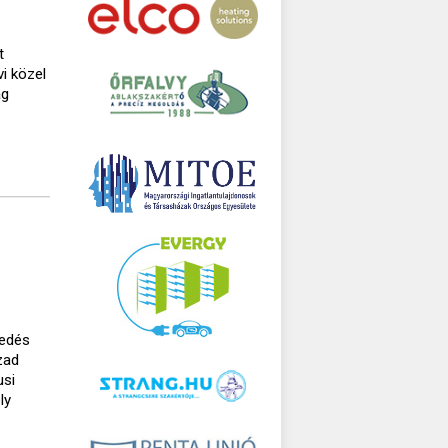
t
i közel
ág
kedés
zad
usi
ly