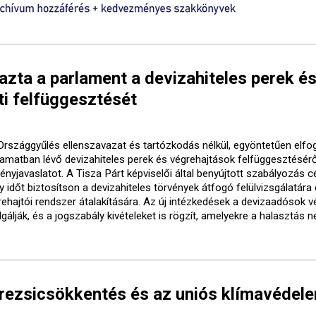
ta a parlament a devizahiteles perek é
i felfüggesztését
Országgyűlés ellenszavazat és tartózkodás nélkül, egyöntetűen elfo
yamatban lévő devizahiteles perek és végrehajtások felfüggesztésérő
ényjavaslatot. A Tisza Párt képviselői által benyújtott szabályozás cé
 időt biztosítson a devizahiteles törvények átfogó felülvizsgálatára
rehajtói rendszer átalakítására. Az új intézkedések a devizaadósok 
gálják, és a jogszabály kivételeket is rögzít, amelyekre a halasztás 
 rezsicsökkentés és az uniós klímavédel