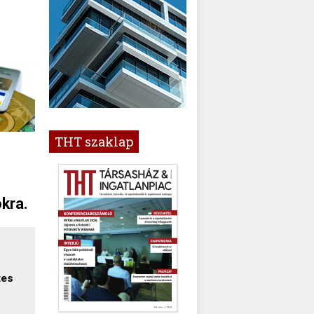
THT szaklap
kra.
tes