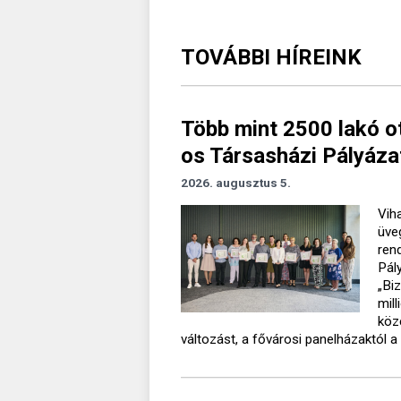
TOVÁBBI HÍREINK
Több mint 2500 lakó o
os Társasházi Pályáza
2026. augusztus 5.
Vih
üve
ren
Pál
„Bi
mil
köz
változást, a fővárosi panelházaktól a 