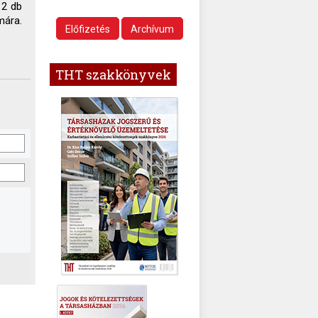
 2 db
mára.
Előfizetés
Archívum
THT szakkönyvek