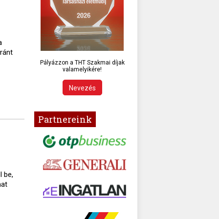
a
aránt
Pályázzon a THT Szakmai díjak
valamelyikére!
Nevezés
Partnereink
 be,
mat