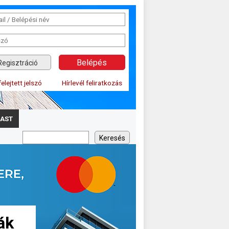
Regisztráció
felejtett jelszó
Hírlevél feliratkozás
AST
ák