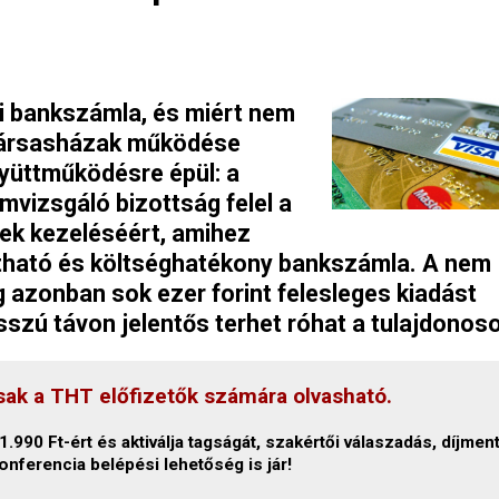
i bankszámla, és miért nem
 társasházak működése
yüttműködésre épül: a
mvizsgáló bizottság felel a
ek kezeléséért, amihez
átható és költséghatékony bankszámla. A nem
azonban sok ezer forint felesleges kiadást
szú távon jelentős terhet róhat a tulajdonoso
sak a THT előfizetők számára olvasható.
.990 Ft-ért és aktiválja tagságát, szakértői válaszadás, díjmen
onferencia belépési lehetőség is jár!