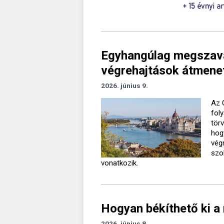
Egyhangúlag megszavaz
végrehajtások átmenet
2026. június 9.
Az 
fol
törv
hogy
vég
szol
vonatkozik.
Hogyan békíthető ki a
2026. június 8.