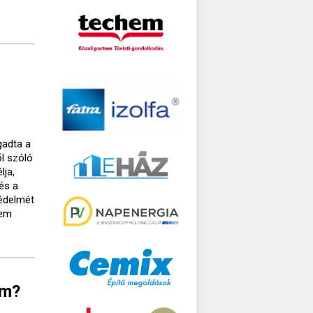
s
gadta a
l szóló
lja,
 és a
védelmét
nem
em?