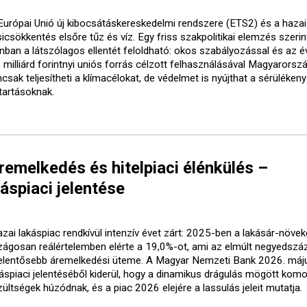
Európai Unió új kibocsátáskereskedelmi rendszere (ETS2) és a hazai
icsökkentés elsőre tűz és víz. Egy friss szakpolitikai elemzés szerin
nban a látszólagos ellentét feloldható: okos szabályozással és az év
 milliárd forintnyi uniós forrás célzott felhasználásával Magyarorsz
sak teljesítheti a klímacélokat, de védelmet is nyújthat a sérülékeny
tartásoknak.
emelkedés és hitelpiaci élénkülés –
spiaci jelentése
azai lakáspiac rendkívül intenzív évet zárt: 2025-ben a lakásár-növe
zágosan reálértelemben elérte a 19,0%-ot, ami az elmúlt negyedszá
jelentősebb áremelkedési üteme. A Magyar Nemzeti Bank 2026. máj
áspiaci jelentéséből kiderül, hogy a dinamikus drágulás mögött komo
ültségek húzódnak, és a piac 2026 elejére a lassulás jeleit mutatja.