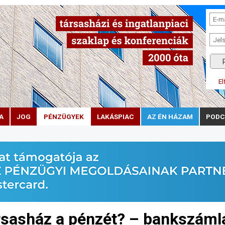
El
A
JOG
PÉNZÜGYEK
LAKÁSPIAC
AZ ÉN HÁZAM
PODC
rsasház a pénzét? – bankszáml