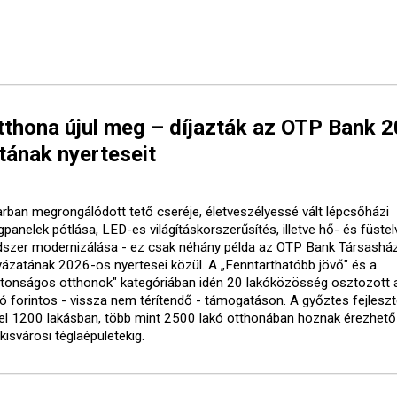
tthona újul meg – díjazták az OTP Bank 
tának nyerteseit
arban megrongálódott tető cseréje, életveszélyessé vált lépcsőházi
gpanelek pótlása, LED-es világításkorszerűsítés, illetve hő- és füste
dszer modernizálása - ez csak néhány példa az OTP Bank Társasház
yázatának 2026-os nyertesei közül. A „Fenntarthatóbb jövő" és a
ztonságos otthonok" kategóriában idén 20 lakóközösség osztozott 
lió forintos - vissza nem térítendő - támogatáson. A győztes fejlesz
el 1200 lakásban, több mint 2500 lakó otthonában hoznak érezhető
kisvárosi téglaépületekig.