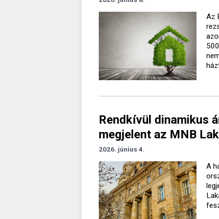
Az 
rezs
azo
500
nemc
ház
Rendkívül dinamikus ár
megjelent az MNB Laká
2026. június 4.
A h
ors
leg
Lak
fesz