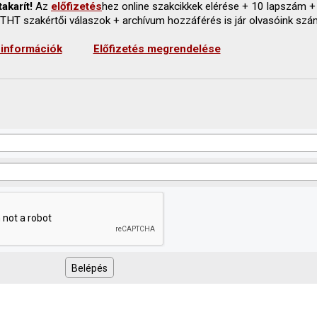
akarít!
Az
előfizetés
hez online szakcikkek elérése + 10 lapszám +
 THT szakértői válaszok + archívum hozzáférés is jár olvasóink szá
 információk
Előfizetés megrendelése