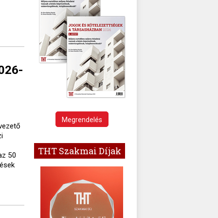
2026-
Megrendelés
lvezető
i
THT Szakmai Díjak
az 50
tések