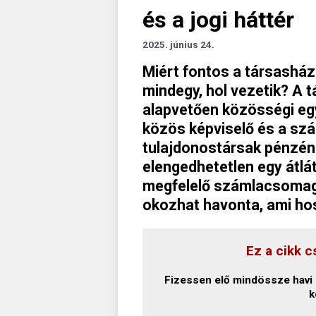
és a jogi háttér
2025. június 24.
Miért fontos a társasház
mindegy, hol vezetik? A
alapvetően közösségi eg
közös képviselő és a szá
tulajdonostársak pénzén
elengedhetetlen egy átl
megfelelő számlacsomag 
okozhat havonta, ami hos
Ez a cikk c
Fizessen elő mindössze havi 1
k