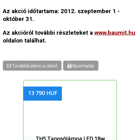
Az akció időtartama: 2012. szeptember 1 -
október 31.
Az akcióról további részleteket a
www.baumit.hu
oldalon találhat.
Továbbküldöm a cikket
Nyomtatás
13 790 HUF
THS Taposólámpa LED 18w