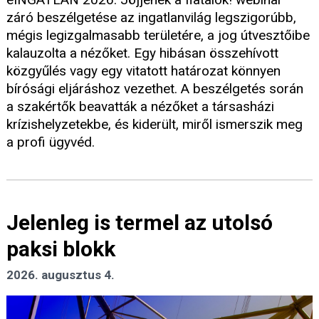
záró beszélgetése az ingatlanvilág legszigorúbb,
mégis legizgalmasabb területére, a jog útvesztőibe
kalauzolta a nézőket. Egy hibásan összehívott
közgyűlés vagy egy vitatott határozat könnyen
bírósági eljáráshoz vezethet. A beszélgetés során
a szakértők beavatták a nézőket a társasházi
krízishelyzetekbe, és kiderült, miről ismerszik meg
a profi ügyvéd.
Jelenleg is termel az utolsó
paksi blokk
2026. augusztus 4.