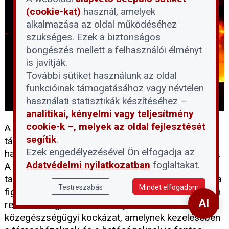
(cookie-kat)
használ, amelyek
alkalmazása az oldal működéséhez
szükséges. Ezek a biztonságos
böngészés mellett a felhasználói élményt
is javítják.
További sütiket használunk az oldal
funkcióinak támogatásához vagy névtelen
használati statisztikák készítéséhez –
analitikai, kényelmi vagy teljesítmény
cookie-k –, melyek az oldal fejlesztését
A gyűjtögetés során felhalmozott tárgyak egy
segítik
.
társasházi lakásban nemcsak a tulajdonosra,
Ezek engedélyezésével Ön elfogadja az
hanem az egész közösségre veszélyt jelenthetnek.
Adatvédelmi nyilatkozatban
foglaltakat.
A zuglói háztűz kapcsán Szilber Szilvia társasházi
tanácsadó, a MITOE elnökségi tagja arra hívta fel a
Testreszabás
Mindet elfogadom
figyelmet, hogy a gyűjtögető életmód nem pusztán
rendetlenség, hanem komoly tűz- és
közegészségügyi kockázat, amelynek kezelésében