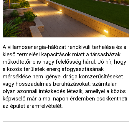
A villamosenergia-hálózat rendkívüli terhelése és a
kieső termelési kapacitások miatt a társasházak
működtetőire is nagy felelősség hárul. Jó hír, hogy
a közös területek energiafogyasztásának
mérséklése nem igényel drága korszerűsítéseket
vagy hosszadalmas beruházásokat: számtalan
olyan azonnali intézkedés létezik, amellyel a közös
képviselő már a mai napon érdemben csökkentheti
az épület áramfelvételét.