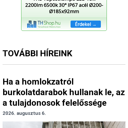
2200lm 6500k 30° IP67 acél Ø200-
Ø185x92mm
Érdekel →
TOVÁBBI HÍREINK
Ha a homlokzatról
burkolatdarabok hullanak le, az
a tulajdonosok felelőssége
2026. augusztus 6.