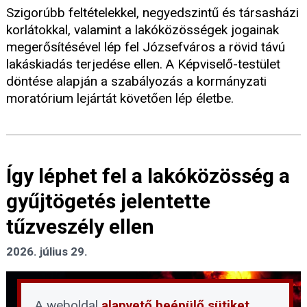
Szigorúbb feltételekkel, negyedszintű és társasházi
korlátokkal, valamint a lakóközösségek jogainak
megerősítésével lép fel Józsefváros a rövid távú
lakáskiadás terjedése ellen. A Képviselő-testület
döntése alapján a szabályozás a kormányzati
moratórium lejártát követően lép életbe.
Így léphet fel a lakóközösség a
gyűjtögetés jelentette
tűzveszély ellen
2026. július 29.
A weboldal
alapvető beépülő sütiket