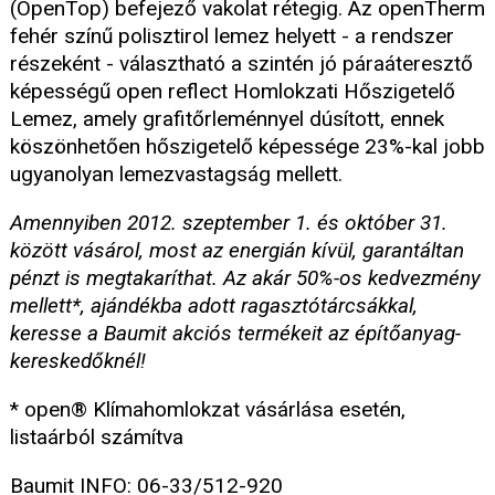
(OpenTop) befejező vakolat rétegig. Az openTherm
fehér színű polisztirol lemez helyett - a rendszer
részeként - választható a szintén jó páraáteresztő
képességű open reflect Homlokzati Hőszigetelő
Lemez, amely grafitőrleménnyel dúsított, ennek
köszönhetően hőszigetelő képessége 23%-kal jobb
ugyanolyan lemezvastagság mellett.
Amennyiben 2012. szeptember 1. és október 31.
között vásárol, most az energián kívül, garantáltan
pénzt is megtakaríthat. Az akár 50%-os kedvezmény
mellett*, ajándékba adott ragasztótárcsákkal,
keresse a Baumit akciós termékeit az építőanyag-
kereskedőknél!
* open® Klímahomlokzat vásárlása esetén,
listaárból számítva
Baumit INFO: 06-33/512-920