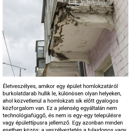
Életveszélyes, amikor egy épület homlokzatáról
burkolatdarab hullik le, különösen olyan helyeken,
ahol közvetlenül a homlokzati sík előtt gyalogos
közforgalom van. Ez a jelenség egyáltalán nem
technológiafüggő, és nem is egy-egy településre
vagy épülettípusra jellemző. Egy azonban minden
esetben közös: a veszélyeztetés a tulajdonos vagy