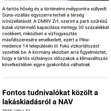
A tartós hőség és a történelmi mélypontra süllyedt
Duna-vízállás egyszerre terheli a térség
ivóvízellátását. A DMRV Zrt. szerint a parti szűrésű
kutak víztermelő kapacitása mintegy 30 százalékkal
csökkent, miközben a vízfogyasztás
másfélszeresére emelkedett, ezért a Pilisi-
medence 14 településén III. fokú vízkorlátozást
vezettek be. A kormány eközben arra figyelmeztet,
hogy a tartós vízhiányos időszakok a klímaváltozás
következtében egyre gyakoribbá válhatnak.
Fontos tudnivalókat közölt a
lakáskiadásról a NAV
2026. július 31.