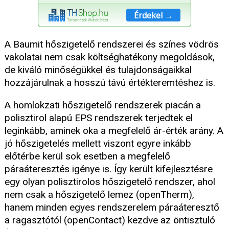
Érdekel →
A Baumit hőszigetelő rendszerei és színes vödrös
vakolatai nem csak költséghatékony megoldások,
de kiváló minőségükkel és tulajdonságaikkal
hozzájárulnak a hosszú távú értékteremtéshez is.
A homlokzati hőszigetelő rendszerek piacán a
polisztirol alapú EPS rendszerek terjedtek el
leginkább, aminek oka a megfelelő ár-érték arány. A
jó hőszigetelés mellett viszont egyre inkább
előtérbe kerül sok esetben a megfelelő
páraáteresztés igénye is. Így került kifejlesztésre
egy olyan polisztirolos hőszigetelő rendszer, ahol
nem csak a hőszigetelő lemez (openTherm),
hanem minden egyes rendszerelem páraáteresztő
a ragasztótól (openContact) kezdve az öntisztuló