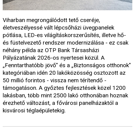
Viharban megrongálódott tető cseréje,
életveszélyessé vált lépcsőházi üvegpanelek
pótlása, LED-es világításkorszerűsítés, illetve hő-
és füstelvezető rendszer modernizálása - ez csak
néhány példa az OTP Bank Társasházi
Pályázatának 2026-os nyertesei közül. A
„Fenntarthatóbb jövő" és a „Biztonságos otthonok"
kategóriában idén 20 lakóközösség osztozott az
50 millió forintos - vissza nem térítendő -
támogatáson. A győztes fejlesztések közel 1200
lakásban, több mint 2500 lakó otthonában hoznak
érezhető változást, a fővárosi panelházaktól a
kisvárosi téglaépületekig.