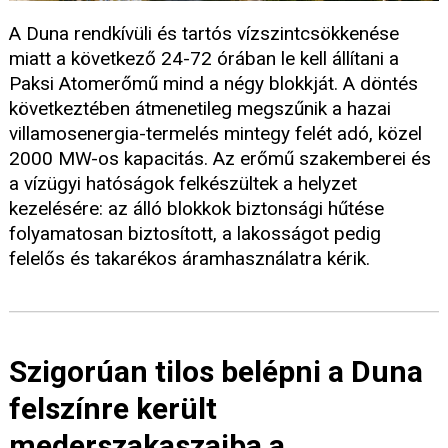
A Duna rendkívüli és tartós vízszintcsökkenése
miatt a következő 24-72 órában le kell állítani a
Paksi Atomerőmű mind a négy blokkját. A döntés
következtében átmenetileg megszűnik a hazai
villamosenergia-termelés mintegy felét adó, közel
2000 MW-os kapacitás. Az erőmű szakemberei és
a vízügyi hatóságok felkészültek a helyzet
kezelésére: az álló blokkok biztonsági hűtése
folyamatosan biztosított, a lakosságot pedig
felelős és takarékos áramhasználatra kérik.
Szigorúan tilos belépni a Duna
felszínre került
mederszakaszaiba a