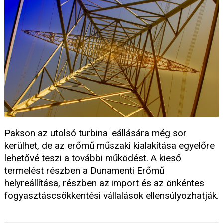
Pakson az utolsó turbina leállására még sor
kerülhet, de az erőmű műszaki kialakítása egyelőre
lehetővé teszi a további működést. A kieső
termelést részben a Dunamenti Erőmű
helyreállítása, részben az import és az önkéntes
fogyasztáscsökkentési vállalások ellensúlyozhatják.