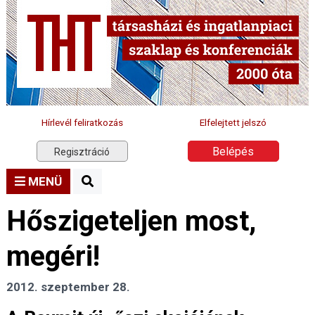
Hírlevél feliratkozás
Elfelejtett jelszó
Belépés
Regisztráció
MENÜ
Hőszigeteljen most,
megéri!
2012. szeptember 28.