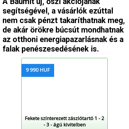
A Baumit új, őszi akciójának
segítségével, a vásárlók ezúttal
nem csak pénzt takaríthatnak meg,
de akár örökre búcsút mondhatnak
az otthoni energiapazarlásnak és a
falak penészesedésének is.
9 990 HUF
Fekete színterezett zászlótartó 1 - 2
- 3 - ágú kivitelben