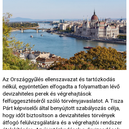
Az Országgyűlés ellenszavazat és tartózkodás
nélkül, egyöntetűen elfogadta a folyamatban lévő
devizahiteles perek és végrehajtások
felfüggesztéséről szóló törvényjavaslatot. A Tisza
Párt képviselői által benyújtott szabályozás célja,
hogy időt biztosítson a devizahiteles törvények
átfogó felülvizsgálatára és a végrehajtói rendszer