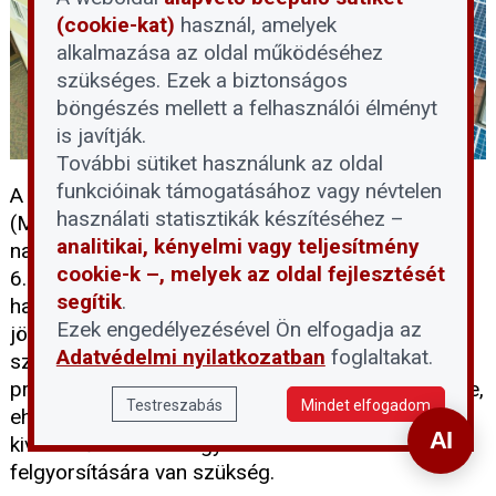
(cookie-kat)
használ, amelyek
alkalmazása az oldal működéséhez
szükséges. Ezek a biztonságos
böngészés mellett a felhasználói élményt
is javítják.
További sütiket használunk az oldal
funkcióinak támogatásához vagy névtelen
A Magyar Napelem Napkollektor Szövetség
használati statisztikák készítéséhez –
(MNNSZ) arra figyelmeztet, hogy a lakossági
analitikai, kényelmi vagy teljesítmény
napelemes rendszerek támogatását célzó RRF-
cookie-k –, melyek az oldal fejlesztését
6.2.1-2021 jelű pályázat 2026. június 15-i
segítik
.
határidejének közeledtével több ezer alacsony
Ezek engedélyezésével Ön elfogadja az
jövedelmű család beruházása maradhat félbe. A
Adatvédelmi nyilatkozatban
foglaltakat.
szövetség álláspontja szerint a megakadt
projektek túlnyomó része még megmenthető lenne,
Testreszabás
Mindet elfogadom
ehhez azonban a döntéshozók részéről a
kivitelezőváltások felgyorsítására és a kifizetések
felgyorsítására van szükség.