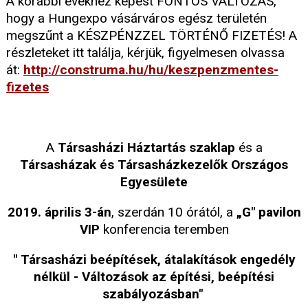
A korábbi évekhez képest FONTOS VÁLTOZÁS,
hogy a Hungexpo vásárváros egész területén
megszűnt a KÉSZPÉNZZEL TÖRTÉNŐ FIZETÉS! A
részleteket itt találja, kérjük, figyelmesen olvassa
át:
http://construma.hu/hu/keszpenzmentes-
fizetes
A
Társasházi Háztartás szaklap
és a
Társasházak és Társasházkezelők Országos
Egyesülete
2019. április 3-án
, szerdán 10 órától, a
„G" pavilon
VIP
konferencia teremben
"
Társasházi beépítések, átalakítások engedély
nélkül - Változások az építési, beépítési
szabályozásban"