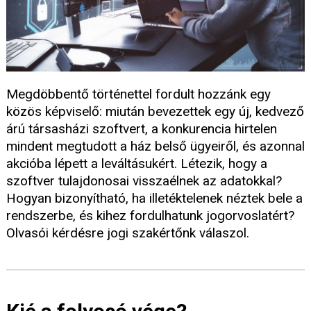
Megdöbbentő történettel fordult hozzánk egy
közös képviselő: miután bevezettek egy új, kedvező
árú társasházi szoftvert, a konkurencia hirtelen
mindent megtudott a ház belső ügyeiről, és azonnal
akcióba lépett a leváltásukért. Létezik, hogy a
szoftver tulajdonosai visszaélnek az adatokkal?
Hogyan bizonyítható, ha illetéktelenek néztek bele a
rendszerbe, és kihez fordulhatunk jogorvoslatért?
Olvasói kérdésre jogi szakértőnk válaszol.