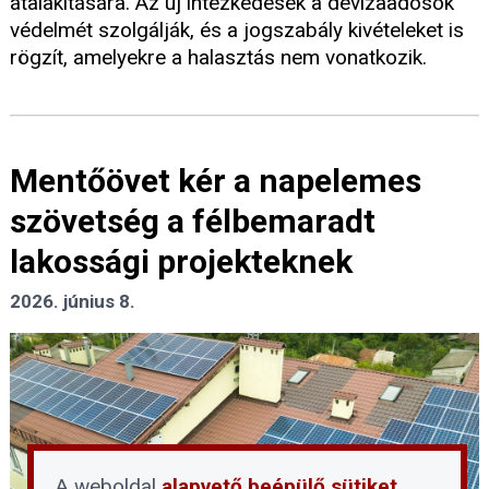
átalakítására. Az új intézkedések a devizaadósok
védelmét szolgálják, és a jogszabály kivételeket is
rögzít, amelyekre a halasztás nem vonatkozik.
Mentőövet kér a napelemes
szövetség a félbemaradt
lakossági projekteknek
2026. június 8.
A weboldal
alapvető beépülő sütiket