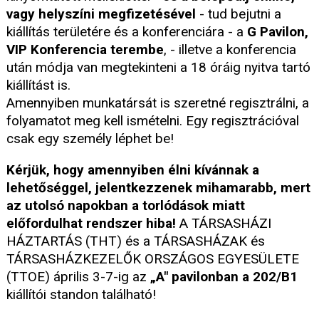
vagy helyszíni megfizetésével
- tud bejutni a
kiállítás területére és a konferenciára - a
G Pavilon,
VIP Konferencia terembe
, - illetve a konferencia
után módja van megtekinteni a 18 óráig nyitva tartó
kiállítást is.
Amennyiben munkatársát is szeretné regisztrálni, a
folyamatot meg kell ismételni. Egy regisztrációval
csak egy személy léphet be!
Kérjük, hogy amennyiben élni kívánnak a
lehetőséggel, jelentkezzenek mihamarabb, mert
az utolsó napokban a torlódások miatt
előfordulhat rendszer hiba!
A TÁRSASHÁZI
HÁZTARTÁS (THT) és a TÁRSASHÁZAK és
TÁRSASHÁZKEZELŐK ORSZÁGOS EGYESÜLETE
(TTOE) április 3-7-ig az
„A" pavilonban a 202/B1
kiállítói standon található!