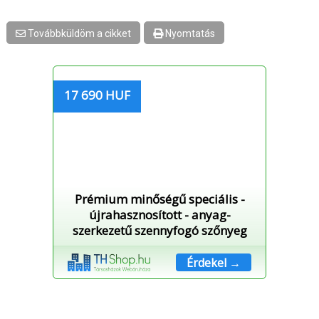
Továbbküldöm a cikket
Nyomtatás
17 690 HUF
Prémium minőségű speciális -
újrahasznosított - anyag-
szerkezetű szennyfogó szőnyeg
Érdekel →