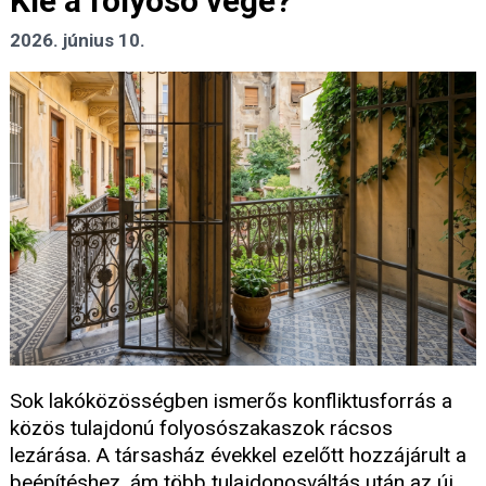
Kié a folyosó vége?
2026. június 10.
Sok lakóközösségben ismerős konfliktusforrás a
közös tulajdonú folyosószakaszok rácsos
lezárása. A társasház évekkel ezelőtt hozzájárult a
beépítéshez, ám több tulajdonosváltás után az új