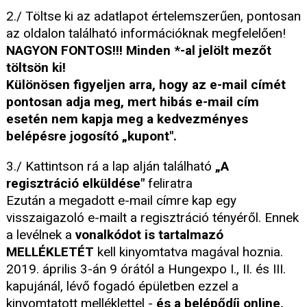
2./ Töltse ki az adatlapot értelemszerűen, pontosan
az oldalon található információknak megfelelően!
NAGYON FONTOS!!! Minden *-al jelölt mezőt
töltsön ki!
Különösen figyeljen arra, hogy az e-mail címét
pontosan adja meg, mert hibás e-mail cím
esetén nem kapja meg a kedvezményes
belépésre jogosító „kupont".
3./ Kattintson rá a lap alján található
„A
regisztráció elküldése"
feliratra
Ezután a megadott e-mail címre kap egy
visszaigazoló e-mailt a regisztráció tényéről. Ennek
a levélnek a
vonalkódot is tartalmazó
MELLÉKLETÉT
kell kinyomtatva magával hoznia.
2019. április 3-án 9 órától a Hungexpo I., II. és III.
kapujánál, lévő fogadó épületben ezzel a
kinyomtatott melléklettel -
és a belépődíj online,