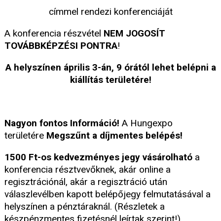
címmel rendezi konferenciáját
A konferencia részvétel
NEM JOGOSÍT
TOVÁBBKÉPZÉSI PONTRA
!
A helyszínen április 3-án, 9 órától lehet belépni a
kiállítás területére!
Nagyon fontos Információ!
A Hungexpo
területére
Megszűnt a díjmentes belépés!
1500 Ft-os kedvezményes jegy vásárolható
a
konferencia résztvevőknek, akár online a
regisztrációnál, akár a regisztráció után
válaszlevélben kapott belépőjegy felmutatásával a
helyszínen a pénztáraknál. (Részletek a
készpénzmentes fizetésnél leírtak szerint!)