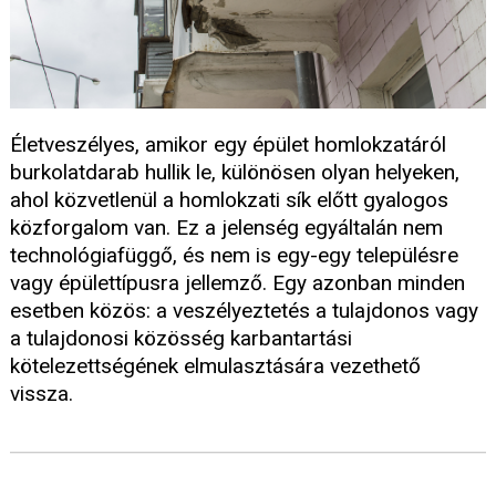
Életveszélyes, amikor egy épület homlokzatáról
burkolatdarab hullik le, különösen olyan helyeken,
ahol közvetlenül a homlokzati sík előtt gyalogos
közforgalom van. Ez a jelenség egyáltalán nem
technológiafüggő, és nem is egy-egy településre
vagy épülettípusra jellemző. Egy azonban minden
esetben közös: a veszélyeztetés a tulajdonos vagy
a tulajdonosi közösség karbantartási
kötelezettségének elmulasztására vezethető
vissza.