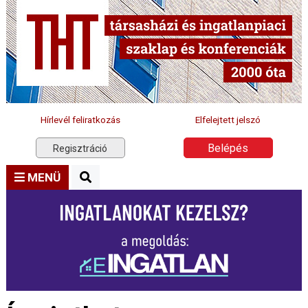
Hírlevél feliratkozás
Elfelejtett jelszó
Belépés
Regisztráció
MENÜ