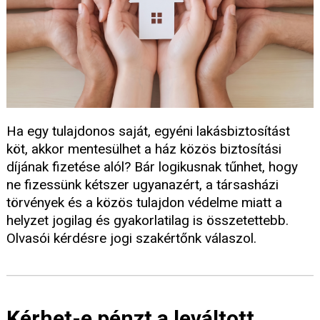
Ha egy tulajdonos saját, egyéni lakásbiztosítást
köt, akkor mentesülhet a ház közös biztosítási
díjának fizetése alól? Bár logikusnak tűnhet, hogy
ne fizessünk kétszer ugyanazért, a társasházi
törvények és a közös tulajdon védelme miatt a
helyzet jogilag és gyakorlatilag is összetettebb.
Olvasói kérdésre jogi szakértőnk válaszol.
Kérhet-e pénzt a leváltott