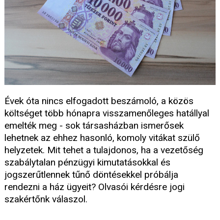
Évek óta nincs elfogadott beszámoló, a közös
költséget több hónapra visszamenőleges hatállyal
emelték meg - sok társasházban ismerősek
lehetnek az ehhez hasonló, komoly vitákat szülő
helyzetek. Mit tehet a tulajdonos, ha a vezetőség
szabálytalan pénzügyi kimutatásokkal és
jogszerűtlennek tűnő döntésekkel próbálja
rendezni a ház ügyeit? Olvasói kérdésre jogi
szakértőnk válaszol.