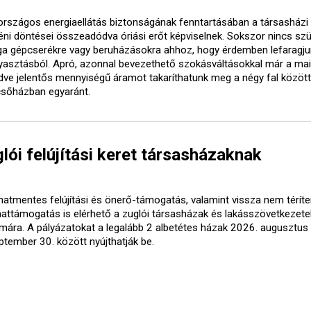
országos energiaellátás biztonságának fenntartásában a társasházi 
éni döntései összeadódva óriási erőt képviselnek. Sokszor nincs sz
ga gépcserékre vagy beruházásokra ahhoz, hogy érdemben lefaragju
yasztásból. Apró, azonnal bevezethető szokásváltásokkal már a mai
dve jelentős mennyiségű áramot takaríthatunk meg a négy fal között
csőházban egyaránt.
glói felújítási keret társasházaknak
atmentes felújítási és önerő-támogatás, valamint vissza nem térít
attámogatás is elérhető a zuglói társasházak és lakásszövetkezete
mára. A pályázatokat a legalább 2 albetétes házak 2026. augusztus 
ptember 30. között nyújthatják be.