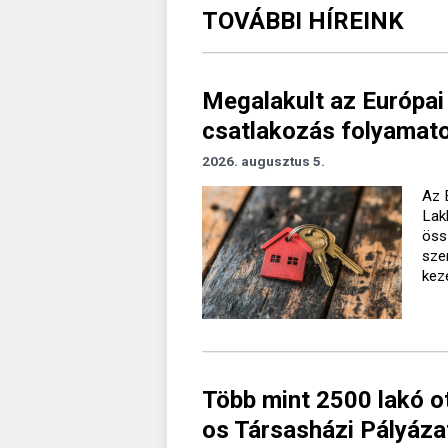
TOVÁBBI HÍREINK
Megalakult az Európai
csatlakozás folyamato
2026. augusztus 5.
Az 
Lak
öss
sze
kez
Több mint 2500 lakó o
os Társasházi Pályáza