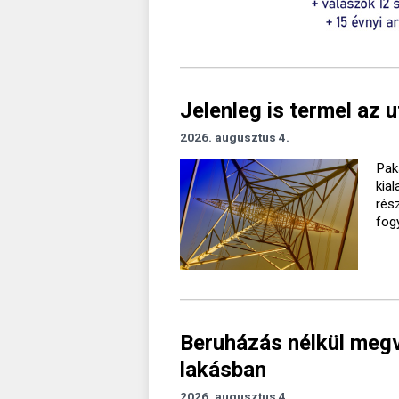
Jelenleg is termel az 
2026. augusztus 4.
Pak
kia
rés
fog
Beruházás nélkül megv
lakásban
2026. augusztus 4.