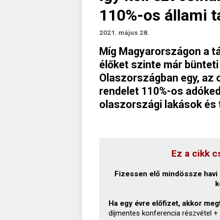
110%-os állami 
2021. május 28.
Míg Magyarországon a t
élőket szinte már bünteti
Olaszországban egy, az o
rendelet 110%-os adóked
olaszországi lakások és 
Ez a cikk c
Fizessen elő mindössze havi 1
k
Ha egy évre előfizet, akkor megt
díjmentes konferencia részvétel +