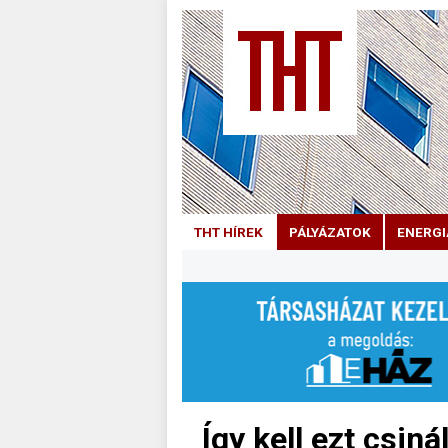
THT HÍREK
PÁLYÁZATOK
ENERGI
Így kell ezt csiná