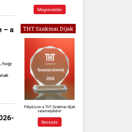
Megrendelés
THT Szakmai Díjak
e – a
, hogy
áinak
Pályázzon a THT Szakmai díjak
valamelyikére!
2026-
Nevezés