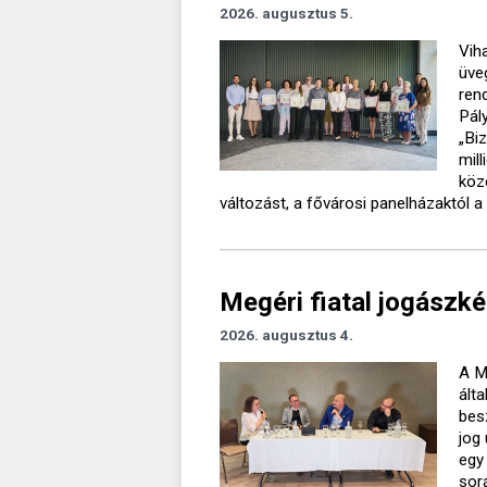
2026. augusztus 5.
Vih
üve
ren
Pál
„Bi
mil
köz
változást, a fővárosi panelházaktól a 
Megéri fiatal jogászké
2026. augusztus 4.
A M
ált
bes
jog
egy
sor