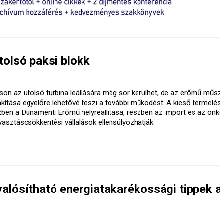
utolsó paksi blokk
son az utolsó turbina leállására még sor kerülhet, de az erőmű műs
lakítása egyelőre lehetővé teszi a további működést. A kieső termelé
zben a Dunamenti Erőmű helyreállítása, részben az import és az ön
yasztáscsökkentési vállalások ellensúlyozhatják.
alósítható energiatakarékossági tippek 