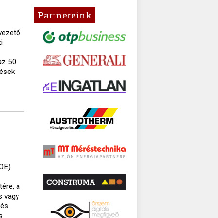
Partnereink
lvezető
i
az 50
tések
TOE)
tére, a
s vagy
tés
s