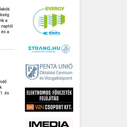
lakók
ükség
nk a
 naptól
 és a
endő
k
1. és