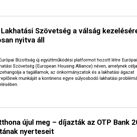
 Lakhatási Szövetség a válság kezelésér
san nyitva áll
Európai Bizottság új együttműködési platformot hozott létre Európai
hatási Szövetség (European Housing Alliance) néven, amelynek célja
zehangolja a tagállamok, az önkormányzatok és a lakhatási ágazat
replőinek munkáját a kontinens egyre súlyosbodó lakhatási problém
elésében.
tthona újul meg – díjazták az OTP Bank 
tának nyerteseit