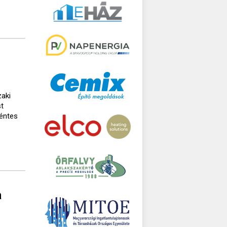
zaki
st
kéntes
a