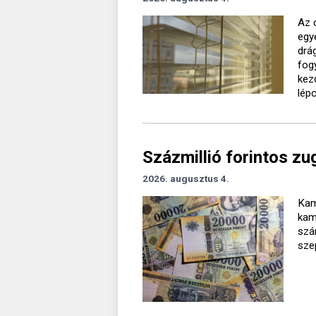
Az 
egy
drá
fog
kez
lép
Százmillió forintos zu
2026. augusztus 4.
Kam
kam
szá
sze