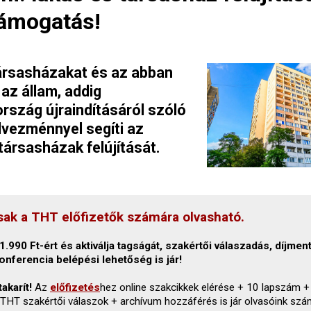
támogatás!
ársasházakat és az abban
 az állam, addig
rszág újraindításáról szóló
vezménnyel segíti az
társasházak felújítását.
sak a THT előfizetők számára olvasható.
.990 Ft-ért és aktiválja tagságát, szakértői válaszadás, díjmen
onferencia belépési lehetőség is jár!
akarít!
Az
előfizetés
hez online szakcikkek elérése + 10 lapszám +
 THT szakértői válaszok + archívum hozzáférés is jár olvasóink szá