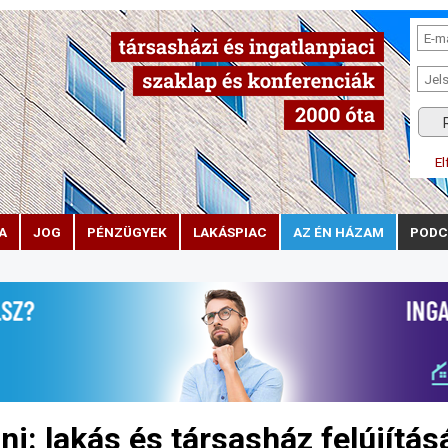
El
A
JOG
PÉNZÜGYEK
LAKÁSPIAC
AZ ÉN HÁZAM
PODC
lni: lakás és társasház felújítás