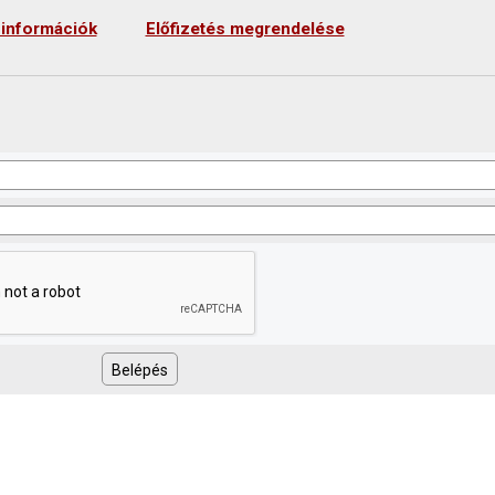
 információk
Előfizetés megrendelése