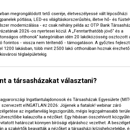
arban megrongálódott tető cseréje, életveszélyessé vált lépcsőházi
gpanelek pótlása, LED-es világításkorszerűsítés, illetve hő- és füste
dszer modernizálása - ez csak néhány példa az OTP Bank Társasház
yázatának 2026-os nyertesei közül. A „Fenntarthatóbb jövő" és a
ztonságos otthonok" kategóriában idén 20 lakóközösség osztozott 
lió forintos - vissza nem térítendő - támogatáson. A győztes fejlesz
el 1200 lakásban, több mint 2500 lakó otthonában hoznak érezhető
kisvárosi téglaépületekig.
nt a társasházakat választani?
agyarországi Ingatlantulajdonosok és Társasházak Egyesülete (MI
al szervezett eINGATLAN 2026: Jöjjenek a fiatalok! webinar záró
zélgetése az ingatlanvilág legszigorúbb, mégis legizgalmasabb terüle
 útvesztőibe kalauzolta a nézőket. Egy hibásan összehívott közgyűlé
 vitatott határozat könnyen bírósági eljáráshoz vezethet. A beszélge
án a szakértők beavatták a nézőket a társasházi krízishelyzetekbe, é