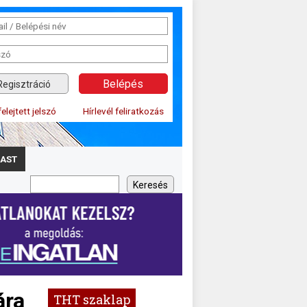
Regisztráció
felejtett jelszó
Hírlevél feliratkozás
AST
ára
THT szaklap