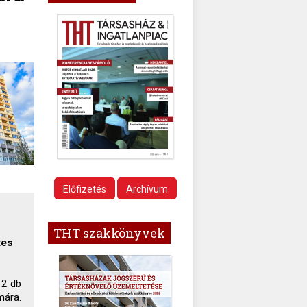
Előfizetés
Archívum
THT szakkönyvek
tes
 2 db
mára.