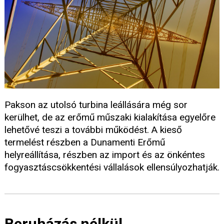
Pakson az utolsó turbina leállására még sor
kerülhet, de az erőmű műszaki kialakítása egyelőre
lehetővé teszi a további működést. A kieső
termelést részben a Dunamenti Erőmű
helyreállítása, részben az import és az önkéntes
fogyasztáscsökkentési vállalások ellensúlyozhatják.
Beruházás nélkül