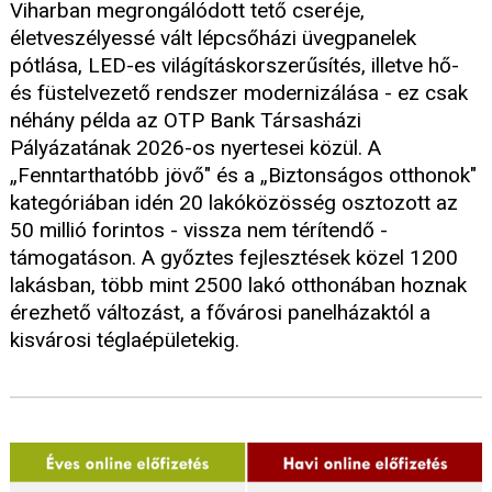
Viharban megrongálódott tető cseréje,
életveszélyessé vált lépcsőházi üvegpanelek
pótlása, LED-es világításkorszerűsítés, illetve hő-
és füstelvezető rendszer modernizálása - ez csak
néhány példa az OTP Bank Társasházi
Pályázatának 2026-os nyertesei közül. A
„Fenntarthatóbb jövő" és a „Biztonságos otthonok"
kategóriában idén 20 lakóközösség osztozott az
50 millió forintos - vissza nem térítendő -
támogatáson. A győztes fejlesztések közel 1200
lakásban, több mint 2500 lakó otthonában hoznak
érezhető változást, a fővárosi panelházaktól a
kisvárosi téglaépületekig.