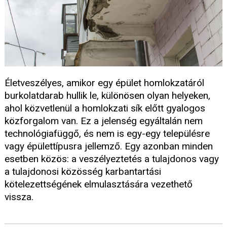
Életveszélyes, amikor egy épület homlokzatáról
burkolatdarab hullik le, különösen olyan helyeken,
ahol közvetlenül a homlokzati sík előtt gyalogos
közforgalom van. Ez a jelenség egyáltalán nem
technológiafüggő, és nem is egy-egy településre
vagy épülettípusra jellemző. Egy azonban minden
esetben közös: a veszélyeztetés a tulajdonos vagy
a tulajdonosi közösség karbantartási
kötelezettségének elmulasztására vezethető
vissza.