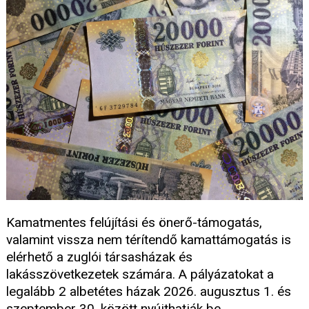
Kamatmentes felújítási és önerő-támogatás,
valamint vissza nem térítendő kamattámogatás is
elérhető a zuglói társasházak és
lakásszövetkezetek számára. A pályázatokat a
legalább 2 albetétes házak 2026. augusztus 1. és
szeptember 30. között nyújthatják be.