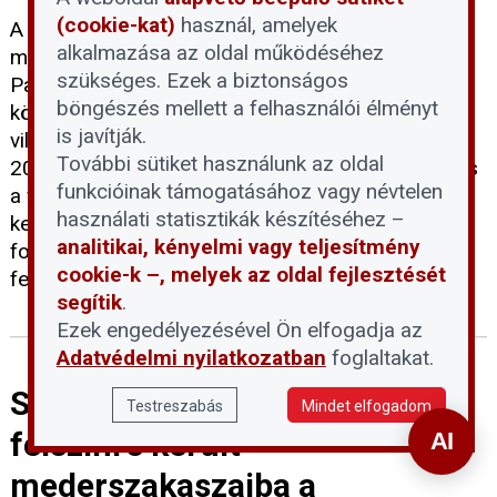
(cookie-kat)
használ, amelyek
A Duna rendkívüli és tartós vízszintcsökkenése
alkalmazása az oldal működéséhez
miatt a következő 24-72 órában le kell állítani a
szükséges. Ezek a biztonságos
Paksi Atomerőmű mind a négy blokkját. A döntés
böngészés mellett a felhasználói élményt
következtében átmenetileg megszűnik a hazai
is javítják.
villamosenergia-termelés mintegy felét adó, közel
További sütiket használunk az oldal
2000 MW-os kapacitás. Az erőmű szakemberei és
funkcióinak támogatásához vagy névtelen
a vízügyi hatóságok felkészültek a helyzet
használati statisztikák készítéséhez –
kezelésére: az álló blokkok biztonsági hűtése
analitikai, kényelmi vagy teljesítmény
folyamatosan biztosított, a lakosságot pedig
cookie-k –, melyek az oldal fejlesztését
felelős és takarékos áramhasználatra kérik.
segítik
.
Ezek engedélyezésével Ön elfogadja az
Adatvédelmi nyilatkozatban
foglaltakat.
Szigorúan tilos belépni a Duna
Testreszabás
Mindet elfogadom
felszínre került
mederszakaszaiba a