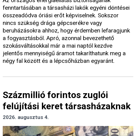
Az országos energiaellátás biztonságának
fenntartásában a társasházi lakók egyéni döntései
összeadódva óriási erőt képviselnek. Sokszor
nincs szükség drága gépcserékre vagy
beruházásokra ahhoz, hogy érdemben lefaragjunk
a fogyasztásból. Apró, azonnal bevezethető
szokásváltásokkal már a mai naptól kezdve
jelentős mennyiségű áramot takaríthatunk meg a
négy fal között és a lépcsőházban egyaránt.
Százmillió forintos zuglói
felújítási keret társasházaknak
2026. augusztus 4.