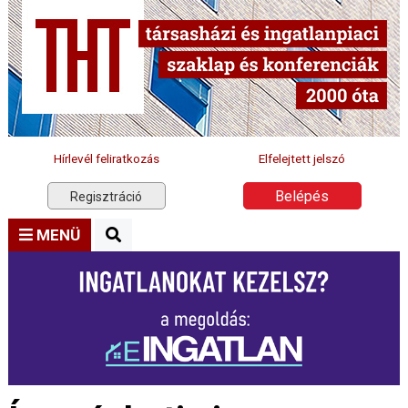
Hírlevél feliratkozás
Elfelejtett jelszó
Belépés
Regisztráció
MENÜ