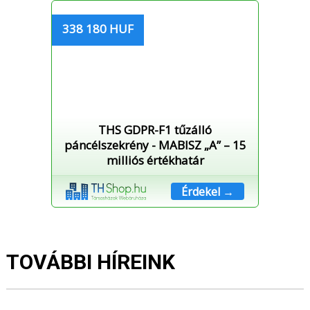
338 180 HUF
THS GDPR-F1 tűzálló
páncélszekrény - MABISZ „A” – 15
milliós értékhatár
Érdekel →
TOVÁBBI HÍREINK