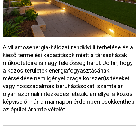
A villamosenergia-hálózat rendkívüli terhelése és a
kieső termelési kapacitások miatt a társasházak
működtetőire is nagy felelősség hárul. Jó hír, hogy
a közös területek energiafogyasztásának
mérséklése nem igényel drága korszerűsítéseket
vagy hosszadalmas beruházásokat: számtalan
olyan azonnali intézkedés létezik, amellyel a közös
képviselő már a mai napon érdemben csökkentheti
az épület áramfelvételét.