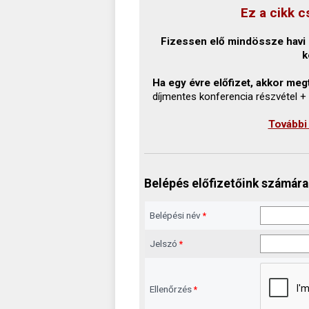
Ez a cikk c
Fizessen elő mindössze havi 1
k
Ha egy évre előfizet, akkor megt
díjmentes konferencia részvétel +
További
Belépés előfizetőink számára
Belépési név
*
Jelszó
*
Ellenőrzés
*