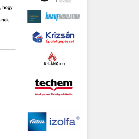
, hogy
áinak