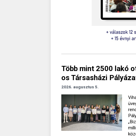
Több mint 2500 lakó o
os Társasházi Pályáza
2026. augusztus 5.
Vih
üve
ren
Pál
„Bi
mil
köz