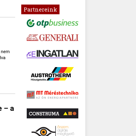
Partnereink
a nem
lva
e – a