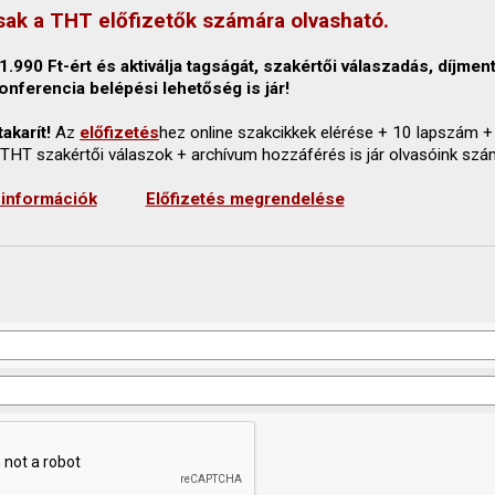
sak a THT előfizetők számára olvasható.
.990 Ft-ért és aktiválja tagságát, szakértői válaszadás, díjmen
onferencia belépési lehetőség is jár!
akarít!
Az
előfizetés
hez online szakcikkek elérése + 10 lapszám +
 THT szakértői válaszok + archívum hozzáférés is jár olvasóink szá
 információk
Előfizetés megrendelése