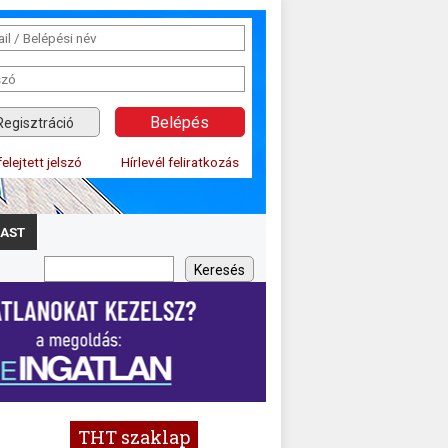
Regisztráció
felejtett jelszó
Hírlevél feliratkozás
AST
THT szaklap