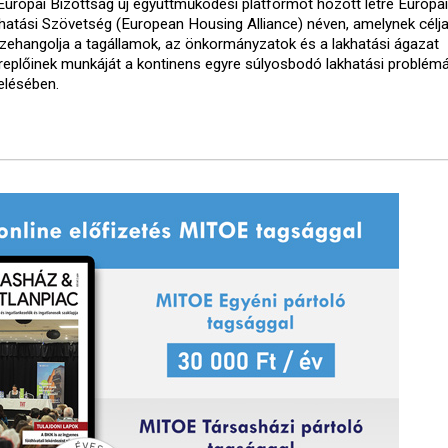
Európai Bizottság új együttműködési platformot hozott létre Európai
hatási Szövetség (European Housing Alliance) néven, amelynek célja
zehangolja a tagállamok, az önkormányzatok és a lakhatási ágazat
replőinek munkáját a kontinens egyre súlyosbodó lakhatási problém
elésében.