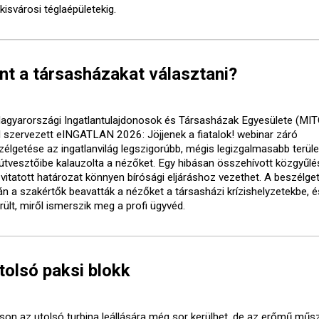
kisvárosi téglaépületekig.
nt a társasházakat választani?
agyarországi Ingatlantulajdonosok és Társasházak Egyesülete (MI
al szervezett eINGATLAN 2026: Jöjjenek a fiatalok! webinar záró
zélgetése az ingatlanvilág legszigorúbb, mégis legizgalmasabb terüle
 útvesztőibe kalauzolta a nézőket. Egy hibásan összehívott közgyűlé
 vitatott határozat könnyen bírósági eljáráshoz vezethet. A beszélge
án a szakértők beavatták a nézőket a társasházi krízishelyzetekbe, é
rült, miről ismerszik meg a profi ügyvéd.
utolsó paksi blokk
son az utolsó turbina leállására még sor kerülhet, de az erőmű műs