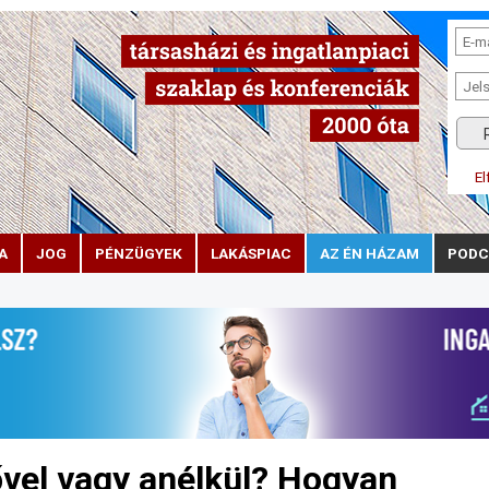
El
A
JOG
PÉNZÜGYEK
LAKÁSPIAC
AZ ÉN HÁZAM
PODC
ővel vagy anélkül? Hogyan