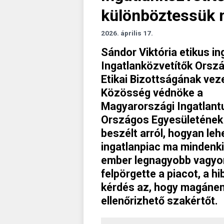
különböztessük m
2026. április 17.
Sándor Viktória etikus i
Ingatlanközvetítők Ors
Etikai Bizottságának vez
Közösség védnöke a
Magyarországi Ingatlant
Országos Egyesületének
beszélt arról, hogyan le
ingatlanpiac ma mindenki
ember legnagyobb vagyon
felpörgette a piacot, a 
kérdés az, hogy magánem
ellenőrizhető szakértőt.