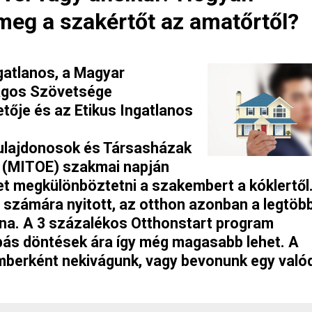
eg a szakértőt az amatőrtől?
ngatlanos, a Magyar
zágos Szövetsége
etője és az Etikus Ingatlanos
ulajdonosok és Társasházak
 (MITOE) szakmai napján
het megkülönböztetni a szakembert a kóklertől
 számára nyitott, az otthon azonban a legtöb
a. A 3 százalékos Otthonstart program
hibás döntések ára így még magasabb lehet. A
berként nekivágunk, vagy bevonunk egy valód