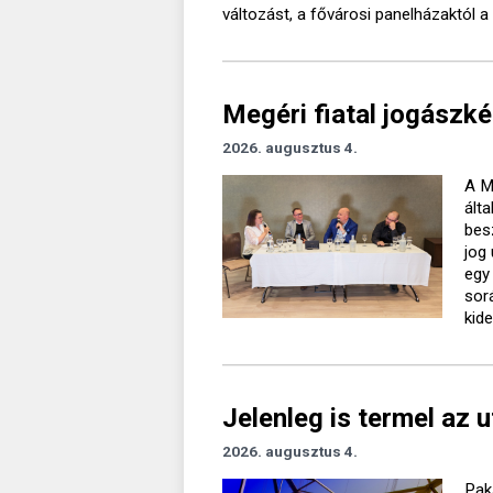
változást, a fővárosi panelházaktól a 
Megéri fiatal jogászké
2026. augusztus 4.
A M
ált
bes
jog
egy
sor
kide
Jelenleg is termel az 
2026. augusztus 4.
Pak