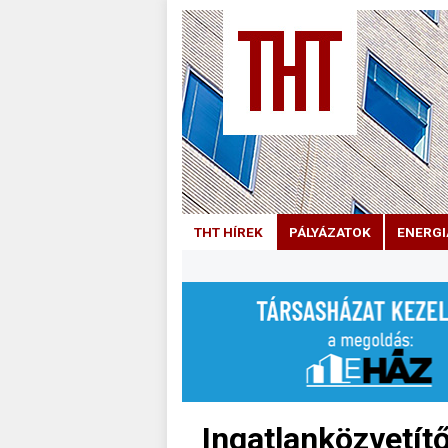
THT HÍREK
PÁLYÁZATOK
ENERGI
Ingatlanközvetít