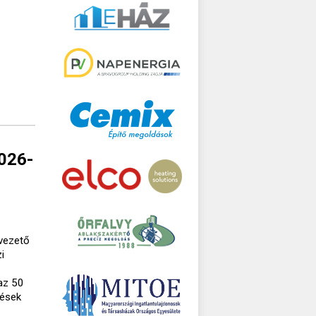
2026-
lvezető
i
az 50
tések