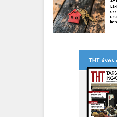
Az 
Lak
öss
sze
kez