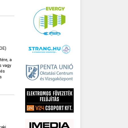
TOE)
tére, a
s vagy
tés
s
zaki