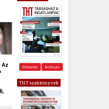
. Az
Előfizetés
Archívum
b
THT szakkönyvek
i,