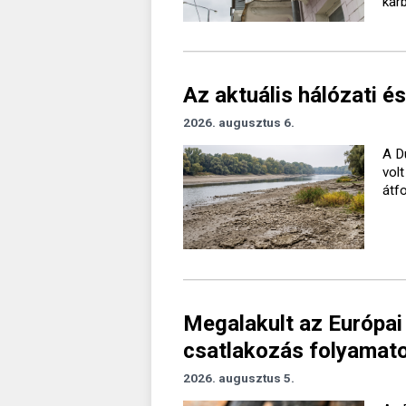
kar
Az aktuális hálózati és
2026. augusztus 6.
A D
vol
átf
Megalakult az Európai
csatlakozás folyamato
2026. augusztus 5.