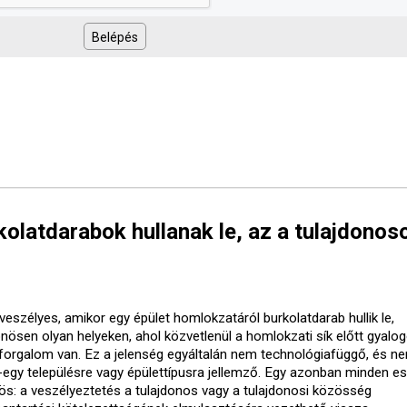
olatdarabok hullanak le, az a tulajdonos
veszélyes, amikor egy épület homlokzatáról burkolatdarab hullik le,
önösen olyan helyeken, ahol közvetlenül a homlokzati sík előtt gyalo
forgalom van. Ez a jelenség egyáltalán nem technológiafüggő, és ne
-egy településre vagy épülettípusra jellemző. Egy azonban minden e
ös: a veszélyeztetés a tulajdonos vagy a tulajdonosi közösség