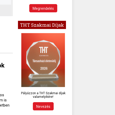
Megrendelés
THT Szakmai Díjak
ok
Pályázzon a THT Szakmai díjak
gos
valamelyikére!
m is
setben
Nevezés