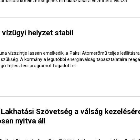
bantartási kötelezettségének elmulasztására vezethető vissza.
 vízügyi helyzet stabil
una vízszintje lassan emelkedik, a Paksi Atomerőmű teljes leállításr
t szükség. A kormány a legutóbbi energiaválság tapasztalataira reagá
ogó fejlesztési programot fogadott el.
 Lakhatási Szövetség a válság kezelésér
san nyitva áll