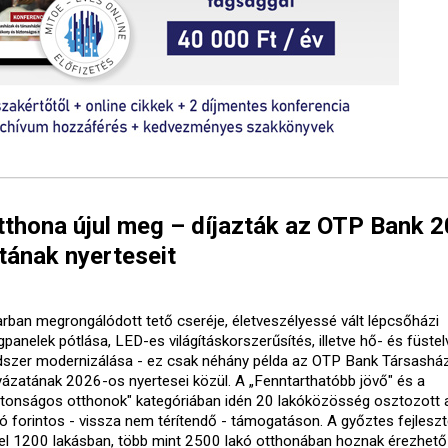
tthona újul meg – díjazták az OTP Bank 
tának nyerteseit
arban megrongálódott tető cseréje, életveszélyessé vált lépcsőházi
gpanelek pótlása, LED-es világításkorszerűsítés, illetve hő- és füste
dszer modernizálása - ez csak néhány példa az OTP Bank Társasház
yázatának 2026-os nyertesei közül. A „Fenntarthatóbb jövő" és a
ztonságos otthonok" kategóriában idén 20 lakóközösség osztozott 
lió forintos - vissza nem térítendő - támogatáson. A győztes fejlesz
el 1200 lakásban, több mint 2500 lakó otthonában hoznak érezhető