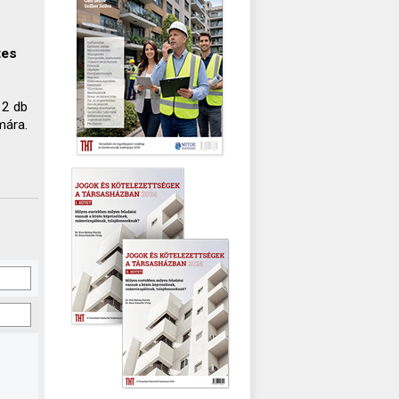
tes
 2 db
mára.