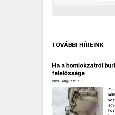
TOVÁBBI HÍREINK
Ha a homlokzatról burk
felelőssége
2026. augusztus 6.
Élet
kül
köz
egy
köz