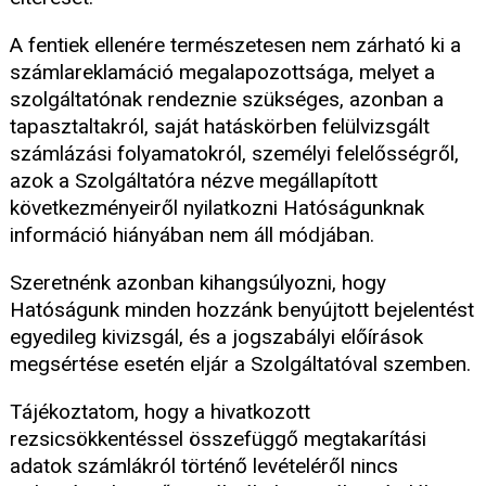
A fentiek ellenére természetesen nem zárható ki a
számlareklamáció megalapozottsága, melyet a
szolgáltatónak rendeznie szükséges, azonban a
tapasztaltakról, saját hatáskörben felülvizsgált
számlázási folyamatokról, személyi felelősségről,
azok a Szolgáltatóra nézve megállapított
következményeiről nyilatkozni Hatóságunknak
információ hiányában nem áll módjában.
Szeretnénk azonban kihangsúlyozni, hogy
Hatóságunk minden hozzánk benyújtott bejelentést
egyedileg kivizsgál, és a jogszabályi előírások
megsértése esetén eljár a Szolgáltatóval szemben.
Tájékoztatom, hogy a hivatkozott
rezsicsökkentéssel összefüggő megtakarítási
adatok számlákról történő levételéről nincs