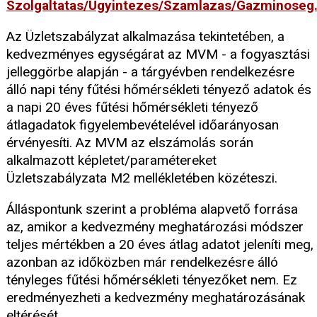
Szolgaltatas/Ugyintezes/Szamlazas/Gazminoseg
Az Üzletszabályzat alkalmazása tekintetében, a
kedvezményes egységárat az MVM - a fogyasztási
jelleggörbe alapján - a tárgyévben rendelkezésre
álló napi tény fűtési hőmérsékleti tényező adatok és
a napi 20 éves fűtési hőmérsékleti tényező
átlagadatok figyelembevételével időarányosan
érvényesíti. Az MVM az elszámolás során
alkalmazott képletet/paramétereket
Üzletszabályzata M2 mellékletében közéteszi.
Álláspontunk szerint a probléma alapvető forrása
az, amikor a kedvezmény meghatározási módszer
teljes mértékben a 20 éves átlag adatot jeleníti meg,
azonban az időközben már rendelkezésre álló
tényleges fűtési hőmérsékleti tényezőket nem. Ez
eredményezheti a kedvezmény meghatározásának
eltérését.