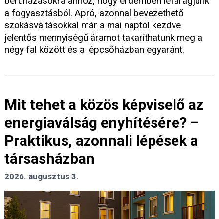
beruházásokra ahhoz, hogy érdemben lefaragjunk
a fogyasztásból. Apró, azonnal bevezethető
szokásváltásokkal már a mai naptól kezdve
jelentős mennyiségű áramot takaríthatunk meg a
négy fal között és a lépcsőházban egyaránt.
Mit tehet a közös képviselő az
energiaválság enyhítésére? –
Praktikus, azonnali lépések a
társasházban
2026. augusztus 3.