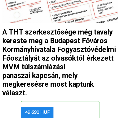
A THT szerkesztősége még tavaly
kereste meg a Budapest Főváros
Kormányhivatala Fogyasztóvédelmi
Főosztályát az olvasóktól érkezett
MVM túlszámlázási
panaszai kapcsán, mely
megkeresésre most kaptunk
választ.
49 690 HUF