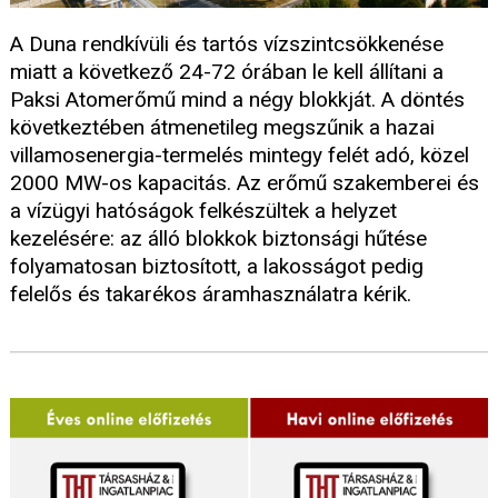
A Duna rendkívüli és tartós vízszintcsökkenése
miatt a következő 24-72 órában le kell állítani a
Paksi Atomerőmű mind a négy blokkját. A döntés
következtében átmenetileg megszűnik a hazai
villamosenergia-termelés mintegy felét adó, közel
2000 MW-os kapacitás. Az erőmű szakemberei és
a vízügyi hatóságok felkészültek a helyzet
kezelésére: az álló blokkok biztonsági hűtése
folyamatosan biztosított, a lakosságot pedig
felelős és takarékos áramhasználatra kérik.