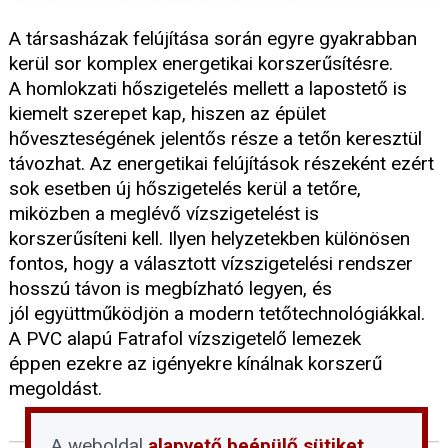
A társasházak felújítása során egyre gyakrabban
kerül sor komplex energetikai korszerűsítésre.
A homlokzati hőszigetelés mellett a lapostető is
kiemelt szerepet kap, hiszen az épület
hőveszteségének jelentős része a tetőn keresztül
távozhat. Az energetikai felújítások részeként ezért
sok esetben új hőszigetelés kerül a tetőre,
miközben a meglévő vízszigetelést is
korszerűsíteni kell. Ilyen helyzetekben különösen
fontos, hogy a választott vízszigetelési rendszer
hosszú távon is megbízható legyen, és
jól együttműködjön a modern tetőtechnológiákkal.
A PVC alapú Fatrafol vízszigetelő lemezek
éppen ezekre az igényekre kínálnak korszerű
megoldást.
A weboldal
alapvető beépülő sütiket