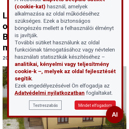
(cookie-kat)
használ, amelyek
alkalmazása az oldal működéséhez
Leáll az 5+5 milliós
szükséges. Ezek a biztonságos
otthonfelújítási program
böngészés mellett a felhasználói élményt
Budapesten és nyolc
is javítják.
További sütiket használunk az oldal
megyében
funkcióinak támogatásához vagy névtelen
használati statisztikák készítéséhez –
2026. április 15.
analitikai, kényelmi vagy teljesítmény
cookie-k –, melyek az oldal fejlesztését
segítik
.
Ezek engedélyezésével Ön elfogadja az
Adatvédelmi nyilatkozatban
foglaltakat.
Testreszabás
Mindet elfogadom