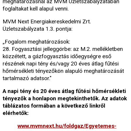
meghatározásnál az MVM Üzletszabályzatában
foglaltakat kell alapul venni.
MVM Next Energiakereskedelmi Zrt.
Üzletszabályzata 1.3. pontja:
„Fogalom meghatározások:
28. Fogyasztási jelleggörbe: az M.2. mellékletben
közzétett, a gázfogyasztás időegységre eső
részének napi tény és/vagy 20 éves átlag fűtési
hőmérsékleti tényezőkön alapuló meghatározását
tartalmazó adatsor."
A napi tény és 20 éves átlag fűtési hőmérsékleti
tényezők a honlapon megtekinthetők. Az adatok
táblázatos formában a következő linkről
elérhetők:
www.mvmnext.hu/foldgaz/Egyetemes-