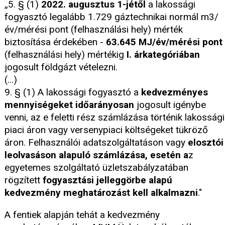
„5. § (1)
2022. augusztus 1-jétől
a lakossági
fogyasztó legalább 1.729 gáztechnikai normál m3/
év/mérési pont (felhasználási hely) mérték
biztosítása érdekében -
63.645 MJ/év/mérési pont
(felhasználási hely) mértékig
I. árkategóriában
jogosult földgázt vételezni.
(...)
9. § (1) A lakossági fogyasztó a
kedvezményes
mennyiségeket időarányosan
jogosult igénybe
venni, az e feletti rész számlázása történik lakossági
piaci áron vagy versenypiaci költségeket tükröző
áron. Felhasználói adatszolgáltatáson vagy
elosztói
leolvasáson alapuló számlázása, esetén a
z
egyetemes szolgáltató üzletszabályzatában
rögzített
fogyasztási jelleggörbe alapú
kedvezmény meghatározást kell alkalmazni
."
A fentiek alapján tehát a kedvezmény