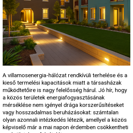
A villamosenergia-hálózat rendkívüli terhelése és a
kieső termelési kapacitások miatt a társasházak
működtetőire is nagy felelősség hárul. Jó hír, hogy
a közös területek energiafogyasztásának
mérséklése nem igényel drága korszerűsítéseket
vagy hosszadalmas beruházásokat: számtalan
olyan azonnali intézkedés létezik, amellyel a közös
képviselő már a mai napon érdemben csökkentheti