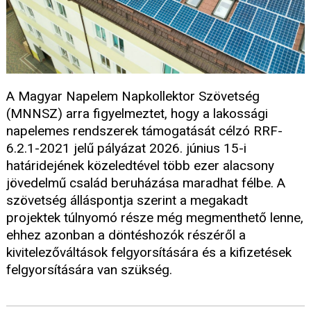
A Magyar Napelem Napkollektor Szövetség
(MNNSZ) arra figyelmeztet, hogy a lakossági
napelemes rendszerek támogatását célzó RRF-
6.2.1-2021 jelű pályázat 2026. június 15-i
határidejének közeledtével több ezer alacsony
jövedelmű család beruházása maradhat félbe. A
szövetség álláspontja szerint a megakadt
projektek túlnyomó része még megmenthető lenne,
ehhez azonban a döntéshozók részéről a
kivitelezőváltások felgyorsítására és a kifizetések
felgyorsítására van szükség.