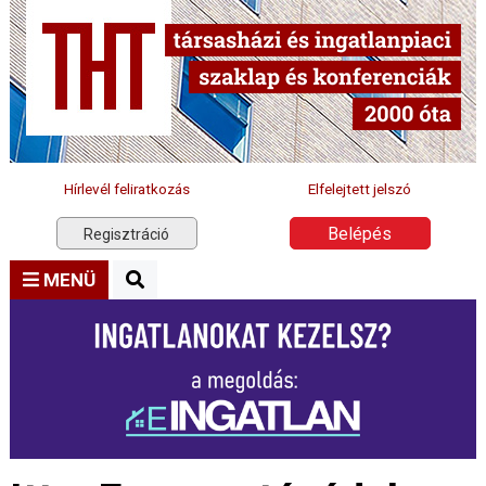
Hírlevél feliratkozás
Elfelejtett jelszó
Belépés
Regisztráció
MENÜ