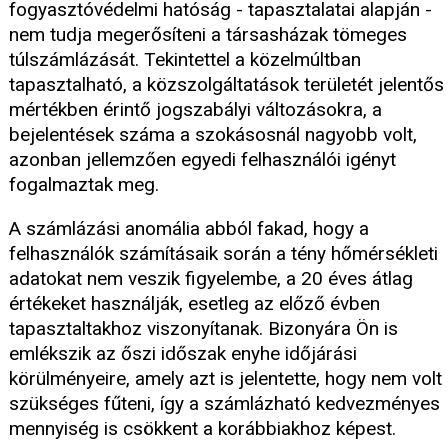
fogyasztóvédelmi hatóság - tapasztalatai alapján -
nem tudja megerősíteni a társasházak tömeges
túlszámlázását. Tekintettel a közelmúltban
tapasztalható, a közszolgáltatások területét jelentős
mértékben érintő jogszabályi változásokra, a
bejelentések száma a szokásosnál nagyobb volt,
azonban jellemzően egyedi felhasználói igényt
fogalmaztak meg.
A számlázási anomália abból fakad, hogy a
felhasználók számításaik során a tény hőmérsékleti
adatokat nem veszik figyelembe, a 20 éves átlag
értékeket használják, esetleg az előző évben
tapasztaltakhoz viszonyítanak. Bizonyára Ön is
emlékszik az őszi időszak enyhe időjárási
körülményeire, amely azt is jelentette, hogy nem volt
szükséges fűteni, így a számlázható kedvezményes
mennyiség is csökkent a korábbiakhoz képest.