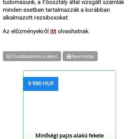
tudomásunk, a Főosztály által vizsgált számlák
minden esetben tartalmazzák a korábban
alkalmazott rezsiboxokat.
Az előzményekről
itt
olvashatnak.
Továbbküldöm a cikket
Nyomtatás
9 990 HUF
Minőségi pajzs alakú fekete