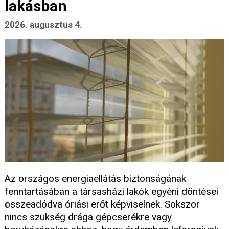
lakásban
2026. augusztus 4.
Az országos energiaellátás biztonságának
fenntartásában a társasházi lakók egyéni döntései
összeadódva óriási erőt képviselnek. Sokszor
nincs szükség drága gépcserékre vagy