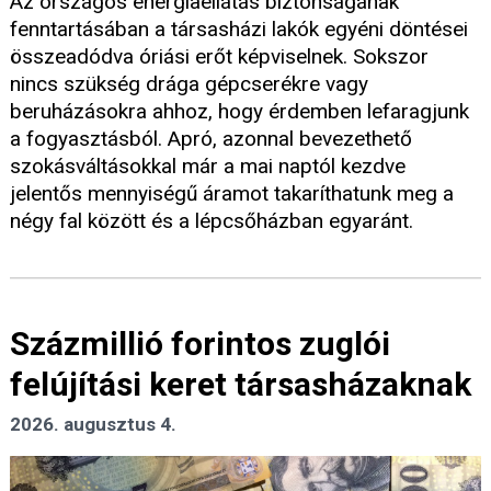
Az országos energiaellátás biztonságának
fenntartásában a társasházi lakók egyéni döntései
összeadódva óriási erőt képviselnek. Sokszor
nincs szükség drága gépcserékre vagy
beruházásokra ahhoz, hogy érdemben lefaragjunk
a fogyasztásból. Apró, azonnal bevezethető
szokásváltásokkal már a mai naptól kezdve
jelentős mennyiségű áramot takaríthatunk meg a
négy fal között és a lépcsőházban egyaránt.
Százmillió forintos zuglói
felújítási keret társasházaknak
2026. augusztus 4.