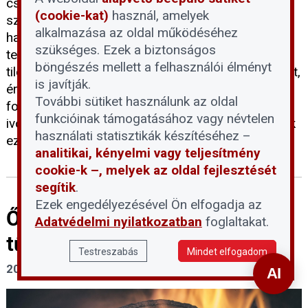
csábítónak találják, hogy besétáljanak a folyó
(cookie-kat)
használ, amelyek
szárazzá vált medrébe, ám a Fővárosi Vízművek
alkalmazása az oldal működéséhez
határozottan figyelmeztet: a vízbázisvédelmi
szükséges. Ezek a biztonságos
területekre belépni és ott tartózkodni szigorúan
böngészés mellett a felhasználói élményt
tilos. Ahhoz, hogy megértsük e tilalom jelentőségét,
is javítják.
érdemes tisztázni, mit jelent pontosan a vízbázis
További sütiket használunk az oldal
fogalma, és miért jelenthet kockázatot a lakossági
funkcióinak támogatásához vagy névtelen
ivóvízellátásra az emberi jelenlét a Duna medrének
használati statisztikák készítéséhez –
ezen részein.
analitikai, kényelmi vagy teljesítmény
cookie-k –, melyek az oldal fejlesztését
segítik
.
Ezek engedélyezésével Ön elfogadja az
Ősztől 5 százalékra csökken a
Adatvédelmi nyilatkozatban
foglaltakat.
tűzifa áfája
Testreszabás
Mindet elfogadom
2026. július 30.