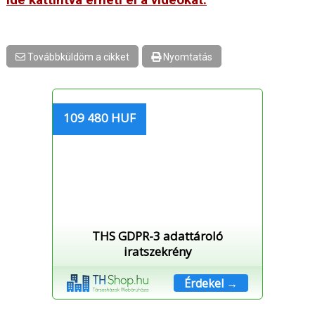
Továbbküldöm a cikket
Nyomtatás
109 480 HUF
THS GDPR-3 adattároló
iratszekrény
Érdekel →