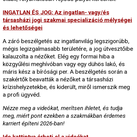
INGATLAN ÉS JOG: Az ingatlan- vagy/és
társasházi jogi szakmai specializáció mélységei
és lehetőségei
A záró beszélgetés az ingatlanvilág legszigorúbb,
mégis legizgalmasabb területére, a jog útvesztőibe
kalauzolta a nézőket. Elég egy formai hiba a
közgyűlési meghívóban vagy egy dühös lakó, és
máris kész a bírósági per. A beszélgetés során a
szakértők beavatták a nézőket a társasházi
krízishelyzetekbe, és kiderült, miről ismerszik meg
a profi ügyvéd.
Nézze meg a videókat, merítsen ihletet, és tudja
meg, miért pont ezekben a szakmákban érdemes
karriert építeni 2026-ban!
Ide kattintva érheti el a videókat.