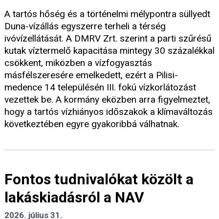
A tartós hőség és a történelmi mélypontra süllyedt
Duna-vízállás egyszerre terheli a térség
ivóvízellátását. A DMRV Zrt. szerint a parti szűrésű
kutak víztermelő kapacitása mintegy 30 százalékkal
csökkent, miközben a vízfogyasztás
másfélszeresére emelkedett, ezért a Pilisi-
medence 14 településén III. fokú vízkorlátozást
vezettek be. A kormány eközben arra figyelmeztet,
hogy a tartós vízhiányos időszakok a klímaváltozás
következtében egyre gyakoribbá válhatnak.
Fontos tudnivalókat közölt a
lakáskiadásról a NAV
2026. július 31.