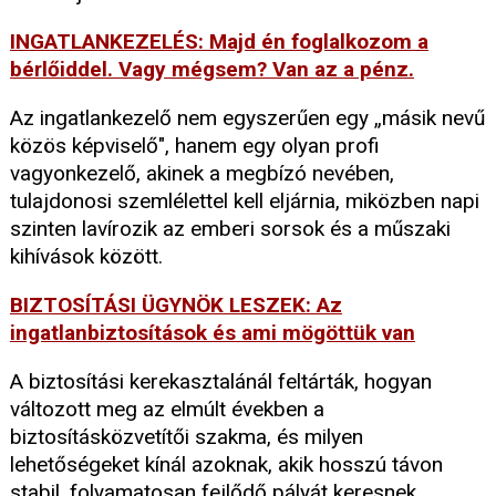
INGATLANKEZELÉS: Majd én foglalkozom a
bérlőiddel. Vagy mégsem? Van az a pénz.
Az ingatlankezelő nem egyszerűen egy „másik nevű
közös képviselő", hanem egy olyan profi
vagyonkezelő, akinek a megbízó nevében,
tulajdonosi szemlélettel kell eljárnia, miközben napi
szinten lavírozik az emberi sorsok és a műszaki
kihívások között.
BIZTOSÍTÁSI ÜGYNÖK LESZEK: Az
ingatlanbiztosítások és ami mögöttük van
A biztosítási kerekasztalánál feltárták, hogyan
változott meg az elmúlt években a
biztosításközvetítői szakma, és milyen
lehetőségeket kínál azoknak, akik hosszú távon
stabil, folyamatosan fejlődő pályát keresnek.