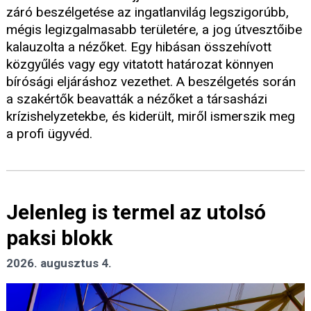
záró beszélgetése az ingatlanvilág legszigorúbb,
mégis legizgalmasabb területére, a jog útvesztőibe
kalauzolta a nézőket. Egy hibásan összehívott
közgyűlés vagy egy vitatott határozat könnyen
bírósági eljáráshoz vezethet. A beszélgetés során
a szakértők beavatták a nézőket a társasházi
krízishelyzetekbe, és kiderült, miről ismerszik meg
a profi ügyvéd.
Jelenleg is termel az utolsó
paksi blokk
2026. augusztus 4.