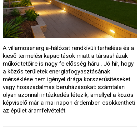
A villamosenergia-hálózat rendkívüli terhelése és a
kieső termelési kapacitások miatt a társasházak
működtetőire is nagy felelősség hárul. Jó hír, hogy
a közös területek energiafogyasztásának
mérséklése nem igényel drága korszerűsítéseket
vagy hosszadalmas beruházásokat: számtalan
olyan azonnali intézkedés létezik, amellyel a közös
képviselő már a mai napon érdemben csökkentheti
az épület áramfelvételét.