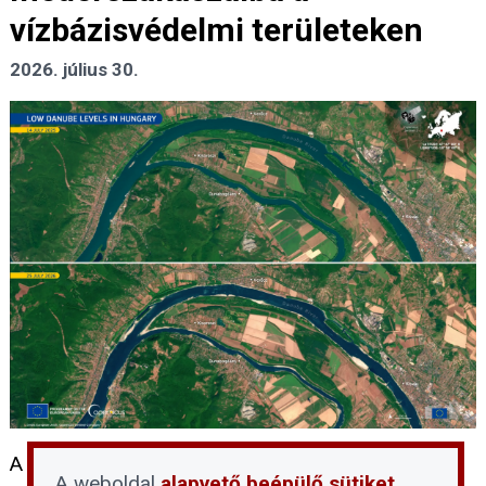
vízbázisvédelmi területeken
2026. július 30.
A rekordalacsony dunai vízállás idején sokan
A weboldal
alapvető beépülő sütiket