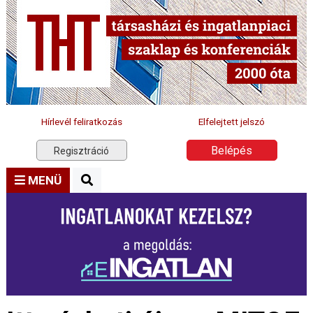
Hírlevél feliratkozás
Elfelejtett jelszó
Belépés
Regisztráció
MENÜ