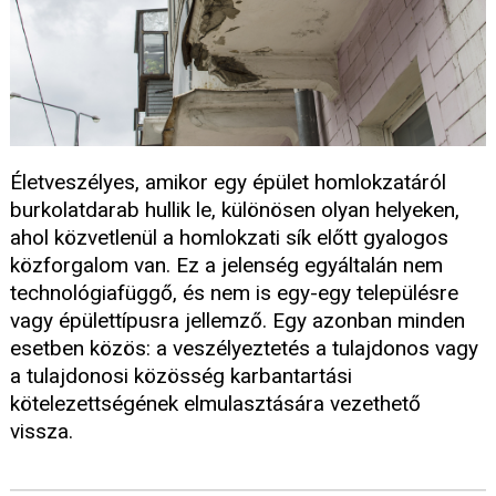
Életveszélyes, amikor egy épület homlokzatáról
burkolatdarab hullik le, különösen olyan helyeken,
ahol közvetlenül a homlokzati sík előtt gyalogos
közforgalom van. Ez a jelenség egyáltalán nem
technológiafüggő, és nem is egy-egy településre
vagy épülettípusra jellemző. Egy azonban minden
esetben közös: a veszélyeztetés a tulajdonos vagy
a tulajdonosi közösség karbantartási
kötelezettségének elmulasztására vezethető
vissza.