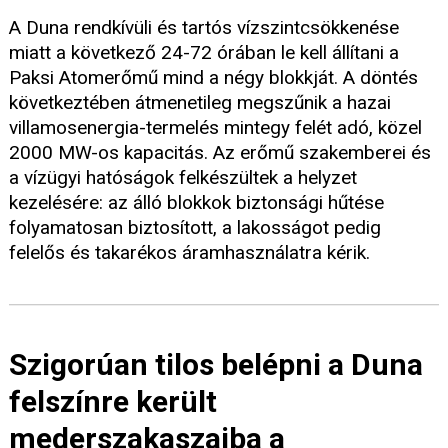
A Duna rendkívüli és tartós vízszintcsökkenése
miatt a következő 24-72 órában le kell állítani a
Paksi Atomerőmű mind a négy blokkját. A döntés
következtében átmenetileg megszűnik a hazai
villamosenergia-termelés mintegy felét adó, közel
2000 MW-os kapacitás. Az erőmű szakemberei és
a vízügyi hatóságok felkészültek a helyzet
kezelésére: az álló blokkok biztonsági hűtése
folyamatosan biztosított, a lakosságot pedig
felelős és takarékos áramhasználatra kérik.
Szigorúan tilos belépni a Duna
felszínre került
mederszakaszaiba a