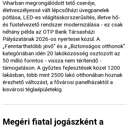
Viharban megrongálódott tető cseréje,
életveszélyessé vált lépcsőházi üvegpanelek
pótlása, LED-es világításkorszerűsítés, illetve hő-
és füstelvezető rendszer modernizálása - ez csak
néhány példa az OTP Bank Társasházi
Pályázatának 2026-os nyertesei közül. A
„Fenntarthatóbb jövő" és a „Biztonságos otthonok"
kategóriában idén 20 lakóközösség osztozott az
50 millió forintos - vissza nem térítendő -
támogatáson. A győztes fejlesztések közel 1200
lakásban, több mint 2500 lakó otthonában hoznak
érezhető változást, a fővárosi panelházaktól a
kisvárosi téglaépületekig.
Megéri fiatal jogászként a