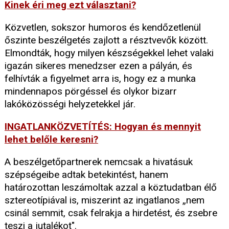
Kinek éri meg ezt választani?
Közvetlen, sokszor humoros és kendőzetlenül
őszinte beszélgetés zajlott a résztvevők között.
Elmondták, hogy milyen készségekkel lehet valaki
igazán sikeres menedzser ezen a pályán, és
felhívták a figyelmet arra is, hogy ez a munka
mindennapos pörgéssel és olykor bizarr
lakóközösségi helyzetekkel jár.
INGATLANKÖZVETÍTÉS: Hogyan és mennyit
lehet belőle keresni?
A beszélgetőpartnerek nemcsak a hivatásuk
szépségeibe adtak betekintést, hanem
határozottan leszámoltak azzal a köztudatban élő
sztereotípiával is, miszerint az ingatlanos „nem
csinál semmit, csak felrakja a hirdetést, és zsebre
teszi a jutalékot".