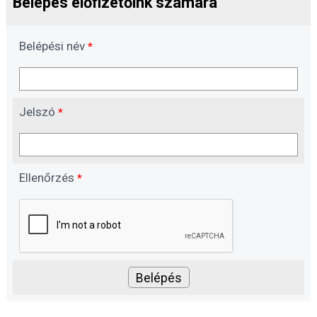
Belépés előfizetőink számára
Belépési név
*
Jelszó
*
Ellenőrzés
*