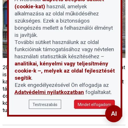
(cookie-kat)
használ, amelyek
alkalmazása az oldal működéséhez
szükséges. Ezek a biztonságos
böngészés mellett a felhasználói élményt
is javítják.
További sütiket használunk az oldal
funkcióinak támogatásához vagy névtelen
használati statisztikák készítéséhez –
analitikai, kényelmi vagy teljesítmény
2026-ban a fővárosi és több kerületi önkormányzat
cookie-k –, melyek az oldal fejlesztését
is kínál vissza nem térítendő, illetve részben
segítik
.
kamatmentes kölcsönnel kombinált támogatásokat
Ezek engedélyezésével Ön elfogadja az
társasházak számára. Az alábbiakban
Adatvédelmi nyilatkozatban
foglaltakat.
összegyűjtöttük a budapesti társasházakat
közvetlenül érintő pályázatokat, a legfontosabb
Testreszabás
Mindet elfogadom
tudnivalókkal és elérhetőségekkel.