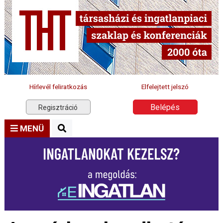
Hírlevél feliratkozás
Elfelejtett jelszó
Belépés
Regisztráció
MENÜ