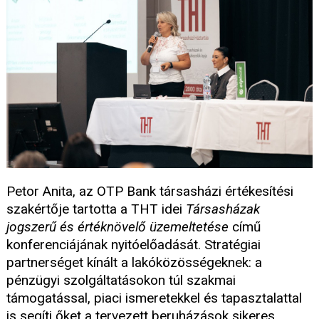
Petor Anita, az OTP Bank társasházi értékesítési
szakértője tartotta a THT idei
Társasházak
jogszerű és értéknövelő üzemeltetése
című
konferenciájának nyitóelőadását. Stratégiai
partnerséget kínált a lakóközösségeknek: a
pénzügyi szolgáltatásokon túl szakmai
támogatással, piaci ismeretekkel és tapasztalattal
is segíti őket a tervezett beruházások sikeres