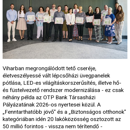
Viharban megrongálódott tető cseréje,
életveszélyessé vált lépcsőházi üvegpanelek
pótlása, LED-es világításkorszerűsítés, illetve hő-
és füstelvezető rendszer modernizálása - ez csak
néhány példa az OTP Bank Társasházi
Pályázatának 2026-os nyertesei közül. A
„Fenntarthatóbb jövő" és a „Biztonságos otthonok"
kategóriában idén 20 lakóközösség osztozott az
50 millió forintos - vissza nem térítendő -