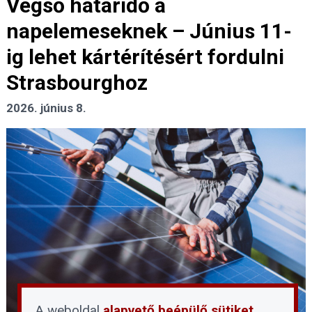
Végső határidő a
napelemeseknek – Június 11-
ig lehet kártérítésért fordulni
Strasbourghoz
2026. június 8.
A weboldal
alapvető beépülő sütiket