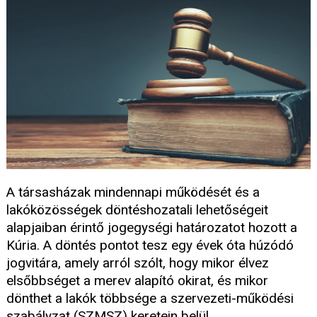
A társasházak mindennapi működését és a
lakóközösségek döntéshozatali lehetőségeit
alapjaiban érintő jogegységi határozatot hozott a
Kúria. A döntés pontot tesz egy évek óta húzódó
jogvitára, amely arról szólt, hogy mikor élvez
elsőbbséget a merev alapító okirat, és mikor
dönthet a lakók többsége a szervezeti-működési
szabályzat (SZMSZ) keretein belül.