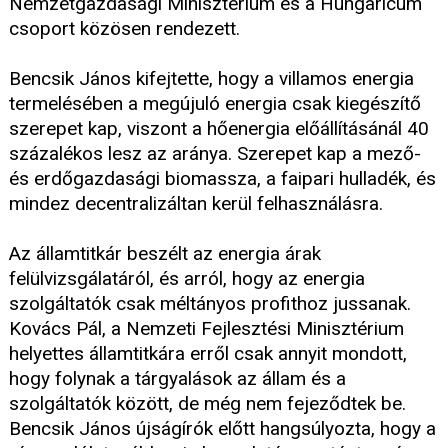
Nemzetgazdasági Minisztérium és a Hungaricum
csoport közösen rendezett.
Bencsik János kifejtette, hogy a villamos energia
termelésében a megújuló energia csak kiegészítő
szerepet kap, viszont a hőenergia előállításánál 40
százalékos lesz az aránya. Szerepet kap a mező-
és erdőgazdasági biomassza, a faipari hulladék, és
mindez decentralizáltan kerül felhasználásra.
Az államtitkár beszélt az energia árak
felülvizsgálatáról, és arról, hogy az energia
szolgáltatók csak méltányos profithoz jussanak.
Kovács Pál, a Nemzeti Fejlesztési Minisztérium
helyettes államtitkára erről csak annyit mondott,
hogy folynak a tárgyalások az állam és a
szolgáltatók között, de még nem fejeződtek be.
Bencsik János újságírók előtt hangsúlyozta, hogy a