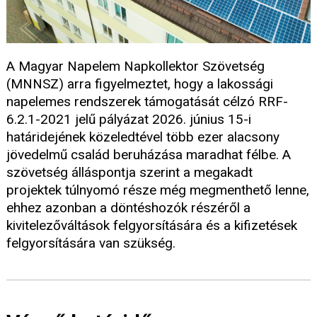
A Magyar Napelem Napkollektor Szövetség
(MNNSZ) arra figyelmeztet, hogy a lakossági
napelemes rendszerek támogatását célzó RRF-
6.2.1-2021 jelű pályázat 2026. június 15-i
határidejének közeledtével több ezer alacsony
jövedelmű család beruházása maradhat félbe. A
szövetség álláspontja szerint a megakadt
projektek túlnyomó része még megmenthető lenne,
ehhez azonban a döntéshozók részéről a
kivitelezőváltások felgyorsítására és a kifizetések
felgyorsítására van szükség.