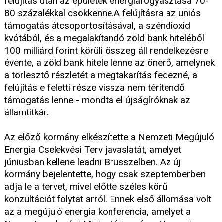
felújítás után az épületek energiafogyasztása 70-
80 százalékkal csökkenne.A felújításra az uniós
támogatás átcsoportosításával, a széndioxid
kvótából, és a megalakítandó zöld bank hiteléből
100 milliárd forint körüli összeg áll rendelkezésre
évente, a zöld bank hitele lenne az önerő, amelynek
a törlesztő részletét a megtakarítás fedezné, a
felújítás e feletti része vissza nem térítendő
támogatás lenne - mondta el újságíróknak az
államtitkár.
Az előző kormány elkészítette a Nemzeti Megújuló
Energia Cselekvési Terv javaslatát, amelyet
júniusban kellene leadni Brüsszelben. Az új
kormány bejelentette, hogy csak szeptemberben
adja le a tervet, mivel előtte széles körű
konzultációt folytat arról. Ennek első állomása volt
az a megújuló energia konferencia, amelyet a