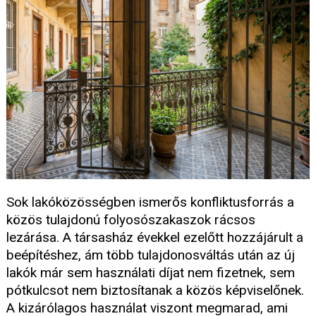
Sok lakóközösségben ismerős konfliktusforrás a
közös tulajdonú folyosószakaszok rácsos
lezárása. A társasház évekkel ezelőtt hozzájárult a
beépítéshez, ám több tulajdonosváltás után az új
lakók már sem használati díjat nem fizetnek, sem
pótkulcsot nem biztosítanak a közös képviselőnek.
A kizárólagos használat viszont megmarad, ami