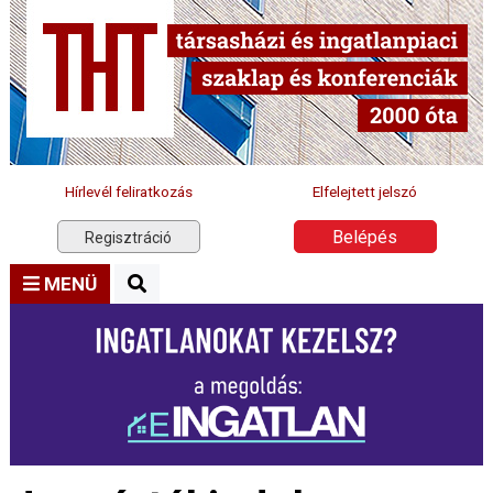
Hírlevél feliratkozás
Elfelejtett jelszó
Belépés
Regisztráció
MENÜ