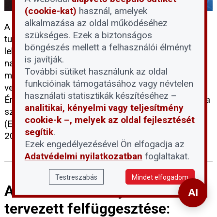
(cookie-kat)
használ, amelyek
alkalmazása az oldal működéséhez
A háztartási méretű kiserőművek (HMKE)
szükséges. Ezek a biztonságos
tulajdonosai számára elérkezett az utolsó jogi
böngészés mellett a felhasználói élményt
lehetőség, hogy kompenzációt kérjenek a
is javítják.
napelemes elszámolási rendszer utólagos
További sütiket használunk az oldal
megváltoztatása miatt elszenvedett anyagi
funkcióinak támogatásához vagy névtelen
veszteségeikért. A Napelem-felhasználók
használati statisztikák készítéséhez –
Érdekvédelmi Platformja (NÉP) Egyesület felhívása
analitikai, kényelmi vagy teljesítmény
szerint az Emberi Jogok Európai Bíróságához
cookie-k –, melyek az oldal fejlesztését
(EJEB) benyújtandó egyéni kártérítési kérelmeket
segítik
.
2026. június 11-ig kell postára adni.
Ezek engedélyezésével Ön elfogadja az
Adatvédelmi nyilatkozatban
foglaltakat.
Testreszabás
Mindet elfogadom
A devizahiteles eljárások
tervezett felfüggesztése: