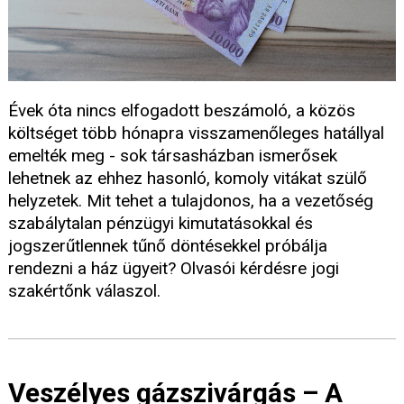
Évek óta nincs elfogadott beszámoló, a közös
költséget több hónapra visszamenőleges hatállyal
emelték meg - sok társasházban ismerősek
lehetnek az ehhez hasonló, komoly vitákat szülő
helyzetek. Mit tehet a tulajdonos, ha a vezetőség
szabálytalan pénzügyi kimutatásokkal és
jogszerűtlennek tűnő döntésekkel próbálja
rendezni a ház ügyeit? Olvasói kérdésre jogi
szakértőnk válaszol.
Veszélyes gázszivárgás – A