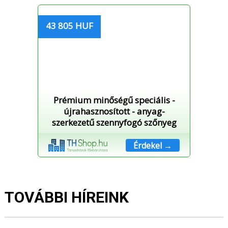
43 805 HUF
Prémium minőségű speciális -
újrahasznosított - anyag-
szerkezetű szennyfogó szőnyeg
Érdekel →
TOVÁBBI HÍREINK