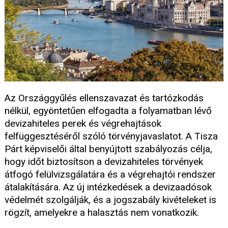
Az Országgyűlés ellenszavazat és tartózkodás
nélkül, egyöntetűen elfogadta a folyamatban lévő
devizahiteles perek és végrehajtások
felfüggesztéséről szóló törvényjavaslatot. A Tisza
Párt képviselői által benyújtott szabályozás célja,
hogy időt biztosítson a devizahiteles törvények
átfogó felülvizsgálatára és a végrehajtói rendszer
átalakítására. Az új intézkedések a devizaadósok
védelmét szolgálják, és a jogszabály kivételeket is
rögzít, amelyekre a halasztás nem vonatkozik.