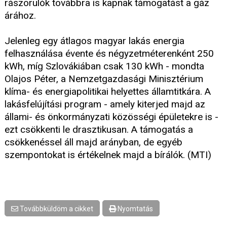
rászorulók továbbra is kapnak támogatást a gáz
árához.
Jelenleg egy átlagos magyar lakás energia
felhasználása évente és négyzetméterenként 250
kWh, míg Szlovákiában csak 130 kWh - mondta
Olajos Péter, a Nemzetgazdasági Minisztérium
klíma- és energiapolitikai helyettes államtitkára. A
lakásfelújítási program - amely kiterjed majd az
állami- és önkormányzati közösségi épületekre is -
ezt csökkenti le drasztikusan. A támogatás a
csökkenéssel áll majd arányban, de egyéb
szempontokat is értékelnek majd a bírálók. (MTI)
Továbbküldöm a cikket
Nyomtatás