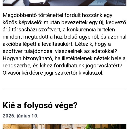
Megdöbbentő történettel fordult hozzánk egy
közös képviselő: miután bevezettek egy új, kedvező
árú társasházi szoftvert, a konkurencia hirtelen
mindent megtudott a ház belső ügyeiről, és azonnal
akcióba lépett a leváltásukért. Létezik, hogy a
szoftver tulajdonosai visszaélnek az adatokkal?
Hogyan bizonyítható, ha illetéktelenek néztek bele a
rendszerbe, és kihez fordulhatunk jogorvoslatért?
Olvasói kérdésre jogi szakértőnk válaszol.
Kié a folyosó vége?
2026. június 10.