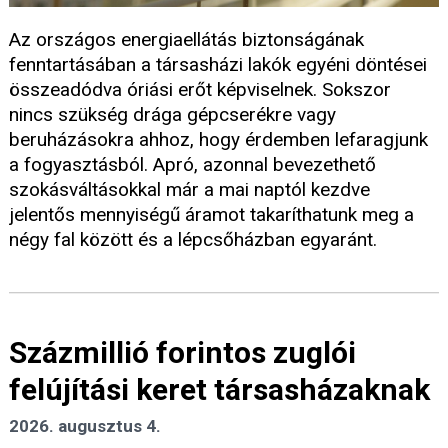
Az országos energiaellátás biztonságának
fenntartásában a társasházi lakók egyéni döntései
összeadódva óriási erőt képviselnek. Sokszor
nincs szükség drága gépcserékre vagy
beruházásokra ahhoz, hogy érdemben lefaragjunk
a fogyasztásból. Apró, azonnal bevezethető
szokásváltásokkal már a mai naptól kezdve
jelentős mennyiségű áramot takaríthatunk meg a
négy fal között és a lépcsőházban egyaránt.
Százmillió forintos zuglói
felújítási keret társasházaknak
2026. augusztus 4.