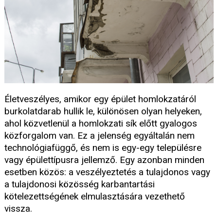
Életveszélyes, amikor egy épület homlokzatáról
burkolatdarab hullik le, különösen olyan helyeken,
ahol közvetlenül a homlokzati sík előtt gyalogos
közforgalom van. Ez a jelenség egyáltalán nem
technológiafüggő, és nem is egy-egy településre
vagy épülettípusra jellemző. Egy azonban minden
esetben közös: a veszélyeztetés a tulajdonos vagy
a tulajdonosi közösség karbantartási
kötelezettségének elmulasztására vezethető
vissza.