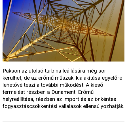
Pakson az utolsó turbina leállására még sor
kerülhet, de az erőmű műszaki kialakítása egyelőre
lehetővé teszi a további működést. A kieső
termelést részben a Dunamenti Erőmű
helyreállítása, részben az import és az önkéntes
fogyasztáscsökkentési vállalások ellensúlyozhatják.