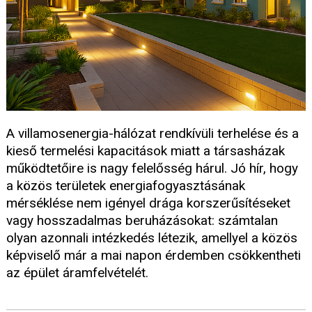
A villamosenergia-hálózat rendkívüli terhelése és a
kieső termelési kapacitások miatt a társasházak
működtetőire is nagy felelősség hárul. Jó hír, hogy
a közös területek energiafogyasztásának
mérséklése nem igényel drága korszerűsítéseket
vagy hosszadalmas beruházásokat: számtalan
olyan azonnali intézkedés létezik, amellyel a közös
képviselő már a mai napon érdemben csökkentheti
az épület áramfelvételét.