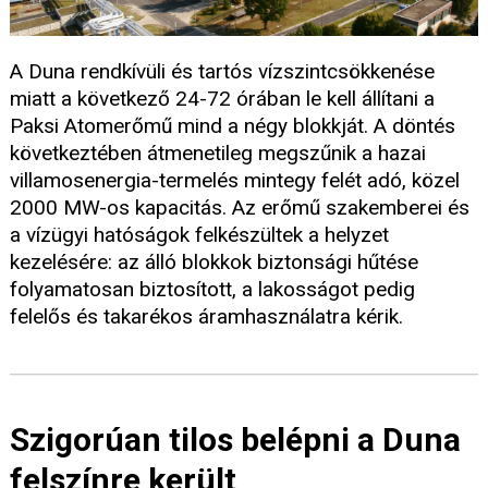
A Duna rendkívüli és tartós vízszintcsökkenése
miatt a következő 24-72 órában le kell állítani a
Paksi Atomerőmű mind a négy blokkját. A döntés
következtében átmenetileg megszűnik a hazai
villamosenergia-termelés mintegy felét adó, közel
2000 MW-os kapacitás. Az erőmű szakemberei és
a vízügyi hatóságok felkészültek a helyzet
kezelésére: az álló blokkok biztonsági hűtése
folyamatosan biztosított, a lakosságot pedig
felelős és takarékos áramhasználatra kérik.
Szigorúan tilos belépni a Duna
felszínre került