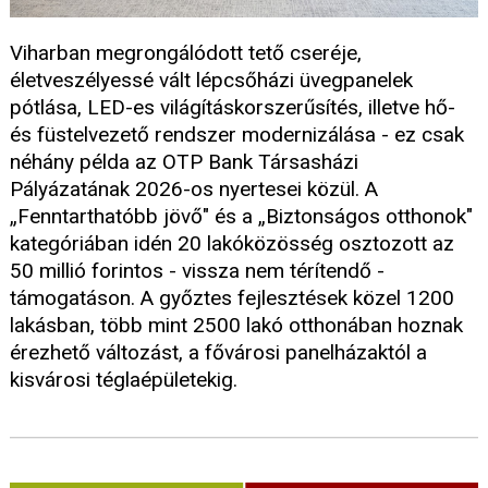
Viharban megrongálódott tető cseréje,
életveszélyessé vált lépcsőházi üvegpanelek
pótlása, LED-es világításkorszerűsítés, illetve hő-
és füstelvezető rendszer modernizálása - ez csak
néhány példa az OTP Bank Társasházi
Pályázatának 2026-os nyertesei közül. A
„Fenntarthatóbb jövő" és a „Biztonságos otthonok"
kategóriában idén 20 lakóközösség osztozott az
50 millió forintos - vissza nem térítendő -
támogatáson. A győztes fejlesztések közel 1200
lakásban, több mint 2500 lakó otthonában hoznak
érezhető változást, a fővárosi panelházaktól a
kisvárosi téglaépületekig.