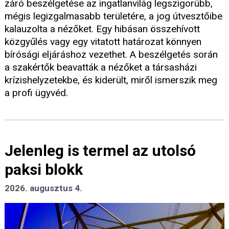
záró beszélgetése az ingatlanvilág legszigorúbb,
mégis legizgalmasabb területére, a jog útvesztőibe
kalauzolta a nézőket. Egy hibásan összehívott
közgyűlés vagy egy vitatott határozat könnyen
bírósági eljáráshoz vezethet. A beszélgetés során
a szakértők beavatták a nézőket a társasházi
krízishelyzetekbe, és kiderült, miről ismerszik meg
a profi ügyvéd.
Jelenleg is termel az utolsó
paksi blokk
2026. augusztus 4.