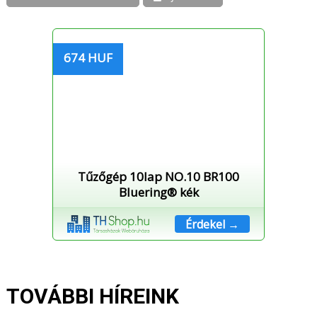
674 HUF
Tűzőgép 10lap NO.10 BR100
Bluering® kék
Érdekel →
TOVÁBBI HÍREINK