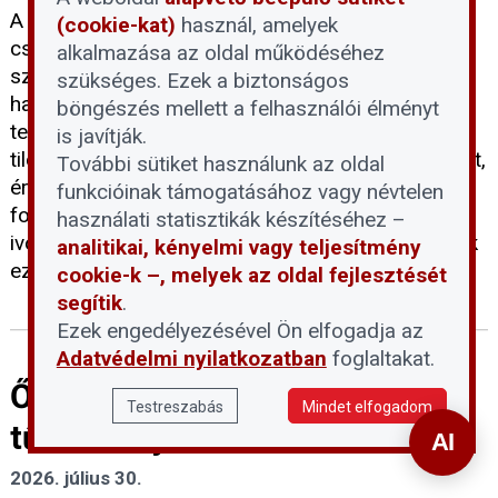
A rekordalacsony dunai vízállás idején sokan
(cookie-kat)
használ, amelyek
csábítónak találják, hogy besétáljanak a folyó
alkalmazása az oldal működéséhez
szárazzá vált medrébe, ám a Fővárosi Vízművek
szükséges. Ezek a biztonságos
határozottan figyelmeztet: a vízbázisvédelmi
böngészés mellett a felhasználói élményt
területekre belépni és ott tartózkodni szigorúan
is javítják.
tilos. Ahhoz, hogy megértsük e tilalom jelentőségét,
További sütiket használunk az oldal
érdemes tisztázni, mit jelent pontosan a vízbázis
funkcióinak támogatásához vagy névtelen
fogalma, és miért jelenthet kockázatot a lakossági
használati statisztikák készítéséhez –
ivóvízellátásra az emberi jelenlét a Duna medrének
analitikai, kényelmi vagy teljesítmény
ezen részein.
cookie-k –, melyek az oldal fejlesztését
segítik
.
Ezek engedélyezésével Ön elfogadja az
Adatvédelmi nyilatkozatban
foglaltakat.
Ősztől 5 százalékra csökken a
Testreszabás
Mindet elfogadom
tűzifa áfája
2026. július 30.