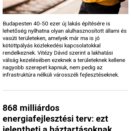
Budapesten 40-50 ezer új lakás építésére is
lehetőség nyílhatna olyan alulhasznosított állami és
vasúti területeken, amelyek már ma is jó
kötöttpályás közlekedési kapcsolatokkal
rendelkeznek. Vitézy Dávid szerint a lakhatási
válság kezelésében ezeknek a területeknek kellene
nagyobb szerepet kapniuk, nem pedig az
infrastruktúra nélküli városszéli fejlesztéseknek.
868 milliárdos
energiafejlesztési terv: ezt
jelentheti a háztartásoknak