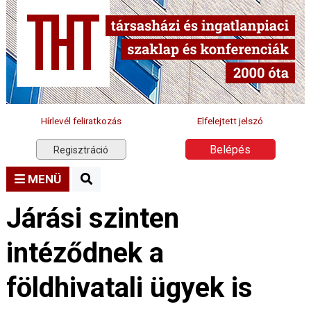
Hírlevél feliratkozás
Elfelejtett jelszó
Belépés
Regisztráció
MENÜ
Járási szinten
intéződnek a
földhivatali ügyek is