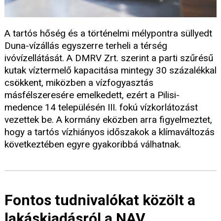
A tartós hőség és a történelmi mélypontra süllyedt
Duna-vízállás egyszerre terheli a térség
ivóvízellátását. A DMRV Zrt. szerint a parti szűrésű
kutak víztermelő kapacitása mintegy 30 százalékkal
csökkent, miközben a vízfogyasztás
másfélszeresére emelkedett, ezért a Pilisi-
medence 14 településén III. fokú vízkorlátozást
vezettek be. A kormány eközben arra figyelmeztet,
hogy a tartós vízhiányos időszakok a klímaváltozás
következtében egyre gyakoribbá válhatnak.
Fontos tudnivalókat közölt a
lakáskiadásról a NAV