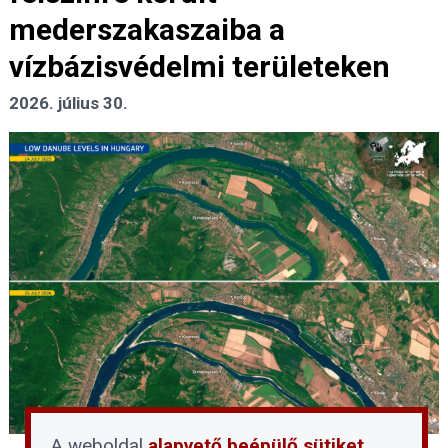
mederszakaszaiba a
vízbázisvédelmi területeken
2026. július 30.
A weboldal
alapvető beépülő sütiket