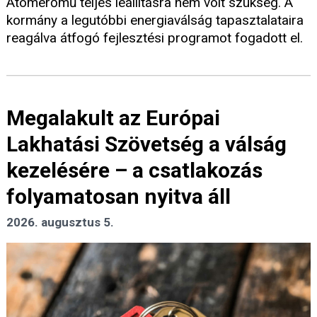
Atomerőmű teljes leállításra nem volt szükség. A
kormány a legutóbbi energiaválság tapasztalataira
reagálva átfogó fejlesztési programot fogadott el.
Megalakult az Európai
Lakhatási Szövetség a válság
kezelésére – a csatlakozás
folyamatosan nyitva áll
2026. augusztus 5.