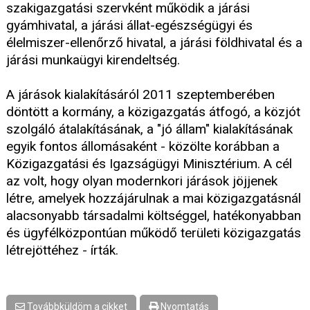
szakigazgatási szervként működik a járási
gyámhivatal, a járási állat-egészségügyi és
élelmiszer-ellenőrző hivatal, a járási földhivatal és a
járási munkaügyi kirendeltség.
A járások kialakításáról 2011 szeptemberében
döntött a kormány, a közigazgatás átfogó, a közjót
szolgáló átalakításának, a "jó állam" kialakításának
egyik fontos állomásaként - közölte korábban a
Közigazgatási és Igazságügyi Minisztérium. A cél
az volt, hogy olyan modernkori járások jöjjenek
létre, amelyek hozzájárulnak a mai közigazgatásnál
alacsonyabb társadalmi költséggel, hatékonyabban
és ügyfélközpontúan működő területi közigazgatás
létrejöttéhez - írták.
Továbbküldöm a cikket
Nyomtatás