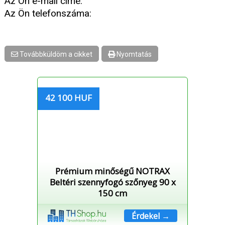
Az Ön e-mail címe:
Az Ön telefonszáma:
Továbbküldöm a cikket
Nyomtatás
42 100 HUF
Prémium minőségű NOTRAX
Beltéri szennyfogó szőnyeg 90 x
150 cm
Érdekel →