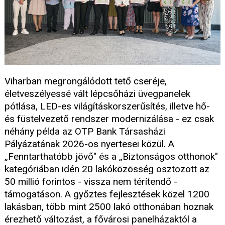
Viharban megrongálódott tető cseréje,
életveszélyessé vált lépcsőházi üvegpanelek
pótlása, LED-es világításkorszerűsítés, illetve hő-
és füstelvezető rendszer modernizálása - ez csak
néhány példa az OTP Bank Társasházi
Pályázatának 2026-os nyertesei közül. A
„Fenntarthatóbb jövő" és a „Biztonságos otthonok"
kategóriában idén 20 lakóközösség osztozott az
50 millió forintos - vissza nem térítendő -
támogatáson. A győztes fejlesztések közel 1200
lakásban, több mint 2500 lakó otthonában hoznak
érezhető változást, a fővárosi panelházaktól a