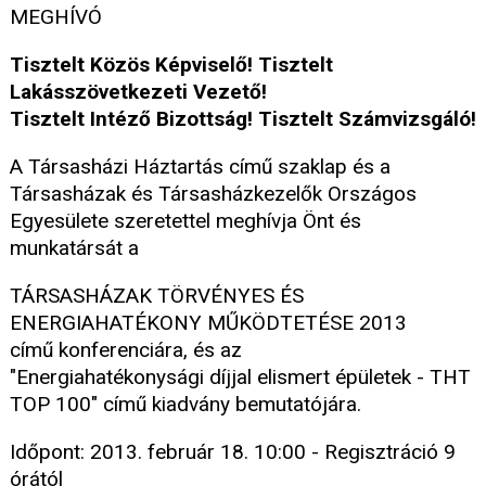
MEGHÍVÓ
Tisztelt Közös Képviselő! Tisztelt
Lakásszövetkezeti Vezető!
Tisztelt Intéző Bizottság! Tisztelt Számvizsgáló!
A Társasházi Háztartás című szaklap és a
Társasházak és Társasházkezelők Országos
Egyesülete szeretettel meghívja Önt és
munkatársát a
TÁRSASHÁZAK TÖRVÉNYES ÉS
ENERGIAHATÉKONY MŰKÖDTETÉSE 2013
című konferenciára, és az
"Energiahatékonysági díjjal elismert épületek - THT
TOP 100" című kiadvány bemutatójára.
Időpont: 2013. február 18. 10:00 - Regisztráció 9
órától