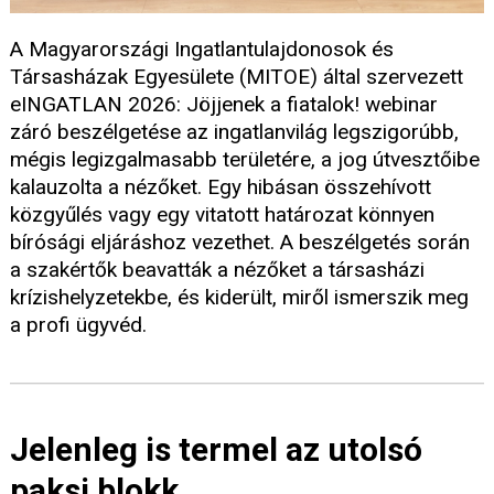
A Magyarországi Ingatlantulajdonosok és
Társasházak Egyesülete (MITOE) által szervezett
eINGATLAN 2026: Jöjjenek a fiatalok! webinar
záró beszélgetése az ingatlanvilág legszigorúbb,
mégis legizgalmasabb területére, a jog útvesztőibe
kalauzolta a nézőket. Egy hibásan összehívott
közgyűlés vagy egy vitatott határozat könnyen
bírósági eljáráshoz vezethet. A beszélgetés során
a szakértők beavatták a nézőket a társasházi
krízishelyzetekbe, és kiderült, miről ismerszik meg
a profi ügyvéd.
Jelenleg is termel az utolsó
paksi blokk