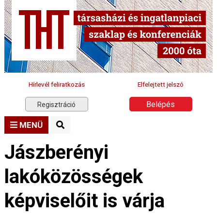
Hírlevél feliratkozás
Elfelejtett jelszó
Belépés
Regisztráció
MENÜ
Jászberényi
lakóközösségek
képviselőit is várja