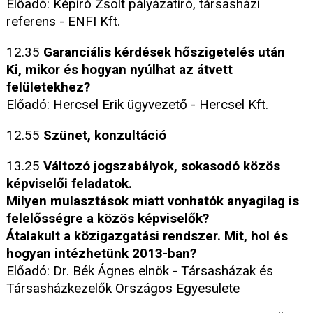
Előadó: Képíró Zsolt pályázatíró, társasházi
referens - ENFI Kft.
12.35
Garanciális kérdések hőszigetelés után
Ki, mikor és hogyan nyúlhat az átvett
felületekhez?
Előadó: Hercsel Erik ügyvezető - Hercsel Kft.
12.55
Szünet, konzultáció
13.25
Változó jogszabályok, sokasodó közös
képviselői feladatok.
Milyen mulasztások miatt vonhatók anyagilag is
felelősségre a közös képviselők?
Átalakult a közigazgatási rendszer. Mit, hol és
hogyan intézhetünk 2013-ban?
Előadó: Dr. Bék Ágnes elnök - Társasházak és
Társasházkezelők Országos Egyesülete