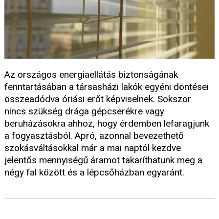
Az országos energiaellátás biztonságának
fenntartásában a társasházi lakók egyéni döntései
összeadódva óriási erőt képviselnek. Sokszor
nincs szükség drága gépcserékre vagy
beruházásokra ahhoz, hogy érdemben lefaragjunk
a fogyasztásból. Apró, azonnal bevezethető
szokásváltásokkal már a mai naptól kezdve
jelentős mennyiségű áramot takaríthatunk meg a
négy fal között és a lépcsőházban egyaránt.