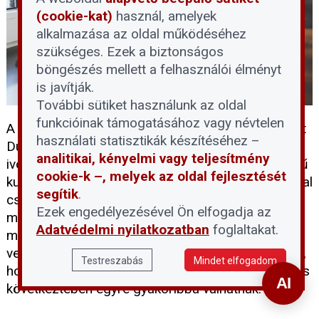
(cookie-kat)
használ, amelyek
alkalmazása az oldal működéséhez
szükséges. Ezek a biztonságos
böngészés mellett a felhasználói élményt
is javítják.
További sütiket használunk az oldal
funkcióinak támogatásához vagy névtelen
A tartós hőség és a történelmi mélypontra süllyedt
használati statisztikák készítéséhez –
Duna-vízállás egyszerre terheli a térség
analitikai, kényelmi vagy teljesítmény
ivóvízellátását. A DMRV Zrt. szerint a parti szűrésű
cookie-k –, melyek az oldal fejlesztését
kutak víztermelő kapacitása mintegy 30 százalékkal
segítik
.
csökkent, miközben a vízfogyasztás
Ezek engedélyezésével Ön elfogadja az
másfélszeresére emelkedett, ezért a Pilisi-
Adatvédelmi nyilatkozatban
foglaltakat.
medence 14 településén III. fokú vízkorlátozást
vezettek be. A kormány eközben arra figyelmeztet,
Testreszabás
Mindet elfogadom
hogy a tartós vízhiányos időszakok a klímaváltozás
következtében egyre gyakoribbá válhatnak.