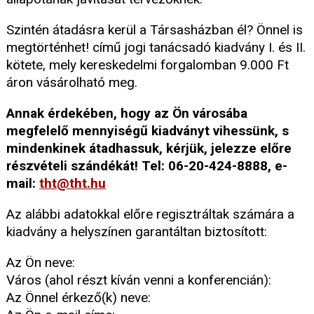
Szintén átadásra kerül a Társasházban él? Önnel is
megtörténhet! című jogi tanácsadó kiadvány I. és II.
kötete, mely kereskedelmi forgalomban 9.000 Ft
áron vásárolható meg.
Annak érdekében, hogy az Ön városába
megfelelő mennyiségű kiadványt vihessünk, s
mindenkinek átadhassuk, kérjük, jelezze előre
részvételi szándékát! Tel: 06-20-424-8888, e-
mail:
tht@tht.hu
Az alábbi adatokkal előre regisztráltak számára a
kiadvány a helyszínen garantáltan biztosított:
Az Ön neve:
Város (ahol részt kíván venni a konferencián):
Az Önnel érkező(k) neve: