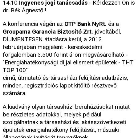
14.10
Ingyenes jogi tanácsadás
- Kérdezzen Ön is
dr. Bék Ágnestől!
A konferencia végén az
OTP Bank NyRt.
és a
Groupama Garancia Biztosító Zrt.
jóvoltából,
DÍJMENTESEN átadásra kerül, a 2013
februárjában megjelent - kereskedelmi
forgalomban 3.500 forint áron megvásárolható -
"Energiahatékonysági díjjal elismert épületek - THT
TOP 100"
című, útmutató és társasházi felújítási adatbázis,
minden, regisztrációs lapot kitöltő résztvevő
számára.
A kiadvány olyan társasházi beruházásokat mutat
be részletes adatokkal, melyek például
szolgálhatnak a társasházi és lakásszövetkezeti
épületek energiahatékony felújítását, műszaki
állapotának javítását tervezőknek.