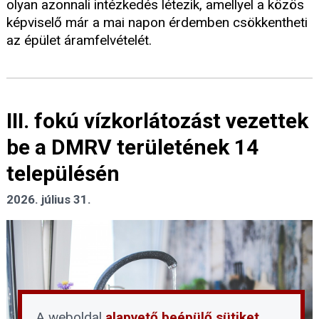
olyan azonnali intézkedés létezik, amellyel a közös
képviselő már a mai napon érdemben csökkentheti
az épület áramfelvételét.
III. fokú vízkorlátozást vezettek
be a DMRV területének 14
településén
2026. július 31.
A weboldal
alapvető beépülő sütiket