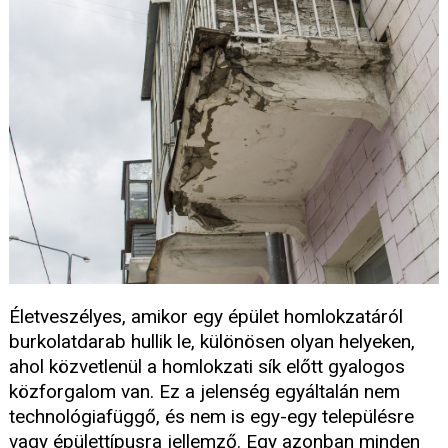
Életveszélyes, amikor egy épület homlokzatáról
burkolatdarab hullik le, különösen olyan helyeken,
ahol közvetlenül a homlokzati sík előtt gyalogos
közforgalom van. Ez a jelenség egyáltalán nem
technológiafüggő, és nem is egy-egy településre
vagy épülettípusra jellemző. Egy azonban minden