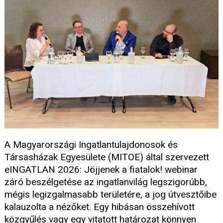
A Magyarországi Ingatlantulajdonosok és
Társasházak Egyesülete (MITOE) által szervezett
eINGATLAN 2026: Jöjjenek a fiatalok! webinar
záró beszélgetése az ingatlanvilág legszigorúbb,
mégis legizgalmasabb területére, a jog útvesztőibe
kalauzolta a nézőket. Egy hibásan összehívott
közgyűlés vagy egy vitatott határozat könnyen