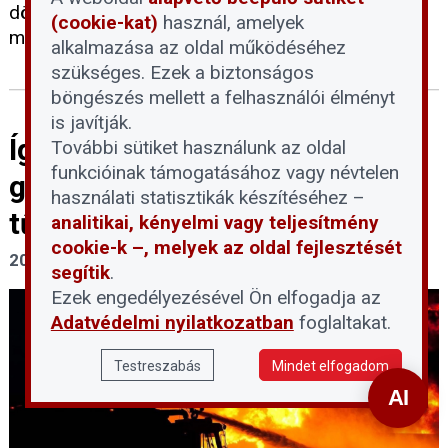
döntése alapján a szabályozás a kormányzati
(cookie-kat)
használ, amelyek
moratórium lejártát követően lép életbe.
alkalmazása az oldal működéséhez
szükséges. Ezek a biztonságos
böngészés mellett a felhasználói élményt
is javítják.
Így léphet fel a lakóközösség a
További sütiket használunk az oldal
funkcióinak támogatásához vagy névtelen
gyűjtögetés jelentette
használati statisztikák készítéséhez –
tűzveszély ellen
analitikai, kényelmi vagy teljesítmény
cookie-k –, melyek az oldal fejlesztését
2026. július 29.
segítik
.
Ezek engedélyezésével Ön elfogadja az
Adatvédelmi nyilatkozatban
foglaltakat.
Testreszabás
Mindet elfogadom