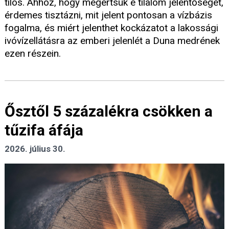
tilos. Ahhoz, hogy megértsük e tilalom jelentőségét,
érdemes tisztázni, mit jelent pontosan a vízbázis
fogalma, és miért jelenthet kockázatot a lakossági
ivóvízellátásra az emberi jelenlét a Duna medrének
ezen részein.
Ősztől 5 százalékra csökken a
tűzifa áfája
2026. július 30.