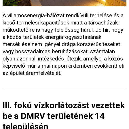
A villamosenergia-hálózat rendkívüli terhelése és a
kieső termelési kapacitások miatt a társasházak
működtetőire is nagy felelősség hárul. Jó hír, hogy
a közös területek energiafogyasztásának
mérséklése nem igényel drága korszerűsítéseket
vagy hosszadalmas beruházásokat: számtalan
olyan azonnali intézkedés létezik, amellyel a közös
képviselő már a mai napon érdemben csökkentheti
az épület áramfelvételét.
III. fokú vízkorlátozást vezettek
be a DMRV területének 14
településén