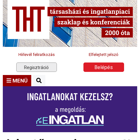
Hírlevél feliratkozás
Elfelejtett jelszó
Belépés
Regisztráció
MENÜ