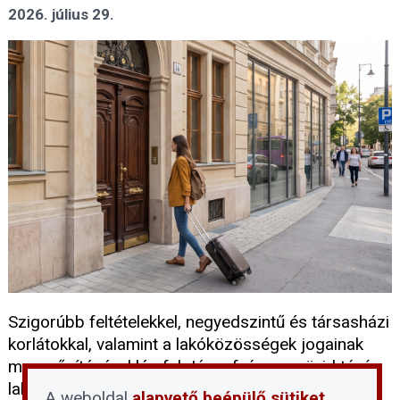
2026. július 29.
Szigorúbb feltételekkel, negyedszintű és társasházi
korlátokkal, valamint a lakóközösségek jogainak
megerősítésével lép fel Józsefváros a rövid távú
lakáskiadás terjedése ellen. A Képviselő-testület
A weboldal
alapvető beépülő sütiket