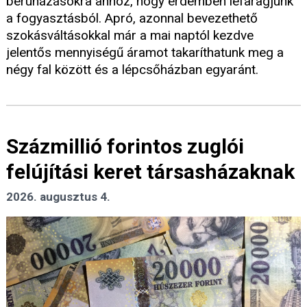
beruházásokra ahhoz, hogy érdemben lefaragjunk
a fogyasztásból. Apró, azonnal bevezethető
szokásváltásokkal már a mai naptól kezdve
jelentős mennyiségű áramot takaríthatunk meg a
négy fal között és a lépcsőházban egyaránt.
Százmillió forintos zuglói
felújítási keret társasházaknak
2026. augusztus 4.