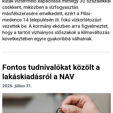
kutak víztermelő kapacitása mintegy 30 százalékkal
csökkent, miközben a vízfogyasztás
másfélszeresére emelkedett, ezért a Pilisi-
medence 14 településén III. fokú vízkorlátozást
vezettek be. A kormány eközben arra figyelmeztet,
hogy a tartós vízhiányos időszakok a klímaváltozás
következtében egyre gyakoribbá válhatnak.
Fontos tudnivalókat közölt a
lakáskiadásról a NAV
2026. július 31.