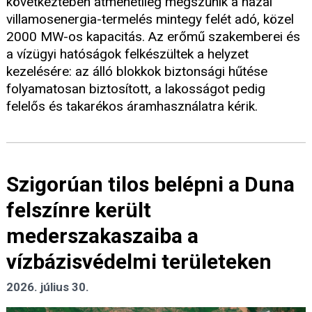
következtében átmenetileg megszűnik a hazai
villamosenergia-termelés mintegy felét adó, közel
2000 MW-os kapacitás. Az erőmű szakemberei és
a vízügyi hatóságok felkészültek a helyzet
kezelésére: az álló blokkok biztonsági hűtése
folyamatosan biztosított, a lakosságot pedig
felelős és takarékos áramhasználatra kérik.
Szigorúan tilos belépni a Duna
felszínre került
mederszakaszaiba a
vízbázisvédelmi területeken
2026. július 30.