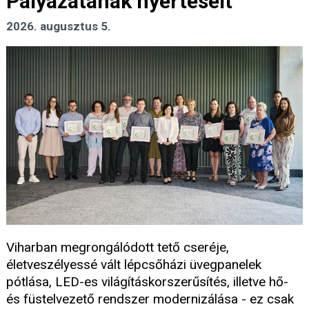
Pályázatának nyerteseit
2026. augusztus 5.
Viharban megrongálódott tető cseréje,
életveszélyessé vált lépcsőházi üvegpanelek
pótlása, LED-es világításkorszerűsítés, illetve hő-
és füstelvezető rendszer modernizálása - ez csak