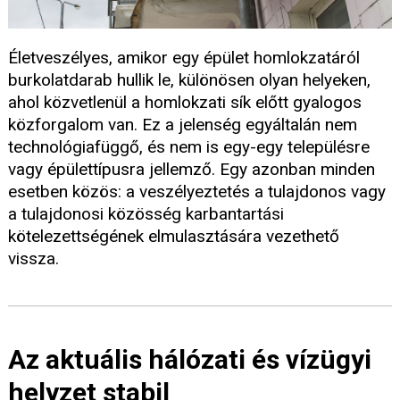
Életveszélyes, amikor egy épület homlokzatáról
burkolatdarab hullik le, különösen olyan helyeken,
ahol közvetlenül a homlokzati sík előtt gyalogos
közforgalom van. Ez a jelenség egyáltalán nem
technológiafüggő, és nem is egy-egy településre
vagy épülettípusra jellemző. Egy azonban minden
esetben közös: a veszélyeztetés a tulajdonos vagy
a tulajdonosi közösség karbantartási
kötelezettségének elmulasztására vezethető
vissza.
Az aktuális hálózati és vízügyi
helyzet stabil