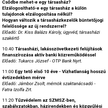
Csődbe mehet-e egy társasház?
Elzálogosítható-e egy társasház a külön
tulajdonok elzálogosítása nélkül?
Hogyan változik a társasházkezelők büntetőjogi
felelőssége az új rendszerrel?
Előadó: Dr. Kiss Balázs Károly, ügyvéd, társasházi
szakértő
10.40
Társasházi, lakásszövetkezeti felújítások
finanszírozása aktív banki közreműködéssel
Előadó: Tukarcs József - OTP Bank Nyrt.
11.00
Egy tető első 10 éve - Vízhatlanság hosszú
évtizedekben mérve
Előadó: Jámbor Zsolt, mérnök szaktanácsadó -
Fatra Izolfa Zrt.
11.20
Tűzvédelem az SZMSZ-ben,
szabályzatokban, házirendekben és közgyűlési