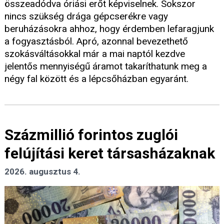
összeadódva óriási erőt képviselnek. Sokszor
nincs szükség drága gépcserékre vagy
beruházásokra ahhoz, hogy érdemben lefaragjunk
a fogyasztásból. Apró, azonnal bevezethető
szokásváltásokkal már a mai naptól kezdve
jelentős mennyiségű áramot takaríthatunk meg a
négy fal között és a lépcsőházban egyaránt.
Százmillió forintos zuglói
felújítási keret társasházaknak
2026. augusztus 4.