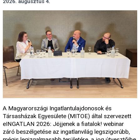
2026. augusztus 4.
A Magyarországi Ingatlantulajdonosok és
Társasházak Egyesülete (MITOE) által szervezett
eINGATLAN 2026: Jöjjenek a fiatalok! webinar
záró beszélgetése az ingatlanvilág legszigorúbb,
mégis legizgalmasabb területére, a jog útvesztőibe