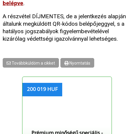
belépve
.
A részvétel DÍJMENTES, de a jelentkezés alapján
általunk megküldött QR-kódos belépőjeggyel, s a
hatályos jogszabályok figyelembevételével
kizárólag védettségi igazolvánnyal lehetséges.
Továbbküldöm a cikket
Nyomtatás
200 019 HUF
Prémium minőségű speciális -