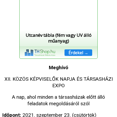
Utcanév tábla (fém vagy UV álló
műanyag)
Érdekel →
Meghívó
XII. KÖZÖS KÉPVISELŐK NAPJA ÉS TÁRSASHÁZI
EXPO
A nap, ahol minden a társasházak előtt álló
feladatok megoldásáról szól
Időpont:
2021. szeptember 23. (csütörtök)