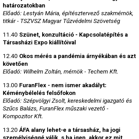
határozatokban
Előadó: Lestyán Mária, építésztervező szakmérnök,
titkár - TSZVSZ Magyar Tűzvédelmi Szövetség
11.40
Szünet, konzultáció - Kapcsolatépítés a
Társasházi Expo kiállítóival
12.40
Okos mérés a pandémia árnyékában és azt
követően
Előadó: Wilhelm Zoltán, mérnök - Techem Kft.
13.00
FuranFlex - nem ismer akadályt:
Kéménybélelés felsőfokon
Előadó: Szépvölgyi Zsolt, kereskedelmi igazgató és
Szűcs Balázs, FuranFlex műszaki vezető -
Kompozitor Kft.
13.20
ÁFA alany lehet-e a társasház, ha jogi
személyiséggé válik, s ha igen, akkor ez mit