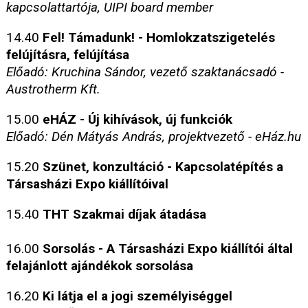
kapcsolattartója, UIPI board member
14.40
Fel! Támadunk! - Homlokzatszigetelés
felújításra, felújítása
Előadó: Kruchina Sándor, vezető szaktanácsadó -
Austrotherm Kft.
15.00
eHÁZ - Új kihívások, új funkciók
Előadó: Dén Mátyás András, projektvezető - eHáz.hu
15.20
Szünet, konzultáció - Kapcsolatépítés a
Társasházi Expo kiállítóival
15.40
THT Szakmai díjak átadása
16.00
Sorsolás - A Társasházi Expo kiállítói által
felajánlott ajándékok sorsolása
16.20
Ki látja el a jogi személyiséggel