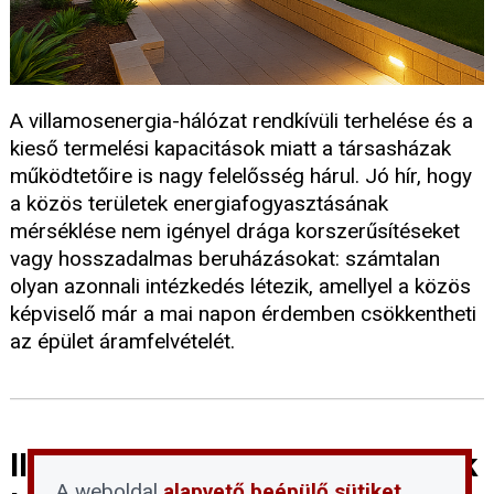
A villamosenergia-hálózat rendkívüli terhelése és a
kieső termelési kapacitások miatt a társasházak
működtetőire is nagy felelősség hárul. Jó hír, hogy
a közös területek energiafogyasztásának
mérséklése nem igényel drága korszerűsítéseket
vagy hosszadalmas beruházásokat: számtalan
olyan azonnali intézkedés létezik, amellyel a közös
képviselő már a mai napon érdemben csökkentheti
az épület áramfelvételét.
III. fokú vízkorlátozást vezettek
A weboldal
alapvető beépülő sütiket