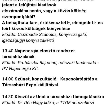
jelent a felújítási kiadások
elszámolása során, vagy a közös költség
szempontjából?
A behajthatatlan-, értékvesztett-, elengedett- és
leírt közös költségek könyvelése
Előadó: Csizmadia Szabolcs, könyvvizsgáló,
igazságügyi könyvszakértő
13.40
Napenergia elosztó rendszer
társasházaknak
Előadó: Prohászka Rajmund, műszaki tanácsadó -
PV Napenergia Kft.
14.00
Szünet, konzultáció - Kapcsolatépítés a
Társasházi Expo kiállítóival
14.30
Készül az Unió a társasházi támogatásokra
Előadó: Dr. Dén-Nagy Ildikó, a TTOE nemzetközi