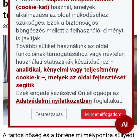
be a DMRV területének 14
(cookie-kat)
használ, amelyek
településén
alkalmazása az oldal működéséhez
szükséges. Ezek a biztonságos
2026. július 31.
böngészés mellett a felhasználói élményt
is javítják.
További sütiket használunk az oldal
funkcióinak támogatásához vagy névtelen
használati statisztikák készítéséhez –
analitikai, kényelmi vagy teljesítmény
cookie-k –, melyek az oldal fejlesztését
segítik
.
Ezek engedélyezésével Ön elfogadja az
Adatvédelmi nyilatkozatban
foglaltakat.
Testreszabás
Mindet elfogadom
A tartós hőség és a történelmi mélypontra süllyedt