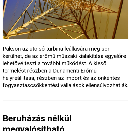
Pakson az utolsó turbina leállására még sor
kerülhet, de az erőmű műszaki kialakítása egyelőre
lehetővé teszi a további működést. A kieső
termelést részben a Dunamenti Erőmű
helyreállítása, részben az import és az önkéntes
fogyasztáscsökkentési vállalások ellensúlyozhatják.
Beruházás nélkül
megvalósítható