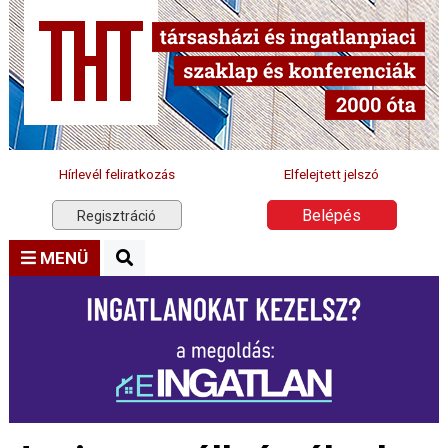
Hírlevél feliratkozás
Elfelejtett jelszó
Belépés
Regisztráció
MENÜ