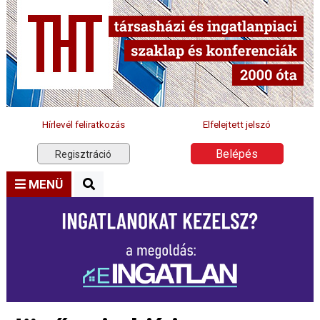
Hírlevél feliratkozás
Elfelejtett jelszó
Belépés
Regisztráció
MENÜ