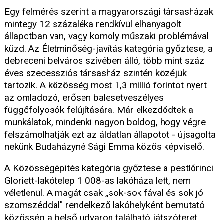
Egy felmérés szerint a magyarországi társasházak
mintegy 12 százaléka rendkívül elhanyagolt
állapotban van, vagy komoly műszaki problémával
küzd. Az Életminőség-javítás kategória győztese, a
debreceni belváros szívében álló, több mint száz
éves szecessziós társasház szintén közéjük
tartozik. A közösség most 1,3 millió forintot nyert
az omladozó, erősen balesetveszélyes
függőfolyosók felújítására. Már elkezdődtek a
munkálatok, mindenki nagyon boldog, hogy végre
felszámolhatják ezt az áldatlan állapotot - újságolta
nekünk Budaházyné Sági Emma közös képviselő.
A Közösségépítés kategória győztese a pestlőrinci
Gloriett-lakótelep 1 008-as lakóháza lett, nem
véletlenül. A magát csak „sok-sok fával és sok jó
szomszéddal" rendelkező lakóhelyként bemutató
közösség a belső udvaron található játszóteret