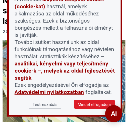
(cookie-kat)
használ, amelyek
szövetség a félbemaradt
alkalmazása az oldal működéséhez
lakossági projekteknek
szükséges. Ezek a biztonságos
böngészés mellett a felhasználói élményt
2026. június 8.
is javítják.
További sütiket használunk az oldal
funkcióinak támogatásához vagy névtelen
használati statisztikák készítéséhez –
analitikai, kényelmi vagy teljesítmény
cookie-k –, melyek az oldal fejlesztését
segítik
.
Ezek engedélyezésével Ön elfogadja az
Adatvédelmi nyilatkozatban
foglaltakat.
Testreszabás
Mindet elfogadom