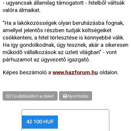
- ugyancsak államilag támogatott - hitelből váltsák
valóra álmaikat.
"Ha a lakóközösségek olyan beruházásba fognak,
amellyel jelentős részben tudják költségeiket
csökkenteni, a hitel törlesztése is könnyebbé válik.
Ha így gondolkodnak, úgy tesznek, akár a sikeresen
működő vállalkozások az üzleti világban" - vont
párhuzamot az ügyvezető igazgató.
Képes beszámoló a
www.hazforum.hu
oldalon.
Továbbküldöm a cikket
Nyomtatás
42 100 HUF