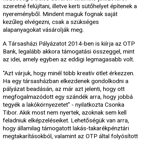
szeretné felújítani, illetve kerti sütőhelyet építenek a
nyereményből. Mindent maguk fognak saját
kezűleg elvégezni, csak a szükséges
alapanyagokat vásárolják meg.
A Társasházi Pályázatot 2014-ben is kiírja az OTP
Bank, legalább akkora támogatási összeggel, mint
az idei, amely egyben az eddigi legmagasabb volt.
"Azt várjuk, hogy minél több kreatív ötlet érkezzen.
Ha egy társasházban elkezdenek gondolkodni a
pályázat beadásán, az már azt jelenti, hogy ott
megfogalmazódott egy szándék arra, hogy jobbá
tegyék a lakókörnyezetet" - nyilatkozta Csonka
Tibor. Akik most nem nyertek, azoknak sem kell
feladniuk elképzeléseiket. Lehetőségük van arra,
hogy államilag támogatott lakás-takarékpénztári
megtakarításokból, valamint az OTP által folyósított