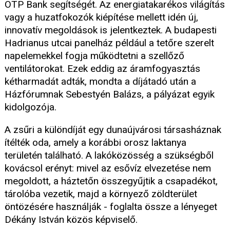
OTP Bank segítségét. Az energiatakarékos világítás
vagy a huzatfokozók kiépítése mellett idén új,
innovatív megoldások is jelentkeztek. A budapesti
Hadrianus utcai panelház például a tetőre szerelt
napelemekkel fogja működtetni a szellőző
ventilátorokat. Ezek eddig az áramfogyasztás
kétharmadát adták, mondta a díjátadó után a
Házfórumnak Sebestyén Balázs, a pályázat egyik
kidolgozója.
A zsűri a különdíját egy dunaújvárosi társasháznak
ítélték oda, amely a korábbi orosz laktanya
területén található. A lakóközösség a szükségből
kovácsol erényt: mivel az esővíz elvezetése nem
megoldott, a háztetőn összegyűjtik a csapadékot,
tárolóba vezetik, majd a környező zöldterület
öntözésére használják - foglalta össze a lényeget
Dékány István közös képviselő.