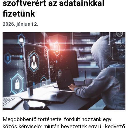
szoftverért az adatainkkal
fizetünk
2026. június 12.
Megdöbbentő történettel fordult hozzánk egy
közös képviselő: miután bevezettek egy új, kedvező