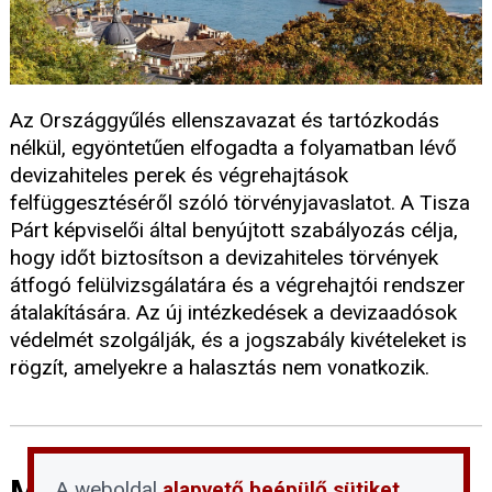
Az Országgyűlés ellenszavazat és tartózkodás
nélkül, egyöntetűen elfogadta a folyamatban lévő
devizahiteles perek és végrehajtások
felfüggesztéséről szóló törvényjavaslatot. A Tisza
Párt képviselői által benyújtott szabályozás célja,
hogy időt biztosítson a devizahiteles törvények
átfogó felülvizsgálatára és a végrehajtói rendszer
átalakítására. Az új intézkedések a devizaadósok
védelmét szolgálják, és a jogszabály kivételeket is
rögzít, amelyekre a halasztás nem vonatkozik.
Mentőövet kér a napelemes
A weboldal
alapvető beépülő sütiket