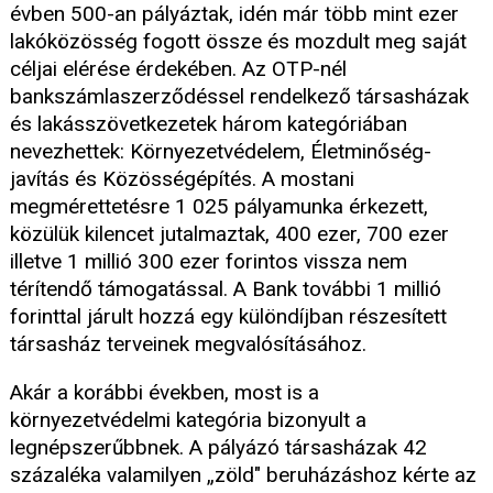
évben 500-an pályáztak, idén már több mint ezer
lakóközösség fogott össze és mozdult meg saját
céljai elérése érdekében. Az OTP-nél
bankszámlaszerződéssel rendelkező társasházak
és lakásszövetkezetek három kategóriában
nevezhettek: Környezetvédelem, Életminőség-
javítás és Közösségépítés. A mostani
megmérettetésre 1 025 pályamunka érkezett,
közülük kilencet jutalmaztak, 400 ezer, 700 ezer
illetve 1 millió 300 ezer forintos vissza nem
térítendő támogatással. A Bank további 1 millió
forinttal járult hozzá egy különdíjban részesített
társasház terveinek megvalósításához.
Akár a korábbi években, most is a
környezetvédelmi kategória bizonyult a
legnépszerűbbnek. A pályázó társasházak 42
százaléka valamilyen „zöld" beruházáshoz kérte az