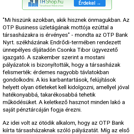
Érdekel →
"Mi hiszünk azokban, akik hisznek önmagukban. Az
OTP Business üzletágának mottója ezúttal a
társasházakra is érvényes" - mondta az OTP Bank
Nyrt. székházának Endrődi-termében rendezett
ünnepélyes díjátadón Csonka Tibor ügyvezető
igazgató. A szakember szerint a mostani
pályázatok is bizonyították, hogy a társasházak
felismerték: érdemes nagyobb távlatokban
gondolkodni. A kis karbantartások, felújítások
helyett olyan ötleteket kell kidolgozni, amellyel jóval
hatékonyabbá, takarékosabbá tehetik
működésüket. A keletkező hasznot minden lakó a
saját pénztárcáján fogja érezni.
Az idei volt az ötödik alkalom, hogy az OTP Bank
kiírta társasházaknak szóló pályázatát. Míg az első