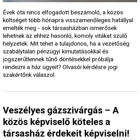
Évek óta nincs elfogadott beszámoló, a közös
költséget több hónapra visszamenőleges hatállyal
emelték meg - sok társasházban ismerősek
lehetnek az ehhez hasonló, komoly vitákat szülő
helyzetek. Mit tehet a tulajdonos, ha a vezetőség
szabálytalan pénzügyi kimutatásokkal és
jogszerűtlennek tűnő döntésekkel próbálja
rendezni a ház ügyeit? Olvasói kérdésre jogi
szakértőnk válaszol.
Veszélyes gázszivárgás – A
közös képviselő köteles a
társasház érdekeit képviselni!