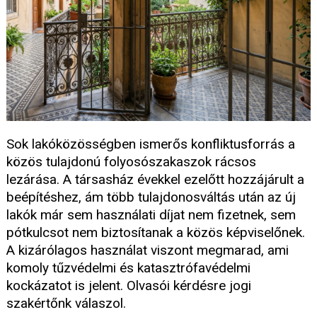
Sok lakóközösségben ismerős konfliktusforrás a
közös tulajdonú folyosószakaszok rácsos
lezárása. A társasház évekkel ezelőtt hozzájárult a
beépítéshez, ám több tulajdonosváltás után az új
lakók már sem használati díjat nem fizetnek, sem
pótkulcsot nem biztosítanak a közös képviselőnek.
A kizárólagos használat viszont megmarad, ami
komoly tűzvédelmi és katasztrófavédelmi
kockázatot is jelent. Olvasói kérdésre jogi
szakértőnk válaszol.