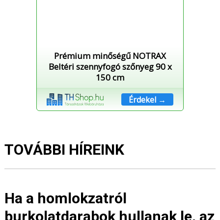
Prémium minőségű NOTRAX
Beltéri szennyfogó szőnyeg 90 x
150 cm
Érdekel →
TOVÁBBI HÍREINK
Ha a homlokzatról
burkolatdarabok hullanak le, az