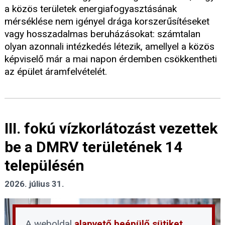
a közös területek energiafogyasztásának
mérséklése nem igényel drága korszerűsítéseket
vagy hosszadalmas beruházásokat: számtalan
olyan azonnali intézkedés létezik, amellyel a közös
képviselő már a mai napon érdemben csökkentheti
az épület áramfelvételét.
III. fokú vízkorlátozást vezettek
be a DMRV területének 14
településén
2026. július 31.
A weboldal
alapvető beépülő sütiket