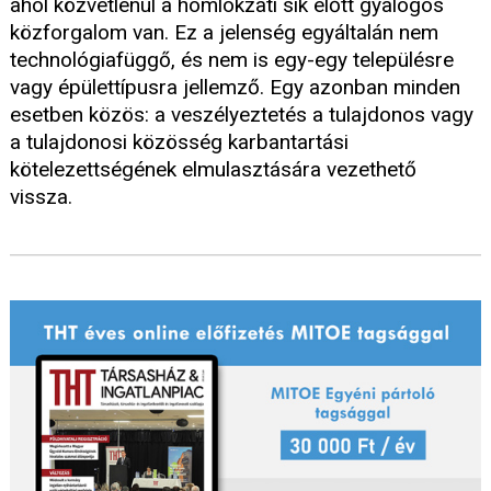
ahol közvetlenül a homlokzati sík előtt gyalogos
közforgalom van. Ez a jelenség egyáltalán nem
technológiafüggő, és nem is egy-egy településre
vagy épülettípusra jellemző. Egy azonban minden
esetben közös: a veszélyeztetés a tulajdonos vagy
a tulajdonosi közösség karbantartási
kötelezettségének elmulasztására vezethető
vissza.