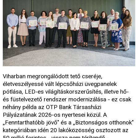
Viharban megrongálódott tető cseréje,
életveszélyessé vált lépcsőházi üvegpanelek
pótlása, LED-es világításkorszerűsítés, illetve hő-
és füstelvezető rendszer modernizálása - ez csak
néhány példa az OTP Bank Társasházi
Pályázatának 2026-os nyertesei közül. A
„Fenntarthatóbb jövő" és a „Biztonságos otthonok"
kategóriában idén 20 lakóközösség osztozott az
50 millió forintos - vissza nem térítendő -