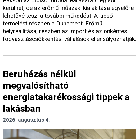
Pakson az utolsó turbina leállására még sor
kerülhet, de az erőmű műszaki kialakítása egyelőre
lehetővé teszi a további működést. A kieső
termelést részben a Dunamenti Erőmű
helyreállítása, részben az import és az önkéntes
fogyasztáscsökkentési vállalások ellensúlyozhatják.
Beruházás nélkül
megvalósítható
energiatakarékossági tippek a
lakásban
2026. augusztus 4.