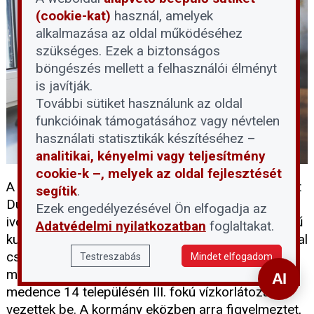
(cookie-kat)
használ, amelyek
alkalmazása az oldal működéséhez
szükséges. Ezek a biztonságos
böngészés mellett a felhasználói élményt
is javítják.
További sütiket használunk az oldal
funkcióinak támogatásához vagy névtelen
használati statisztikák készítéséhez –
analitikai, kényelmi vagy teljesítmény
cookie-k –, melyek az oldal fejlesztését
A tartós hőség és a történelmi mélypontra süllyedt
segítik
.
Duna-vízállás egyszerre terheli a térség
Ezek engedélyezésével Ön elfogadja az
ivóvízellátását. A DMRV Zrt. szerint a parti szűrésű
Adatvédelmi nyilatkozatban
foglaltakat.
kutak víztermelő kapacitása mintegy 30 százalékkal
csökkent, miközben a vízfogyasztás
Testreszabás
Mindet elfogadom
másfélszeresére emelkedett, ezért a Pilisi-
medence 14 településén III. fokú vízkorlátozást
vezettek be. A kormány eközben arra figyelmeztet,