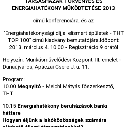
TÁRSASHÁZAK TÖRVÉNYES ÉS
ENERGIAHATÉKONY MŰKÖDTETÉSE 2013
című konferenciára, és az
"Energiahatékonysági díjjal elismert épületek - THT
TOP 100" című kiadvány bemutatójára.Időpont:
2013. március 4. 10:00 - Regisztráció 9 órától
Helyszín: Munkásművelődési Központ, III. emelet -
Dunaújváros, Apáczai Csere J. u. 11.
Program:
10.00
Megnyitó
- Meichl Mátyás főszerkesztő,
THT
10.15
Energiahatékony beruházások banki
háttere
Hogyan éljünk a lakóközösségek számára