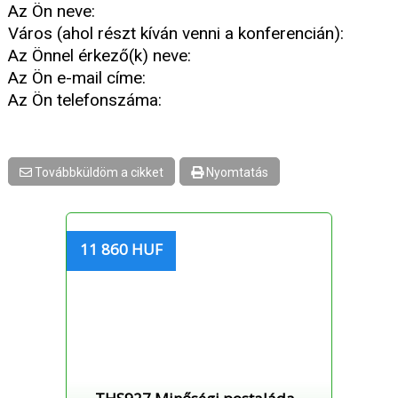
Az Ön neve:
Város (ahol részt kíván venni a konferencián):
Az Önnel érkező(k) neve:
Az Ön e-mail címe:
Az Ön telefonszáma:
Továbbküldöm a cikket
Nyomtatás
11 860 HUF