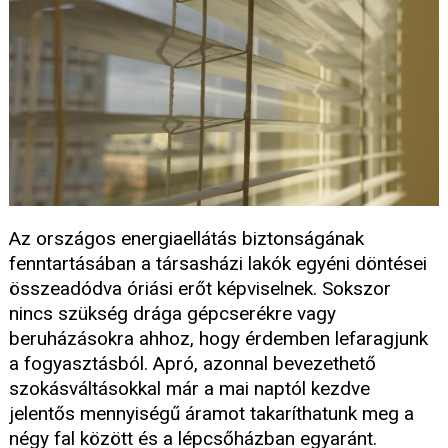
Az országos energiaellátás biztonságának
fenntartásában a társasházi lakók egyéni döntései
összeadódva óriási erőt képviselnek. Sokszor
nincs szükség drága gépcserékre vagy
beruházásokra ahhoz, hogy érdemben lefaragjunk
a fogyasztásból. Apró, azonnal bevezethető
szokásváltásokkal már a mai naptól kezdve
jelentős mennyiségű áramot takaríthatunk meg a
négy fal között és a lépcsőházban egyaránt.