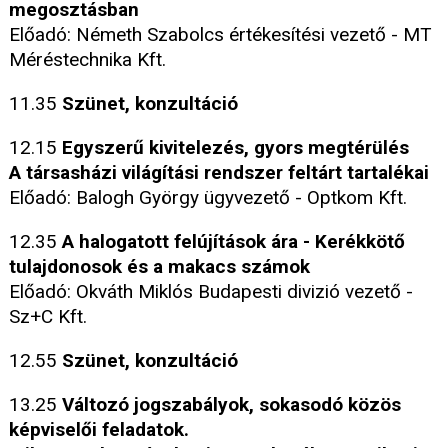
megosztásban
Előadó: Németh Szabolcs értékesítési vezető - MT
Méréstechnika Kft.
11.35
Szünet, konzultáció
12.15
Egyszerű kivitelezés, gyors megtérülés
A társasházi világítási rendszer feltárt tartalékai
Előadó: Balogh György ügyvezető - Optkom Kft.
12.35
A halogatott felújítások ára - Kerékkötő
tulajdonosok és a makacs számok
Előadó: Okváth Miklós Budapesti divizió vezető -
Sz+C Kft.
12.55
Szünet, konzultáció
13.25
Változó jogszabályok, sokasodó közös
képviselői feladatok.