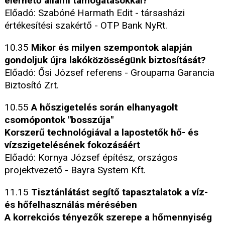
elérhető állami támogatásokkal?
Előadó: Szabóné Harmath Edit - társasházi
értékesítési szakértő - OTP Bank NyRt.
10.35
Mikor és milyen szempontok alapján
gondoljuk újra lakóközösségünk biztosítását?
Előadó: Ősi József referens - Groupama Garancia
Biztosító Zrt.
10.55
A hőszigetelés során elhanyagolt
csomópontok "bosszúja"
Korszerű technológiával a lapostetők hő- és
vízszigetelésének fokozásáért
Előadó: Kornya József építész, országos
projektvezető - Bayra System Kft.
11.15
Tisztánlátást segítő tapasztalatok a víz-
és hőfelhasználás mérésében
A korrekciós tényezők szerepe a hőmennyiség