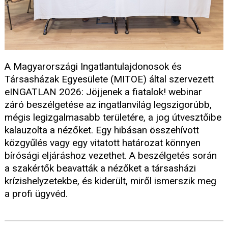
A Magyarországi Ingatlantulajdonosok és
Társasházak Egyesülete (MITOE) által szervezett
eINGATLAN 2026: Jöjjenek a fiatalok! webinar
záró beszélgetése az ingatlanvilág legszigorúbb,
mégis legizgalmasabb területére, a jog útvesztőibe
kalauzolta a nézőket. Egy hibásan összehívott
közgyűlés vagy egy vitatott határozat könnyen
bírósági eljáráshoz vezethet. A beszélgetés során
a szakértők beavatták a nézőket a társasházi
krízishelyzetekbe, és kiderült, miről ismerszik meg
a profi ügyvéd.