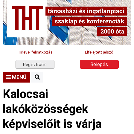
Hírlevél feliratkozás
Elfelejtett jelszó
Belépés
Regisztráció
MENÜ
Kalocsai
lakóközösségek
képviselőit is várja