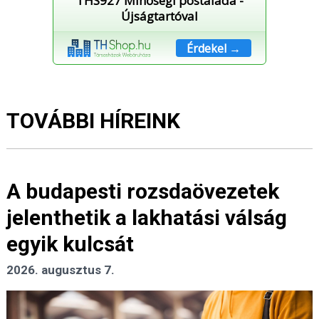
THS927 Minőségi postaláda -
Újságtartóval
Érdekel →
TOVÁBBI HÍREINK
A budapesti rozsdaövezetek
jelenthetik a lakhatási válság
egyik kulcsát
2026. augusztus 7.