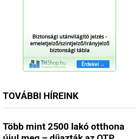
Biztonsági utánvilágító jelzés -
emeletjelző/szintjelző/irányjelző
biztonsági tábla
Érdekel →
TOVÁBBI HÍREINK
Több mint 2500 lakó otthona
újul meg – díjazták az OTP