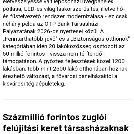
életveszélyessé vált lépcsőházi üvegpanelek
pótlása, LED-es világításkorszerűsítés, illetve hő-
és füstelvezető rendszer modernizálása - ez csak
néhány példa az OTP Bank Társasházi
Pályázatának 2026-os nyertesei közül. A
„Fenntarthatóbb jövő" és a „Biztonságos otthonok"
kategóriában idén 20 lakóközösség osztozott az
50 millió forintos - vissza nem térítendő -
támogatáson. A győztes fejlesztések közel 1200
lakásban, több mint 2500 lakó otthonában hoznak
érezhető változást, a fővárosi panelházaktól a
kisvárosi téglaépületekig.
Százmillió forintos zuglói
felújítási keret társasházaknak