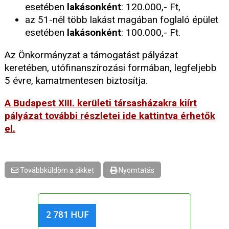
esetében
lakásonként
: 120.000,- Ft,
az 51-nél több lakást magában foglaló épület
esetében
lakásonként
: 100.000,- Ft.
Az Önkormányzat a támogatást pályázat
keretében, utófinanszírozási formában, legfeljebb
5 évre, kamatmentesen biztosítja.
A Budapest XIII. kerületi társasházakra kiírt
pályázat további részletei ide kattintva érhetők
el.
Továbbküldöm a cikket
Nyomtatás
2 781 HUF