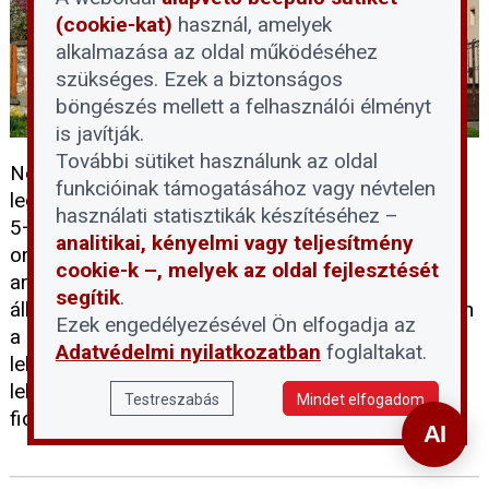
(cookie-kat)
használ, amelyek
alkalmazása az oldal működéséhez
szükséges. Ezek a biztonságos
böngészés mellett a felhasználói élményt
is javítják.
További sütiket használunk az oldal
Néhány nap alatt teljesen lezárult az egyik
funkcióinak támogatásához vagy névtelen
legnépszerűbb lakossági támogatási forma: az
használati statisztikák készítéséhez –
5+5 milliós otthonfelújítási program az egész
analitikai, kényelmi vagy teljesítmény
országban felfüggesztésre kerül. Múlt héten még
cookie-k –, melyek az oldal fejlesztését
arról adtunk hírt, hogy csak a fejlettebb régiókban
segítik
.
állt le a pályázatok befogadása, mostanra azonban
Ezek engedélyezésével Ön elfogadja az
a kevésbé fejlett térségekben is megszűnik ez a
Adatvédelmi nyilatkozatban
foglaltakat.
lehetőség. Utoljára április 23-án, csütörtökön van
lehetőség benyújtásra az MFB Pont Plusz
Testreszabás
Mindet elfogadom
fiókhálózat nyitvatartási idejéig.