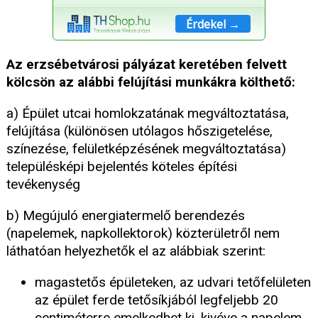
Érdekel →
Az erzsébetvárosi pályázat keretében felvett
kölcsön az alábbi felújítási munkákra költhető:
a) Épület utcai homlokzatának megváltoztatása,
felújítása (különösen utólagos hőszigetelése,
színezése, felületképzésének megváltoztatása)
településképi bejelentés köteles építési
tevékenység
b) Megújuló energiatermelő berendezés
(napelemek, napkollektorok) közterületről nem
láthatóan helyezhetők el az alábbiak szerint:
magastetős épületeken, az udvari tetőfelületen
az épület ferde tetősíkjából legfeljebb 20
centiméterre emelkedhet ki, kivéve a napelem