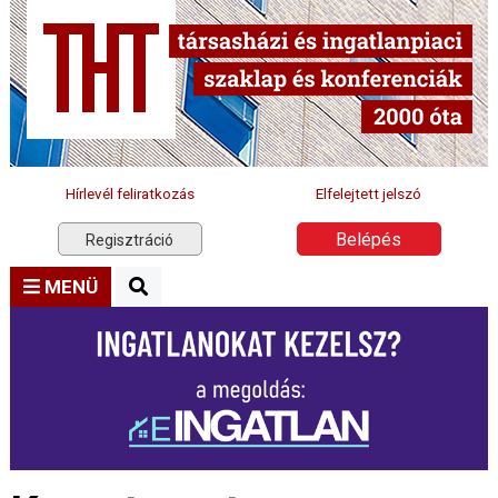
Hírlevél feliratkozás
Elfelejtett jelszó
Belépés
Regisztráció
MENÜ