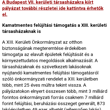
A Budapest VII. kerületi társasházakra kiírt
pályázat további részletei ide kattintva érhetők
el.
Kamatmentes felújítási támogatás a XIII. kerületi
társasházaknak is
A XIII. Kerületi Önkormányzat az otthon
biztonságának megteremtése érdekében
támogatja az elavult épületek felújítását és a
környezettudatos megoldások alkalmazását. A
társasházaknak és szövetkezeti lakásoknak
nyújtandó kamatmentes felújítási támogatásról
szóló önkormányzati rendelet a XIII. kerületben
több, mint 25 éves múltra tekint vissza. A
pályázatokon elnyert összesen több, mint 3 milliárd
forintos önkormányzati forrás csaknem 7 milliárd
forint felújítási, beruházási összeget generált, 873
lakóépületben 49 ezer albetét (jellemzően lakás)