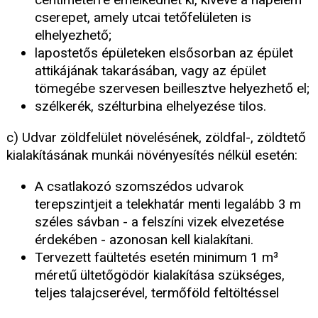
cserepet, amely utcai tetőfelületen is
elhelyezhető;
lapostetős épületeken elsősorban az épület
attikájának takarásában, vagy az épület
tömegébe szervesen beillesztve helyezhető el;
szélkerék, szélturbina elhelyezése tilos.
c) Udvar zöldfelület növelésének, zöldfal-, zöldtető
kialakításának munkái növényesítés nélkül esetén:
A csatlakozó szomszédos udvarok
terepszintjeit a telekhatár menti legalább 3 m
széles sávban - a felszíni vizek elvezetése
érdekében - azonosan kell kialakítani.
Tervezett faültetés esetén minimum 1 m³
méretű ültetőgödör kialakítása szükséges,
teljes talajcserével, termőföld feltöltéssel