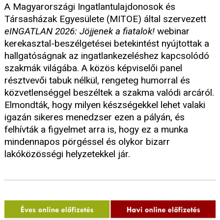
A Magyarországi Ingatlantulajdonosok és
Társasházak Egyesülete (MITOE) által szervezett
eINGATLAN 2026: Jöjjenek a fiatalok!
webinar
kerekasztal-beszélgetései betekintést nyújtottak a
hallgatóságnak az ingatlankezeléshez kapcsolódó
szakmák világába. A közös képviselői panel
résztvevői tabuk nélkül, rengeteg humorral és
közvetlenséggel beszéltek a szakma valódi arcáról.
Elmondták, hogy milyen készségekkel lehet valaki
igazán sikeres menedzser ezen a pályán, és
felhívták a figyelmet arra is, hogy ez a munka
mindennapos pörgéssel és olykor bizarr
lakóközösségi helyzetekkel jár.