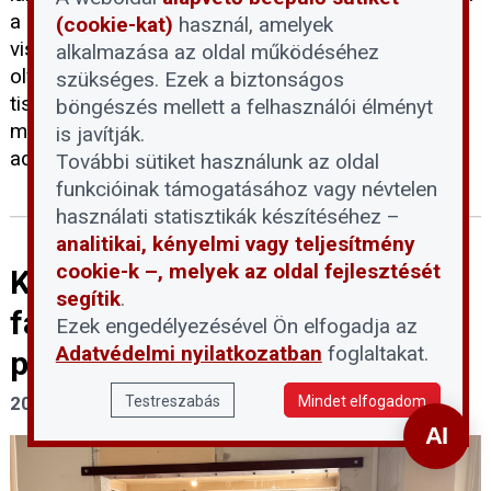
a kamerák elhelyezhetőségét, illetve a felvételek
(cookie-kat)
használ, amelyek
visszanézésének jogosultságát illetően. Az alábbi
alkalmazása az oldal működéséhez
olvasói kérdésre adott szakmai állásfoglalás
szükséges. Ezek a biztonságos
tisztázza a jogszerű telepítés feltételeit, a
böngészés mellett a felhasználói élményt
megfigyelhető területek határait, valamint az
is javítják.
adatkezelésre vonatkozó kötelezettségeket.
További sütiket használunk az oldal
funkcióinak támogatásához vagy névtelen
használati statisztikák készítéséhez –
analitikai, kényelmi vagy teljesítmény
cookie-k –, melyek az oldal fejlesztését
Közveszéllyel fenyegető
segítik
.
falátvágás történt egy
Ezek engedélyezésével Ön elfogadja az
Adatvédelmi nyilatkozatban
foglaltakat.
panelházban
Testreszabás
Mindet elfogadom
2026. május 15.