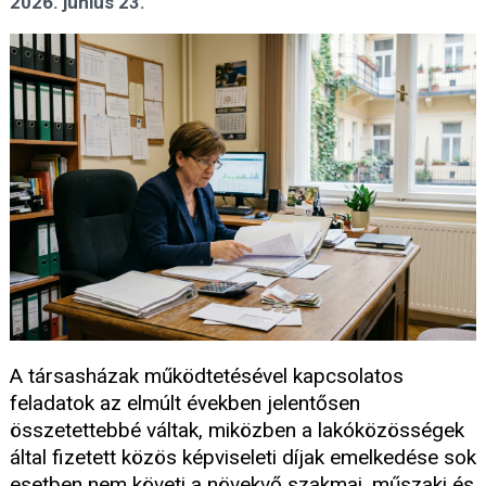
2026. június 23.
A társasházak működtetésével kapcsolatos
feladatok az elmúlt években jelentősen
összetettebbé váltak, miközben a lakóközösségek
által fizetett közös képviseleti díjak emelkedése sok
esetben nem követi a növekvő szakmai, műszaki és