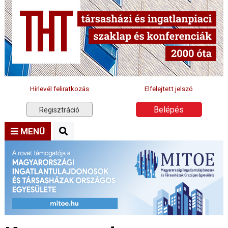
Hírlevél feliratkozás
Elfelejtett jelszó
Belépés
Regisztráció
MENÜ