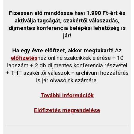
Fizessen elő mindössze havi 1.990 Ft-ért és
aktiválja tagságát, szakértői válaszadás,
díjmentes konferencia belépési lehetőség is
jár!
Ha egy évre előfizet, akkor megtakarít!
Az
előfizetés
hez online szakcikkek elérése + 10
lapszám + 2 db díjmentes konferencia részvétel
+ THT szakértői válaszok + archívum hozzáférés
is jár olvasóink számára.
További információk
Előfizetés megrendelése