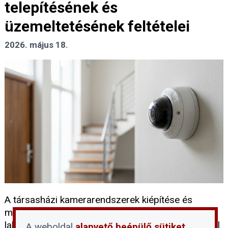
telepítésének és
üzemeltetésének feltételei
2026. május 18.
A társasházi kamerarendszerek kiépítése és
működtetése szigorú szabályozáshoz kötött. A
lakóközösségek gyakran szembesülnek tévhitekkel
A weboldal
alapvető beépülő sütiket