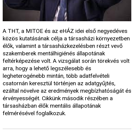
A THT, a MITOE és az eHÁZ idei első negyedéves
közös kutatásának célja a társasházi környezetben
élők, valamint a társasházkezelésben részt vevő
szakemberek mentálhigiénés állapotának
feltérképezése volt. A vizsgálat során törekvés volt
arra, hogy a lehető legszélesebb és
legheterogénebb mintán, több adatfelvételi
csatornán keresztül történjen az adatgyűjtés,
ezáltal növelve az eredmények megbízhatóságát és
érvényességét. Cikkünk második részében a
társasházban élők mentális állapotának
felmérésével foglalkozuk.