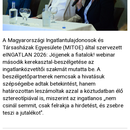
A Magyarországi Ingatlantulajdonosok és
Társasházak Egyesülete (MITOE) által szervezett
eINGATLAN 2026: Jöjjenek a fiatalok! webinar
második kerekasztal-beszélgetése az
ingatlanközvetítői szakmát mutatta be. A
beszélgetőpartnerek nemcsak a hivatásuk
szépségeibe adtak betekintést, hanem
határozottan leszámoltak azzal a köztudatban élő
sztereotípiával is, miszerint az ingatlanos „nem
csinál semmit, csak felrakja a hirdetést, és zsebre
teszi a jutalékot".