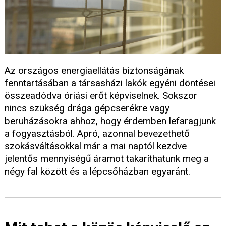
Az országos energiaellátás biztonságának
fenntartásában a társasházi lakók egyéni döntései
összeadódva óriási erőt képviselnek. Sokszor
nincs szükség drága gépcserékre vagy
beruházásokra ahhoz, hogy érdemben lefaragjunk
a fogyasztásból. Apró, azonnal bevezethető
szokásváltásokkal már a mai naptól kezdve
jelentős mennyiségű áramot takaríthatunk meg a
négy fal között és a lépcsőházban egyaránt.