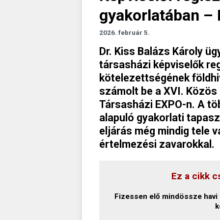
gyakorlatában – 
2026. február 5.
Dr. Kiss Balázs Károly üg
társasházi képviselők re
kötelezettségének földhiv
számolt be a XVI. Közös 
Társasházi EXPO-n. A tö
alapuló gyakorlati tapasz
eljárás még mindig tele 
értelmezési zavarokkal.
Ez a cikk c
Fizessen elő mindössze havi 1
k