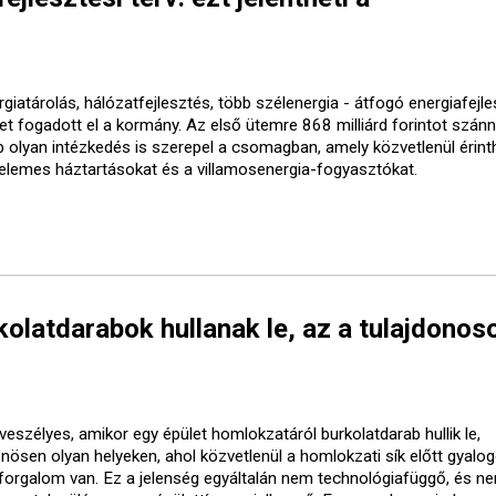
giatárolás, hálózatfejlesztés, több szélenergia - átfogó energiafejle
vet fogadott el a kormány. Az első ütemre 868 milliárd forintot szánn
b olyan intézkedés is szerepel a csomagban, amely közvetlenül érinth
elemes háztartásokat és a villamosenergia-fogyasztókat.
olatdarabok hullanak le, az a tulajdonos
veszélyes, amikor egy épület homlokzatáról burkolatdarab hullik le,
önösen olyan helyeken, ahol közvetlenül a homlokzati sík előtt gyalo
forgalom van. Ez a jelenség egyáltalán nem technológiafüggő, és ne