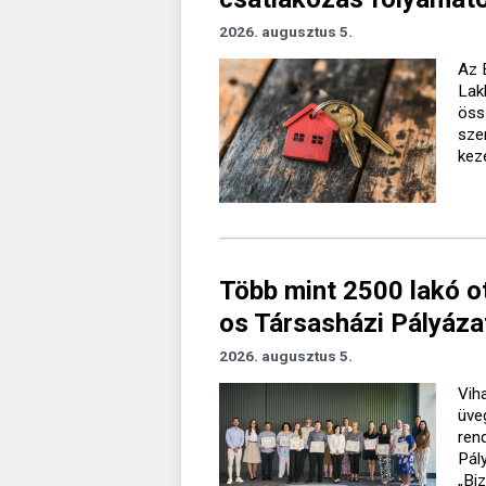
2026. augusztus 5.
Az 
Lak
öss
sze
kez
Több mint 2500 lakó o
os Társasházi Pályáza
2026. augusztus 5.
Vih
üve
ren
Pál
„Bi