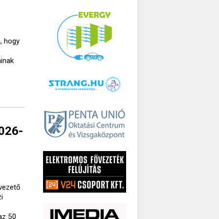
, hogy
áinak
2026-
lvezető
i
az 50