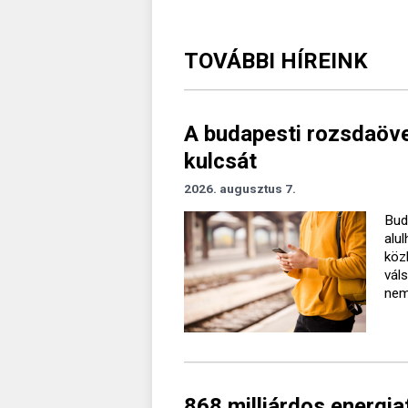
TOVÁBBI HÍREINK
A budapesti rozsdaövez
kulcsát
2026. augusztus 7.
Bud
alu
köz
vál
nem 
868 milliárdos energiaf