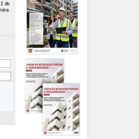
 2 db
mára.