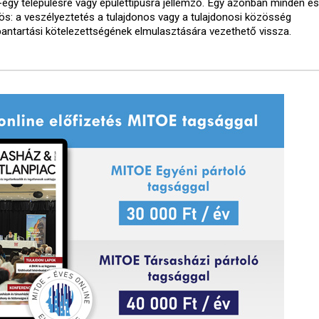
-egy településre vagy épülettípusra jellemző. Egy azonban minden e
ös: a veszélyeztetés a tulajdonos vagy a tulajdonosi közösség
bantartási kötelezettségének elmulasztására vezethető vissza.