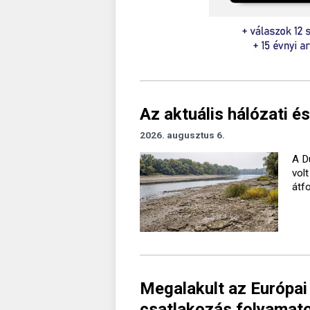
Az aktuális hálózati és
2026. augusztus 6.
A D
vol
átf
Megalakult az Európai
csatlakozás folyamato