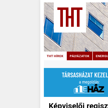
THT HÍREK
PÁLYÁZATOK
ENERGI
Képviselői regisz