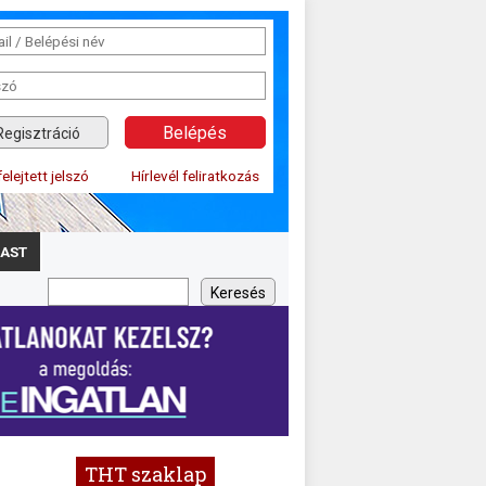
Regisztráció
felejtett jelszó
Hírlevél feliratkozás
AST
THT szaklap