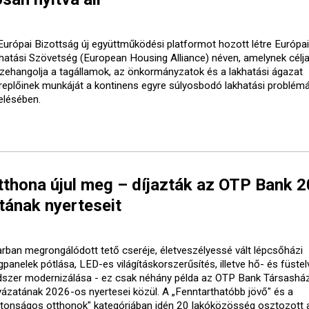
Európai Bizottság új együttműködési platformot hozott létre Európai
hatási Szövetség (European Housing Alliance) néven, amelynek célja
zehangolja a tagállamok, az önkormányzatok és a lakhatási ágazat
replőinek munkáját a kontinens egyre súlyosbodó lakhatási problém
elésében.
tthona újul meg – díjazták az OTP Bank 
tának nyerteseit
arban megrongálódott tető cseréje, életveszélyessé vált lépcsőházi
gpanelek pótlása, LED-es világításkorszerűsítés, illetve hő- és füste
dszer modernizálása - ez csak néhány példa az OTP Bank Társasház
yázatának 2026-os nyertesei közül. A „Fenntarthatóbb jövő" és a
ztonságos otthonok" kategóriában idén 20 lakóközösség osztozott 