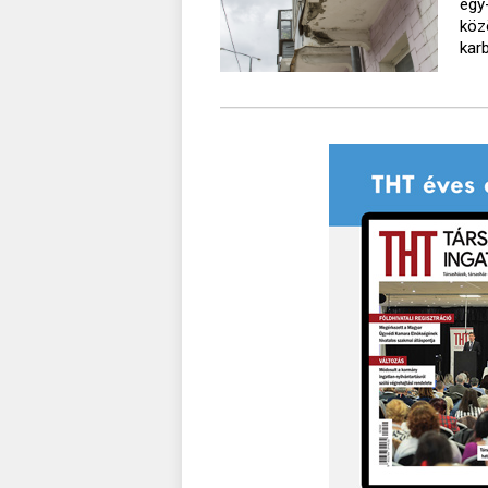
egy
köz
kar