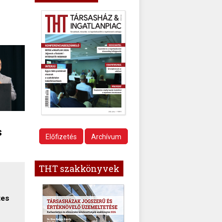
s
Előfizetés
Archívum
THT szakkönyvek
tes