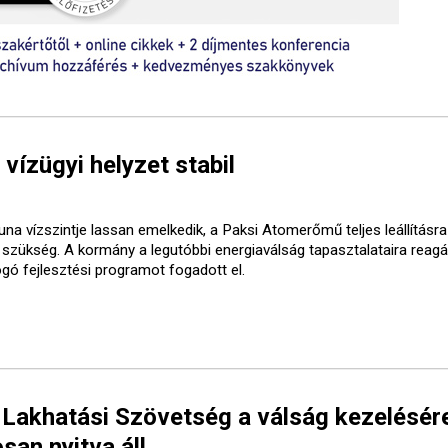
 vízügyi helyzet stabil
una vízszintje lassan emelkedik, a Paksi Atomerőmű teljes leállításr
t szükség. A kormány a legutóbbi energiaválság tapasztalataira reagá
ogó fejlesztési programot fogadott el.
 Lakhatási Szövetség a válság kezelésér
san nyitva áll