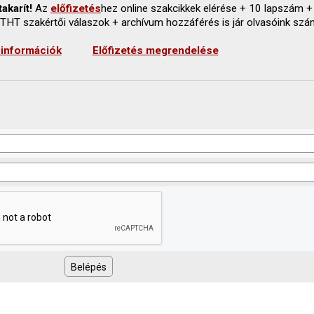
akarít!
Az
előfizetés
hez online szakcikkek elérése + 10 lapszám +
 THT szakértői válaszok + archívum hozzáférés is jár olvasóink szá
 információk
Előfizetés megrendelése