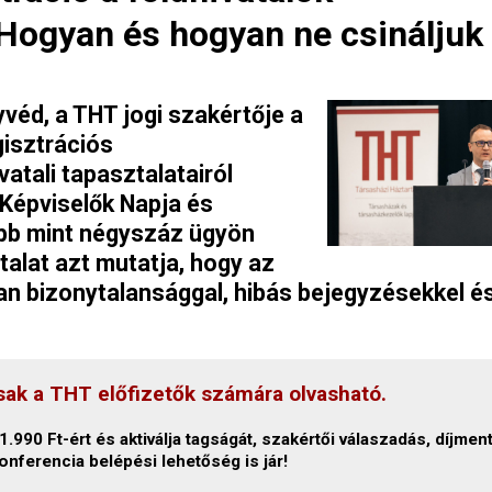
Hogyan és hogyan ne csináljuk
yvéd, a THT jogi szakértője a
gisztrációs
atali tapasztalatairól
Képviselők Napja és
bb mint négyszáz ügyön
talat azt mutatja, hogy az
van bizonytalansággal, hibás bejegyzésekkel é
sak a THT előfizetők számára olvasható.
.990 Ft-ért és aktiválja tagságát, szakértői válaszadás, díjmen
onferencia belépési lehetőség is jár!