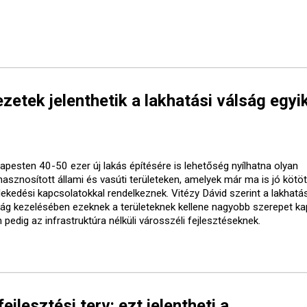
etek jelenthetik a lakhatási válság egyi
apesten 40-50 ezer új lakás építésére is lehetőség nyílhatna olyan
lhasznosított állami és vasúti területeken, amelyek már ma is jó kötö
lekedési kapcsolatokkal rendelkeznek. Vitézy Dávid szerint a lakhatás
ság kezelésében ezeknek a területeknek kellene nagyobb szerepet ka
pedig az infrastruktúra nélküli városszéli fejlesztéseknek.
ejlesztési terv: ezt jelentheti a