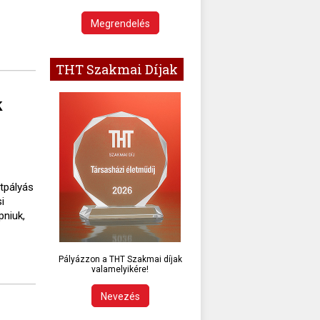
Megrendelés
THT Szakmai Díjak
k
ttpályás
i
pniuk,
Pályázzon a THT Szakmai díjak
valamelyikére!
Nevezés