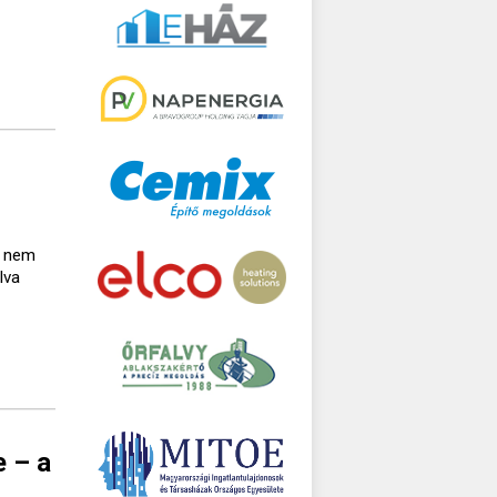
a nem
lva
e – a