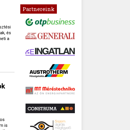
Partnereink
sztési
ak, és
eti a
ok
gos
m is