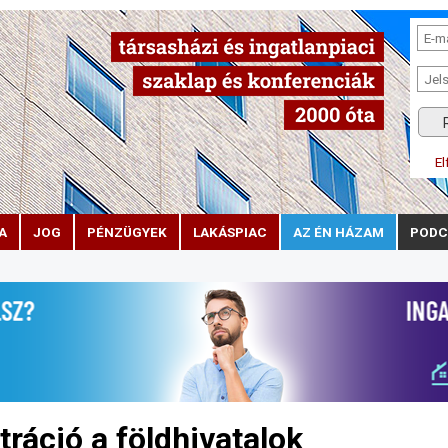
El
A
JOG
PÉNZÜGYEK
LAKÁSPIAC
AZ ÉN HÁZAM
PODC
tráció a földhivatalok