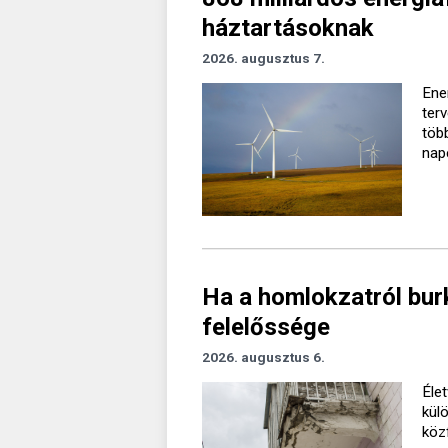
háztartásoknak
2026. augusztus 7.
Ener
ter
töb
nap
Ha a homlokzatról burk
felelőssége
2026. augusztus 6.
Élet
kül
köz