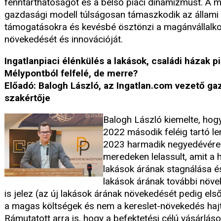
fenntarthatóságot és a belső piaci dinamizmust. A 
gazdasági modell túlságosan támaszkodik az állami
támogatásokra és kevésbé ösztönzi a magánvállalk
növekedését és innovációját.
Ingatlanpiaci élénkülés a lakások, családi házak p
Mélypontból felfelé, de merre?
Előadó: Balogh László, az Ingatlan.com vezető ga
szakértője
Balogh László kiemelte, hogy
2022 második feléig tartó le
2023 harmadik negyedévére
meredeken lelassult, amit a 
lakások árának stagnálása és
lakások árának további növ
is jelez (az új lakások árának növekedését pedig el
a magas költségek és nem a kereslet-növekedés hajt
Rámutatott arra is, hogy a befektetési célú vásárlás