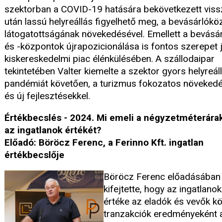
szektorban a COVID-19 hatására bekövetkezett vis
után lassú helyreállás figyelhető meg, a bevásárlók
látogatottságának növekedésével. Emellett a bevásá
és -központok újrapozicionálása is fontos szerepet j
kiskereskedelmi piac élénkülésében. A szállodaipar
tekintetében Valter kiemelte a szektor gyors helyreál
pandémiát követően, a turizmus fokozatos növeked
és új fejlesztésekkel.
Értékbecslés - 2024. Mi emeli a négyzetméterára
az ingatlanok értékét?
Előadó: Böröcz Ferenc, a Ferinno Kft. ingatlan
értékbecslője
Böröcz Ferenc előadásában
kifejtette, hogy az ingatlanok
értéke az eladók és vevők kö
tranzakciók eredményeként al