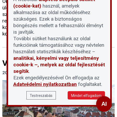
Önkormányzata a 2026. június 25-i nyilvános
(cookie-kat)
használ, amelyek
ülésén hivatalosan is elfogadta a rövid távú
alkalmazása az oldal működéséhez
szálláshelyek új szabályozási koncepcióját. Az új
szükséges. Ezek a biztonságos
rendszer többek között a háromszintű százalékos
böngészés mellett a felhasználói élményt
korlátozást, a társasházi hozzájárulást, valamint a
is javítják.
kötelező tájékoztató táblát vezeti be.
További sütiket használunk az oldal
funkcióinak támogatásához vagy névtelen
használati statisztikák készítéséhez –
analitikai, kényelmi vagy teljesítmény
Varsó a jövő városa
cookie-k –, melyek az oldal fejlesztését
segítik
.
2026. június 19.
Ezek engedélyezésével Ön elfogadja az
Adatvédelmi nyilatkozatban
foglaltakat.
Testreszabás
Mindet elfogadom