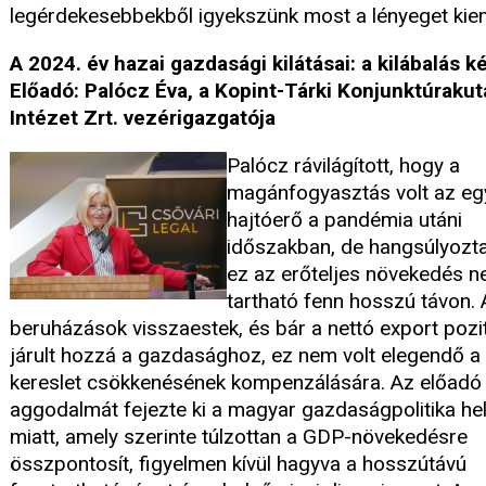
legérdekesebbekből igyekszünk most a lényeget kiem
A 2024. év hazai gazdasági kilátásai: a kilábalás k
Előadó: Palócz Éva, a Kopint-Tárki Konjunktúrakut
Intézet Zrt. vezérigazgatója
Palócz rávilágított, hogy a
magánfogyasztás volt az egy
hajtóerő a pandémia utáni
időszakban, de hangsúlyozta
ez az erőteljes növekedés 
tartható fenn hosszú távon. 
beruházások visszaestek, és bár a nettó export pozi
járult hozzá a gazdasághoz, ez nem volt elegendő a 
kereslet csökkenésének kompenzálására. Az előadó
aggodalmát fejezte ki a magyar gazdaságpolitika he
miatt, amely szerinte túlzottan a GDP-növekedésre
összpontosít, figyelmen kívül hagyva a hosszútávú