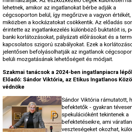
minimalizálják. Az eszközkezelő cégek különösen h
lehetnek, amikor az ingatlanokat bérbe adják a
cégcsoporton belül, így megőrizve a vagyon értékét,
miközben a kockázatokat csökkentik. Az előadás so
érintette az ingatlankezelés különböző buktatóit is, p
banki korlátozásokat, pályázati előírásokat és a ter
kapcsolatos szigorú szabályokat. Ezek a korlátozás
jelentősen befolyásolhatják az ingatlanok cégcsopo
belüli mozgatásának lehetőségeit és módjait.
Szakmai tanácsok a 2024-ben ingatlanpiacra lép
Előadó: Sándor Viktória, az Etikus Ingatlanos Köz
védnöke
Sándor Viktória rámutatott, 
befektetők - gyakran tévesen
spekulációként tekintenek a
befektetéseikre, ami váratlan
veszteségeket okozhat, kül