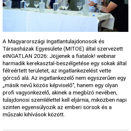
A Magyarországi Ingatlantulajdonosok és
Társasházak Egyesülete (MITOE) által szervezett
eINGATLAN 2026: Jöjjenek a fiatalok! webinar
harmadik kerekasztal-beszélgetése egy sokak által
félreértett területet, az ingatlankezelést vette
górcső alá. Az ingatlankezelő nem egyszerűen egy
„másik nevű közös képviselő", hanem egy olyan
profi vagyonkezelő, akinek a megbízó nevében,
tulajdonosi szemlélettel kell eljárnia, miközben napi
szinten egyensúlyozik az emberi sorsok és a
műszaki kihívások között.