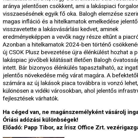
aránya jelentősen csökkent, ami a lakáspiaci forgal
visszaesésének egyik fő oka. Balogh elemzése szeri
magas infláció és a hitelkamatok emelkedése jelent
visszavetette a lakásvásárlási kedvet, aminek
eredményeképpen a vevők nagy része eltűnt a piacró
Azonban a hitelkamatok 2024-ben történő csökkené
új CSOK Plusz bevezetése újra élénkülést hozhat a p
lakáspiac jövőbeli kilátásait illetően Balogh óvatossá
intett. Bár bizonyos élénkülés tapasztalható, az inga
jelentős növekedése még várat magára. A befektető
számára az új lakások piaca továbbra is vonzó lehet
különösen a vidéki városokban, ahol jelentős infrastr
fejlesztések várhatók.
Ha céged van, ne magánszemélyként vásárolj inga
Óriási adózási különbségek!
Előadó: Papp Tibor, az Írisz Office Zrt. vezérigazg