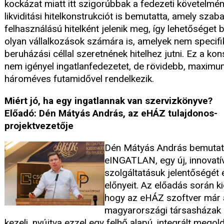
kockázat miatt itt szigorúbbak a fedezeti követelmén
likviditási hitelkonstrukciót is bemutatta, amely szab
felhasználású hitelként jelenik meg, így lehetőséget b
olyan vállalkozások számára is, amelyek nem specif
beruházási céllal szeretnének hitelhez jutni. Ez a kon
nem igényel ingatlanfedezetet, de rövidebb, maxim
hároméves futamidővel rendelkezik.
Miért jó, ha egy ingatlannak van szervizkönyve?
Előadó: Dén Mátyás András, az eHÁZ tulajdonos-
projektvezetője
Dén Mátyás András bemutat
eINGATLAN, egy új, innovatí
szolgáltatásuk jelentőségét 
előnyeit. Az előadás során ki
hogy az eHÁZ szoftver már 
magyarországi társasházak
kezeli, nyújtva ezzel egy felhő alapú, integrált megol