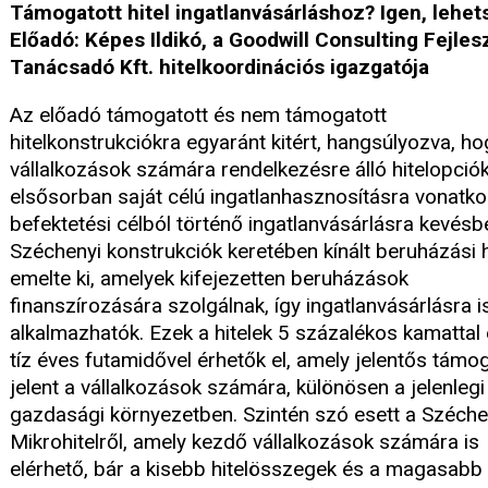
Támogatott hitel ingatlanvásárláshoz? Igen, lehet
Előadó: Képes Ildikó, a Goodwill Consulting Fejles
Tanácsadó Kft. hitelkoordinációs igazgatója
Az előadó támogatott és nem támogatott
hitelkonstrukciókra egyaránt kitért, hangsúlyozva, ho
vállalkozások számára rendelkezésre álló hitelopció
elsősorban saját célú ingatlanhasznosításra vonatko
befektetési célból történő ingatlanvásárlásra kevésb
Széchenyi konstrukciók keretében kínált beruházási h
emelte ki, amelyek kifejezetten beruházások
finanszírozására szolgálnak, így ingatlanvásárlásra i
alkalmazhatók. Ezek a hitelek 5 százalékos kamattal 
tíz éves futamidővel érhetők el, amely jelentős támo
jelent a vállalkozások számára, különösen a jelenlegi
gazdasági környezetben. Szintén szó esett a Széche
Mikrohitelről, amely kezdő vállalkozások számára is
elérhető, bár a kisebb hitelösszegek és a magasabb