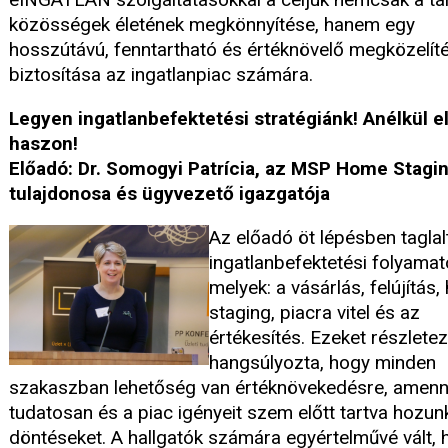
közösségek életének megkönnyítése, hanem egy
hosszútávú, fenntartható és értéknövelő megközelít
biztosítása az ingatlanpiac számára.
Legyen ingatlanbefektetési stratégiánk! Anélkül el
haszon!
Előadó: Dr. Somogyi Patrícia, az MSP Home Stagi
tulajdonosa és ügyvezető igazgatója
Az előadó öt lépésben taglal
ingatlanbefektetési folyamat
melyek: a vásárlás, felújítás
staging, piacra vitel és az
értékesítés. Ezeket részlete
hangsúlyozta, hogy minden
szakaszban lehetőség van értéknövekedésre, amenn
tudatosan és a piac igényeit szem előtt tartva hozun
döntéseket. A hallgatók számára egyértelművé vált, 