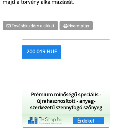
majd a törvény alkalmazását.
Továbbküldöm a cikket
Nyomtatás
200 019 HUF
Prémium minőségű speciális -
újrahasznosított - anyag-
szerkezetű szennyfogó szőnyeg
Érdekel →