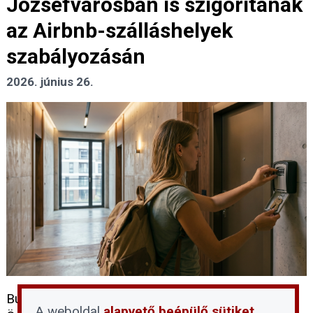
Józsefvárosban is szigorítanak
az Airbnb-szálláshelyek
szabályozásán
2026. június 26.
Budapest VIII. kerületének Józsefvárosi
A weboldal
alapvető beépülő sütiket