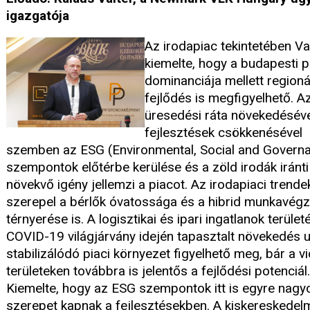
igazgatója
Az irodapiac tekintetében Va
kiemelte, hogy a budapesti p
dominanciája mellett regioná
fejlődés is megfigyelhető. A
üresedési ráta növekedéséve
fejlesztések csökkenésével
szemben az ESG (Environmental, Social and Govern
szempontok előtérbe kerülése és a zöld irodák iránti
növekvő igény jellemzi a piacot. Az irodapiaci trende
szerepel a bérlők óvatossága és a hibrid munkavég
térnyerése is. A logisztikai és ipari ingatlanok terület
COVID-19 világjárvány idején tapasztalt növekedés 
stabilizálódó piaci környezet figyelhető meg, bár a vi
területeken továbbra is jelentős a fejlődési potenciál.
Kiemelte, hogy az ESG szempontok itt is egyre nag
szerepet kapnak a fejlesztésekben. A kiskereskedel