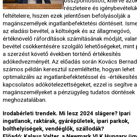
összpontosított, kitérve azo
részleteire és igénybevételü
feltételeire, hiszen ezek jelentősen befolyásolják a
magánszemélyek ingatlanbefektetési döntéseit. Isme
az eladási bevétel, a költségek és az állagmegóvó,
értéknövelő ráfordítások számításának módját, valam
bevétel csökkentésére szolgáló lehetőségeket, mint 
a szerzést követő években történő értékesítés
adókedvezményét. Az előadás során Kovács Bernad
számos példán keresztül szemléltette, hogyan lehet
optimalizálni az ingatlanbefektetéssel és -értékesíté
kapcsolatos adókötelezettségeket, ezzel is segítve a
magánszemélyeket a pénzügyileg tudatos döntések
meghozatalában.
Irodabérleti trendek. Mi lesz 2024 slágere? Ipari
ingatlanok, raktárak, gyárépületek, ipari parkok,
bolthelyiségek, vendéglők, szállodák?
Előadó: Kalaus Valter, a Newmark VLK Hungary üg