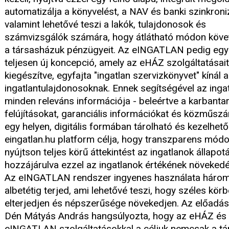
automatizálja a könyvelést, a NAV és banki szinkroni
valamint lehetővé teszi a lakók, tulajdonosok és
számvizsgálók számára, hogy átlátható módon köve
a társasházuk pénzügyeit. Az eINGATLAN pedig egy
teljesen új koncepció, amely az eHÁZ szolgáltatásait
kiegészítve, egyfajta "ingatlan szervizkönyvet" kínál 
ingatlantulajdonosoknak. Ennek segítségével az inga
minden releváns információja - beleértve a karbantar
felújításokat, garanciális információkat és közműszá
egy helyen, digitális formában tárolható és kezelhető
eingatlan.hu platform célja, hogy transzparens mód
nyújtson teljes körű áttekintést az ingatlanok állapotá
hozzájárulva ezzel az ingatlanok értékének növeked
Az eINGATLAN rendszer ingyenes használata háro
albetétig terjed, ami lehetővé teszi, hogy széles kör
elterjedjen és népszerűsége növekedjen. Az előadá
Dén Mátyás András hangsúlyozta, hogy az eHÁZ és
eINGATLAN szolgáltatásokkal a céljuk nemcsak a tá