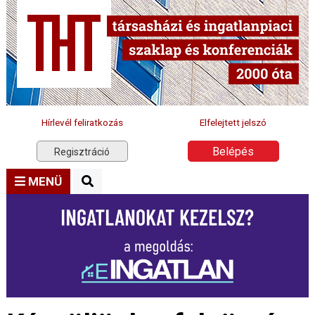
Hírlevél feliratkozás
Elfelejtett jelszó
Belépés
Regisztráció
MENÜ