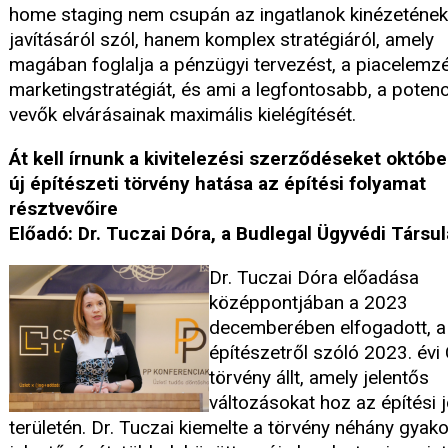
home staging nem csupán az ingatlanok kinézetének
javításáról szól, hanem komplex stratégiáról, amely
magában foglalja a pénzügyi tervezést, a piacelemzé
marketingstratégiát, és ami a legfontosabb, a potenc
vevők elvárásainak maximális kielégítését.
Át kell írnunk a kivitelezési szerződéseket októbe
új építészeti törvény hatása az építési folyamat
résztvevőire
Előadó: Dr. Tuczai Dóra, a Budlegal Ügyvédi Társul
Dr. Tuczai Dóra előadása
középpontjában a 2023
decemberében elfogadott, 
építészetről szóló 2023. évi
törvény állt, amely jelentős
változásokat hoz az építési 
területén. Dr. Tuczai kiemelte a törvény néhány gyakor