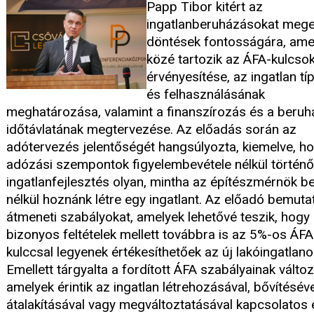
Papp Tibor kitért az
ingatlanberuházásokat meg
döntések fontosságára, ame
közé tartozik az ÁFA-kulcso
érvényesítése, az ingatlan t
és felhasználásának
meghatározása, valamint a finanszírozás és a beru
időtávlatának megtervezése. Az előadás során az
adótervezés jelentőségét hangsúlyozta, kiemelve, h
adózási szempontok figyelembevétele nélkül történő
ingatlanfejlesztés olyan, mintha az építészmérnök 
nélkül hoznánk létre egy ingatlant. Az előadó bemuta
átmeneti szabályokat, amelyek lehetővé teszik, hogy
bizonyos feltételek mellett továbbra is az 5%-os ÁFA
kulccsal legyenek értékesíthetőek az új lakóingatlano
Emellett tárgyalta a fordított ÁFA szabályainak változ
amelyek érintik az ingatlan létrehozásával, bővítéséve
átalakításával vagy megváltoztatásával kapcsolatos 