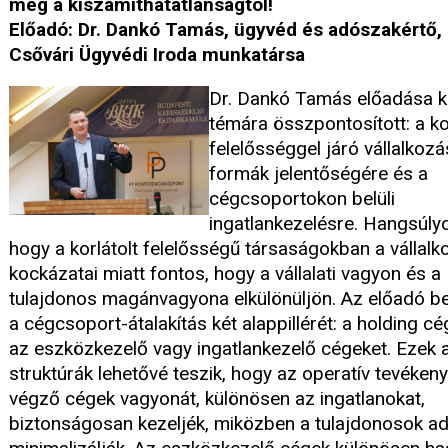
meg a kiszámíthatatlanságtól!
Előadó: Dr. Dankó Tamás, ügyvéd és adószakértő, 
Csővári Ügyvédi Iroda munkatársa
Dr. Dankó Tamás előadása k
témára összpontosított: a ko
felelősséggel járó vállalkozá
formák jelentőségére és a
cégcsoportokon belüli
ingatlankezelésre. Hangsúlyo
hogy a korlátolt felelősségű társaságokban a vállal
kockázatai miatt fontos, hogy a vállalati vagyon és a
tulajdonos magánvagyona elkülönüljön. Az előadó b
a cégcsoport-átalakítás két alappillérét: a holding c
az eszközkezelő vagy ingatlankezelő cégeket. Ezek 
struktúrák lehetővé teszik, hogy az operatív tevéken
végző cégek vagyonát, különösen az ingatlanokat,
biztonságosan kezeljék, miközben a tulajdonosok ad