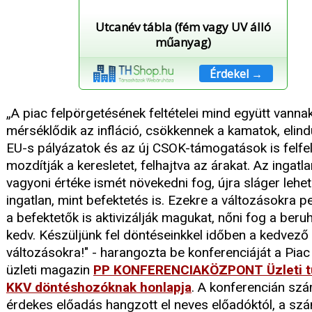
Utcanév tábla (fém vagy UV álló
műanyag)
Érdekel →
„A piac felpörgetésének feltételei mind együtt vannak
mérséklődik az infláció, csökkennek a kamatok, elind
EU-s pályázatok és az új CSOK-támogatások is felfe
mozdítják a keresletet, felhajtva az árakat. Az ingatl
vagyoni értéke ismét növekedni fog, újra sláger lehet
ingatlan, mint befektetés is. Ezekre a változásokra 
a befektetők is aktivizálják magukat, nőni fog a beru
kedv. Készüljünk fel döntéseinkkel időben a kedvező
változásokra!" - harangozta be konferenciáját a Piac 
üzleti magazin
PP KONFERENCIAKÖZPONT Üzleti t
KKV döntéshozóknak honlapja
. A konferencián sz
érdekes előadás hangzott el neves előadóktól, a sz