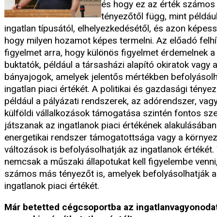
és hogy ez az érték számos
tényezőtől függ, mint példáu
ingatlan típusától, elhelyezkedésétől, és azon képess
hogy milyen hozamot képes termelni. Az előadó felhí
figyelmet arra, hogy különös figyelmet érdemelnek a 
buktatók, például a társasházi alapító okiratok vagy 
bányajogok, amelyek jelentős mértékben befolyásolh
ingatlan piaci értékét. A politikai és gazdasági ténye
például a pályázati rendszerek, az adórendszer, vag
külföldi vállalkozások támogatása szintén fontos sz
játszanak az ingatlanok piaci értékének alakulásában
energetikai rendszer támogatottsága vagy a környez
változások is befolyásolhatják az ingatlanok értékét.
nemcsak a műszaki állapotukat kell figyelembe venn
számos más tényezőt is, amelyek befolyásolhatják 
ingatlanok piaci értékét.
Már betetted cégcsoportba az ingatlanvagyonoda