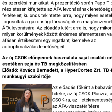
és szerelési munkákat. A prezentáció során Papp Ti
részletesen kifejtette az ÁFA levonásának lehetősége
feltételeit, különös tekintettel arra, hogy milyen eset
jogosultak a gazdasági társaságok és magánszemél
ÁFA levonására. Az előadás kitért arra is, hogy mikor
milyen körülmények között érdemes áfamentesen v
áfásan értékesíteni egy ingatlant, kiemelve az
adóoptimalizálás lehetőségeit.
Az új CSOK előnyeinek használata saját családi c
esetében szja és TB megközelítésben
Előadó: Kovács Bernadett, a HyperCortex Zrt. TB 
munkaügyi szakértője
Az előadás főként a babavá
hitelre, az új CSOK Pluszra, a
CSOK-ra, az illetékmentessé
az ÁFA-visszatérítésre