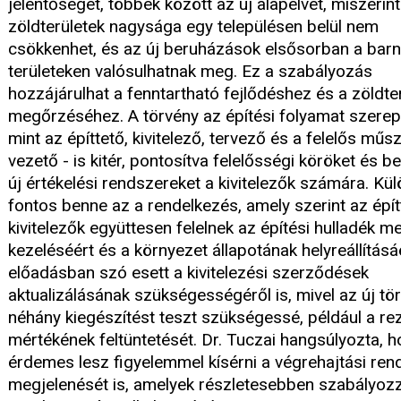
jelentőségét, többek között az új alapelvet, miszerint
zöldterületek nagysága egy településen belül nem
csökkenhet, és az új beruházások elsősorban a ba
területeken valósulhatnak meg. Ez a szabályozás
hozzájárulhat a fenntartható fejlődéshez és a zöldte
megőrzéséhez. A törvény az építési folyamat szerepl
mint az építtető, kivitelező, tervező és a felelős műs
vezető - is kitér, pontosítva felelősségi köröket és b
új értékelési rendszereket a kivitelezők számára. Kü
fontos benne az a rendelkezés, amely szerint az épít
kivitelezők együttesen felelnek az építési hulladék m
kezeléséért és a környezet állapotának helyreállításá
előadásban szó esett a kivitelezési szerződések
aktualizálásának szükségességéről is, mivel az új tö
néhány kiegészítést teszt szükségessé, például a rez
mértékének feltüntetését. Dr. Tuczai hangsúlyozta, 
érdemes lesz figyelemmel kísérni a végrehajtási ren
megjelenését is, amelyek részletesebben szabályoz