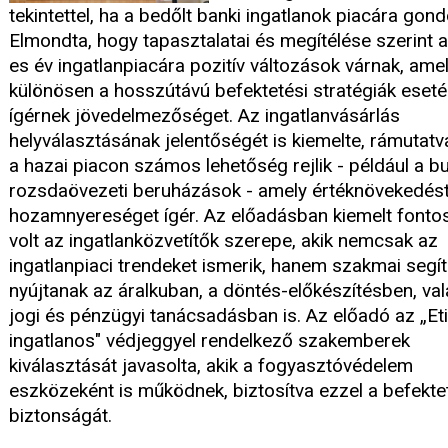
tekintettel, ha a bedőlt banki ingatlanok piacára gond
Elmondta, hogy tapasztalatai és megítélése szerint 
es év ingatlanpiacára pozitív változások várnak, ame
különösen a hosszútávú befektetési stratégiák eset
ígérnek jövedelmezőséget. Az ingatlanvásárlás
helyválasztásának jelentőségét is kiemelte, rámutatv
a hazai piacon számos lehetőség rejlik - például a b
rozsdaövezeti beruházások - amely értéknövekedés
hozamnyereséget ígér. Az előadásban kiemelt font
volt az ingatlanközvetítők szerepe, akik nemcsak az
ingatlanpiaci trendeket ismerik, hanem szakmai segí
nyújtanak az áralkuban, a döntés-előkészítésben, val
jogi és pénzügyi tanácsadásban is. Az előadó az „Et
ingatlanos" védjeggyel rendelkező szakemberek
kiválasztását javasolta, akik a fogyasztóvédelem
eszközeként is működnek, biztosítva ezzel a befekte
biztonságát.