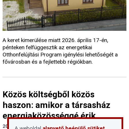
A keret kimerülése miatt 2026. április 17-én,
pénteken felfüggesztik az energetikai
Otthonfelújítási Program igénylési lehetőségét a
fővárosban és a fejlettebb régiókban.
Közös költségből közös
haszon: amikor a társasház
energiaközösséggé érik
2026. március 11.
A weboldal
alapvető beépülő sütiket