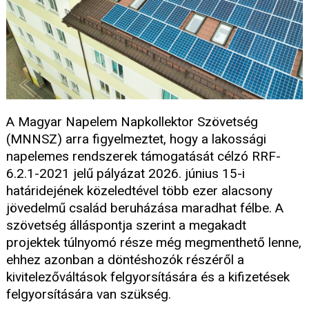
A Magyar Napelem Napkollektor Szövetség
(MNNSZ) arra figyelmeztet, hogy a lakossági
napelemes rendszerek támogatását célzó RRF-
6.2.1-2021 jelű pályázat 2026. június 15-i
határidejének közeledtével több ezer alacsony
jövedelmű család beruházása maradhat félbe. A
szövetség álláspontja szerint a megakadt
projektek túlnyomó része még megmenthető lenne,
ehhez azonban a döntéshozók részéről a
kivitelezőváltások felgyorsítására és a kifizetések
felgyorsítására van szükség.