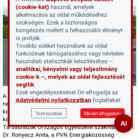
(cookie-kat)
használ, amelyek
alkalmazása az oldal működéséhez
szükséges. Ezek a biztonságos
böngészés mellett a felhasználói élményt
is javítják.
További sütiket használunk az oldal
funkcióinak támogatásához vagy névtelen
használati statisztikák készítéséhez –
analitikai, kényelmi vagy teljesítmény
cookie-k –, melyek az oldal fejlesztését
segítik
.
Ezek engedélyezésével Ön elfogadja az
A társasházak előtt ma már valódi lehetőség, hogy
Adatvédelmi nyilatkozatban
foglaltakat.
ne csak fogyasszák az áramot, hanem
közösségként termeljék és osszák meg egymás
Testreszabás
Mindet elfogadom
között. A Magyarországi Ingatlantulajdonosok és
Társasházak Országos Egyesülete szakmai napon
Dr. Ronyecz Anita, a PVN Energiaközösség