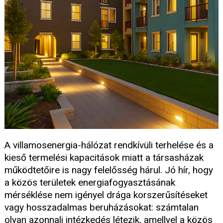
A villamosenergia-hálózat rendkívüli terhelése és a
kieső termelési kapacitások miatt a társasházak
működtetőire is nagy felelősség hárul. Jó hír, hogy
a közös területek energiafogyasztásának
mérséklése nem igényel drága korszerűsítéseket
vagy hosszadalmas beruházásokat: számtalan
olyan azonnali intézkedés létezik, amellyel a közös