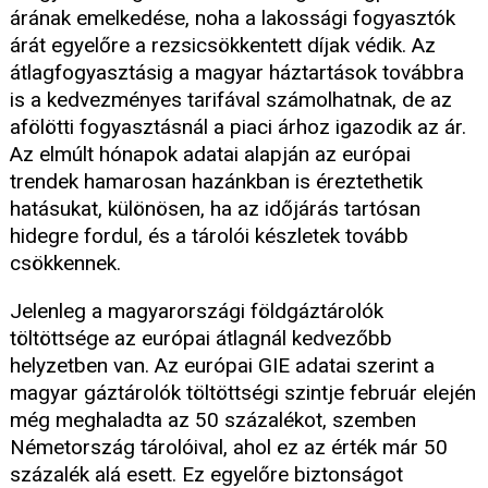
árának emelkedése, noha a lakossági fogyasztók
árát egyelőre a rezsicsökkentett díjak védik. Az
átlagfogyasztásig a magyar háztartások továbbra
is a kedvezményes tarifával számolhatnak, de az
afölötti fogyasztásnál a piaci árhoz igazodik az ár.
Az elmúlt hónapok adatai alapján az európai
trendek hamarosan hazánkban is éreztethetik
hatásukat, különösen, ha az időjárás tartósan
hidegre fordul, és a tárolói készletek tovább
csökkennek.
Jelenleg a magyarországi földgáztárolók
töltöttsége az európai átlagnál kedvezőbb
helyzetben van. Az európai GIE adatai szerint a
magyar gáztárolók töltöttségi szintje február elején
még meghaladta az 50 százalékot, szemben
Németország tárolóival, ahol ez az érték már 50
százalék alá esett. Ez egyelőre biztonságot