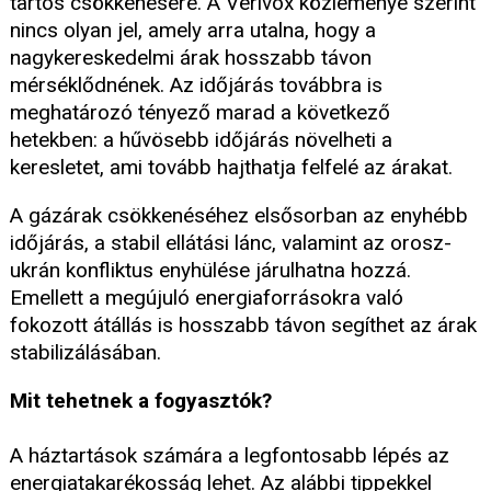
tartós csökkenésére. A Verivox közleménye szerint
nincs olyan jel, amely arra utalna, hogy a
nagykereskedelmi árak hosszabb távon
mérséklődnének. Az időjárás továbbra is
meghatározó tényező marad a következő
hetekben: a hűvösebb időjárás növelheti a
keresletet, ami tovább hajthatja felfelé az árakat.
A gázárak csökkenéséhez elsősorban az enyhébb
időjárás, a stabil ellátási lánc, valamint az orosz-
ukrán konfliktus enyhülése járulhatna hozzá.
Emellett a megújuló energiaforrásokra való
fokozott átállás is hosszabb távon segíthet az árak
stabilizálásában.
Mit tehetnek a fogyasztók?
A háztartások számára a legfontosabb lépés az
energiatakarékosság lehet. Az alábbi tippekkel