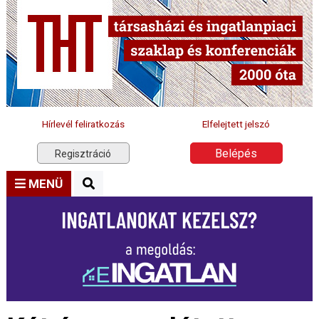
Hírlevél feliratkozás
Elfelejtett jelszó
Belépés
Regisztráció
MENÜ