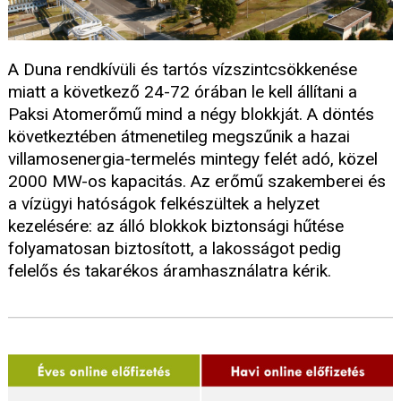
A Duna rendkívüli és tartós vízszintcsökkenése
miatt a következő 24-72 órában le kell állítani a
Paksi Atomerőmű mind a négy blokkját. A döntés
következtében átmenetileg megszűnik a hazai
villamosenergia-termelés mintegy felét adó, közel
2000 MW-os kapacitás. Az erőmű szakemberei és
a vízügyi hatóságok felkészültek a helyzet
kezelésére: az álló blokkok biztonsági hűtése
folyamatosan biztosított, a lakosságot pedig
felelős és takarékos áramhasználatra kérik.