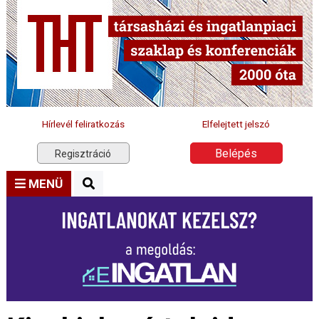
Hírlevél feliratkozás
Elfelejtett jelszó
Belépés
Regisztráció
MENÜ