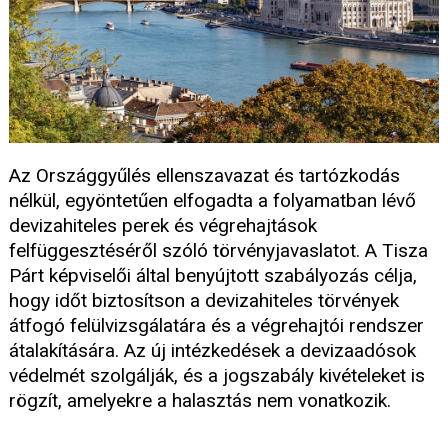
Az Országgyűlés ellenszavazat és tartózkodás
nélkül, egyöntetűen elfogadta a folyamatban lévő
devizahiteles perek és végrehajtások
felfüggesztéséről szóló törvényjavaslatot. A Tisza
Párt képviselői által benyújtott szabályozás célja,
hogy időt biztosítson a devizahiteles törvények
átfogó felülvizsgálatára és a végrehajtói rendszer
átalakítására. Az új intézkedések a devizaadósok
védelmét szolgálják, és a jogszabály kivételeket is
rögzít, amelyekre a halasztás nem vonatkozik.