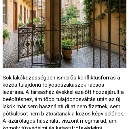
Sok lakóközösségben ismerős konfliktusforrás a
közös tulajdonú folyosószakaszok rácsos
lezárása. A társasház évekkel ezelőtt hozzájárult a
beépítéshez, ám több tulajdonosváltás után az új
lakók már sem használati díjat nem fizetnek, sem
pótkulcsot nem biztosítanak a közös képviselőnek.
A kizárólagos használat viszont megmarad, ami
komoly tűzvédelmi és katasztrófavédelmi