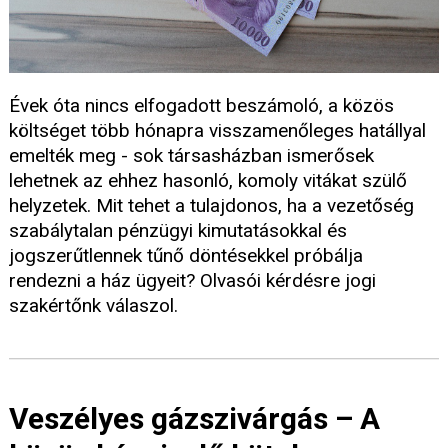
Évek óta nincs elfogadott beszámoló, a közös
költséget több hónapra visszamenőleges hatállyal
emelték meg - sok társasházban ismerősek
lehetnek az ehhez hasonló, komoly vitákat szülő
helyzetek. Mit tehet a tulajdonos, ha a vezetőség
szabálytalan pénzügyi kimutatásokkal és
jogszerűtlennek tűnő döntésekkel próbálja
rendezni a ház ügyeit? Olvasói kérdésre jogi
szakértőnk válaszol.
Veszélyes gázszivárgás – A