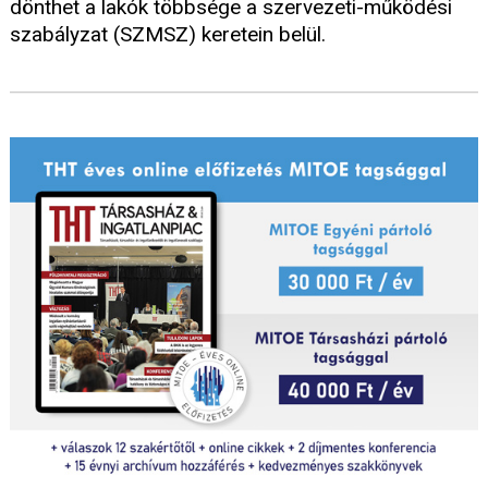
dönthet a lakók többsége a szervezeti-működési
szabályzat (SZMSZ) keretein belül.