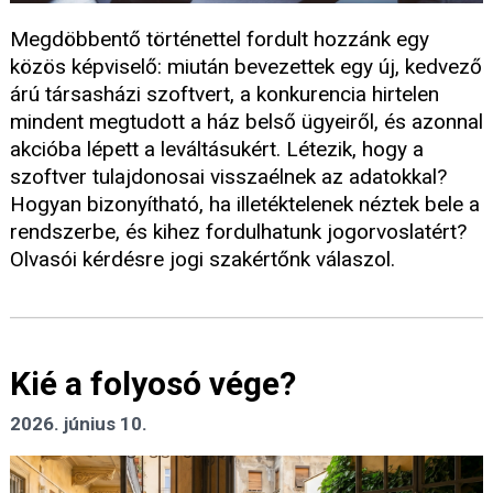
Megdöbbentő történettel fordult hozzánk egy
közös képviselő: miután bevezettek egy új, kedvező
árú társasházi szoftvert, a konkurencia hirtelen
mindent megtudott a ház belső ügyeiről, és azonnal
akcióba lépett a leváltásukért. Létezik, hogy a
szoftver tulajdonosai visszaélnek az adatokkal?
Hogyan bizonyítható, ha illetéktelenek néztek bele a
rendszerbe, és kihez fordulhatunk jogorvoslatért?
Olvasói kérdésre jogi szakértőnk válaszol.
Kié a folyosó vége?
2026. június 10.