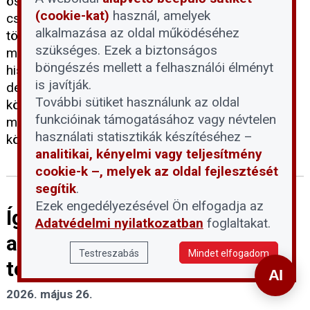
összetett probléma, amely számtalan magyar
(cookie-kat)
használ, amelyek
családot érint. A 2026 májusában benyújtott
alkalmazása az oldal működéséhez
törvényjavaslat első látásra megnyugtató
szükséges. Ezek a biztonságos
megoldást kínálhat a bajba jutott adósoknak,
böngészés mellett a felhasználói élményt
hiszen hivatalból és soron kívül függesztené fel a
is javítják.
devizahiteles pereket. Érdemes azonban
További sütiket használunk az oldal
közelebbről is megvizsgálni, hogy a felkínált
funkcióinak támogatásához vagy névtelen
megoldások valóban minden érintett helyzetén
használati statisztikák készítéséhez –
könnyítenek-e.
analitikai, kényelmi vagy teljesítmény
cookie-k –, melyek az oldal fejlesztését
segítik
.
Ezek engedélyezésével Ön elfogadja az
Így kell módosítani az SzMSz-t
Adatvédelmi nyilatkozatban
foglaltakat.
a kamerarendszer
Testreszabás
Mindet elfogadom
telepítésekor
2026. május 26.