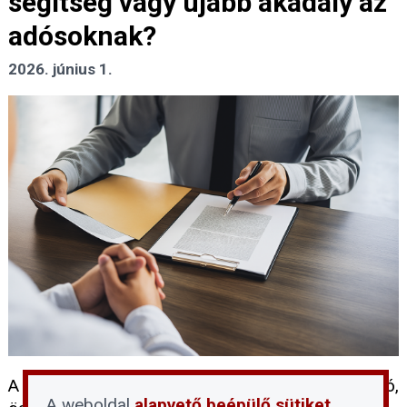
segítség vagy újabb akadály az
adósoknak?
2026. június 1.
A devizahitelek rendezése hosszú évek óta húzódó,
A weboldal
alapvető beépülő sütiket