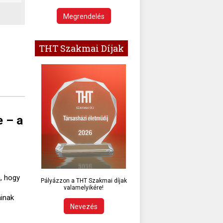
Megrendelés
THT Szakmai Díjak
e – a
, hogy
Pályázzon a THT Szakmai díjak
valamelyikére!
áinak
Nevezés