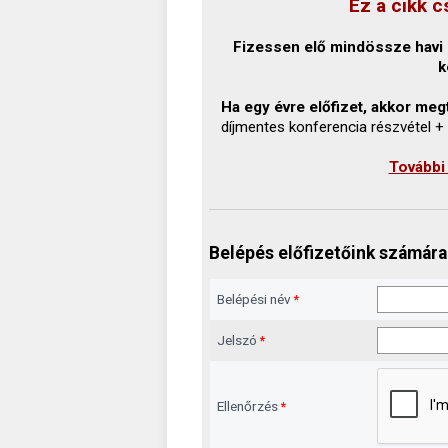
Ez a cikk c
Fizessen elő mindössze havi 1
k
Ha egy évre előfizet, akkor megt
díjmentes konferencia részvétel +
További
Belépés előfizetőink számára
Belépési név
*
Jelszó
*
Ellenőrzés
*