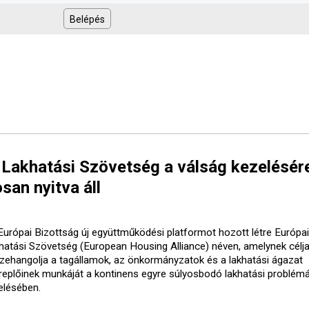
 Lakhatási Szövetség a válság kezelésér
san nyitva áll
Európai Bizottság új együttműködési platformot hozott létre Európai
hatási Szövetség (European Housing Alliance) néven, amelynek célja
zehangolja a tagállamok, az önkormányzatok és a lakhatási ágazat
replőinek munkáját a kontinens egyre súlyosbodó lakhatási problém
elésében.