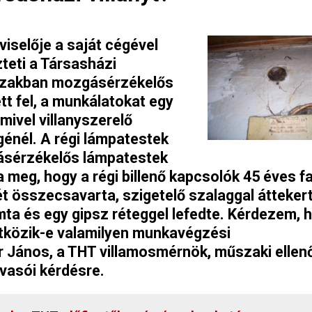
iselője a saját cégével
eti a Társasházi
házakban mozgásérzékelős
tt fel, a munkálatokat egy
 mivel villanyszerelő
énél. A régi lámpatestek
ásérzékelős lámpatestek
 meg, hogy a régi billenő kapcsolók 45 éves f
ét összecsavarta, szigetelő szalaggal áttekert
ta és egy gipsz réteggel lefedte. Kérdezem, 
tközik-e valamilyen munkavégzési
 János, a THT villamosmérnök, műszaki ellen
lvasói kérdésre.