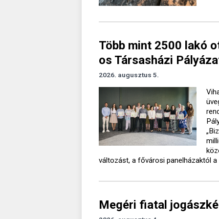
Több mint 2500 lakó o
os Társasházi Pályáza
2026. augusztus 5.
Vih
üve
ren
Pál
„Bi
mil
köz
változást, a fővárosi panelházaktól a 
Megéri fiatal jogászké