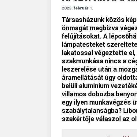
2023. február 1.
Társasházunk közös képv
önmagát megbízva végezt
felújításokat. A lépcső
lámpatesteket szereltete
lakatossal végeztette el,
szakmunkása nincs a cég
leszerelése után a mozg
áramellátását úgy oldotta
belüli aluminium vezeték
villamos dobozba benyom
egy ilyen munkavégzés ü
szabálytalanságba? Libor
szakértője válaszol az o