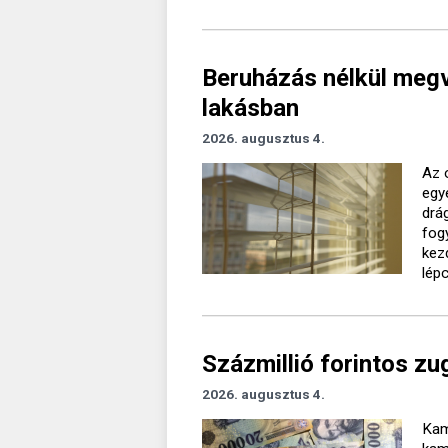
Beruházás nélkül megv
lakásban
2026. augusztus 4.
Az 
egy
drá
fog
kez
lép
Százmillió forintos zu
2026. augusztus 4.
Kam