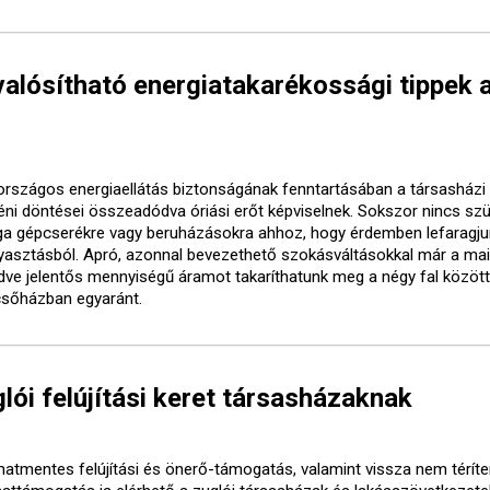
alósítható energiatakarékossági tippek 
országos energiaellátás biztonságának fenntartásában a társasházi 
éni döntései összeadódva óriási erőt képviselnek. Sokszor nincs sz
ga gépcserékre vagy beruházásokra ahhoz, hogy érdemben lefaragju
yasztásból. Apró, azonnal bevezethető szokásváltásokkal már a mai
dve jelentős mennyiségű áramot takaríthatunk meg a négy fal között
csőházban egyaránt.
glói felújítási keret társasházaknak
atmentes felújítási és önerő-támogatás, valamint vissza nem térít