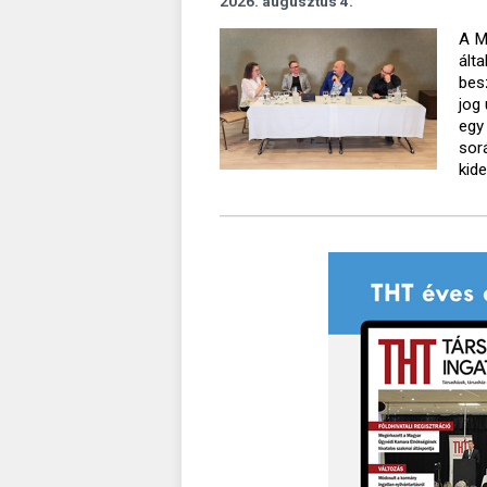
2026. augusztus 4.
A M
ált
bes
jog
egy
sor
kide