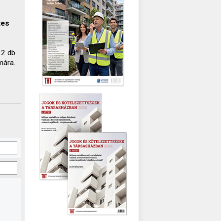
tes
 2 db
mára.