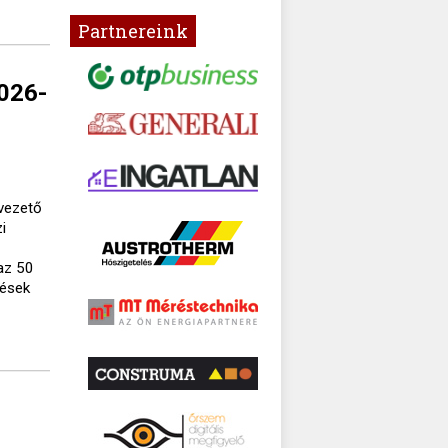
Partnereink
2026-
lvezető
i
az 50
tések