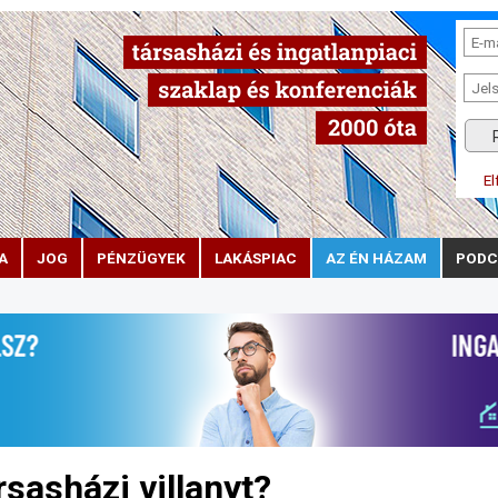
El
A
JOG
PÉNZÜGYEK
LAKÁSPIAC
AZ ÉN HÁZAM
PODC
rsasházi villanyt?