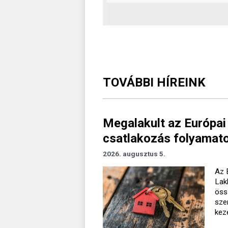
TOVÁBBI HÍREINK
Megalakult az Európai
csatlakozás folyamato
2026. augusztus 5.
Az 
Lak
öss
sze
kez