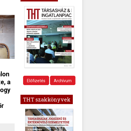
alon
e, a
Előfizetés
Archívum
hogy
THT szakkönyvek
őr