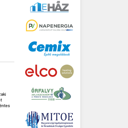
zaki
st
kéntes