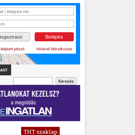
Regisztráció
felejtett jelszó
Hírlevél feliratkozás
AST
THT szaklap