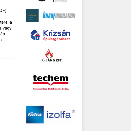
TOE)
tére, a
s vagy
tés
s