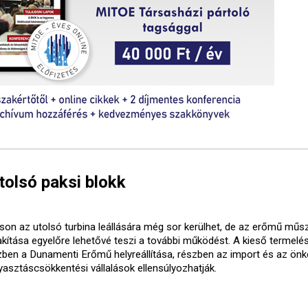
utolsó paksi blokk
son az utolsó turbina leállására még sor kerülhet, de az erőmű műs
lakítása egyelőre lehetővé teszi a további működést. A kieső termelé
zben a Dunamenti Erőmű helyreállítása, részben az import és az ön
yasztáscsökkentési vállalások ellensúlyozhatják.