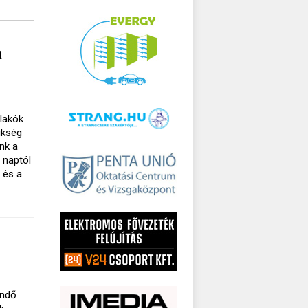
a
lakók
ükség
nk a
 naptól
 és a
endő