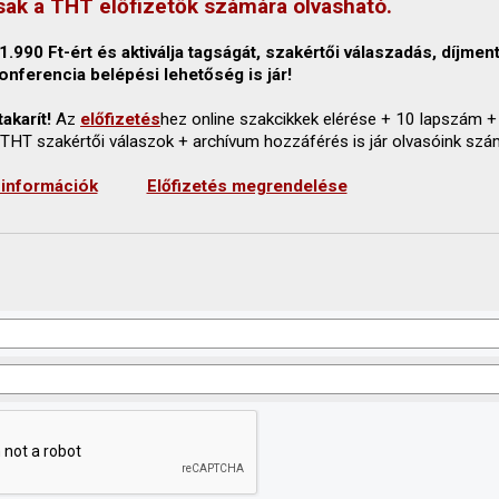
sak a THT előfizetők számára olvasható.
.990 Ft-ért és aktiválja tagságát, szakértői válaszadás, díjmen
onferencia belépési lehetőség is jár!
akarít!
Az
előfizetés
hez online szakcikkek elérése + 10 lapszám +
 THT szakértői válaszok + archívum hozzáférés is jár olvasóink szá
 információk
Előfizetés megrendelése