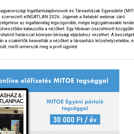
agyarországi Ingatlantulajdonosok és Társasházak Egyesülete (MI
al szervezett eINGATLAN 2026: Jöjjenek a fiatalok! webinar záró
zélgetése az ingatlanvilág legszigorúbb, mégis legizgalmasabb terüle
 útvesztőibe kalauzolta a nézőket. Egy hibásan összehívott közgyűlé
 vitatott határozat könnyen bírósági eljáráshoz vezethet. A beszélge
án a szakértők beavatták a nézőket a társasházi krízishelyzetekbe, é
rült, miről ismerszik meg a profi ügyvéd.