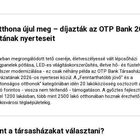
tthona újul meg – díjazták az OTP Bank 
tának nyerteseit
arban megrongálódott tető cseréje, életveszélyessé vált lépcsőházi
gpanelek pótlása, LED-es világításkorszerűsítés, illetve hő- és füste
dszer modernizálása - ez csak néhány példa az OTP Bank Társasház
yázatának 2026-os nyertesei közül. A „Fenntarthatóbb jövő" és a
ztonságos otthonok" kategóriában idén 20 lakóközösség osztozott 
lió forintos - vissza nem térítendő - támogatáson. A győztes fejlesz
el 1200 lakásban, több mint 2500 lakó otthonában hoznak érezhető
kisvárosi téglaépületekig.
nt a társasházakat választani?