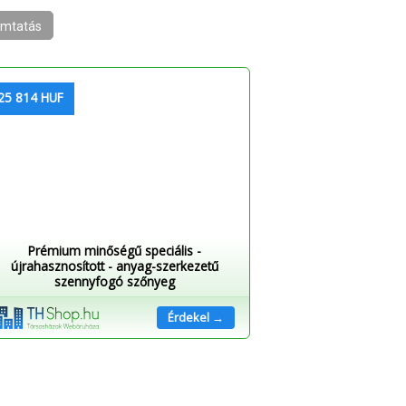
mtatás
25 814 HUF
Prémium minőségű speciális -
újrahasznosított - anyag-szerkezetű
szennyfogó szőnyeg
Érdekel →