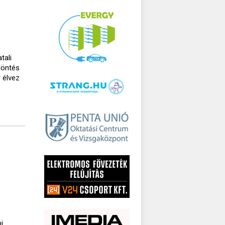
tali
döntés
 élvez
i