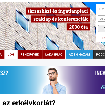
El
A
JOG
PÉNZÜGYEK
LAKÁSPIAC
AZ ÉN HÁZAM
PODC
 az erkélykorlát?