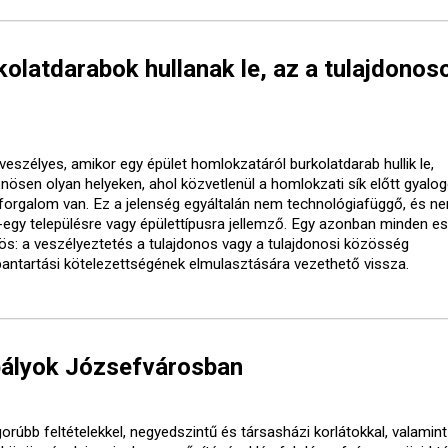
olatdarabok hullanak le, az a tulajdonos
veszélyes, amikor egy épület homlokzatáról burkolatdarab hullik le,
önösen olyan helyeken, ahol közvetlenül a homlokzati sík előtt gyalo
forgalom van. Ez a jelenség egyáltalán nem technológiafüggő, és ne
-egy településre vagy épülettípusra jellemző. Egy azonban minden e
ös: a veszélyeztetés a tulajdonos vagy a tulajdonosi közösség
bantartási kötelezettségének elmulasztására vezethető vissza.
bályok Józsefvárosban
orúbb feltételekkel, negyedszintű és társasházi korlátokkal, valamint