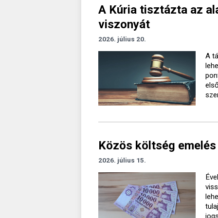
A Kúria tisztázta az a
viszonyát
2026. július 20.
A t
leh
pon
els
sze
Közös költség emelés 
2026. július 15.
Éve
vis
leh
tul
jog