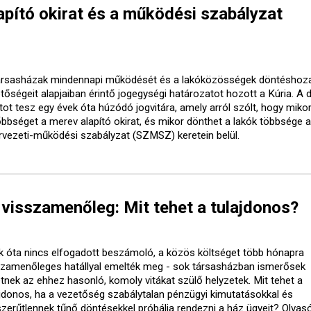
lapító okirat és a működési szabályzat
ársasházak mindennapi működését és a lakóközösségek döntéshoza
etőségeit alapjaiban érintő jogegységi határozatot hozott a Kúria. A 
tot tesz egy évek óta húzódó jogvitára, amely arról szólt, hogy mikor
őbbséget a merev alapító okirat, és mikor dönthet a lakók többsége a
rvezeti-működési szabályzat (SZMSZ) keretein belül.
visszamenőleg: Mit tehet a tulajdonos?
k óta nincs elfogadott beszámoló, a közös költséget több hónapra
szamenőleges hatállyal emelték meg - sok társasházban ismerősek
etnek az ehhez hasonló, komoly vitákat szülő helyzetek. Mit tehet a
ajdonos, ha a vezetőség szabálytalan pénzügyi kimutatásokkal és
szerűtlennek tűnő döntésekkel próbálja rendezni a ház ügyeit? Olvasó