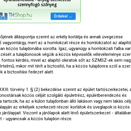
szennyfogó szőnyeg
Érdekel →
jének álláspontja szerint az erkély korlátja és annak üvegezése
ő vagyontárgy, mert az a homlokzat része és homlokzatot az alapít
tlan közös tulajdonába sorolta. Igaz, ugyanúgy a homlokzati falba v
ezését a tulajdonosok végzik a közös képviselők vélevéleménye szeri
n fontos kérdés, mivel az alapító okiratok sőt az SZMSZ-ek sem na
rtelmű, mikor mit térít a biztosító, ha a közös tulajdonra szól a sze
 a biztosítási fedezet alatt.
III. törvény 1. § (2) bekezdése szerint az épület tartószerkezetei,
jdonostársak közös célját szolgáló épületrész, épületberendezés és
 tartozik, ha az a külön tulajdonban álló lakáson vagy nem lakás cél
alapján az erkélyek szerkezeti részei: korlátok és üveglapok is közös
 járólapjait. Viszont a járólapok alatt lévő épületszerkezet - általáb
st - ugyancsak a közös tulajdon része.