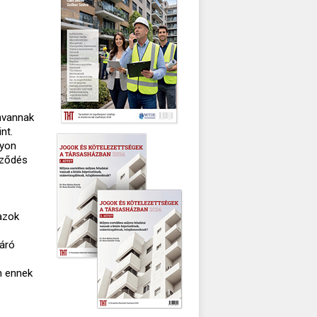
ó
anvannak
nt.
gyon
rződés
 azok
járó
an ennek