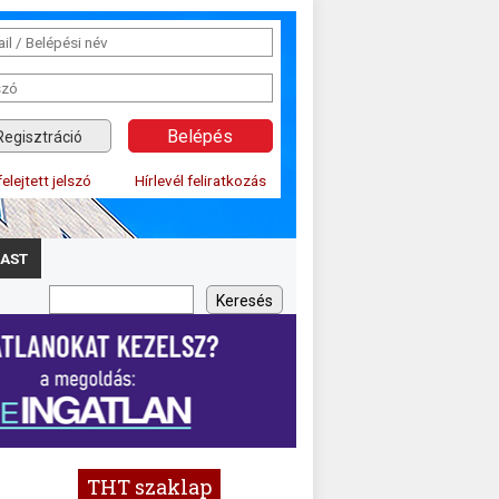
Regisztráció
felejtett jelszó
Hírlevél feliratkozás
AST
THT szaklap