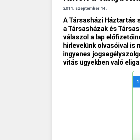
2011. szeptember 14.
A Társasházi Háztartás s
a Társasházak és Társa
válaszol a lap előfizetői
hirlevelünk olvasóival i
ingyenes jogsegélyszolg
vitás ügyekben való elig
1