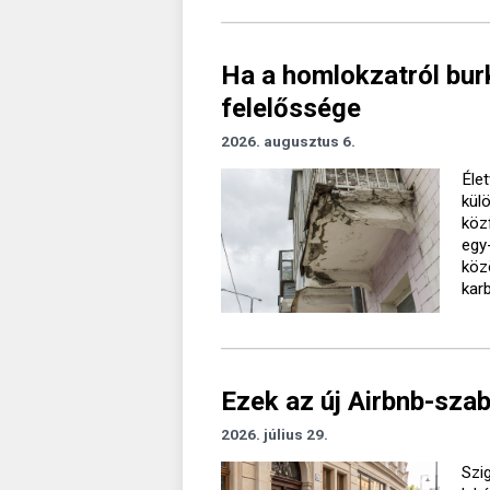
Ha a homlokzatról burk
felelőssége
2026. augusztus 6.
Élet
kül
köz
egy
köz
kar
Ezek az új Airbnb-sza
2026. július 29.
Szig