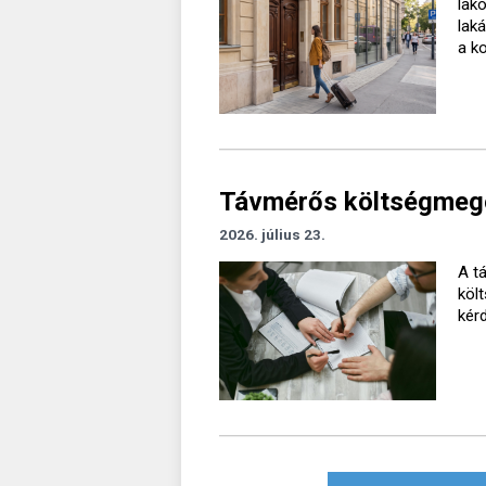
lak
lak
a k
Távmérős költségmegos
2026. július 23.
A t
köl
kér