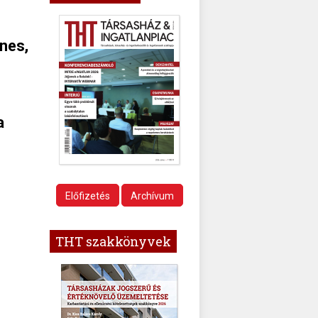
nes,
a
Előfizetés
Archívum
THT szakkönyvek