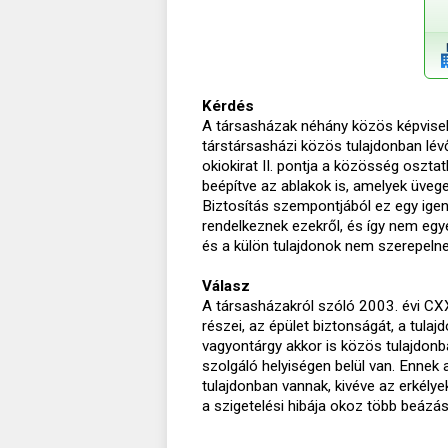
Kérdés
A társasházak néhány közös képviselő
társtársasházi közös tulajdonban lév
okiokirat II. pontja a közösség oszta
beépítve az ablakok is, amelyek üveg
Biztosítás szempontjából ez egy ige
rendelkeznek ezekről, és így nem egyé
és a külön tulajdonok nem szerepelnek
Válasz
A társasházakról szóló 2003. évi CXXX
részei, az épület biztonságát, a tula
vagyontárgy akkor is közös tulajdonba
szolgáló helyiségen belül van. Ennek 
tulajdonban vannak, kivéve az erkélyek
a szigetelési hibája okoz több beázá