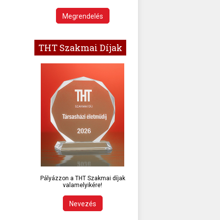
Megrendelés
THT Szakmai Díjak
Pályázzon a THT Szakmai díjak
valamelyikére!
Nevezés