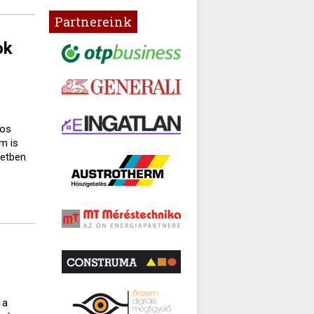
Partnereink
ok
gos
m is
setben
 a