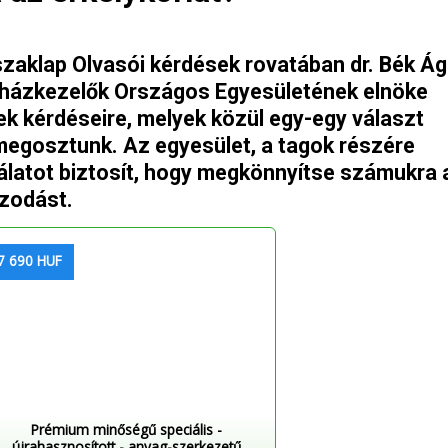
zaklap Olvasói kérdések rovatában dr. Bék Ág
sházkezelők Országos Egyesületének elnöke
nek kérdéseire, melyek közül egy-egy választ
s megosztunk. Az egyesület, a tagok részére
álatot biztosít, hogy megkönnyítse számukra 
azodást.
7 690 HUF
Prémium minőségű speciális -
újrahasznosított - anyag-szerkezetű