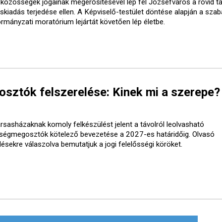
óközösségek jogainak megerősítésével lép fel Józsefváros a rövid t
áskiadás terjedése ellen. A Képviselő-testület döntése alapján a sza
ormányzati moratórium lejártát követően lép életbe.
ztók felszerelése: Kinek mi a szerepe?
ársasházaknak komoly felkészülést jelent a távolról leolvasható
tségmegosztók kötelező bevezetése a 2027-es határidőig. Olvasó
désekre válaszolva bemutatjuk a jogi felelősségi köröket.