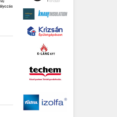
ávú
bályozás