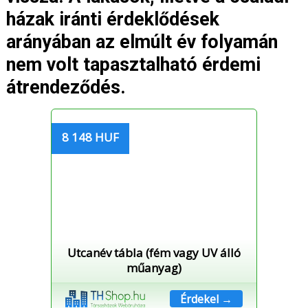
házak iránti érdeklődések
arányában az elmúlt év folyamán
nem volt tapasztalható érdemi
átrendeződés.
8 148 HUF
Utcanév tábla (fém vagy UV álló
műanyag)
Érdekel →