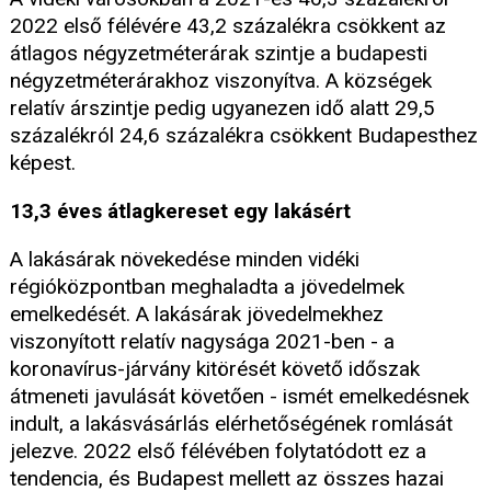
2022 első félévére 43,2 százalékra csökkent az
átlagos négyzetméterárak szintje a budapesti
négyzetméterárakhoz viszonyítva. A községek
relatív árszintje pedig ugyanezen idő alatt 29,5
százalékról 24,6 százalékra csökkent Budapesthez
képest.
13,3 éves átlagkereset egy lakásért
A lakásárak növekedése minden vidéki
régióközpontban meghaladta a jövedelmek
emelkedését. A lakásárak jövedelmekhez
viszonyított relatív nagysága 2021-ben - a
koronavírus-járvány kitörését követő időszak
átmeneti javulását követően - ismét emelkedésnek
indult, a lakásvásárlás elérhetőségének romlását
jelezve. 2022 első félévében folytatódott ez a
tendencia, és Budapest mellett az összes hazai