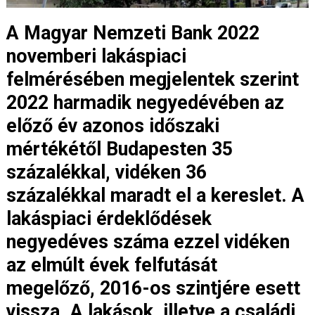
A Magyar Nemzeti Bank 2022
novemberi lakáspiaci
felmérésében megjelentek szerint
2022 harmadik negyedévében az
előző év azonos időszaki
mértékétől Budapesten 35
százalékkal, vidéken 36
százalékkal maradt el a kereslet. A
lakáspiaci érdeklődések
negyedéves száma ezzel vidéken
az elmúlt évek felfutását
megelőző, 2016-os szintjére esett
vissza. A lakások, illetve a családi