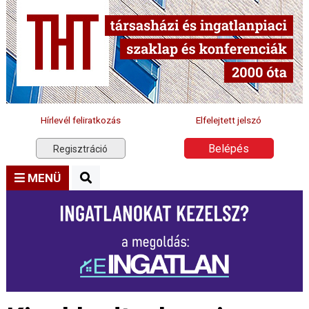
Hírlevél feliratkozás
Elfelejtett jelszó
Belépés
Regisztráció
MENÜ