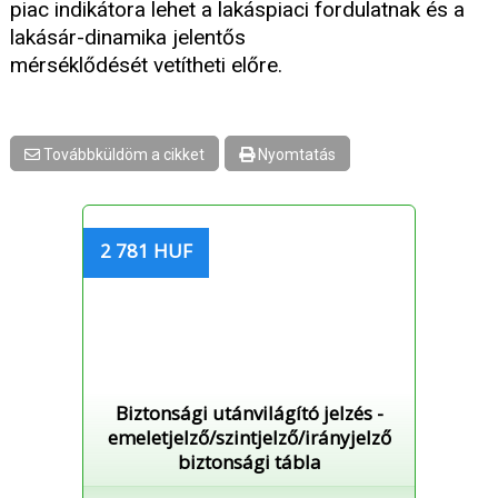
piac indikátora lehet a lakáspiaci fordulatnak és a
lakásár-dinamika jelentős
mérséklődését vetítheti előre.
Továbbküldöm a cikket
Nyomtatás
2 781 HUF
Biztonsági utánvilágító jelzés -
emeletjelző/szintjelző/irányjelző
biztonsági tábla