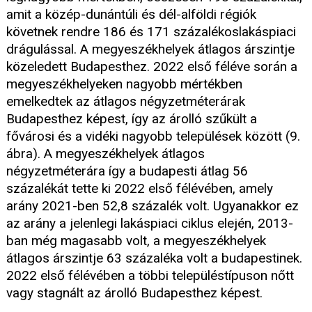
amit a közép-dunántúli és dél-alföldi régiók
követnek rendre 186 és 171 százalékoslakáspiaci
drágulással. A megyeszékhelyek átlagos árszintje
közeledett Budapesthez. 2022 első féléve során a
megyeszékhelyeken nagyobb mértékben
emelkedtek az átlagos négyzetméterárak
Budapesthez képest, így az árolló szűkült a
fővárosi és a vidéki nagyobb települések között (9.
ábra). A megyeszékhelyek átlagos
négyzetméterára így a budapesti átlag 56
százalékát tette ki 2022 első félévében, amely
arány 2021-ben 52,8 százalék volt. Ugyanakkor ez
az arány a jelenlegi lakáspiaci ciklus elején, 2013-
ban még magasabb volt, a megyeszékhelyek
átlagos árszintje 63 százaléka volt a budapestinek.
2022 első félévében a többi településtípuson nőtt
vagy stagnált az árolló Budapesthez képest.