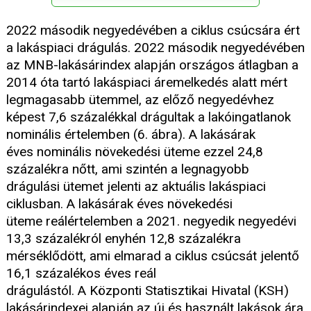
2022 második negyedévében a ciklus csúcsára ért
a lakáspiaci drágulás. 2022 második negyedévében
az MNB-lakásárindex alapján országos átlagban a
2014 óta tartó lakáspiaci áremelkedés alatt mért
legmagasabb ütemmel, az előző negyedévhez
képest 7,6 százalékkal drágultak a lakóingatlanok
nominális értelemben (6. ábra). A lakásárak
éves nominális növekedési üteme ezzel 24,8
százalékra nőtt, ami szintén a legnagyobb
drágulási ütemet jelenti az aktuális lakáspiaci
ciklusban. A lakásárak éves növekedési
üteme reálértelemben a 2021. negyedik negyedévi
13,3 százalékról enyhén 12,8 százalékra
mérséklődött, ami elmarad a ciklus csúcsát jelentő
16,1 százalékos éves reál
drágulástól. A Központi Statisztikai Hivatal (KSH)
lakásárindexei alapján az új és használt lakások ára