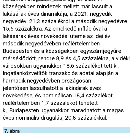
községekben mindezek mellett már lassult a
lakásárak éves dinamikája, a 2021. negyedik
negyedévi 21,3 százalékról a második negyedévre
15,6 százalékra. Az emelkedő inflációval a
lakásárak éves növekedési üteme az idei év
második negyedévében reálértelemben
Budapesten és a községekben egyszámjegyűre
mérséklődött, rendre 8,9 és 4,5 százalékra, a vidéki
városokban ugyanakkor 18,6 százalékot tett ki.
Ingatlanközvetítők tranzakciós adatai alapján a
harmadik negyedévben országosan
jelentősen lassulhatott a lakásárak éves
növekedése, és nominálisan 18,4 százalékot,
reálértelemben 1,7 százalékot tehetett
ki, Budapesten ugyanakkor maradhatott a magas
éves nominális drágulás, 20,8 százalékkal.