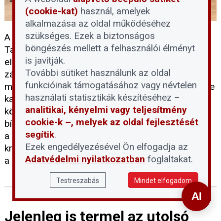
(cookie-kat)
használ, amelyek
alkalmazása az oldal működéséhez
szükséges. Ezek a biztonságos
A Magyarországi Ingatlantulajdonosok és
böngészés mellett a felhasználói élményt
Társasházak Egyesülete (MITOE) által szervezett
is javítják.
eINGATLAN 2026: Jöjjenek a fiatalok! webinar
További sütiket használunk az oldal
záró beszélgetése az ingatlanvilág legszigorúbb,
funkcióinak támogatásához vagy névtelen
mégis legizgalmasabb területére, a jog útvesztőibe
használati statisztikák készítéséhez –
kalauzolta a nézőket. Egy hibásan összehívott
analitikai, kényelmi vagy teljesítmény
közgyűlés vagy egy vitatott határozat könnyen
cookie-k –, melyek az oldal fejlesztését
bírósági eljáráshoz vezethet. A beszélgetés során
segítik
.
a szakértők beavatták a nézőket a társasházi
Ezek engedélyezésével Ön elfogadja az
krízishelyzetekbe, és kiderült, miről ismerszik meg
Adatvédelmi nyilatkozatban
foglaltakat.
a profi ügyvéd.
Testreszabás
Mindet elfogadom
Jelenleg is termel az utolsó