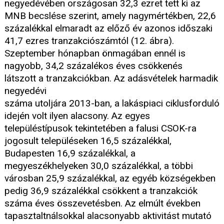
negyedévében országosan 32,3 ezret tett ki az
MNB becslése szerint, amely nagymértékben, 22,6
százalékkal elmaradt az előző év azonos időszaki
41,7 ezres tranzakciószámtól (12. ábra).
Szeptember hónapban önmagában ennél is
nagyobb, 34,2 százalékos éves csökkenés
látszott a tranzakciókban. Az adásvételek harmadik
negyedévi
száma utoljára 2013-ban, a lakáspiaci ciklusforduló
idején volt ilyen alacsony. Az egyes
településtípusok tekintetében a falusi CSOK-ra
jogosult településeken 16,5 százalékkal,
Budapesten 16,9 százalékkal, a
megyeszékhelyeken 30,0 százalékkal, a többi
városban 25,9 százalékkal, az egyéb községekben
pedig 36,9 százalékkal csökkent a tranzakciók
száma éves összevetésben. Az elmúlt években
tapasztaltnálsokkal alacsonyabb aktivitást mutató