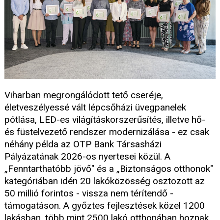
Viharban megrongálódott tető cseréje,
életveszélyessé vált lépcsőházi üvegpanelek
pótlása, LED-es világításkorszerűsítés, illetve hő-
és füstelvezető rendszer modernizálása - ez csak
néhány példa az OTP Bank Társasházi
Pályázatának 2026-os nyertesei közül. A
„Fenntarthatóbb jövő" és a „Biztonságos otthonok"
kategóriában idén 20 lakóközösség osztozott az
50 millió forintos - vissza nem térítendő -
támogatáson. A győztes fejlesztések közel 1200
lakásban, több mint 2500 lakó otthonában hoznak