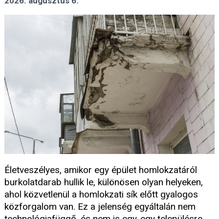
2026. augusztus 6.
Életveszélyes, amikor egy épület homlokzatáról
burkolatdarab hullik le, különösen olyan helyeken,
ahol közvetlenül a homlokzati sík előtt gyalogos
közforgalom van. Ez a jelenség egyáltalán nem
technológiafüggő, és nem is egy-egy településre