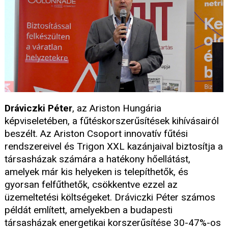
Dráviczki Péter
, az Ariston Hungária
képviseletében, a fűtéskorszerűsítések kihívásairól
beszélt. Az Ariston Csoport innovatív fűtési
rendszereivel és Trigon XXL kazánjaival biztosítja a
társasházak számára a hatékony hőellátást,
amelyek már kis helyeken is telepíthetők, és
gyorsan felfűthetők, csökkentve ezzel az
üzemeltetési költségeket. Dráviczki Péter számos
példát említett, amelyekben a budapesti
társasházak energetikai korszerűsítése 30-47%-os