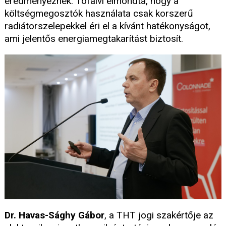
eredményeznek. Tófalvi elmondta, hogy a
költségmegosztók használata csak korszerű
radiátorszelepekkel éri el a kívánt hatékonyságot,
ami jelentős energiamegtakarítást biztosít.
Dr. Havas-Sághy Gábor
, a THT jogi szakértője az