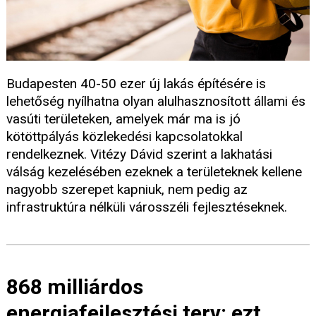
Budapesten 40-50 ezer új lakás építésére is
lehetőség nyílhatna olyan alulhasznosított állami és
vasúti területeken, amelyek már ma is jó
kötöttpályás közlekedési kapcsolatokkal
rendelkeznek. Vitézy Dávid szerint a lakhatási
válság kezelésében ezeknek a területeknek kellene
nagyobb szerepet kapniuk, nem pedig az
infrastruktúra nélküli városszéli fejlesztéseknek.
868 milliárdos
energiafejlesztési terv: ezt