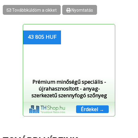
Továbbküldöm a cikket
Nyomtatás
43 805 HUF
Prémium minőségű speciális -
újrahasznosított - anyag-
szerkezetű szennyfogó szőnyeg
Érdekel →