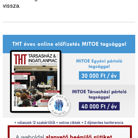
vissza.
A weboldal
alapvető beépülő sütiket