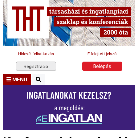
Hírlevél feliratkozás
Elfelejtett jelszó
Belépés
Regisztráció
MENÜ