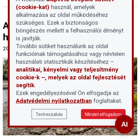
(cookie-kat)
használ, amelyek
alkalmazása az oldal működéséhez
szükséges. Ezek a biztonságos
Az aktuális hálózati és vízügyi
böngészés mellett a felhasználói élményt
helyzet stabil
is javítják.
További sütiket használunk az oldal
2026. augusztus 6.
funkcióinak támogatásához vagy névtelen
használati statisztikák készítéséhez –
analitikai, kényelmi vagy teljesítmény
cookie-k –, melyek az oldal fejlesztését
segítik
.
Ezek engedélyezésével Ön elfogadja az
Adatvédelmi nyilatkozatban
foglaltakat.
Testreszabás
Mindet elfogadom