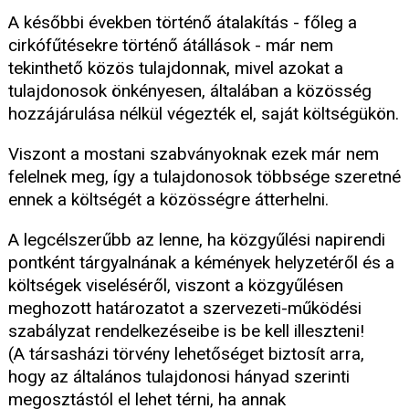
A későbbi években történő átalakítás - főleg a
cirkófűtésekre történő átállások - már nem
tekinthető közös tulajdonnak, mivel azokat a
tulajdonosok önkényesen, általában a közösség
hozzájárulása nélkül végezték el, saját költségükön.
Viszont a mostani szabványoknak ezek már nem
felelnek meg, így a tulajdonosok többsége szeretné
ennek a költségét a közösségre átterhelni.
A legcélszerűbb az lenne, ha közgyűlési napirendi
pontként tárgyalnának a kémények helyzetéről és a
költségek viseléséről, viszont a közgyűlésen
meghozott határozatot a szervezeti-működési
szabályzat rendelkezéseibe is be kell illeszteni!
(A társasházi törvény lehetőséget biztosít arra,
hogy az általános tulajdonosi hányad szerinti
megosztástól el lehet térni, ha annak