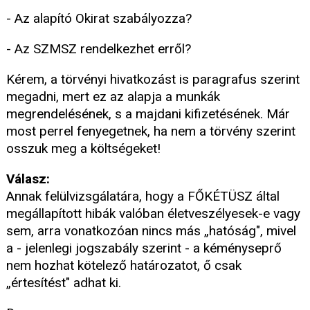
- Az alapító Okirat szabályozza?
- Az SZMSZ rendelkezhet erről?
Kérem, a törvényi hivatkozást is paragrafus szerint
megadni, mert ez az alapja a munkák
megrendelésének, s a majdani kifizetésének. Már
most perrel fenyegetnek, ha nem a törvény szerint
osszuk meg a költségeket!
Válasz:
Annak felülvizsgálatára, hogy a FŐKÉTÜSZ által
megállapított hibák valóban életveszélyesek-e vagy
sem, arra vonatkozóan nincs más „hatóság", mivel
a - jelenlegi jogszabály szerint - a kéményseprő
nem hozhat kötelező határozatot, ő csak
„értesítést" adhat ki.