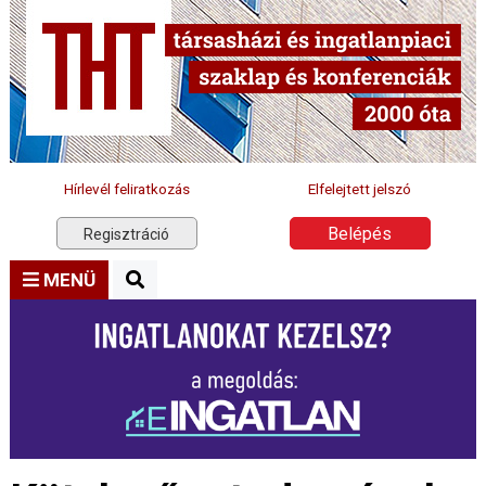
Hírlevél feliratkozás
Elfelejtett jelszó
Belépés
Regisztráció
MENÜ