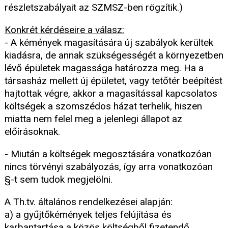
részletszabályait az SZMSZ-ben rögzítik.)
Konkrét kérdéseire a válasz:
- A kémények magasítására új szabályok kerültek
kiadásra, de annak szükségességét a környezetben
lévő épületek magassága határozza meg. Ha a
társasház mellett új épületet, vagy tetőtér beépítést
hajtottak végre, akkor a magasítással kapcsolatos
költségek a szomszédos házat terhelik, hiszen
miatta nem felel meg a jelenlegi állapot az
előírásoknak.
- Miután a költségek megosztására vonatkozóan
nincs törvényi szabályozás, így arra vonatkozóan
§-t sem tudok megjelölni.
A Th.tv. általános rendelkezései alapján:
a) a gyűjtőkémények teljes felújítása és
karbantartása a közös költségből fizetendő