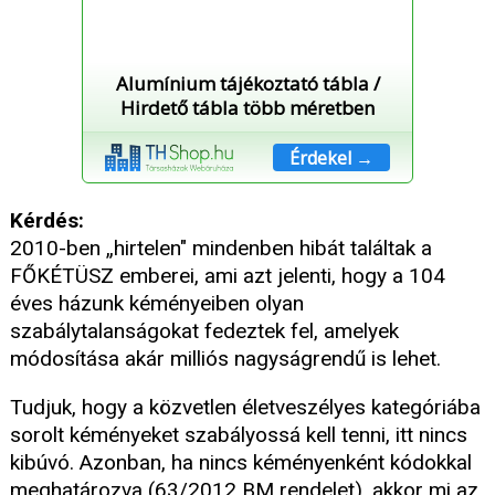
Alumínium tájékoztató tábla /
Hirdető tábla több méretben
Érdekel →
Kérdés:
2010-ben „hirtelen" mindenben hibát találtak a
FŐKÉTÜSZ emberei, ami azt jelenti, hogy a 104
éves házunk kéményeiben olyan
szabálytalanságokat fedeztek fel, amelyek
módosítása akár milliós nagyságrendű is lehet.
Tudjuk, hogy a közvetlen életveszélyes kategóriába
sorolt kéményeket szabályossá kell tenni, itt nincs
kibúvó. Azonban, ha nincs kéményenként kódokkal
meghatározva (63/2012 BM rendelet), akkor mi az,