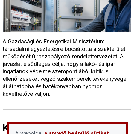
A Gazdasági és Energetikai Minisztérium
társadalmi egyeztetésre bocsátotta a szakterület
működését újraszabályozó rendelettervezetet. A
javaslat elsődleges célja, hogy a lakó- és ipari
ingatlanok védelme szempontjából kritikus
ellenőrzéseket végző szakemberek tevékenysége
átláthatóbbá és hatékonyabban nyomon
követhetővé váljon.
Kiszivároghatnak a belső
A weboldal
alapvető beépülő sütiket