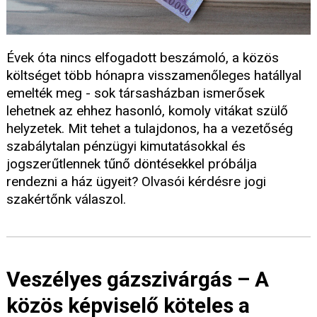
Évek óta nincs elfogadott beszámoló, a közös
költséget több hónapra visszamenőleges hatállyal
emelték meg - sok társasházban ismerősek
lehetnek az ehhez hasonló, komoly vitákat szülő
helyzetek. Mit tehet a tulajdonos, ha a vezetőség
szabálytalan pénzügyi kimutatásokkal és
jogszerűtlennek tűnő döntésekkel próbálja
rendezni a ház ügyeit? Olvasói kérdésre jogi
szakértőnk válaszol.
Veszélyes gázszivárgás – A
közös képviselő köteles a