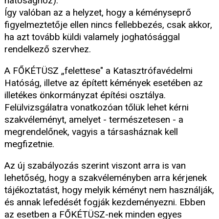
hatósághoz).
Így valóban az a helyzet, hogy a kéményseprő
figyelmeztetője ellen nincs fellebbezés, csak akkor,
ha azt tovább küldi valamely joghatósággal
rendelkező szervhez.
A FŐKÉTÜSZ „felettese" a Katasztrófavédelmi
Hatóság, illetve az épített kémények esetében az
illetékes önkormányzat építési osztálya.
Felülvizsgálatra vonatkozóan tőlük lehet kérni
szakvéleményt, amelyet - természetesen - a
megrendelőnek, vagyis a társasháznak kell
megfizetnie.
Az új szabályozás szerint viszont arra is van
lehetőség, hogy a szakvéleményben arra kérjenek
tájékoztatást, hogy melyik kéményt nem használják,
és annak lefedését fogják kezdeményezni. Ebben
az esetben a FŐKÉTÜSZ-nek minden egyes