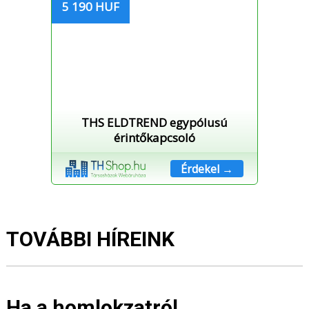
5 190 HUF
THS ELDTREND egypólusú
érintőkapcsoló
Érdekel →
TOVÁBBI HÍREINK
Ha a homlokzatról