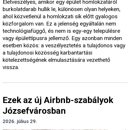
Életveszélyes, amikor egy épület homlokzatáról
burkolatdarab hullik le, különösen olyan helyeken,
ahol közvetlenül a homlokzati sík előtt gyalogos
közforgalom van. Ez a jelenség egyáltalán nem
technológiafüggő, és nem is egy-egy településre
vagy épülettípusra jellemző. Egy azonban minden
esetben közös: a veszélyeztetés a tulajdonos vagy
a tulajdonosi közösség karbantartási
kötelezettségének elmulasztására vezethető
vissza.
Ezek az új Airbnb-szabályok
Józsefvárosban
2026. július 29.