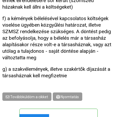
ennek elrendelésére sor került (szomszéd
házaknak kell állni a költségeket)
f) a kémények bélelésével kapcsolatos költségek
viselése ügyében közgyűlési határozat, illetve
SZMSZ rendelkezése szükséges. A döntést pedig
az befolyásolja, hogy a bélelés már a társasház
alapításakor része volt-e a társasháznak, vagy azt
utólag a tulajdonos - saját döntése alapján -
változtatta meg
g) a szakvélemények, illetve szakértők díjazását a
társasháznak kell megfizetnie
Továbbküldöm a cikket
Nyomtatás