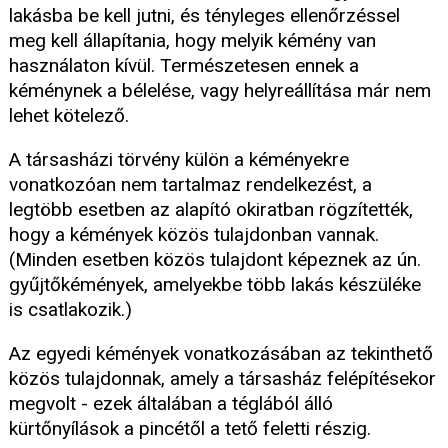
lakásba be kell jutni, és tényleges ellenőrzéssel
meg kell állapítania, hogy melyik kémény van
használaton kívül. Természetesen ennek a
kéménynek a bélelése, vagy helyreállítása már nem
lehet kötelező.
A társasházi törvény külön a kéményekre
vonatkozóan nem tartalmaz rendelkezést, a
legtöbb esetben az alapító okiratban rögzítették,
hogy a kémények közös tulajdonban vannak.
(Minden esetben közös tulajdont képeznek az ún.
gyűjtőkémények, amelyekbe több lakás készüléke
is csatlakozik.)
Az egyedi kémények vonatkozásában az tekinthető
közös tulajdonnak, amely a társasház felépítésekor
megvolt - ezek általában a téglából álló
kürtőnyílások a pincétől a tető feletti részig.