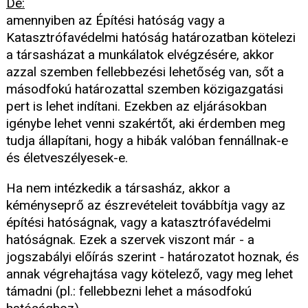
De:
amennyiben az Építési hatóság vagy a
Katasztrófavédelmi hatóság határozatban kötelezi
a társasházat a munkálatok elvégzésére, akkor
azzal szemben fellebbezési lehetőség van, sőt a
másodfokú határozattal szemben közigazgatási
pert is lehet indítani. Ezekben az eljárásokban
igénybe lehet venni szakértőt, aki érdemben meg
tudja állapítani, hogy a hibák valóban fennállnak-e
és életveszélyesek-e.
Ha nem intézkedik a társasház, akkor a
kéményseprő az észrevételeit továbbítja vagy az
építési hatóságnak, vagy a katasztrófavédelmi
hatóságnak. Ezek a szervek viszont már - a
jogszabályi előírás szerint - határozatot hoznak, és
annak végrehajtása vagy kötelező, vagy meg lehet
támadni (pl.: fellebbezni lehet a másodfokú