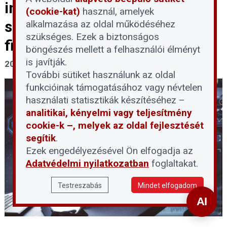
információk? – Az olcsó
(cookie-kat)
használ, amelyek
szoftverért az adatainkkal
alkalmazása az oldal működéséhez
szükséges. Ezek a biztonságos
fizetünk
böngészés mellett a felhasználói élményt
is javítják.
2026. június 12.
További sütiket használunk az oldal
funkcióinak támogatásához vagy névtelen
használati statisztikák készítéséhez –
analitikai, kényelmi vagy teljesítmény
cookie-k –, melyek az oldal fejlesztését
segítik
.
Ezek engedélyezésével Ön elfogadja az
Adatvédelmi nyilatkozatban
foglaltakat.
Testreszabás
Mindet elfogadom