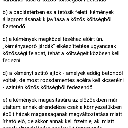
b) a padlástérben és a tetősík feletti kémények
állagromlásának kijavítása a közös költségből
fizetendő
c) a kémények megközelítéséhez előírt ún.
„kéményseprő járdák" elkészíttetése ugyancsak
közösségi feladat, tehát a költségeit közösen kell
fedezni
d) a kéménytisztító ajtók - amelyek eddig betonból
voltak, de most rozsdamentes acélra kell kicserélni
- szintén közös költségből fedezendő
e) a kémények magasítására az előzőekben már
utaltam: annak elrendelése csak a környezetükben
épült házak magasságának megváltoztatása miatt
írható elő, de akkor annak kell fizetnie, aki miatt