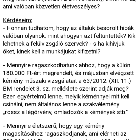
ami valóban közvetlen életveszélyes?
Kérdéseim:
- Honnan tudhatom, hogy az általuk besorolt hibák
valóban olyanok, mint ahogyan azt feltüntették? Kik
lehetnek a felülvizsgáló szervek? - s ha kihívjuk
őket, kinek kell a munkájukat kifizetni?
- Mennyire ragaszkodhatunk ahhoz, hogy a külön
180.000 Ft-ért megrendelt, és májusban elvégzett
kémény műszaki vizsgálatait a 63/2012. (XII. 11.)
BM rendelet 3. sz. melléklete szerint adják meg?
Ezen egyértelmű lenne, melyik kéménnyel mit kell
csinálni, nem általános lenne a szakvélemény
„rossz a légörvény, omladozók a kémények stb."
- Mennyire életszerű, hogy egy kémény
magasításához ragaszkodjanak, ami elérheti az