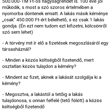
500.000-1M Ft-os nagyságrendet is. 100 éve jól
működik, s most a szó szoros értelmében a
nyomorba döntenek emiatt. A lakás másik kéménye
„csak" 450.000 Ft-ért bélelhető, s ez csak 1 lakás
gondja. (Én ezt nem tudom ezt kifizetni, kölcsönről
szó sem lehet)
- A törvény mit ír elő a fizetések megoszlásáról egy
társasháznál?
- Minden a közös költségből fizetendő, mert
osztatlan közös tulajdon a kémény?
- Mindent az fizet, akinek a lakását szolgálja ki a
kémény?
- Megosztva, a lakástól a tetőig a lakás
tulajdonosa, s onnan felfelé (tető fölött) a közös
költségből fizetendő