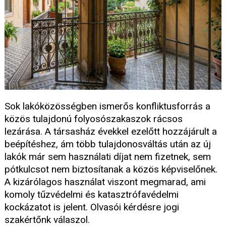
Sok lakóközösségben ismerős konfliktusforrás a
közös tulajdonú folyosószakaszok rácsos
lezárása. A társasház évekkel ezelőtt hozzájárult a
beépítéshez, ám több tulajdonosváltás után az új
lakók már sem használati díjat nem fizetnek, sem
pótkulcsot nem biztosítanak a közös képviselőnek.
A kizárólagos használat viszont megmarad, ami
komoly tűzvédelmi és katasztrófavédelmi
kockázatot is jelent. Olvasói kérdésre jogi
szakértőnk válaszol.