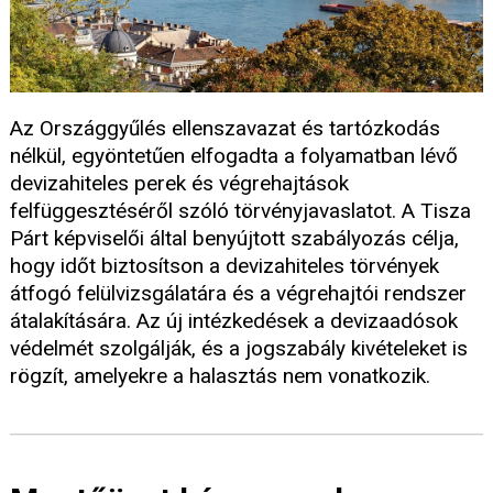
Az Országgyűlés ellenszavazat és tartózkodás
nélkül, egyöntetűen elfogadta a folyamatban lévő
devizahiteles perek és végrehajtások
felfüggesztéséről szóló törvényjavaslatot. A Tisza
Párt képviselői által benyújtott szabályozás célja,
hogy időt biztosítson a devizahiteles törvények
átfogó felülvizsgálatára és a végrehajtói rendszer
átalakítására. Az új intézkedések a devizaadósok
védelmét szolgálják, és a jogszabály kivételeket is
rögzít, amelyekre a halasztás nem vonatkozik.