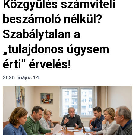
Közgyűlés számviteli
beszámoló nélkül?
Szabálytalan a
„tulajdonos úgysem
érti” érvelés!
2026. május 14.