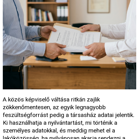
A közös képviselő váltása ritkán zajlik
zökkenőmentesen, az egyik legnagyobb
feszültségforrást pedig a társasház adatai jelentik.
Ki használhatja a nyilvántartást, mi történik a
személyes adatokkal, és meddig mehet el a
lakóközösség, ha nyilvánosan akarja rendezni a