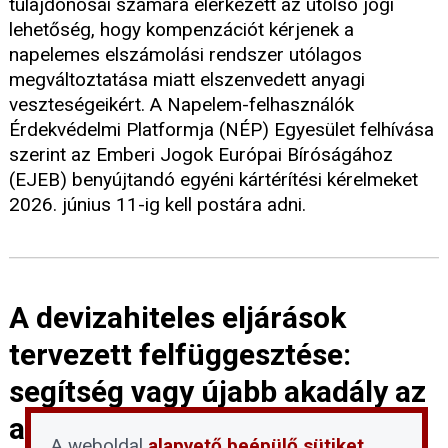
tulajdonosai számára elérkezett az utolsó jogi
lehetőség, hogy kompenzációt kérjenek a
napelemes elszámolási rendszer utólagos
megváltoztatása miatt elszenvedett anyagi
veszteségeikért. A Napelem-felhasználók
Érdekvédelmi Platformja (NÉP) Egyesület felhívása
szerint az Emberi Jogok Európai Bíróságához
(EJEB) benyújtandó egyéni kártérítési kérelmeket
2026. június 11-ig kell postára adni.
A devizahiteles eljárások
tervezett felfüggesztése:
segítség vagy újabb akadály az
adósoknak?
A weboldal
alapvető beépülő sütiket