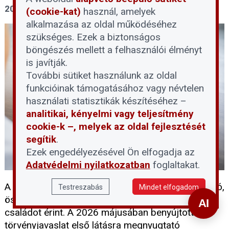
2026. június 1.
(cookie-kat)
használ, amelyek
alkalmazása az oldal működéséhez
szükséges. Ezek a biztonságos
böngészés mellett a felhasználói élményt
is javítják.
További sütiket használunk az oldal
funkcióinak támogatásához vagy névtelen
használati statisztikák készítéséhez –
analitikai, kényelmi vagy teljesítmény
cookie-k –, melyek az oldal fejlesztését
segítik
.
Ezek engedélyezésével Ön elfogadja az
Adatvédelmi nyilatkozatban
foglaltakat.
A devizahitelek rendezése hosszú évek óta húzódó,
Testreszabás
Mindet elfogadom
összetett probléma, amely számtalan magyar
családot érint. A 2026 májusában benyújtott
törvényjavaslat első látásra megnyugtató