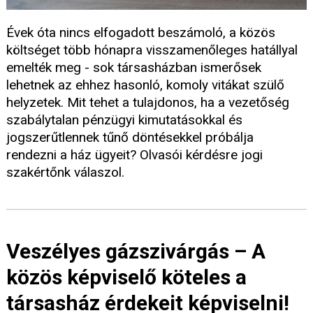
Évek óta nincs elfogadott beszámoló, a közös
költséget több hónapra visszamenőleges hatállyal
emelték meg - sok társasházban ismerősek
lehetnek az ehhez hasonló, komoly vitákat szülő
helyzetek. Mit tehet a tulajdonos, ha a vezetőség
szabálytalan pénzügyi kimutatásokkal és
jogszerűtlennek tűnő döntésekkel próbálja
rendezni a ház ügyeit? Olvasói kérdésre jogi
szakértőnk válaszol.
Veszélyes gázszivárgás – A
közös képviselő köteles a
társasház érdekeit képviselni!