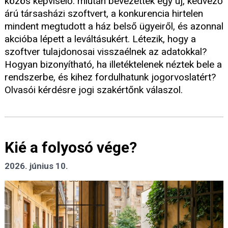
közös képviselő: miután bevezettek egy új, kedvező
árú társasházi szoftvert, a konkurencia hirtelen
mindent megtudott a ház belső ügyeiről, és azonnal
akcióba lépett a leváltásukért. Létezik, hogy a
szoftver tulajdonosai visszaélnek az adatokkal?
Hogyan bizonyítható, ha illetéktelenek néztek bele a
rendszerbe, és kihez fordulhatunk jogorvoslatért?
Olvasói kérdésre jogi szakértőnk válaszol.
Kié a folyosó vége?
2026. június 10.