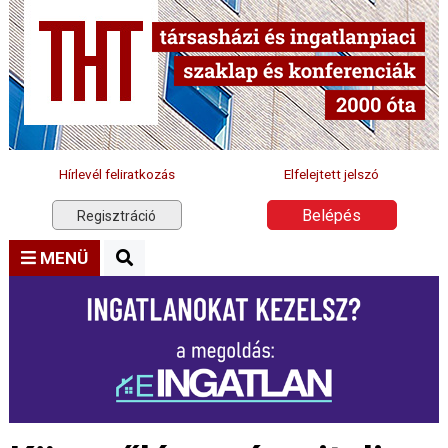
Hírlevél feliratkozás
Elfelejtett jelszó
Belépés
Regisztráció
MENÜ