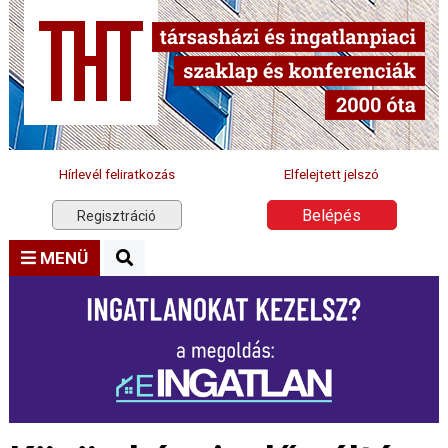
Hírlevél feliratkozás
Elfelejtett jelszó
Belépés
Regisztráció
MENÜ