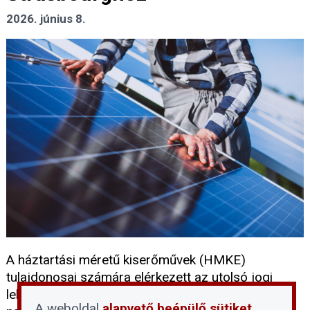
2026. június 8.
A háztartási méretű kiserőművek (HMKE)
tulajdonosai számára elérkezett az utolsó jogi
lehetőség, hogy kompenzációt kérjenek a
A weboldal
alapvető beépülő sütiket