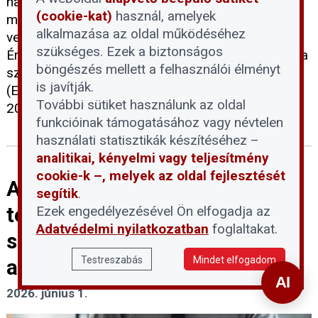
napelemes elszámolási rendszer utólagos
(cookie-kat)
használ, amelyek
megváltoztatása miatt elszenvedett anyagi
alkalmazása az oldal működéséhez
veszteségeikért. A Napelem-felhasználók
szükséges. Ezek a biztonságos
Érdekvédelmi Platformja (NÉP) Egyesület felhívása
böngészés mellett a felhasználói élményt
szerint az Emberi Jogok Európai Bíróságához
is javítják.
(EJEB) benyújtandó egyéni kártérítési kérelmeket
További sütiket használunk az oldal
2026. június 11-ig kell postára adni.
funkcióinak támogatásához vagy névtelen
használati statisztikák készítéséhez –
analitikai, kényelmi vagy teljesítmény
cookie-k –, melyek az oldal fejlesztését
A devizahiteles eljárások
segítik
.
tervezett felfüggesztése:
Ezek engedélyezésével Ön elfogadja az
Adatvédelmi nyilatkozatban
foglaltakat.
segítség vagy újabb akadály az
Testreszabás
Mindet elfogadom
adósoknak?
2026. június 1.