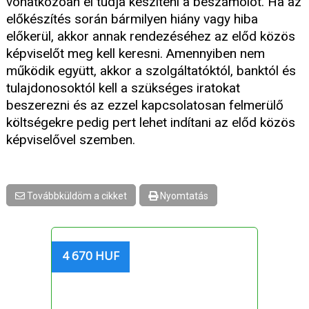
vonatkozóan el tudja készíteni a beszámolót. Ha az
előkészítés során bármilyen hiány vagy hiba
előkerül, akkor annak rendezéséhez az előd közös
képviselőt meg kell keresni. Amennyiben nem
működik együtt, akkor a szolgáltatóktól, banktól és
tulajdonosoktól kell a szükséges iratokat
beszerezni és az ezzel kapcsolatosan felmerülő
költségekre pedig pert lehet indítani az előd közös
képviselővel szemben.
Továbbküldöm a cikket
Nyomtatás
4 670 HUF