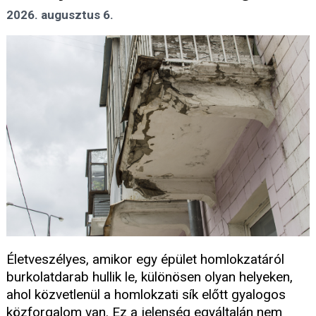
2026. augusztus 6.
Életveszélyes, amikor egy épület homlokzatáról
burkolatdarab hullik le, különösen olyan helyeken,
ahol közvetlenül a homlokzati sík előtt gyalogos
közforgalom van. Ez a jelenség egyáltalán nem