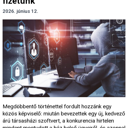
fizetünk
2026. június 12.
Megdöbbentő történettel fordult hozzánk egy
közös képviselő: miután bevezettek egy új, kedvező
árú társasházi szoftvert, a konkurencia hirtelen
mindent megtudott a ház belső ügyeiről, és azonnal