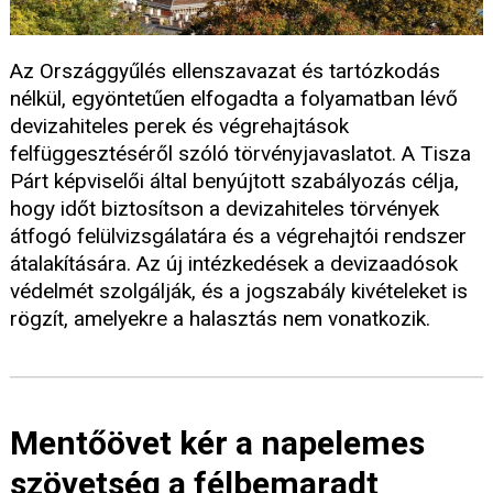
Az Országgyűlés ellenszavazat és tartózkodás
nélkül, egyöntetűen elfogadta a folyamatban lévő
devizahiteles perek és végrehajtások
felfüggesztéséről szóló törvényjavaslatot. A Tisza
Párt képviselői által benyújtott szabályozás célja,
hogy időt biztosítson a devizahiteles törvények
átfogó felülvizsgálatára és a végrehajtói rendszer
átalakítására. Az új intézkedések a devizaadósok
védelmét szolgálják, és a jogszabály kivételeket is
rögzít, amelyekre a halasztás nem vonatkozik.
Mentőövet kér a napelemes
szövetség a félbemaradt