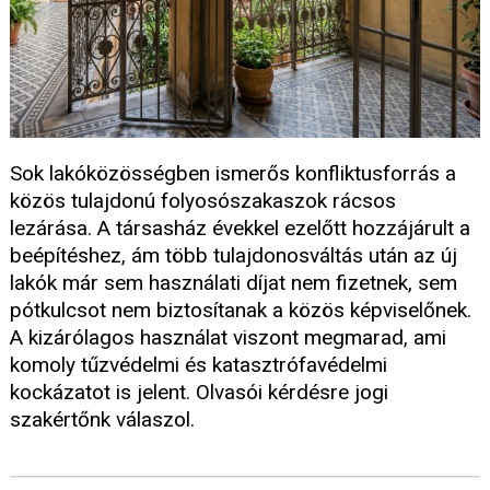
Sok lakóközösségben ismerős konfliktusforrás a
közös tulajdonú folyosószakaszok rácsos
lezárása. A társasház évekkel ezelőtt hozzájárult a
beépítéshez, ám több tulajdonosváltás után az új
lakók már sem használati díjat nem fizetnek, sem
pótkulcsot nem biztosítanak a közös képviselőnek.
A kizárólagos használat viszont megmarad, ami
komoly tűzvédelmi és katasztrófavédelmi
kockázatot is jelent. Olvasói kérdésre jogi
szakértőnk válaszol.