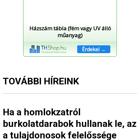
Házszám tábla (fém vagy UV álló
műanyag)
Érdekel →
TOVÁBBI HÍREINK
Ha a homlokzatról
burkolatdarabok hullanak le, az
a tulajdonosok felelőssége