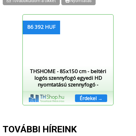
Továbbküldöm a cikket
Nyomtatás
86 392 HUF
THSHOME - 85x150 cm - beltéri
logós szennyfogó egyedi HD
nyomtatású szennyfogó -
Érdekel →
TOVÁBBI HÍREINK