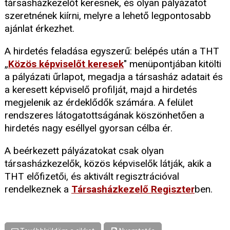
társasházkezelőt keresnek, és olyan pályázatot
szeretnének kiírni, melyre a lehető legpontosabb
ajánlat érkezhet.
A hirdetés feladása egyszerű: belépés után a THT
„
Közös képviselőt keresek
" menüpontjában kitölti
a pályázati űrlapot, megadja a társasház adatait és
a keresett képviselő profilját, majd a hirdetés
megjelenik az érdeklődők számára. A felület
rendszeres látogatottságának köszönhetően a
hirdetés nagy eséllyel gyorsan célba ér.
A beérkezett pályázatokat csak olyan
társasházkezelők, közös képviselők látják, akik a
THT előfizetői, és aktivált regisztrációval
rendelkeznek a
Társasházkezelő Regiszter
ben.