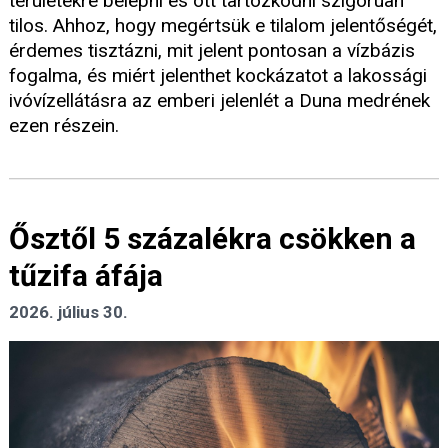
területekre belépni és ott tartózkodni szigorúan
tilos. Ahhoz, hogy megértsük e tilalom jelentőségét,
érdemes tisztázni, mit jelent pontosan a vízbázis
fogalma, és miért jelenthet kockázatot a lakossági
ivóvízellátásra az emberi jelenlét a Duna medrének
ezen részein.
Ősztől 5 százalékra csökken a
tűzifa áfája
2026. július 30.