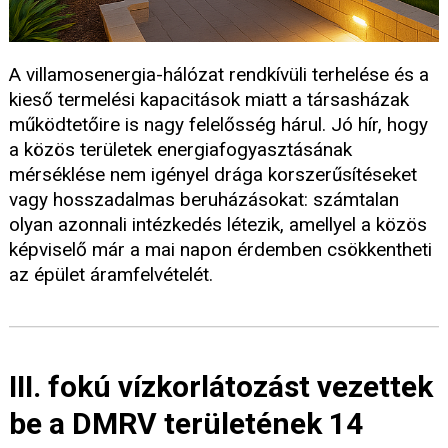
A villamosenergia-hálózat rendkívüli terhelése és a
kieső termelési kapacitások miatt a társasházak
működtetőire is nagy felelősség hárul. Jó hír, hogy
a közös területek energiafogyasztásának
mérséklése nem igényel drága korszerűsítéseket
vagy hosszadalmas beruházásokat: számtalan
olyan azonnali intézkedés létezik, amellyel a közös
képviselő már a mai napon érdemben csökkentheti
az épület áramfelvételét.
III. fokú vízkorlátozást vezettek
be a DMRV területének 14