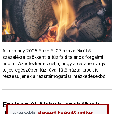
A kormány 2026 őszétől 27 százalékról 5
százalékra csökkenti a tűzifa általános forgalmi
adóját. Az intézkedés célja, hogy a részben vagy
teljes egészében tűzifával fűtő háztartások is
részesüljenek a rezsitámogatási intézkedésekből.
Ezek az új Airbnb-szabályok
A weboldal
alapvető beépülő sütiket