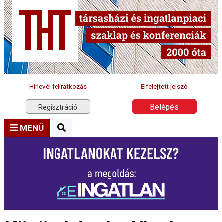
Hírlevél feliratkozás
Elfelejtett jelszó
Belépés
Regisztráció
MENÜ