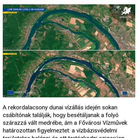
A rekordalacsony dunai vízállás idején sokan
csábítónak találják, hogy besétáljanak a folyó
szárazzá vált medrébe, ám a Fővárosi Vízművek
határozottan figyelmeztet: a vízbázisvédelmi