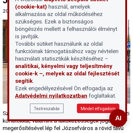
Józsefvárosban
(cookie-kat)
használ, amelyek
2026. július 29.
alkalmazása az oldal működéséhez
szükséges. Ezek a biztonságos
böngészés mellett a felhasználói élményt
is javítják.
További sütiket használunk az oldal
funkcióinak támogatásához vagy névtelen
használati statisztikák készítéséhez –
analitikai, kényelmi vagy teljesítmény
cookie-k –, melyek az oldal fejlesztését
segítik
.
Ezek engedélyezésével Ön elfogadja az
Adatvédelmi nyilatkozatban
foglaltakat.
Testreszabás
Mindet elfogadom
Szigorúbb feltételekkel, negyedszintű és társasházi
korlátokkal, valamint a lakóközösségek jogainak
megerősítésével lép fel Józsefváros a rövid távú