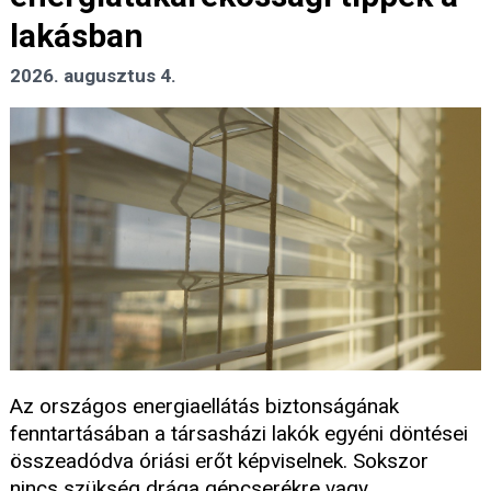
lakásban
2026. augusztus 4.
Az országos energiaellátás biztonságának
fenntartásában a társasházi lakók egyéni döntései
összeadódva óriási erőt képviselnek. Sokszor
nincs szükség drága gépcserékre vagy