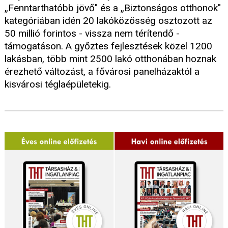
„Fenntarthatóbb jövő" és a „Biztonságos otthonok"
kategóriában idén 20 lakóközösség osztozott az
50 millió forintos - vissza nem térítendő -
támogatáson. A győztes fejlesztések közel 1200
lakásban, több mint 2500 lakó otthonában hoznak
érezhető változást, a fővárosi panelházaktól a
kisvárosi téglaépületekig.