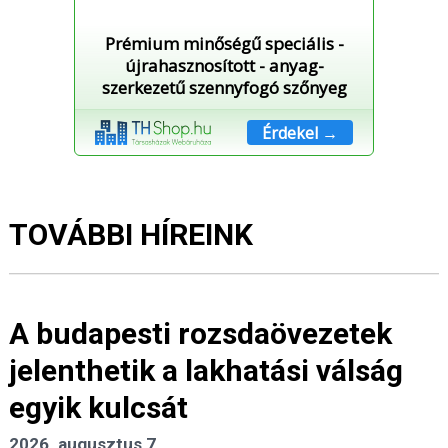
Prémium minőségű speciális -
újrahasznosított - anyag-
szerkezetű szennyfogó szőnyeg
Érdekel →
TOVÁBBI HÍREINK
A budapesti rozsdaövezetek
jelenthetik a lakhatási válság
egyik kulcsát
2026. augusztus 7.