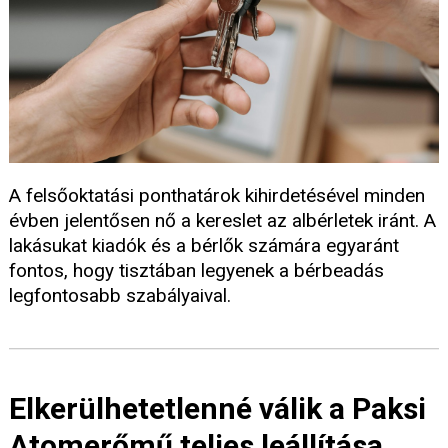
A felsőoktatási ponthatárok kihirdetésével minden
évben jelentősen nő a kereslet az albérletek iránt. A
lakásukat kiadók és a bérlők számára egyaránt
fontos, hogy tisztában legyenek a bérbeadás
legfontosabb szabályaival.
Elkerülhetetlenné válik a Paksi
Atomerőmű teljes leállítása