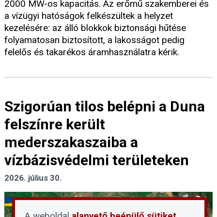
2000 MW-os kapacitás. Az erőmű szakemberei és
a vízügyi hatóságok felkészültek a helyzet
kezelésére: az álló blokkok biztonsági hűtése
folyamatosan biztosított, a lakosságot pedig
felelős és takarékos áramhasználatra kérik.
Szigorúan tilos belépni a Duna
felszínre került
mederszakaszaiba a
vízbázisvédelmi területeken
2026. július 30.
A weboldal
alapvető beépülő sütiket