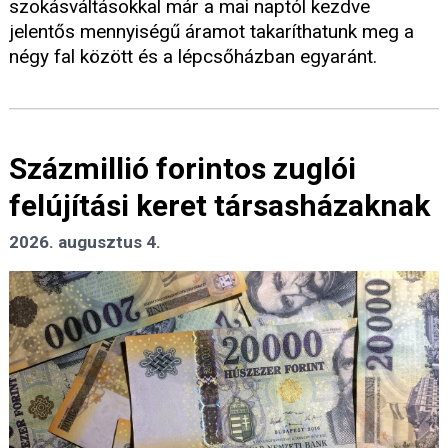
szokásváltásokkal már a mai naptól kezdve
jelentős mennyiségű áramot takaríthatunk meg a
négy fal között és a lépcsőházban egyaránt.
Százmillió forintos zuglói
felújítási keret társasházaknak
2026. augusztus 4.