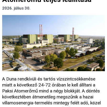
2026. július 30.
A Duna rendkívüli és tartós vízszintcsökkenése
miatt a következő 24-72 órában le kell állítani a
Paksi Atomerőmű mind a négy blokkját. A döntés
következtében átmenetileg megszűnik a hazai
villamosenergia-termelés mintegy felét adó, közel