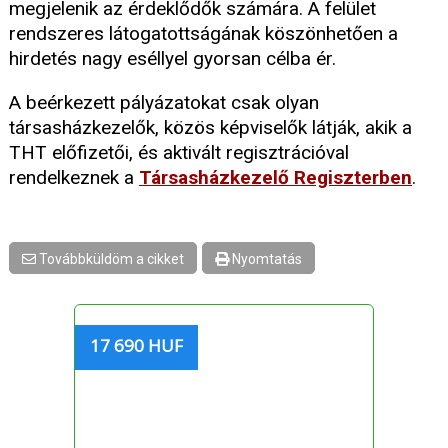
megjelenik az érdeklődők számára. A felület
rendszeres látogatottságának köszönhetően a
hirdetés nagy eséllyel gyorsan célba ér.
A beérkezett pályázatokat csak olyan
társasházkezelők, közös képviselők látják, akik a
THT előfizetői, és aktivált regisztrációval
rendelkeznek a
Társasházkezelő Regiszterben
.
Továbbküldöm a cikket
Nyomtatás
17 690 HUF