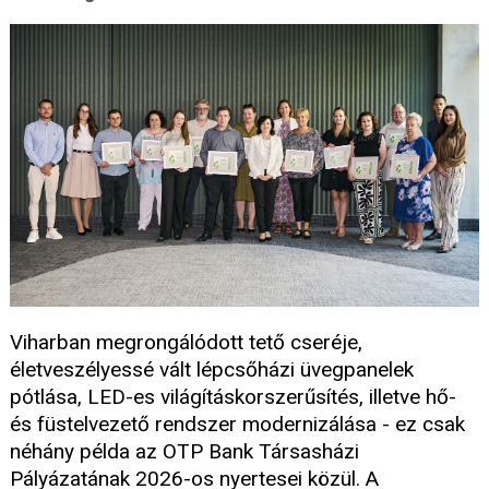
Viharban megrongálódott tető cseréje,
életveszélyessé vált lépcsőházi üvegpanelek
pótlása, LED-es világításkorszerűsítés, illetve hő-
és füstelvezető rendszer modernizálása - ez csak
néhány példa az OTP Bank Társasházi
Pályázatának 2026-os nyertesei közül. A