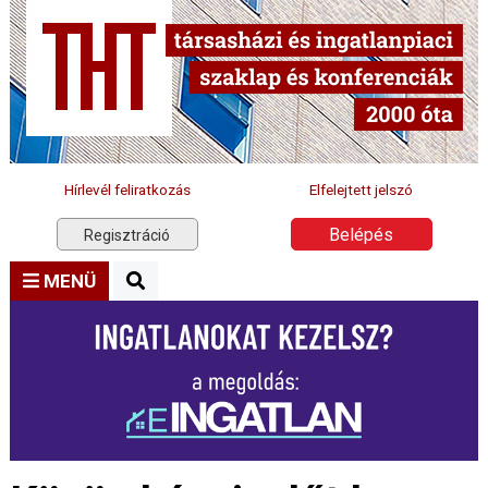
Hírlevél feliratkozás
Elfelejtett jelszó
Belépés
Regisztráció
MENÜ