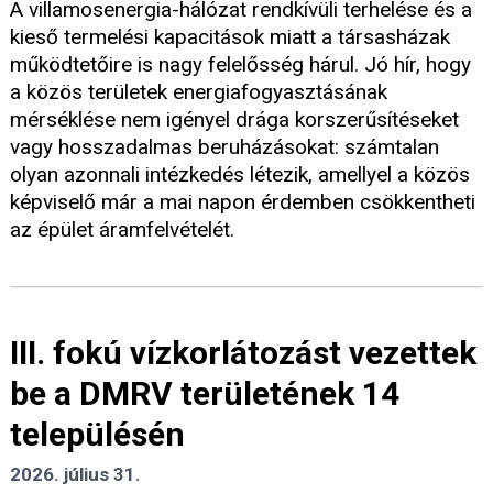
A villamosenergia-hálózat rendkívüli terhelése és a
kieső termelési kapacitások miatt a társasházak
működtetőire is nagy felelősség hárul. Jó hír, hogy
a közös területek energiafogyasztásának
mérséklése nem igényel drága korszerűsítéseket
vagy hosszadalmas beruházásokat: számtalan
olyan azonnali intézkedés létezik, amellyel a közös
képviselő már a mai napon érdemben csökkentheti
az épület áramfelvételét.
III. fokú vízkorlátozást vezettek
be a DMRV területének 14
településén
2026. július 31.