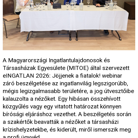
A Magyarországi Ingatlantulajdonosok és
Társasházak Egyesülete (MITOE) által szervezett
eINGATLAN 2026: Jöjjenek a fiatalok! webinar
záró beszélgetése az ingatlanvilág legszigorúbb,
mégis legizgalmasabb területére, a jog útvesztőibe
kalauzolta a nézőket. Egy hibásan összehívott
közgyűlés vagy egy vitatott határozat könnyen
bírósági eljáráshoz vezethet. A beszélgetés során
a szakértők beavatták a nézőket a társasházi
krízishelyzetekbe, és kiderült, miről ismerszik meg
a profi ügyvéd.