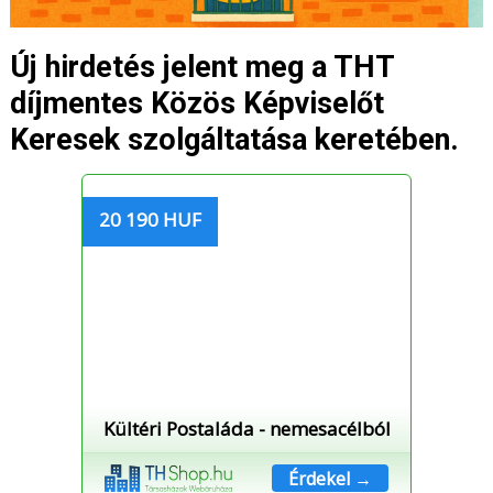
Új hirdetés jelent meg a THT
díjmentes Közös Képviselőt
Keresek szolgáltatása keretében.
20 190 HUF
Kültéri Postaláda - nemesacélból
Érdekel →