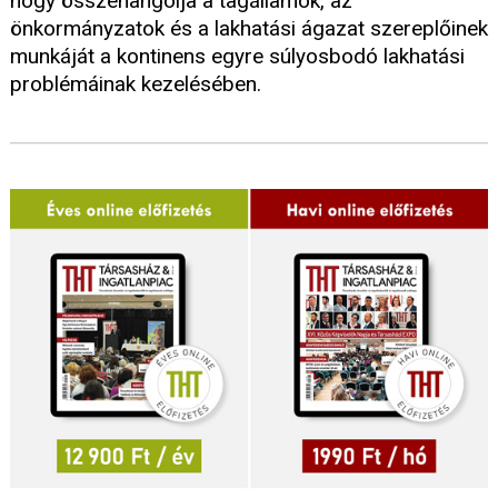
hogy összehangolja a tagállamok, az
önkormányzatok és a lakhatási ágazat szereplőinek
munkáját a kontinens egyre súlyosbodó lakhatási
problémáinak kezelésében.