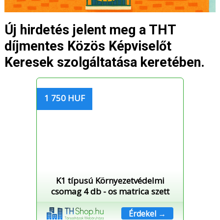
Új hirdetés jelent meg a THT
díjmentes Közös Képviselőt
Keresek szolgáltatása keretében.
1 750 HUF
K1 típusú Környezetvédelmi
csomag 4 db - os matrica szett
Érdekel →