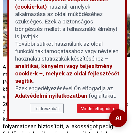
(cookie-kat)
használ, amelyek
alkalmazása az oldal működéséhez
szükséges. Ezek a biztonságos
böngészés mellett a felhasználói élményt
is javítják.
További sütiket használunk az oldal
funkcióinak támogatásához vagy névtelen
használati statisztikák készítéséhez –
analitikai, kényelmi vagy teljesítmény
A Duna rendkívüli és tartós vízszintcsökkenése
cookie-k –, melyek az oldal fejlesztését
miatt a következő 24-72 órában le kell állítani a
segítik
.
Paksi Atomerőmű mind a négy blokkját. A döntés
Ezek engedélyezésével Ön elfogadja az
következtében átmenetileg megszűnik a hazai
Adatvédelmi nyilatkozatban
foglaltakat.
villamosenergia-termelés mintegy felét adó, közel
2000 MW-os kapacitás. Az erőmű szakemberei és
Testreszabás
Mindet elfogadom
a vízügyi hatóságok felkészültek a helyzet
kezelésére: az álló blokkok biztonsági hűtése
folyamatosan biztosított, a lakosságot pedig