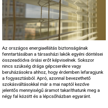
Az országos energiaellátás biztonságának
fenntartásában a társasházi lakók egyéni döntései
összeadódva óriási erőt képviselnek. Sokszor
nincs szükség drága gépcserékre vagy
beruházásokra ahhoz, hogy érdemben lefaragjunk
a fogyasztásból. Apró, azonnal bevezethető
szokásváltásokkal már a mai naptól kezdve
jelentős mennyiségű áramot takaríthatunk meg a
négy fal között és a lépcsőházban egyaránt.