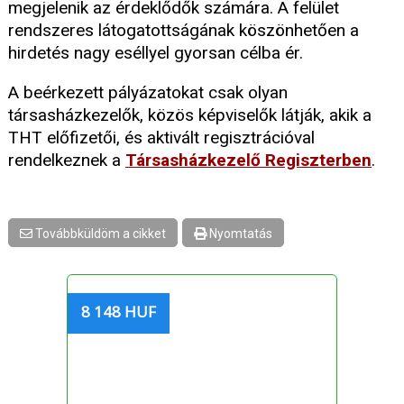
megjelenik az érdeklődők számára. A felület
rendszeres látogatottságának köszönhetően a
hirdetés nagy eséllyel gyorsan célba ér.
A beérkezett pályázatokat csak olyan
társasházkezelők, közös képviselők látják, akik a
THT előfizetői, és aktivált regisztrációval
rendelkeznek a
Társasházkezelő Regiszterben
.
Továbbküldöm a cikket
Nyomtatás
8 148 HUF