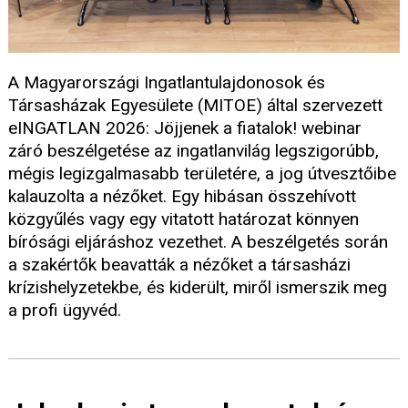
A Magyarországi Ingatlantulajdonosok és
Társasházak Egyesülete (MITOE) által szervezett
eINGATLAN 2026: Jöjjenek a fiatalok! webinar
záró beszélgetése az ingatlanvilág legszigorúbb,
mégis legizgalmasabb területére, a jog útvesztőibe
kalauzolta a nézőket. Egy hibásan összehívott
közgyűlés vagy egy vitatott határozat könnyen
bírósági eljáráshoz vezethet. A beszélgetés során
a szakértők beavatták a nézőket a társasházi
krízishelyzetekbe, és kiderült, miről ismerszik meg
a profi ügyvéd.