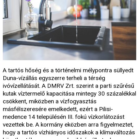
A tartós hőség és a történelmi mélypontra süllyedt
Duna-vízállás egyszerre terheli a térség
ivóvízellátását. A DMRV Zrt. szerint a parti szűrésű
kutak víztermelő kapacitása mintegy 30 százalékkal
csökkent, miközben a vízfogyasztás
másfélszeresére emelkedett, ezért a Pilisi-
medence 14 településén III. fokú vízkorlátozást
vezettek be. A kormány eközben arra figyelmeztet,
hogy a tartós vízhiányos időszakok a klímaváltozás