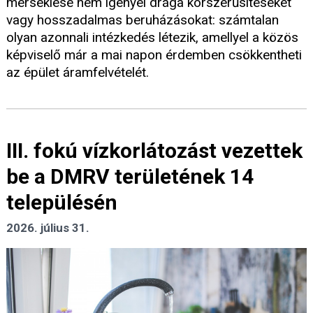
mérséklése nem igényel drága korszerűsítéseket
vagy hosszadalmas beruházásokat: számtalan
olyan azonnali intézkedés létezik, amellyel a közös
képviselő már a mai napon érdemben csökkentheti
az épület áramfelvételét.
III. fokú vízkorlátozást vezettek
be a DMRV területének 14
településén
2026. július 31.