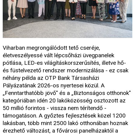
Viharban megrongálódott tető cseréje,
életveszélyessé vált lépcsőházi üvegpanelek
pótlása, LED-es világításkorszerűsítés, illetve hő-
és füstelvezető rendszer modernizálása - ez csak
néhány példa az OTP Bank Társasházi
Pályázatának 2026-os nyertesei közül. A
„Fenntarthatóbb jövő" és a „Biztonságos otthonok"
kategóriában idén 20 lakóközösség osztozott az
50 millió forintos - vissza nem térítendő -
támogatáson. A győztes fejlesztések közel 1200
lakásban, több mint 2500 lakó otthonában hoznak
érezhető változást, a fővárosi panelházaktól a