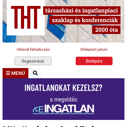
Hírlevél feliratkozás
Elfelejtett jelszó
Belépés
Regisztráció
MENÜ