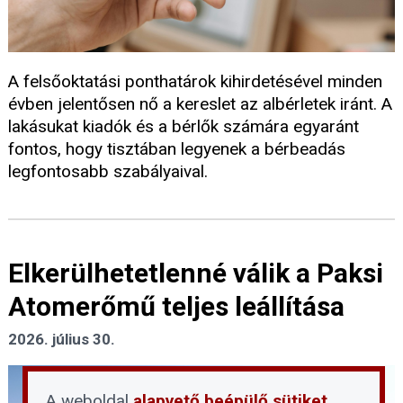
A felsőoktatási ponthatárok kihirdetésével minden
évben jelentősen nő a kereslet az albérletek iránt. A
lakásukat kiadók és a bérlők számára egyaránt
fontos, hogy tisztában legyenek a bérbeadás
legfontosabb szabályaival.
Elkerülhetetlenné válik a Paksi
Atomerőmű teljes leállítása
2026. július 30.
A weboldal
alapvető beépülő sütiket