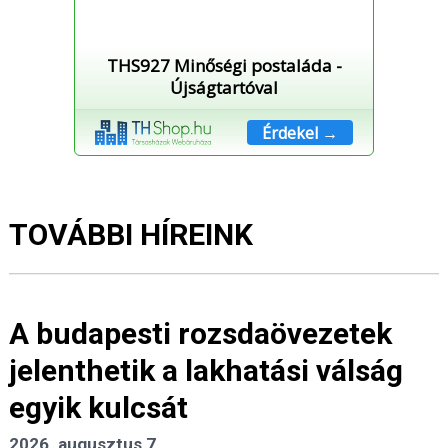
THS927 Minőségi postaláda -
Újságtartóval
Érdekel →
TOVÁBBI HÍREINK
A budapesti rozsdaövezetek
jelenthetik a lakhatási válság
egyik kulcsát
2026. augusztus 7.