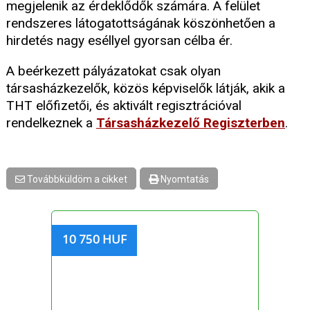
megjelenik az érdeklődők számára. A felület
rendszeres látogatottságának köszönhetően a
hirdetés nagy eséllyel gyorsan célba ér.
A beérkezett pályázatokat csak olyan
társasházkezelők, közös képviselők látják, akik a
THT előfizetői, és aktivált regisztrációval
rendelkeznek a
Társasházkezelő Regiszterben
.
Továbbküldöm a cikket
Nyomtatás
10 750 HUF