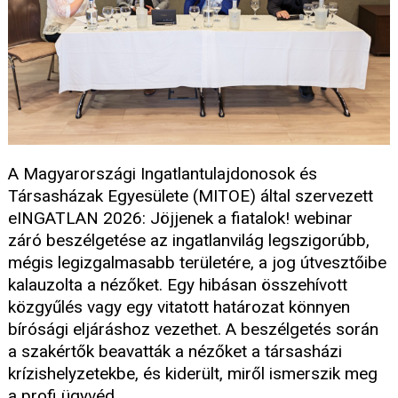
A Magyarországi Ingatlantulajdonosok és
Társasházak Egyesülete (MITOE) által szervezett
eINGATLAN 2026: Jöjjenek a fiatalok! webinar
záró beszélgetése az ingatlanvilág legszigorúbb,
mégis legizgalmasabb területére, a jog útvesztőibe
kalauzolta a nézőket. Egy hibásan összehívott
közgyűlés vagy egy vitatott határozat könnyen
bírósági eljáráshoz vezethet. A beszélgetés során
a szakértők beavatták a nézőket a társasházi
krízishelyzetekbe, és kiderült, miről ismerszik meg
a profi ügyvéd.