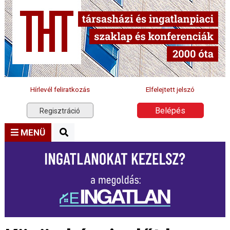
Hírlevél feliratkozás
Elfelejtett jelszó
Belépés
Regisztráció
MENÜ