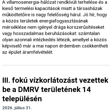
A villamosenergia-hálózat rendkívüli terhelése és a
kieső termelési kapacitások miatt a társasházak
működtetőire is nagy felelősség hárul. Jó hír, hogy
a közös területek energiafogyasztásának
mérséklése nem igényel drága korszerűsítéseket
vagy hosszadalmas beruházásokat: számtalan
olyan azonnali intézkedés létezik, amellyel a közös
képviselő már a mai napon érdemben csökkentheti
az épület áramfelvételét.
III. fokú vízkorlátozást vezettek
be a DMRV területének 14
településén
2026. július 31.