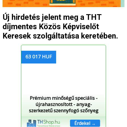
Új hirdetés jelent meg a THT
díjmentes Közös Képviselőt
Keresek szolgáltatása keretében.
63 017 HUF
Prémium minőségű speciális -
újrahasznosított - anyag-
szerkezetű szennyfogó szőnyeg
Érdekel →