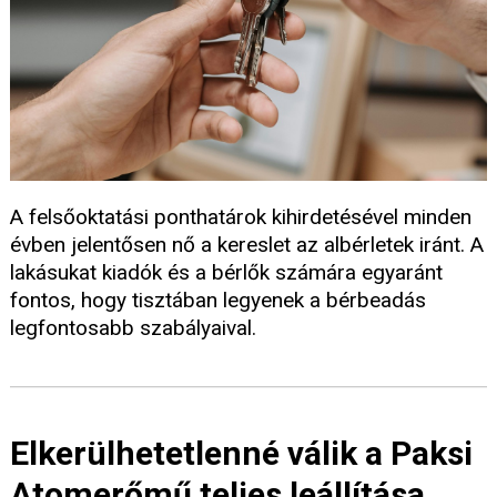
A felsőoktatási ponthatárok kihirdetésével minden
évben jelentősen nő a kereslet az albérletek iránt. A
lakásukat kiadók és a bérlők számára egyaránt
fontos, hogy tisztában legyenek a bérbeadás
legfontosabb szabályaival.
Elkerülhetetlenné válik a Paksi
Atomerőmű teljes leállítása