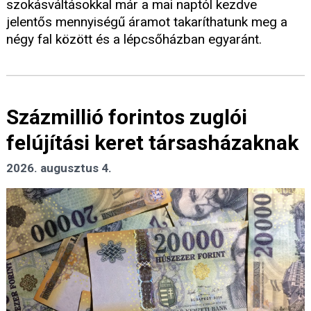
szokásváltásokkal már a mai naptól kezdve
jelentős mennyiségű áramot takaríthatunk meg a
négy fal között és a lépcsőházban egyaránt.
Százmillió forintos zuglói
felújítási keret társasházaknak
2026. augusztus 4.