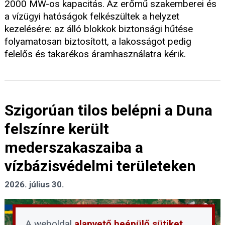
2000 MW-os kapacitás. Az erőmű szakemberei és
a vízügyi hatóságok felkészültek a helyzet
kezelésére: az álló blokkok biztonsági hűtése
folyamatosan biztosított, a lakosságot pedig
felelős és takarékos áramhasználatra kérik.
Szigorúan tilos belépni a Duna
felszínre került
mederszakaszaiba a
vízbázisvédelmi területeken
2026. július 30.
A weboldal
alapvető beépülő sütiket