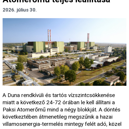
2026. július 30.
A Duna rendkívüli és tartós vízszintcsökkenése
miatt a következő 24-72 órában le kell állítani a
Paksi Atomerőmű mind a négy blokkját. A döntés
következtében átmenetileg megszűnik a hazai
villamosenergia-termelés mintegy felét adó, közel