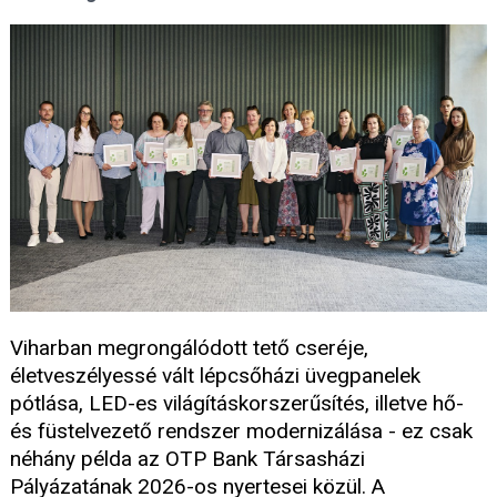
Viharban megrongálódott tető cseréje,
életveszélyessé vált lépcsőházi üvegpanelek
pótlása, LED-es világításkorszerűsítés, illetve hő-
és füstelvezető rendszer modernizálása - ez csak
néhány példa az OTP Bank Társasházi
Pályázatának 2026-os nyertesei közül. A