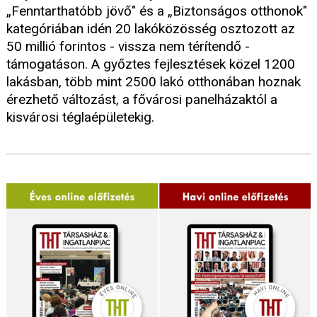
„Fenntarthatóbb jövő" és a „Biztonságos otthonok"
kategóriában idén 20 lakóközösség osztozott az
50 millió forintos - vissza nem térítendő -
támogatáson. A győztes fejlesztések közel 1200
lakásban, több mint 2500 lakó otthonában hoznak
érezhető változást, a fővárosi panelházaktól a
kisvárosi téglaépületekig.