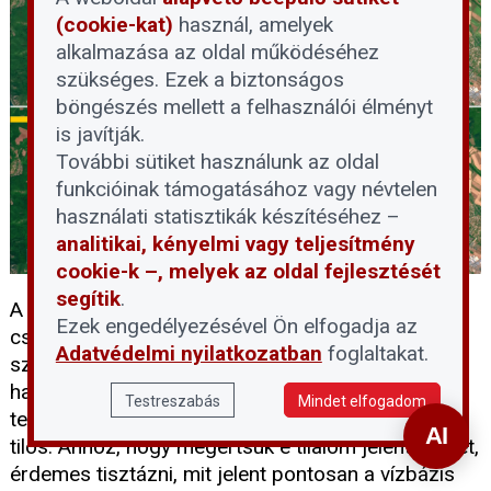
(cookie-kat)
használ, amelyek
alkalmazása az oldal működéséhez
szükséges. Ezek a biztonságos
böngészés mellett a felhasználói élményt
is javítják.
További sütiket használunk az oldal
funkcióinak támogatásához vagy névtelen
használati statisztikák készítéséhez –
analitikai, kényelmi vagy teljesítmény
cookie-k –, melyek az oldal fejlesztését
segítik
.
A rekordalacsony dunai vízállás idején sokan
Ezek engedélyezésével Ön elfogadja az
csábítónak találják, hogy besétáljanak a folyó
Adatvédelmi nyilatkozatban
foglaltakat.
szárazzá vált medrébe, ám a Fővárosi Vízművek
határozottan figyelmeztet: a vízbázisvédelmi
Testreszabás
Mindet elfogadom
területekre belépni és ott tartózkodni szigorúan
tilos. Ahhoz, hogy megértsük e tilalom jelentőségét,
érdemes tisztázni, mit jelent pontosan a vízbázis