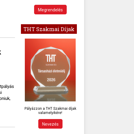
Megrendelés
THT Szakmai Díjak
k
ttpályás
i
pniuk,
Pályázzon a THT Szakmai díjak
valamelyikére!
Nevezés