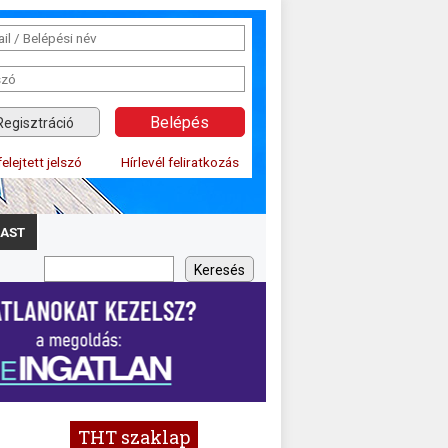
Regisztráció
felejtett jelszó
Hírlevél feliratkozás
AST
THT szaklap