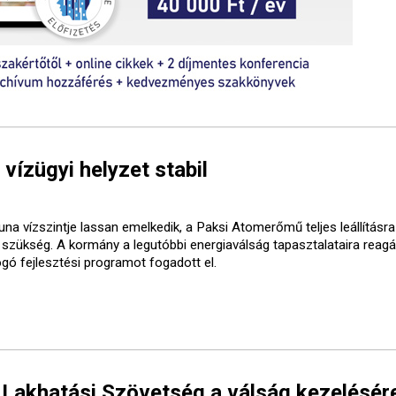
 vízügyi helyzet stabil
una vízszintje lassan emelkedik, a Paksi Atomerőmű teljes leállításr
t szükség. A kormány a legutóbbi energiaválság tapasztalataira reagá
ogó fejlesztési programot fogadott el.
 Lakhatási Szövetség a válság kezelésér