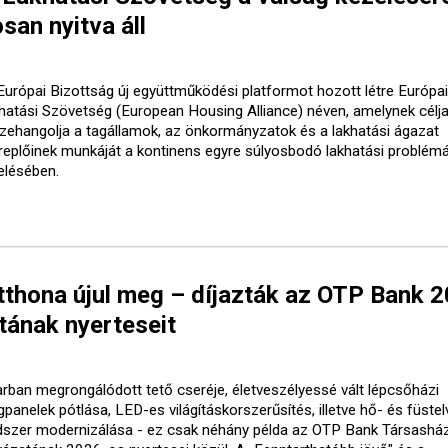
san nyitva áll
Európai Bizottság új együttműködési platformot hozott létre Európai
hatási Szövetség (European Housing Alliance) néven, amelynek célja
zehangolja a tagállamok, az önkormányzatok és a lakhatási ágazat
replőinek munkáját a kontinens egyre súlyosbodó lakhatási problém
elésében.
tthona újul meg – díjazták az OTP Bank 
tának nyerteseit
arban megrongálódott tető cseréje, életveszélyessé vált lépcsőházi
gpanelek pótlása, LED-es világításkorszerűsítés, illetve hő- és füste
dszer modernizálása - ez csak néhány példa az OTP Bank Társasház