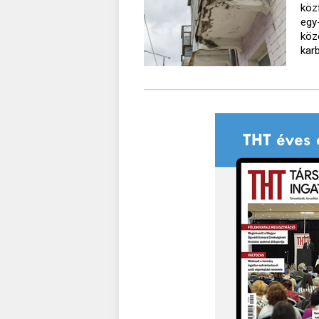
köz
egy
köz
kar