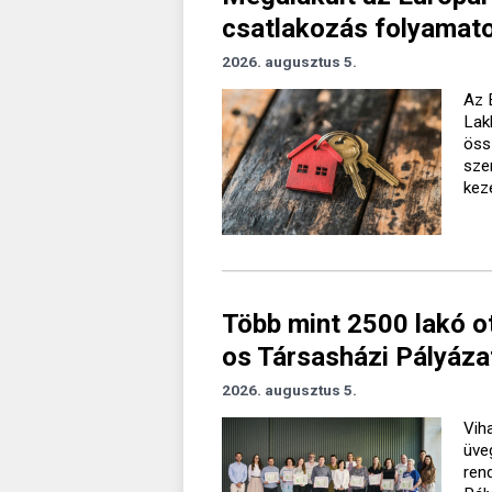
csatlakozás folyamato
2026. augusztus 5.
Az 
Lak
öss
sze
kez
Több mint 2500 lakó o
os Társasházi Pályáza
2026. augusztus 5.
Vih
üve
ren