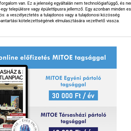
forgalom van. Ez a jelenség egyáltalán nem technológiafüggő, és ne
-egy településre vagy épülettípusra jellemző. Egy azonban minden e
ös: a veszélyeztetés a tulajdonos vagy a tulajdonosi közösség
bantartási kötelezettségének elmulasztására vezethető vissza.