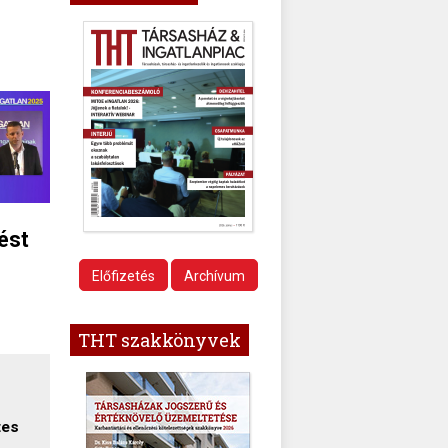
ést
Előfizetés
Archívum
THT szakkönyvek
tes