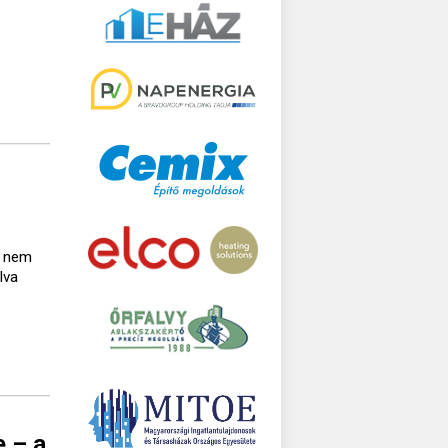
a nem
lva
e – a