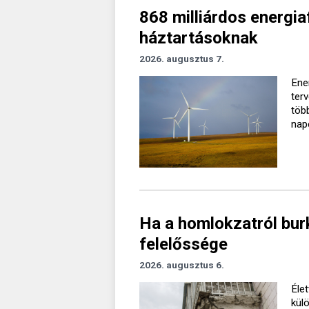
868 milliárdos energiaf
háztartásoknak
2026. augusztus 7.
Ener
ter
töb
nap
Ha a homlokzatról burk
felelőssége
2026. augusztus 6.
Élet
kül