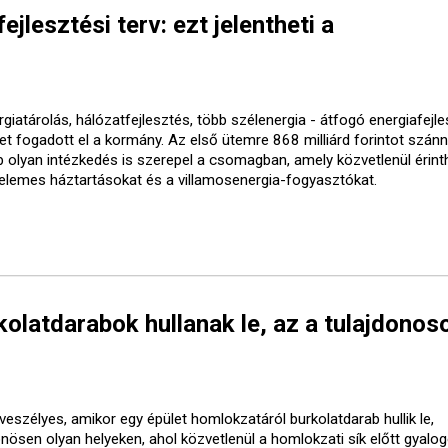
ejlesztési terv: ezt jelentheti a
giatárolás, hálózatfejlesztés, több szélenergia - átfogó energiafejle
vet fogadott el a kormány. Az első ütemre 868 milliárd forintot szánn
b olyan intézkedés is szerepel a csomagban, amely közvetlenül érinth
elemes háztartásokat és a villamosenergia-fogyasztókat.
olatdarabok hullanak le, az a tulajdonos
veszélyes, amikor egy épület homlokzatáról burkolatdarab hullik le,
önösen olyan helyeken, ahol közvetlenül a homlokzati sík előtt gyalo