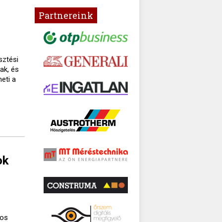
Partnereink
sztési
ak, és
eti a
ok
gos