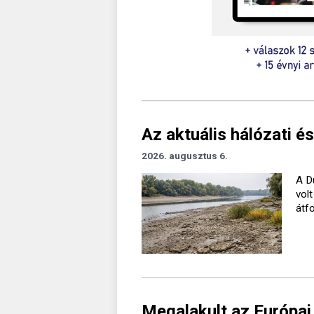
Az aktuális hálózati és
2026. augusztus 6.
A D
vol
átf
Megalakult az Európai