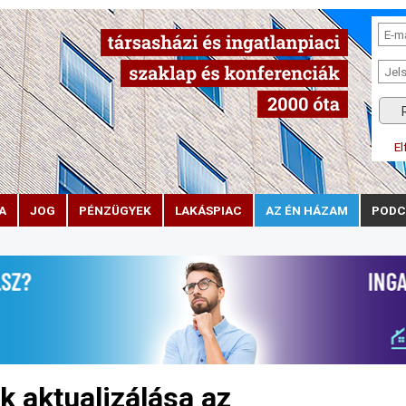
El
A
JOG
PÉNZÜGYEK
LAKÁSPIAC
AZ ÉN HÁZAM
PODC
k aktualizálása az