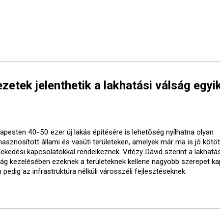
etek jelenthetik a lakhatási válság egyi
apesten 40-50 ezer új lakás építésére is lehetőség nyílhatna olyan
lhasznosított állami és vasúti területeken, amelyek már ma is jó kötö
lekedési kapcsolatokkal rendelkeznek. Vitézy Dávid szerint a lakhatás
ság kezelésében ezeknek a területeknek kellene nagyobb szerepet ka
pedig az infrastruktúra nélküli városszéli fejlesztéseknek.