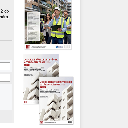
 2 db
mára.