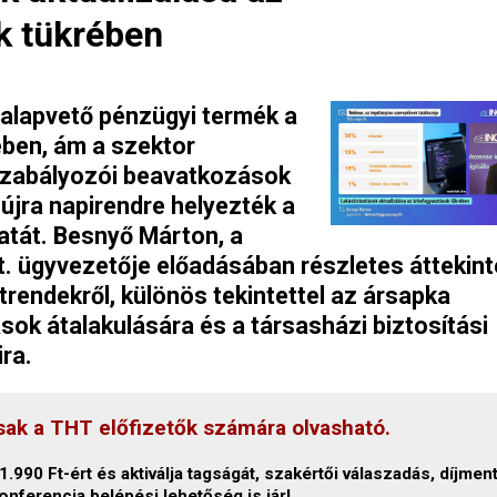
k tükrében
 alapvető pénzügyi termék a
ben, ám a szektor
 szabályozói beavatkozások
i újra napirendre helyezték a
atát. Besnyő Márton, a
. ügyvezetője előadásában részletes áttekint
 trendekről, különös tekintettel az ársapka
sok átalakulására és a társasházi biztosítási
ra.
sak a THT előfizetők számára olvasható.
.990 Ft-ért és aktiválja tagságát, szakértői válaszadás, díjmen
onferencia belépési lehetőség is jár!