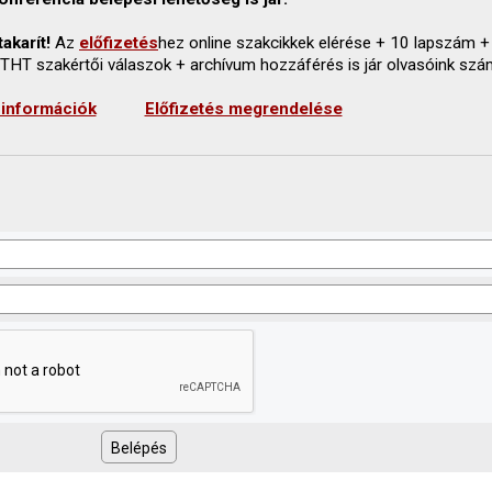
akarít!
Az
előfizetés
hez online szakcikkek elérése + 10 lapszám +
 THT szakértői válaszok + archívum hozzáférés is jár olvasóink szá
 információk
Előfizetés megrendelése