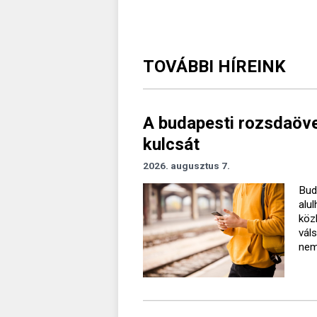
TOVÁBBI HÍREINK
A budapesti rozsdaövez
kulcsát
2026. augusztus 7.
Bud
alu
köz
vál
nem 