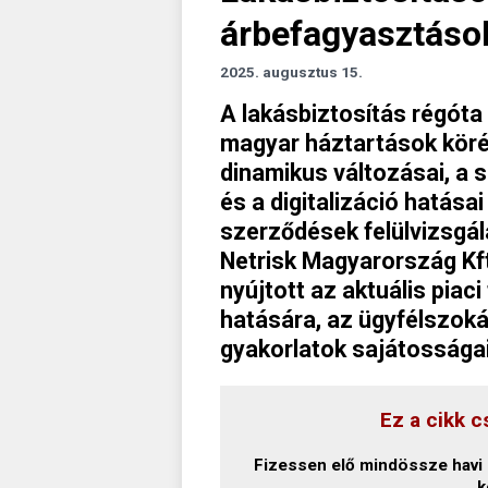
árbefagyasztáso
2025. augusztus 15.
A lakásbiztosítás régóta
magyar háztartások köré
dinamikus változásai, a
és a digitalizáció hatása
szerződések felülvizsgál
Netrisk Magyarország Kft
nyújtott az aktuális piaci
hatására, az ügyfélszoká
gyakorlatok sajátosságai
Ez a cikk c
Fizessen elő mindössze havi 1
k