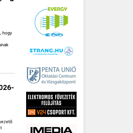
, hogy
áinak
2026-
lvezető
i