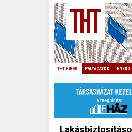
THT HÍREK
PÁLYÁZATOK
ENERGI
Lakásbiztosításo