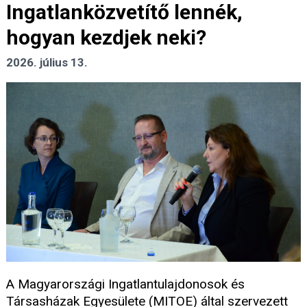
Ingatlanközvetítő lennék,
hogyan kezdjek neki?
2026. július 13.
A Magyarországi Ingatlantulajdonosok és
Társasházak Egyesülete (MITOE) által szervezett