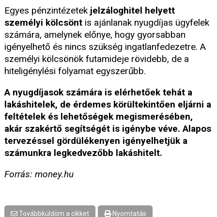
Egyes pénzintézetek
jelzáloghitel helyett
személyi kölcsönt
is ajánlanak nyugdíjas ügyfelek
számára, amelynek előnye, hogy gyorsabban
igényelhető és nincs szükség ingatlanfedezetre. A
személyi kölcsönök futamideje rövidebb, de a
hiteligénylési folyamat egyszerűbb.
A nyugdíjasok számára is elérhetőek tehát a
lakáshitelek, de érdemes körültekintően eljárni a
feltételek és lehetőségek megismerésében,
akár szakértő segítségét is igénybe véve. Alapos
tervezéssel gördülékenyen igényelhetjük a
számunkra legkedvezőbb lakáshitelt.
Forrás: money.hu
Továbbküldöm a cikket
Nyomtatás