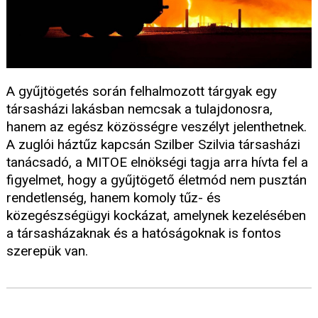
A gyűjtögetés során felhalmozott tárgyak egy
társasházi lakásban nemcsak a tulajdonosra,
hanem az egész közösségre veszélyt jelenthetnek.
A zuglói háztűz kapcsán Szilber Szilvia társasházi
tanácsadó, a MITOE elnökségi tagja arra hívta fel a
figyelmet, hogy a gyűjtögető életmód nem pusztán
rendetlenség, hanem komoly tűz- és
közegészségügyi kockázat, amelynek kezelésében
a társasházaknak és a hatóságoknak is fontos
szerepük van.