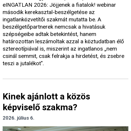
eINGATLAN 2026: Jöjjenek a fiatalok! webinar
második kerekasztal-beszélgetése az
ingatlanközvetítői szakmát mutatta be. A
beszélgetőpartnerek nemcsak a hivatásuk
szépségeibe adtak betekintést, hanem
határozottan leszámoltak azzal a köztudatban élő
sztereotípiával is, miszerint az ingatlanos „nem
csinál semmit, csak felrakja a hirdetést, és zsebre
teszi a jutalékot".
Kinek ajánlott a közös
képviselő szakma?
2026. július 6.