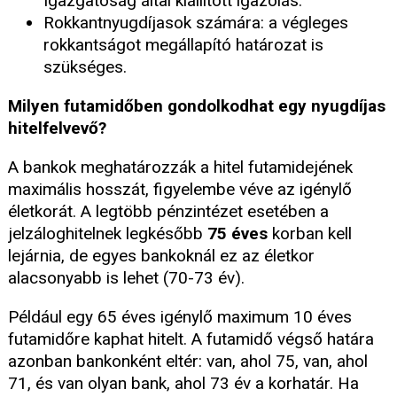
Igazgatóság által kiállított igazolás.
Rokkantnyugdíjasok számára: a végleges
rokkantságot megállapító határozat is
szükséges.
Milyen futamidőben gondolkodhat egy nyugdíjas
hitelfelvevő?
A bankok meghatározzák a hitel futamidejének
maximális hosszát, figyelembe véve az igénylő
életkorát. A legtöbb pénzintézet esetében a
jelzáloghitelnek legkésőbb
75 éves
korban kell
lejárnia, de egyes bankoknál ez az életkor
alacsonyabb is lehet (70-73 év).
Például egy 65 éves igénylő maximum 10 éves
futamidőre kaphat hitelt. A futamidő végső határa
azonban bankonként eltér: van, ahol 75, van, ahol
71, és van olyan bank, ahol 73 év a korhatár. Ha