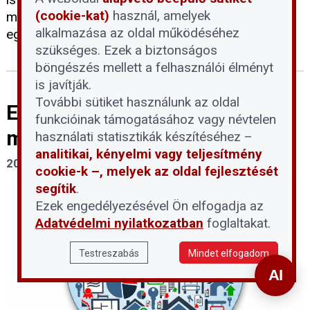
(cookie-kat)
használ, amelyek
megvalósításában. Fontos gyakorlati teendőkre és
alkalmazása az oldal működéséhez
egy jogi csapdára is felhívta a figyelmet.
szükséges. Ezek a biztonságos
böngészés mellett a felhasználói élményt
is javítják.
További sütiket használunk az oldal
Elindultak a THT közösségi
funkcióinak támogatásához vagy névtelen
média csatornái
használati statisztikák készítéséhez –
analitikai, kényelmi vagy teljesítmény
2026. május 26.
cookie-k –, melyek az oldal fejlesztését
segítik
.
Ezek engedélyezésével Ön elfogadja az
Adatvédelmi nyilatkozatban
foglaltakat.
Testreszabás
Mindet elfogadom