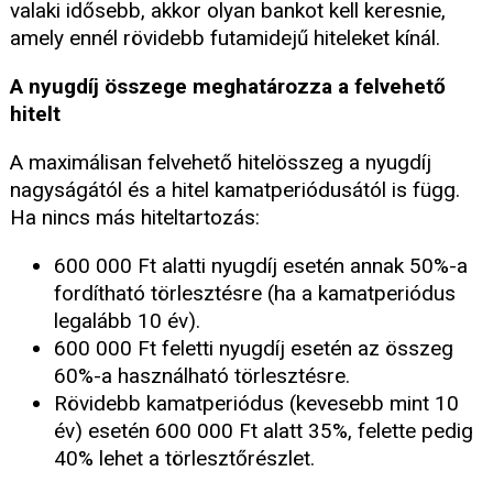
valaki idősebb, akkor olyan bankot kell keresnie,
amely ennél rövidebb futamidejű hiteleket kínál.
A nyugdíj összege meghatározza a felvehető
hitelt
A maximálisan felvehető hitelösszeg a nyugdíj
nagyságától és a hitel kamatperiódusától is függ.
Ha nincs más hiteltartozás:
600 000 Ft alatti nyugdíj esetén annak 50%-a
fordítható törlesztésre (ha a kamatperiódus
legalább 10 év).
600 000 Ft feletti nyugdíj esetén az összeg
60%-a használható törlesztésre.
Rövidebb kamatperiódus (kevesebb mint 10
év) esetén 600 000 Ft alatt 35%, felette pedig
40% lehet a törlesztőrészlet.