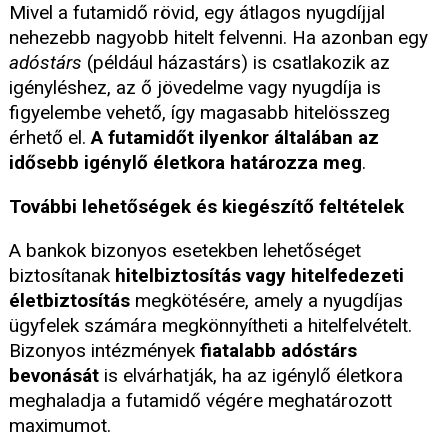
Mivel a futamidő rövid, egy átlagos nyugdíjjal
nehezebb nagyobb hitelt felvenni. Ha azonban egy
adóstárs
(például házastárs) is csatlakozik az
igényléshez, az ő jövedelme vagy nyugdíja is
figyelembe vehető, így magasabb hitelösszeg
érhető el.
A futamidőt ilyenkor általában az
idősebb igénylő életkora határozza meg
.
További lehetőségek és kiegészítő feltételek
A bankok bizonyos esetekben lehetőséget
biztosítanak
hitelbiztosítás vagy hitelfedezeti
életbiztosítás
megkötésére, amely a nyugdíjas
ügyfelek számára megkönnyítheti a hitelfelvételt.
Bizonyos intézmények
fiatalabb adóstárs
bevonását
is elvárhatják, ha az igénylő életkora
meghaladja a futamidő végére meghatározott
maximumot.