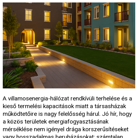
A villamosenergia-hálózat rendkívüli terhelése és a
kieső termelési kapacitások miatt a társasházak
működtetőire is nagy felelősség hárul. Jó hír, hogy
a közös területek energiafogyasztásának
mérséklése nem igényel drága korszerűsítéseket
vagy hosszadalmas beruházásokat: számtalan