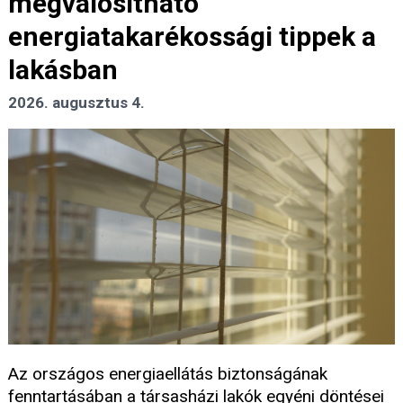
megvalósítható
energiatakarékossági tippek a
lakásban
2026. augusztus 4.
Az országos energiaellátás biztonságának
fenntartásában a társasházi lakók egyéni döntései