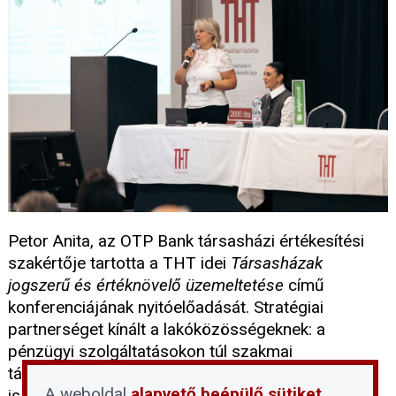
Petor Anita, az OTP Bank társasházi értékesítési
szakértője tartotta a THT idei
Társasházak
jogszerű és értéknövelő üzemeltetése
című
konferenciájának nyitóelőadását. Stratégiai
partnerséget kínált a lakóközösségeknek: a
pénzügyi szolgáltatásokon túl szakmai
támogatással, piaci ismeretekkel és tapasztalattal
A weboldal
alapvető beépülő sütiket
is segíti őket a tervezett beruházások sikeres