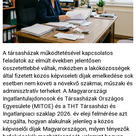
A társasházak működtetésével kapcsolatos
feladatok az elmúlt években jelentősen
összetettebbé váltak, miközben a lakóközösségek
által fizetett közös képviseleti díjak emelkedése sok
esetben nem követi a növekvő szakmai, műszaki és
adminisztratív terheket. A Magyarországi
Ingatlantulajdonosok és Társasházak Országos
Egyesülete (MITOE) és a THT Társasházi és
Ingatlanpiaci szaklap 2026. év eleji felmérése azt
vizsgálta, hogyan alakulnak jelenleg a közös
képviselői díjak Magyarországon, milyen tényezők