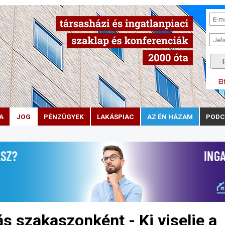
El
A
JOG
PÉNZÜGYEK
LAKÁSPIAC
AZ ÉN HÁZAM
PODC
ás szakaszonként - Ki viselje a