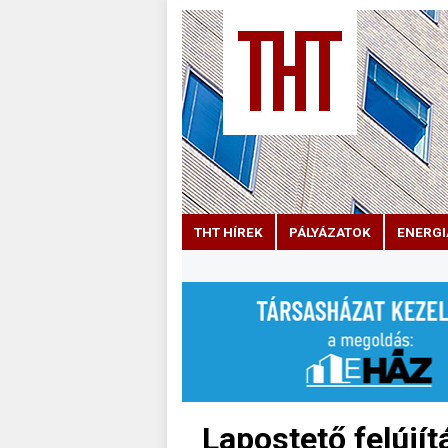
THT HÍREK
PÁLYÁZATOK
ENERGI
Lapostető felújít