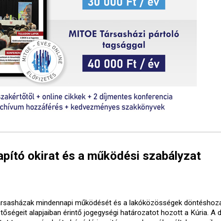
lapító okirat és a működési szabályzat
ársasházak mindennapi működését és a lakóközösségek döntéshoza
etőségeit alapjaiban érintő jogegységi határozatot hozott a Kúria. A 