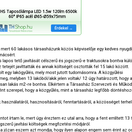
HS Taposólámpa LED 1.5w 120lm 6500k
60° IP65 acél Ø65-Ø59x75mm
Érdekel →
 mert 60 lakásos társasházunk közös képviselője egy kedves nyugdí
nácsért.
apos tető javítását célszerű és jogszerű-e traktusokra bontva kül
 tetejét javíttatták és annak költségét osztották fel 15 lakó között.
t egy lakógyűlés, mely most jutott tudomásomra. A közgyűlési
g, melyben 13 lakóból/akik jelen voltak/ 12 úgy határozott, hogy a
yosan lakás m2-re bontva. Elkértem a Társasház Szervezeti és Működ
ént szerepel, hogy a közgyűlés, mint a társasház legfőbb döntésho
 használatáról, hasznosításáról, fenntartásáról, a közösséget terhe
ntot írtam le, mert úgy éreztem ez utal arra, hogy a fent említett 13
gszerű javítási költségek megfizetési módjáról.
, a józan eszem azt mondja, hogy ilyen alapon engem sem érint az o