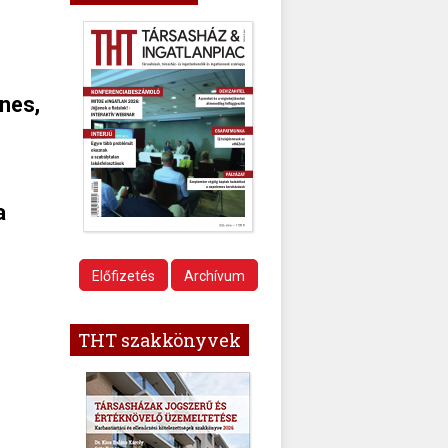
nes,
a
Előfizetés
Archívum
THT szakkönyvek