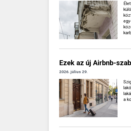
Élet
kül
köz
egy
köz
kar
Ezek az új Airbnb-sza
2026. július 29.
Szig
lak
lak
a k