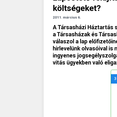
költségeket?
2011. március 6.
A Társasházi Háztartás s
a Társasházak és Társa
válaszol a lap előfizetői
hirlevelünk olvasóival i
ingyenes jogsegélyszolg
vitás ügyekben való elig
3