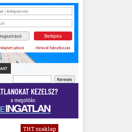
Regisztráció
felejtett jelszó
Hírlevél feliratkozás
AST
THT szaklap