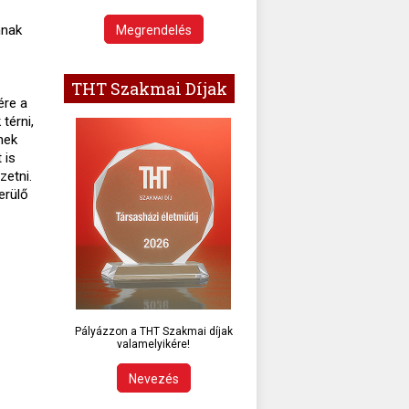
nnak
Megrendelés
THT Szakmai Díjak
ére a
térni,
nek
 is
zetni.
erülő
Pályázzon a THT Szakmai díjak
valamelyikére!
Nevezés