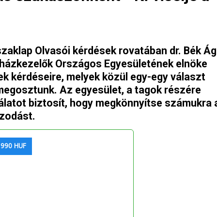
zaklap Olvasói kérdések rovatában dr. Bék Ág
sházkezelők Országos Egyesületének elnöke
nek kérdéseire, melyek közül egy-egy választ
s megosztunk. Az egyesület, a tagok részére
álatot biztosít, hogy megkönnyítse számukra 
azodást.
 990 HUF