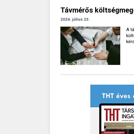
Távmérős költségmegos
2026. július 23.
A t
köl
kér