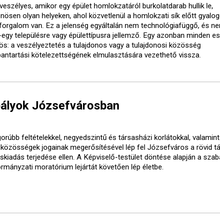
veszélyes, amikor egy épület homlokzatáról burkolatdarab hullik le,
önösen olyan helyeken, ahol közvetlenül a homlokzati sík előtt gyalo
forgalom van. Ez a jelenség egyáltalán nem technológiafüggő, és ne
-egy településre vagy épülettípusra jellemző. Egy azonban minden e
ös: a veszélyeztetés a tulajdonos vagy a tulajdonosi közösség
bantartási kötelezettségének elmulasztására vezethető vissza.
bályok Józsefvárosban
orúbb feltételekkel, negyedszintű és társasházi korlátokkal, valamint
óközösségek jogainak megerősítésével lép fel Józsefváros a rövid t
áskiadás terjedése ellen. A Képviselő-testület döntése alapján a sza
ormányzati moratórium lejártát követően lép életbe.