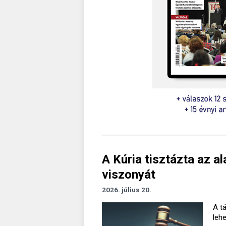
A Kúria tisztázta az a
viszonyát
2026. július 20.
A t
leh