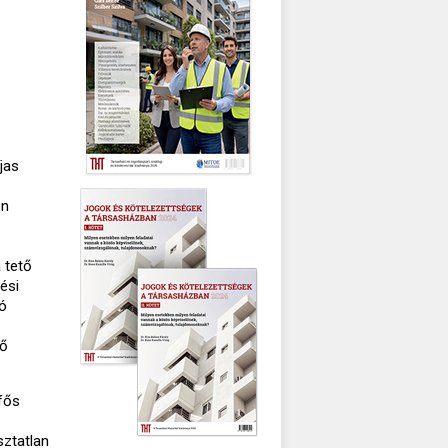
jas
ön
 tető
ési
zó
lő
 fős
sztatlan