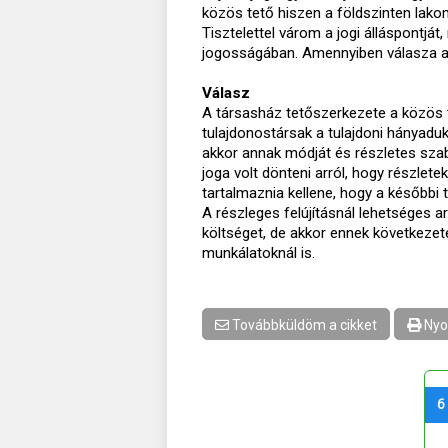
közös tető hiszen a földszinten lak
Tisztelettel várom a jogi álláspontjá
jogosságában. Amennyiben válasza ala
Válasz
A társasház tetőszerkezete a közös t
tulajdonostársak a tulajdoni hányaduk a
akkor annak módját és részletes szab
joga volt dönteni arról, hogy részlete
tartalmaznia kellene, hogy a későbbi 
A részleges felújításnál lehetséges ar
költséget, de akkor ennek következete
munkálatoknál is.
Továbbküldöm a cikket
Nyo
6