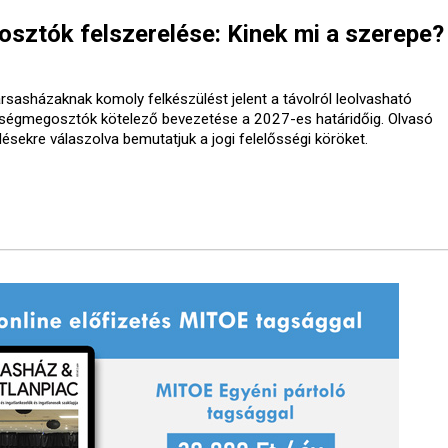
ztók felszerelése: Kinek mi a szerepe?
ársasházaknak komoly felkészülést jelent a távolról leolvasható
tségmegosztók kötelező bevezetése a 2027-es határidőig. Olvasó
désekre válaszolva bemutatjuk a jogi felelősségi köröket.