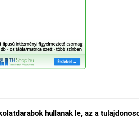
1 típusú Intézményi figyelmeztető csomag
 db - os tábla/matrica szett - több színben
Érdekel →
olatdarabok hullanak le, az a tulajdonos