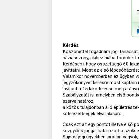
T
Kérdés
Köszönettel fogadnám jogi tanácsát,
háziasszony, akihez hiába fordulok ta
Kérdésem, hogy összefüggő 60 lakás l
javíttatni. Most az első lépcsőházrész
Valamikor novemberben ez ügyben vol
jegyzőkönyvet kérésre most kaptam me
javítást a 15 lakó fizesse meg arán
Szabályzatát is, amelyben első pontk
szerve határoz:
a közös tulajdonban álló épületrészek
kötelezettségek elvállalásáról.
Csak ezt az egy pontot illetve első po
közgyűlés joggal határozott a szüksé
Sajnos jogi ügyekben járatlan vagyok