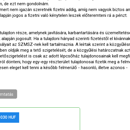
om, de ezt nem gondolnám.
t, mert nem igazán szeretnék fizetni addig, amíg nem vagyok biztos a
pján jogos a fizetni való kénytelen leszek előteremteni rá a pénzt.
ulajdon része, amelynek javítására, karbantartására és üzemeltetés
lapján jogosult. Ha a tulajdoni hányad szerinti fizetéstől el kívánnak 
ályait az SZMSZ-nek kell tartalmaznia. A leírtak szerint a közgyűlés
kben oldják meg a tető szigetelését, de a közgyűlési határozatnak azt
tetőszigetelést is csak az adott lépcsőház tulajdonosainak kell megfi
ról dönteni, hogy egy-egy részterület tulajdonosai fizetik meg a felm
sen eleget kell tenni a később felmerülő - hasonló, illetve azonos -
mtatás
 030 HUF