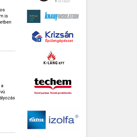
gos
m is
setben
 a
ávú
bályozás