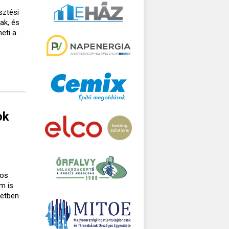
sztési
ak, és
eti a
ok
gos
m is
setben