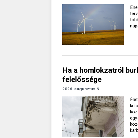
Ener
ter
töb
nap
Ha a homlokzatról burk
felelőssége
2026. augusztus 6.
Élet
kül
köz
egy
köz
kar