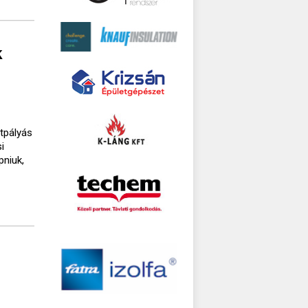
k
ttpályás
i
pniuk,