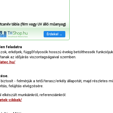
tcanév tábla (fém vagy UV álló műanyag)
Érdekel →
en feladatra
raszok, erkélyek, függőfolyosók hosszú évekig betölthessék funkciójuk
tanak az időjárás viszontagságaival szemben.
datec.hu/
tése.
iztosít - felmérjük a tető/terasz/erkély állapotát, majd részletes m
ítás, felújítás elvégzésére.
elkészült munkáinkról, referenciáinkról:
setek-cikkek/