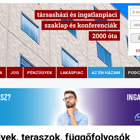
El
A
JOG
PÉNZÜGYEK
LAKÁSPIAC
AZ ÉN HÁZAM
PODC
lyek, teraszok, függőfolyosók