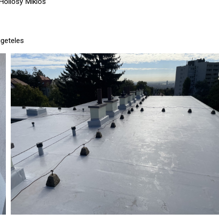
Hollósy Miklós
geteles