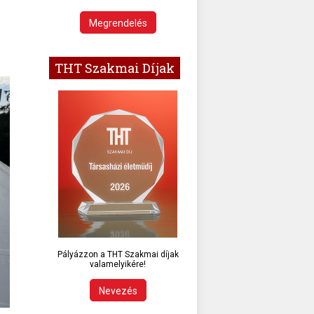
Megrendelés
THT Szakmai Díjak
Pályázzon a THT Szakmai díjak
valamelyikére!
Nevezés