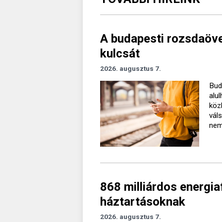
A budapesti rozsdaövez
kulcsát
2026. augusztus 7.
Bud
alu
köz
vál
nem 
868 milliárdos energiaf
háztartásoknak
2026. augusztus 7.