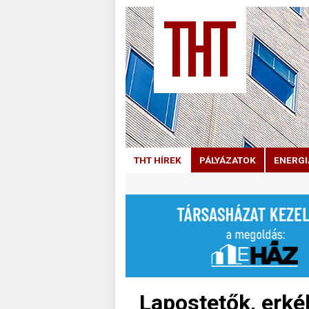
THT HÍREK
PÁLYÁZATOK
ENERGI
Lapostetők, erké