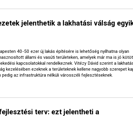
etek jelenthetik a lakhatási válság egyi
apesten 40-50 ezer új lakás építésére is lehetőség nyílhatna olyan
lhasznosított állami és vasúti területeken, amelyek már ma is jó kötö
lekedési kapcsolatokkal rendelkeznek. Vitézy Dávid szerint a lakhatás
ság kezelésében ezeknek a területeknek kellene nagyobb szerepet ka
pedig az infrastruktúra nélküli városszéli fejlesztéseknek.
ejlesztési terv: ezt jelentheti a