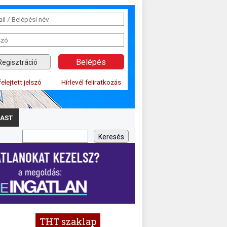
Regisztráció
felejtett jelszó
Hírlevél feliratkozás
AST
THT szaklap