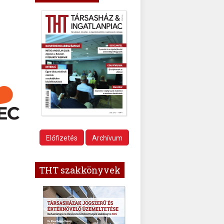
Előfizetés
Archívum
THT szakkönyvek