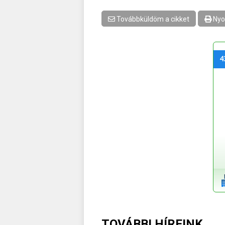
Továbbküldöm a cikket
Nyo
4
TOVÁBBI HÍREINK