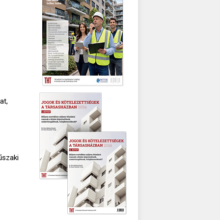
at,
űszaki