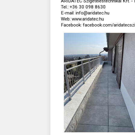
ARIDATEC Szigeteléstechnikai Kft. - 
Tel.: +36 30 098 8630
E-mail: info@aridatec.hu
Web: www.aridatec.hu
Facebook: facebook.com/aridatecszi